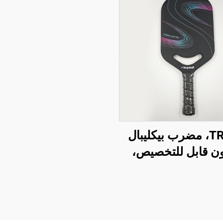
TR006، مضرب بيكليبال
ن قابل للتخصيص،
ط الوزن وموزون،
ين المتوسطين، بقوة
تحكم 16 مم، للاستخدام
التدريب الخارجي