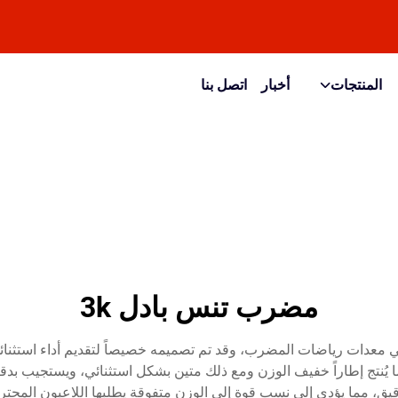
المنتجات
أخبار
اتصل بنا
مضرب تنس بادل 3k
والبادل من طراز 3k تقدماً ثورياً في معدات رياضات المضرب، وقد تم تصميمه خصيصاً لتقد
ر تقنية نسج ألياف الكربون 3k الحديثة، ما يُنتج إطاراً خفيف الوزن ومع ذلك متين بشكل استثن
دقيق، مما يؤدي إلى نسب قوة إلى الوزن متفوقة يطلبها اللاعبون المحت