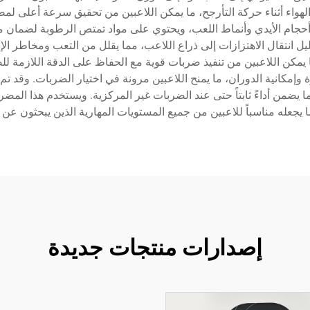
ي يقلل مقاومة الهواء أثناء حركة التأرجح، ما يمكن اللاعبين من تحقيق سرع
جام الأيدي وأنماط اللعب، ويحتوي على مواد تمتص الرطوبة لضمان مس
 انتقال الاهتزازات إلى ذراع اللاعب، مما يقلل من التعب ومخاطر الإص
ا يمكن اللاعبين من تنفيذ ضربات قوية مع الحفاظ على الدقة اللازمة 
إمكانية الدوران، ما يمنح اللاعبين مرونة في اختيار الضربات. وقد 
ب لتحسين حجم النقطة المثالية (sweet spot)، مما يضمن أداءً ثابتاً حتى عند الضربات غير المرك
 يجعله مناسباً للاعبين من جميع المستويات المهارية الذين يبحثون ع
إصدارات منتجات جديدة