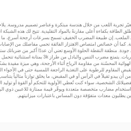
البادل من طراز 3k مزايا استثنائية تُغيّر تجربة اللعب من خلال هندسة مبتكرة وعناصر تصمي
المتقدمة من نوع 3k، الذي يخزن ويطلق الطاقة بكفاءة أعلى مقارنةً بالمواد التقليدية. تتيح
على الملعب. إن طبيعة المضرب الخفيف تسمح بسرعات أرجحة أسرع، ما 
ية. كما أن خصائص امتصاص الاهتزاز الفائقة تحمي مفاصلك من الإصابات
ودة. منطقة النقطة الحلوة الأوسع تعني أن عددًا أكبر من ضرباتك ستكون
الحاسمة ويساعدك على الحفاظ على الاتساق طوال المبا
ا الهوائية المحسّنة من مقاومة الرياح أثناء الأرجحة، وهي ميزة مفيدة
ض المقاوم للرطوبة على التغذية الراجعة اللمسية حتى في الأجواء الرط
 أن يبدو ثقيلاً في الرأس أو في المقبض، ما يخلق توازناً مثالياً يتنا
استخدام مضارب متخصصة متعددة ويوفّر قيمة ممتازة للاعبين ذوي الرياض
ذين يطلبون معدات متفوّقة دون المساس باعتبارات ميزانيتهم.