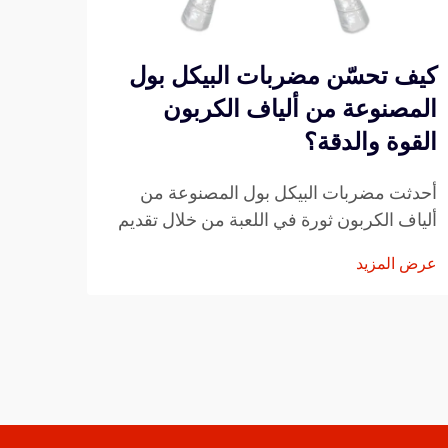
كيف تحسّن مضربات البيكل بول
كيف 
المصنوعة من ألياف الكربون
الأل
القوة والدقة؟
المه
أحدثت مضربات البيكل بول المصنوعة من
يتطلب
ألياف الكربون ثورة في اللعبة من خلال تقديم
عبر م
تحكم وقوة ودقة غير مسبوقة للاعبين. وتجمع
خصائص 
عرض المزيد
عرض ا
هذه المضارب المتقدمة بين هيكل خفيف الوزن
برزت 
ومتانة استثنائية، ما يجعلها الخيار المفضل لدى
الاست
اللاعبين المحترفين...