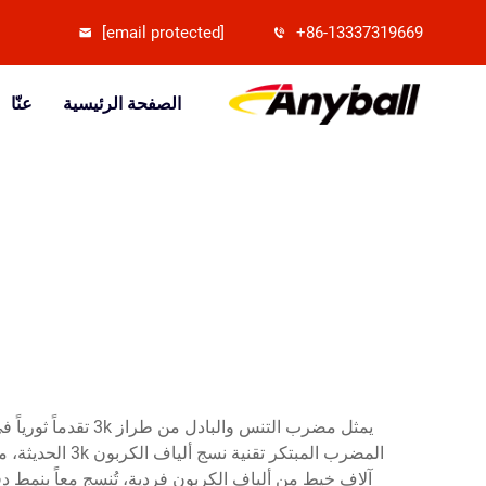
[email protected]
+86-13337319669
الصفحة الرئيسية
عنّا
يمثل مضرب التنس 
المضرب المبتك
آلاف خيط من ألياف الكربون فردية، تُنسج معاً بنمط 