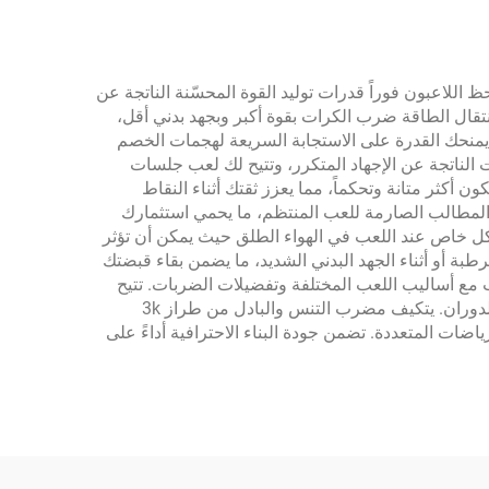
م مدروسة. يلاحظ اللاعبون فوراً قدرات توليد القوة المحسّنة الناتجة عن
 لك هذه الشبكة انتقال الطاقة ضرب الكرات بقوة أكبر وبجهد بدني أقل،
يمنحك القدرة على الاستجابة السريعة لهجمات الخصم
 الناتجة عن الإجهاد المتكرر، وتتيح لك لعب جلسات
 أكثر متانة وتحكماً، مما يعزز ثقتك أثناء النقاط
ريات. يتمتع مضرب التنس والبادل من طراز 3k بمتانة استثنائية تتحمل المطالب الصارمة للعب المنتظم، ما يحمي استثمارك
 بشكل خاص عند اللعب في الهواء الطلق حيث يمكن أن تؤثر
بة أو أثناء الجهد البدني الشديد، ما يضمن بقاء قبضتك
سب مع أساليب اللعب المختلفة وتفضيلات الضربات. تتيح
لك توافقية نمط الوتر المتقدمة تخصيص تجهيزاتك وفقاً لتفضيلاتك الشخصية، سواء كنت تُعطي الأولوية للتحكم أو القوة أو توليد الدوران. يتكيف مضرب التنس والبادل من طراز 3k
ات المتعددة. تضمن جودة البناء الاحترافية أداءً على