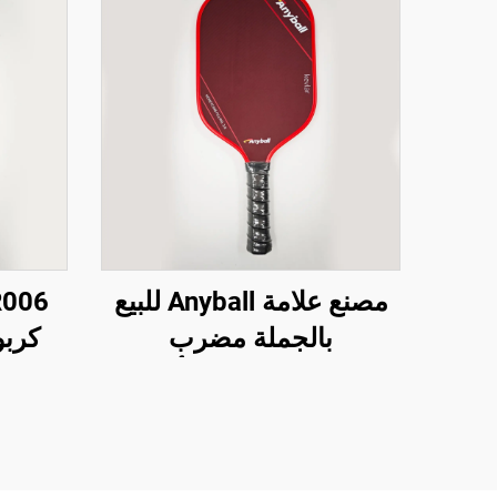
مصنع علامة Anyball للبيع
بالجملة مضرب
كربو
البickleball من ألياف
متوس
الكربون
للاعب
في 