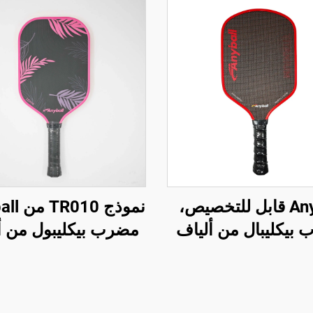
Anyball قابل للتخصيص،
بيكليبال من ألياف
مضرب بيكليبول من أ
الكربون 16 مم من خلية
الكربون 16 مم ب
نحل PP معتمد من USAPA،
مع قلب مزخرف على
ين، للتدريب، بالتشكيل
خلية نحل للترفيه