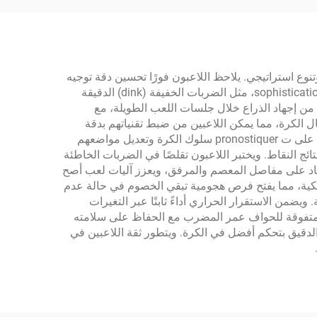
تنوع استراتيجي. يلاحظ اللاعبون فورًا تحسين دقة توجيه
الضربات، مما يمكنهم من استهداف مناطق محددة في الملعب بثقة واتساق. ويتيح هذا التحكم المتفوق نُهجًا استراتيجية أكثر ت sophistication، مثل الضربات الخفيفة (dink) الدقيقة
ن إجهاد الذراع خلال جلسات اللعب الطويلة، مع
ورة تغذبة راجعة مثالية عند اتصال الكرة، مما يمكن اللاعبين من ضبط تقنياتهم بدقة
وتطوير مهارات اختيار الضربات بشكل أكثر دقة. وتضمن البناء الاستجابة في القلب للمضرب خصائص ارتداد ثابتة تساعد اللاعبين على ت pronostiquer سلوك الكرة وتعديل مواضعهم
ئج النقاط. ويختبر اللاعبون تقلصًا في الضربات الخاطئة
ة في المواققات الم pressure. ويقلل التصميم المريح من الإجهاد على مفاصل المعصم والمرفق، ويعزز آليات لعب أصح
اميكية، مما يفتح فرص هجومية تبقي الخصوم في حالة عدم
ن الاستقرار الحراري أداءً ثابتًا عبر التغيرات
متفوقة للحواف عمر المضرب مع الحفاظ على سلامته
يكلية عبر آلاف مرات اتصال الكرة. وتزيد الأبعاد المثالية لمنطقة الحلاوة (sweet spot) الهامشة للخطأ، مع مكافأة التiming الدقيق بتحكم أفضل في الكرة. ويتطور ثقة اللاعبين في