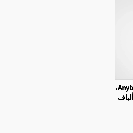
نموذج TR010 من Anyball،
لياف
واقي حافة
 شكل