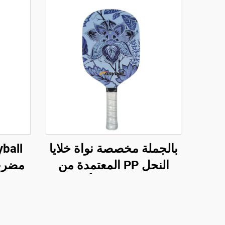
بالجملة مخصصة نواة خلايا
النحل PP المعتمدة من
مضرب 
USAPA زجاج ألياف
الكربون بسمك 13 مم
مضرب باتل بالحرارة
للبالغ