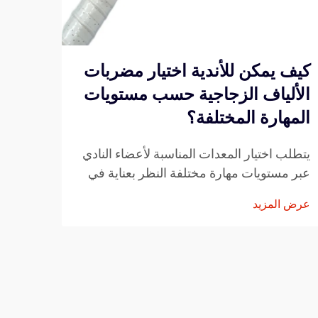
كيف يمكن للأندية اختيار مضربات
الألياف الزجاجية حسب مستويات
البي
المهارة المختلفة؟
التق
يتطلب اختيار المعدات المناسبة لأعضاء النادي
تواصل
عبر مستويات مهارة مختلفة النظر بعناية في
مع ظه
خصائص الأداء والمتانة والتكلفة الفعالة. وقد
اللاع
عرض المزيد
عرض ا
برزت مضربات الألياف الزجاجية كحل متعدد
تصامي
الاستخدامات يسد الفجوة...
التصني