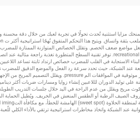
ري، 18K T700
يمنحك مزايا استثنية تُحدث تحولًا في تجربة لعبك من خلال دقة محسنة و
ستغل مواضع ضعف الخصم. وتقلل الخصائص المتوازنة الممتازة للمضرب م
الحفاظ على أداء ثابت طوال البطولات أو المatches الت recreational. توفر تقنية السطح المتط
سريعة عند الشبكة، حيث تحدد سرعة رد الفعل والموضع الدقيق للمضرب نتا
وتحسينًا في جودة الاتصال، ما يؤدي إلى تنفيذ ضربات أكثر موثوقي
سنة على توليد الدوران لللاعبين إنشاء زوايا ومسارات ضربات أكثر دين
يح ويقلل من عدم الراحة في اليد خلال جلسات التدريب الطويلة. ويضم
ف الصيف الرطبة أو الطقس المنعش في الخريف. ويُطيل الحماية ال
اله
نية عند الشبكة واتخاذ مخاطرات استراتيجية ترتقي بالأداء الكلي للّعبة.