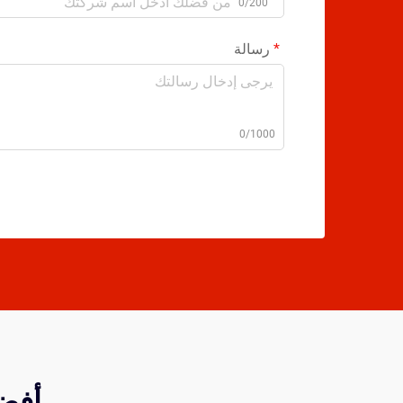
0/200
رسالة
0/1000
أفضل