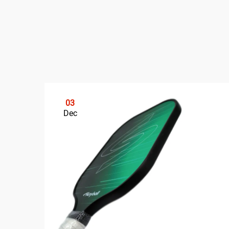
03
Dec