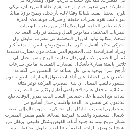
في المضرب، مما يتيح جلسات تدريب أطول ومشاركة في
البطولات دون شعور بعدم الراحة. يقوم نظام التوزيع الديناميكي
للوزن بتعديل نفسه تلقائيًا وفقًا لآلية تأرجحك، ويمنح توازنًا مثاليًا
سواء كنت تقوم بضربات خفيفة أو ضربات قوية. هذه الميزة
التكيفية تلغي الحاجة إلى امتلاك أكثر من مضرب لنوعيات
الضربات المختلفة، مما يوفر المال ويبسّط قرارات المعدات.
تمنحك إمكانية توليد الدوران المحسّنة في مضرب البايكل بول
الحركي تحكمًا أفضل بالكرة، ما يسمح بوضع الضربات بدقة أكبر
ومزايا استراتيجية على الخصوم الذين يستخدمون مضارب تقليدية.
كما أن التصميم الانسيابي يقلل مقاومة الرياح بنسبة تصل إلى
ثلاثين بالمئة مقارنةً بأشكال المضارب التقليدية، ما يتيح سرعات
تأرجح أسرع وبجهد بدني أقل. يساعد هذا التحسن في الكفاءة
اللاعبين على الحفاظ على أداء ثابت طوال المباريات الطويلة دون
الشعور بالتعب المعتاد. إن بنية المضرب المركبة توفر متانة
استثنائية، وتجعل عمره الافتراضي أطول بكثير من المضارب
العادية مع الحفاظ على خصائص اللعب الثابتة بمرور الوقت. يبلغ
اللاعبون عن تحسن في الدقة والاتساق خلال أسابيع من
استخدامهم لمضرب البايكل بول الحركي، ويعزون ذلك إلى نقطة
الاتصال المستقرة والتغذية المرتدة الفعالة. صُمم مقبض المضرب
بشكل مريح ليساعد جميع أنماط القبض بشكل طبيعي، ويقلل من
تشنج اليد ويعزز الراحة العامة أثناء اللعب الطويل. تحافظ تقنية