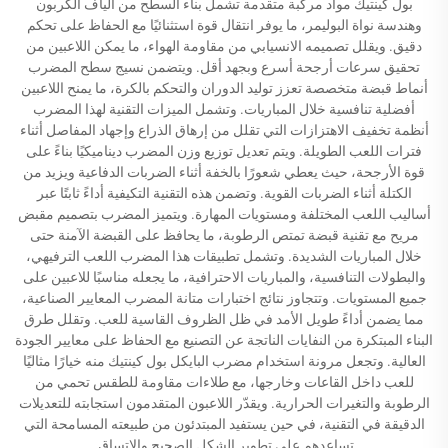
بول كينتيك مواد مركبة متقدمة تشمل بناء السطح من ألياف الكربون
وهندسة نواة البوليمر، ما يوفر انتقال قوة استثنائيًا مع الحفاظ على تحكم
دقيق. ويقلل تصميمه الانسيابي من مقاومة الهواء، ما يمكن اللاعبين من
تحقيق سرعات أرجحة أسرع وبجهد أقل. ويتضمن نسيج سطح المضرب
أنماط قبضة متخصصة تعزز توليد الدوران والتحكم بالكرة، ما يمنح اللاعبين
أفضلية تنافسية خلال المباريات. وتشمل الميزات التقنية لهذا المضرب
أنظمة تخفيف الاهتزازات التي تقلل من إرهاق الذراع وإجهاد المفاصل أثناء
فترات اللعب الطويلة. ويتم تعديل توزيع وزن المضرب ديناميكيًا بناءً على
قوة الأرجحة، حيث يعطي شعورًا بالخفة أثناء الضربات الدفاعية ويزيد من
الكتلة أثناء الضربات القوية. وتضمن هذه التقنية التكيفية أداءً ثابتًا عبر
أساليب اللعب المختلفة ومستويات المهارة. ويتميز المضرب بتصميم مقبض
مريح مع تقنية قبضة تمتص الرطوبة، ما يحافظ على القبضة الآمنة حتى
خلال المباريات الشديدة. وتشمل تطبيقات هذا المضرب اللعب الترفيهي،
والبطولات التنافسية، والمباريات الاحترافية، ما يجعله مناسبًا للاعبين على
جميع المستويات. وتتجاوز نتائج اختبارات متانة المضرب المعايير الصناعية،
مما يضمن أداءً طويل الأمد في ظل الظروف القاسية للعب. وتقلل طرق
البناء المبتكرة من النفايات الناتجة عن التصنيع مع الحفاظ على معايير الجودة
العالية. وتجعل مرونة استخدام مضرب البايكل بول كينتيك منه خيارًا مثاليًا
للعب داخل القاعات وخارجها، مع طلاءات مقاومة للطقس تحمي من
الرطوبة والتغيرات الحرارية. ويقدّر اللاعبون المتقدمون استجابته للتعديلات
الدقيقة في التقنية، في حين يستفيد المبتدئون من طبيعته المسامحة التي
تساعدهم على تطوير الشكل الصحيح والاتساق.