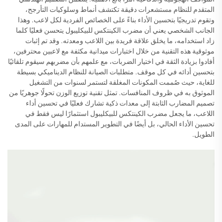
المتقدم للنظام مستشعرات دقيقة تكتشف أنماط وسلوكيات التأرجح،
وتقوم تدريجيًا بتحسين الأداء بناءً على الخصائص الفردية لكل لاعب. وهذا
الجانب الشخصي يعني أن مضرب الكينتكس للبيكليبول يتحسن فعليًا كلما
زاد استخدامه، ما يخلق علاقة فريدة بين اللاعب ومعدته. وقد تم إثبات
موثوقية هذه التقنية من خلال اختبارات ميدانية مكثفة مع لاعبين محترفين،
أفادوا بزيادة الثقة في اختيار الضربات، مع علمهم بأن مضربهم سيقوم تلقائيًا
بتحسين أدائه في كل موقف. متطلبات الصيانة للنظام الديناميكي بسيطة
للغاية، حيث صُممت المكونات المغلقة لتستمر لسنوات من التشغيل
الموثوق به في ظروف المنافسات. تمثل تقنية توزيع الوزن تحولًا جوهريًا من
تصميم المضارب الثابتة إلى معدات ذكية تشارك فعليًا في تحسين أداء
اللاعب، ما يجعل مضرب الكينتكس للبيكليبول استثمارًا ليس فقط في
تحسين الأداء الحالي، بل أيضًا في التطوير المستدام للمهارات على المدى
الطويل.