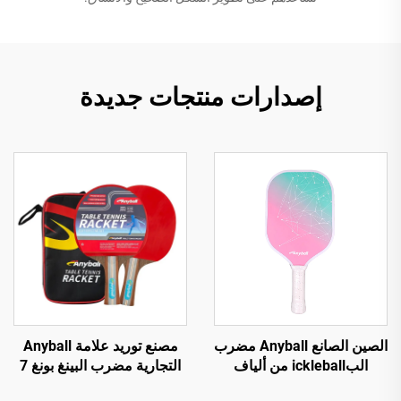
إصدارات منتجات جديدة
الصين الصانع Anyball مضرب
مصنع توريد علامة Anyball
البickleball من ألياف
التجارية مضرب البينغ بونغ 7
الزجاج متاح مع إمكانية
مم من خشب الكاسيا