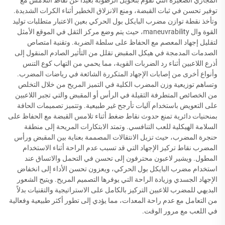
توفير تحسن في ثبات القبضة، ومنع الانزلاق الخطير أثناء الكرات الشديدة.
وتأخذ نقطة توازن مضرب البايكل بول الحركي بعين الاعتبار متطلبات توليد
القوة وال maneuvrability، حيث يتم وضع مركز الثقل في الموقع الأمثل
لتقليل إجهاد المعصم مع الحفاظ على سلطة الضربة. وتقنية امتصاص
الصدمات المدمجة في هيكل المقبض تقلل من التأثير الصادم المنقول إلى
أذرع اللاعبين أثناء رد الضربات القوية، مما يحمي من التهاب كوع التنس
وأنواع أخرى من إصابات الإجهاد المتكررة الشائعة في رياضات المضرب.
وتساهم توزيعية وزن المضرب الكلية في التميز المريح من خلال التخلص
من الخصائص المتطرفة الثقيلة في الرأس أو المقبض والتي تجبر اللاعبين
على التعويض باستخدام آليات تأرجح غير طبيعية. وتتميز تصميمات الحافة
بمنحنيات دائرية تمنع حدوث نقاط ضغط أثناء تلامس القبضة مع الحفاظ على
السلامة الهيكلية للعب التنافسي. وتمتد الابتكارات المريحة إلى منطقة
حنجرة المضرب، حيث تزيل الانتقالات المصممة بعناية بين المقبض ورأس
المضرب نقاط تركيز الإجهاد التي قد تسبب عدم الراحة أثناء الاستخدام
المطول. ويشير لاعبون محترفون إلى تحسن في التحمل والاتساق عند
استخدام مضرب البايكل بول الحركي، ويعزون تحسن الأداء إلى انخفاض
الإجهاد الجسدي وزيادة الراحة التي يوفرها التصميم المريح. ويتيح الشعور
البديهي للمضرب للاعبين التركيز بالكامل على الاستراتيجية والتقنيات بدلاً
من التعامل مع عدم راحة المعدات، مما يؤدي إلى تطور أكثر طبيعية وفعالية
في اللعب مع مرور الوقت.