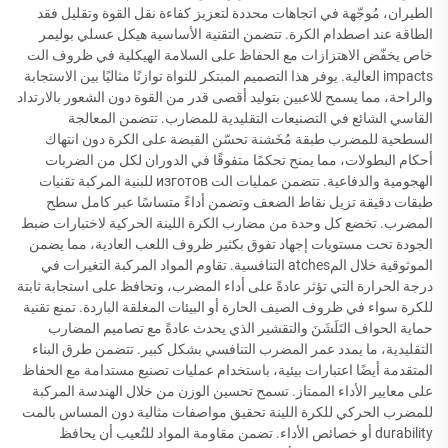
الطيران، مُوجّهة في اتجاهات محددة لتعزيز كفاءة نقل القوة وتقليل فقد
الطاقة عند اصطدام الكرة. تتضمن التقنية الأساسية هيكل عسلي بوليمر
خاص يخفّض الاهتزازات مع الحفاظ على السلامة الهيكلية في ظروف الت
impacts العالية. يوفر هذا التصميم المبتكر للنواة توازنًا مثاليًا بين الاستجابة
والراحة، مما يسمح للاعبين بتوليد أقصى قدر من القوة دون الشعور بالارتداد
القاسي الشائع في التصنيعات التقليدية للمضارب. تتضمن المعالجة
السطحية للمضرب طبقة مُخَشنة تحسّن القبضة على الكرة دون انتهاك
أحكام البطولات، مما يمنح تحكمًا متفوقًا في الدوران لكل من الضربات
الهجومية والدفاعية. تتضمن عمليات الت изготов للبنية المركبة تقنيات
طبقات دقيقة تزيل نقاط الضعف وتضمن أداءً متساسًا عبر كامل سطح
المضرب. تخضع كل وحدة من مضارب الكرة اللينة الحركية لاختبارات ضبط
الجودة تحت مستويات إجهاد تفوق بكثير ظروف اللعب العادية، مما يضمن
الموثوقية خلال المatches التنافسية. تقاوم المواد المركبة التغيرات في
درجة الحرارة التي تؤثر عادةً على أداء المضرب، وتحافظ على استجابة ثابتة
للكرة سواء في ظروف الصيف الحارة أو البيئات المغلقة الباردة. تمنع تقنية
حماية الحواف التَلَشَنَ والتقشير الذي يحدث عادةً مع تصاميم المضارب
التقليدية، ما يمدد عمر المضرب التنافسي بشكل كبير. تتضمن طرق البناء
المتقدمة أيضًا اعتبارات بيئية، باستخدام عمليات تصنيع مستدامة مع الحفاظ
على معايير الأداء الممتاز. تسمح تحسين الوزن من خلال الهندسة المركبة
للمضرب الحركي للكرة اللينة تحقيق مواصفات مثالية دون المساس بالمت
durability أو خصائص الأداء. تضمن مقاومة المواد للتُعيب أن يحافظ