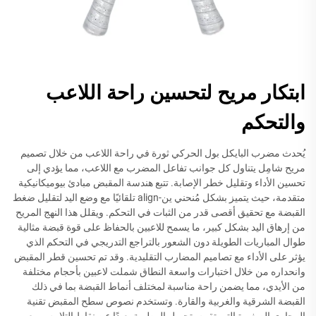
ابتكار مريح لتحسين راحة اللاعب
والتحكم
يُحدث مضرب البايكل بول الحركي ثورة في راحة اللاعب من خلال تصميم
مريح شامِل يتناول كل جوانب تفاعل المضرب مع اللاعب، مما يؤدي إلى
تحسين الأداء وتقليل خطر الإصابة. تتبع هندسة المقبض مبادئ بيوميكانيكية
متقدمة، حيث يتميز بشكل مُنحني ين-align تلقائيًا مع وضع اليد لتقليل ضغط
القبضة مع تحقيق أقصى قدر من الثبات في التحكم. ويقلل هذا النهج المريح
من إرهاق اليد بشكل كبير، ما يسمح للاعبين بالحفاظ على قوة قبضة مثالية
طوال المباريات الطويلة دون الشعور بالتراجع التدريجي في التحكم الذي
يؤثر على الأداء مع تصاميم المضارب التقليدية. وقد تم تحسين قطر المقبض
وانحداره من خلال اختبارات واسعة النطاق شملت لاعبين بأحجام مختلفة
من الأيدي، مما يضمن راحة مناسبة لمختلف أنماط القبضة بما في ذلك
القبضة الشرقية والغربية والقارة. وتستخدم نصوص سطح المقبض تقنية
المجاري الصغيرة التي تقوم بتحويل الرطوبة بعيدًا عن نقاط التلامس مع