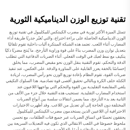
تقنية توزيع الوزن الديناميكية الثورية
تتمثل الميزة الأكثر ثورية في مضرب الكينتكس للبيكليبول في تقنية توزيع
الوزن الديناميكية الحاصلة على براءة اختراع، والتي تُغيّر جذريًا طريقة أداء
المضارب أثناء اللعب. تعتمد هذه الشبكة المبتكرة آليات داخلية تقوم تلقائيًا
بتعديل توازن وزن المضرب بناءً على قوة وزاوية التأرجح، ما يُنتج مضربًا ذكيًا
يتكيف مع نمط لعبك في الوقت الفعلي. أثناء الضربات الدفاعية التي تتطلب
الدقة والتحكم، تقوم التقنية بنقل الوزن نحو مقبض المضرب، مما يخلق
إحساسًا بالخفة يعزز القابلية على المناورة والدقة. على العكس، عند تنفيذ
ضربات القوة، تقوم النظام بإعادة توزيع الوزن نحو رأس المضرب، لزيادة
الكتلة خلف الكرة وبالتالي تحقيق أقصى قوة تصادمية. هذا السلوك التكيفي
يلغي المقايضة التقليدية بين القوة والتحكم التي يواجهها اللاعبون عند
استخدام المضارب التقليدية. تستجيب هذه التقنية خلال جزء من الألف من
الثانية بعد بدء التأرجح، مما يضمن انتقالات سلسة بين أنواع الضربات
المختلفة دون الحاجة إلى أي تعديل من اللاعب. وقد أظهرت الاختبارات
الاحترافية أن اللاعبين الذين يستخدمون مضرب الكينتكس للبيكليبول
يحققون تحسنًا في اتساق الضربات عبر جميع فئات الطلقات، مع تحسن
ملحوظ خصوصًا في اللعب الانتقالي الذي تكون فيه التعديلات السريعة بين
المواقف الهجومية والدفاعية أمرًا بالغ الأهمية. يتضمن التصميم الهندسي