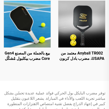
التصنيع حسب الطلب (OEM)
السيماء، مضرب تنس
الطاولة، طقم مكون من
مضربين مع حقيبة
Anyball TR002 معتمد من
بيع بالجملة من المصنع Gen4
USAPA، مضرب بادل كربون
Core مضرب بيكلبول مُشكّل
كامل بسمك 16 مم، مضرب
حراريًا من Toray T700
بيكليبال عالي المتانة، أداة
مقاس 14 مم و16 مم، حواف
تدريب وترفيه
رغوة EVA، ألياف كربون،
معتمد من USAPA
توفر مضرب البايكل بول الحركي فوائد عملية عديدة تحسّن بشكل
مباشر تجربة اللعب والأداء في المباراة. يشعر اللاعبون بتقليل
كبير في إجهاد الذراع بفضل تقنية امتصاص الاهتزازات المتطورة