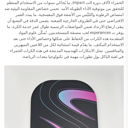
الحمراء لآلاف دورة الت impact، ما يُحاكي سنوات من الاستخدام المنتظم
للتحقق من موثوقية الأداء الطويلة الأمد. تحمي خصائص المقاومة البيئية ضد
امتصاص الرطوبة والتَتَيَّس من الأشعة فوق البنفسجية، ما يمدد العمر
الافتراضي حتى في الظروف الخارجية الصعبة. يضمن الدقة في التصنع أن
يبقى ارتفاع الارتداد ضمن المواصفات الرسمية طوال عمر خدمة الكرة، ما
يوفر ت experiences لعب متسقة للمستخدمين. تُمكّن علوم المواد
المتقدمة هذه الكرات من الحفاظ على شكلها وخصائص الأداء حتى بعد
الاستخدام المكثف، ما يقدّم قيمة استثنائية لكل من اللاعبين التميهرين
والمنافسين. تمثل الابتكارات الهندسية المدمجة في هذه الكرات الحمراء
في لعبة الباكل بول تطورات مهمة في تكنولوجيا معدات الرياضة.