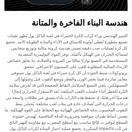
هندسة البناء الفاخرة والمتانة
التميز الهندسي وراء كرات الكرة الحمراء في لعبة الباكل بول يُظهر تقنيات
تصنيع متطورة تُعطي أولوية للاتساق في الأداء والمتانة الطويلة الأمد. تخضع
كل كرة لعمليات صب دقيقة تضمن هندسة كروية مثالية وتوزيع متجانس
لسماكة الجدران في الهيكل بأكمله. توفر المواد البوليمرية المتقدمة
المستخدمة في التصنع توازنًا مثاليًا بين المرونة والصلابة، ما يخلق خصائص
الارتداد المثالية المطلوبة للعب على المستوى الاحترافي. تتحقق
بروتوكولات ضبط الجودة أن كل كرة حمراء في لعبة الباكل بول تستوفي
معايير صارمة فيما يخص الوزن والقطر ووضع الثقوب قبل وصولها إلى
المستهلكين. يلغي التصنع المتكامل النقاط الضعيفة التي قد تُعرض سلامة
الكرة للخطر أثناء جلسات اللعب المكثفة. يُعد الاستقرار الحراري إنجازًا
هندسيًا آخر هامًا، إذ تحتفظ هذه الكرات بأداء متسق عبر نطاقات واسعة من
درجات الحرارة التي تُصادف عادة في بيئات لعب مختلفة. يُحسّن نمط
الثقوب المحسوب بدقة الخصائص الهوائية مع الحفاظ على القوة الهيكلية، ما
يضمن أنماط طيران متوقعية وضرورية للدقة التنافسية. تُهندس خشونة
السطح لتوفير ت grip مناسب مع أسطح المضرب مع مقاومة التهتر الناتج
عن الت impacts المتكررة. يخضع عملية اختبار المتانة لكرات الباكل بول