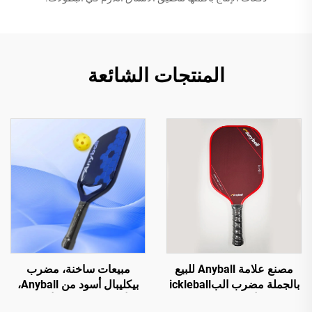
المنتجات الشائعة
مصنع علامة Anyball للبيع
مبيعات ساخنة، مضرب
بالجملة مضرب البickleball
بيكليبال أسود من Anyball،
من ألياف الكربون
أصلي من مصنع ألياف