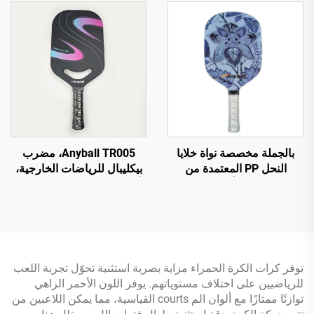
الكربون T700، للبالغين،
رياضات داخلية/خارجية بسمك
16 مم
بالجملة مخصصة نواة خلايا
Anyball TR005، مضرب
النحل PP المعتمدة من
بيكليبال للرياضات الخارجية،
USAPA زجاج ألياف الكربون
ألياف كربون متينة مع شعار
بسمك 13 مم مضرب باتل
مخصص، معتمد من USAPA،
بالحرارة
هيكل خلية نحل PP بالتشكيل
الحراري
توفر كرات الكرة الحمراء مزایة بصریة استثنیة تحوّل تجربة اللعب
للریاضیین على اختلاف مستویاتهم. یوفر اللون الأحمر الزاهي
توازنًا ممتازًا مع ألوان الم courts القياسية، مما یمکن اللاعبین من