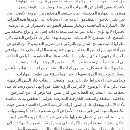
ظل تغيرات درجات الحرارة والرطوبة، ما يضمن تجارب لعب موثوقة
للأعضاء بغض النظر عن التغيرات الموسمية. ويمتد هذا التنوع ليشمل
مستويات المهارة المختلفة، حيث يستفيد المبتدئون من الرؤية الأفضل، في
حين يقدّر اللاعبون المتقدمون الدقة في الاستجابة التي توفرها هذه الكرات
خلال المباريات التنافسية. ويختار منسقو البطولات باستمرار كرات الريشة
الحمراء لأنها تؤدي بأمانة عبر ملاعب متعددة ذات إضاءات وأنواع مختلفة من
الأسطح. كما تستعين الأكاديميات التدريبية بهذه الكرات لأغراض التعليم، لأن
سلوكها الثابت يسمح للمدربين بالتركيز على تطوير التقنية بدلاً من التعويض
عن أداء غير متوقع من المعدات. وتبين فعالية هذه الكرات على حد سواء في
اللعب الترفيهي العادي ومباريات المنافسة عالية الخطورة، ما يلغي الحاجة
إلى استخدام أنواع متعددة من الكرات ضمن المرفق الواحد. وتستفيد
البرامج الشبابية بشكل خاص من كرات الريشة الحمراء، إذ يستطيع اللاعبون
الصغار تتبع حركة الكرة بسهولة أكبر، مما يسرّع من تطوير المهارات
ويحافظ على الانخراط خلال الدروس. وتفضّل رابطات كبار السن الترفيهية
هذه الكرات لأن الوضوح الأكبر في الرؤية يقلل من إجهاد العين ويساعد على
الحفاظ على المشاركة الفعالة بين كبار السن. كما توفر كل من المرافق
الداخلية المكيفة والملعب الخارجية المعرضة لعوامل الطقس بيئات مناسبة
للأداء الأمثل. ويجعل عامل التنوع كرات الريشة الحمراء اقتصادية من حيث
التكلفة بالنسبة للمرافق متعددة الأغراض التي تستضيف أحداثًا ومستويات
مهارة مختلفة طوال جدول تشغيلها. وتُوصي شهادات التدريب الاحترافية
بشكل متزايد باستخدام هذه الكرات في بروتوكولات التدريب الموحّدة، لأن
أدائها الثابت يخلق بيئات تعليمية موثوقة للطلاب الذين يطورون المهارات