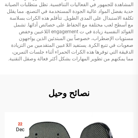
المشاهدة للجمهور في الفعاليات التنافسية. تظل متطلبات الصیانة
حدیة بفضل المواد عالیة الجودة المستخدمة في التصنع، مما یقلل
تکلفة الاستبدال على المدى الطویل. تتأقلم هذه الكرات بسلاسة
مع أسطح لعب مختلفة مع الحفاظ على خصائص أدائها. تشمل
الفوائد النفسیة زیادة في ت engagement اللاعبین وخفض
مستویات الإضطراب، خصوصاً بین المبتدئین الذین یواجهون
صعوبات في تتبع الكرة. یستفید اللاعبین المتقدمین من التزیادة
الدقیقة التي توفرها هذه الكرات الحمراء أثناء جلسات التمرین،
مما یمکنهم من تطویر المهارات بشكل أکثر فعالة وصقل التقنية.
نصائح وحيل
22
Dec