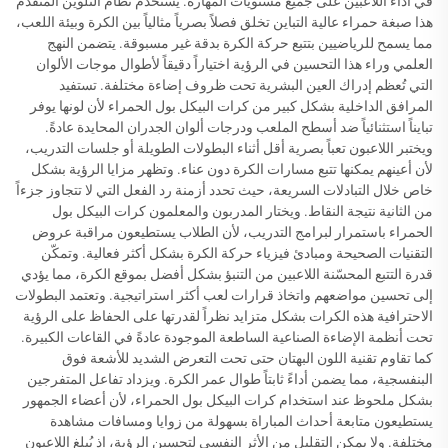
في أداء اللاعبين على جميع مستويات المهارة. يستخدم نظام التلوين المتقدم
هذا صبغة حمراء عالية التباين تخلق فصلاً بصرياً مثالياً بين الكرة وبيئة اللعب،
مما يسمح للرياضيين بتتبع حركة الكرة بدقة غير مسبوقة. يتضمن النهج
العلمي وراء هذا التحسين في الرؤية اختياراً دقيقاً لأطوال موجات الألوان
التي تُعظم إدراك العين البشرية تحت ظروف إضاءة مختلفة. تستفيد
المرافق الداخلية بشكل كبير من كرات البيكل بول الحمراء لأن لونها يوفر
تبايناً استثنائياً ضد أسطح الملعب ودرجات ألوان الجدران المحايدة عادةً.
ويختبر اللاعبون تعباً بصرية أقل أثناء البطولات الطويلة أو جلسات التدريب،
لأن أعينهم يمكنها تتبع مسارات الكرة دون عناء. وتظهر مزايا الرؤية بشكل
خاص خلال التبادلات السريعة، حيث تحدد أزمنة رد الفعل التي لا تتجاوز جزءاً
من الثانية نتيجة النقاط. ويختار المدربون والمعلمون كرات البيكل بول
الحمراء باستمرار لبرامج التدريب، لأن الطلاب يستطيعون مراقبة عروض
التقنيات الصحيحة ومبادئ فيزياء حركة الكرة بشكل أكثر فعالية. وتمكّن
قدرة التتبع المحسّنة اللاعبين من التنبؤ بشكل أفضل بموقع الكرة، مما يؤدي
إلى تحسين مواضعهم واتخاذ قرارات لعب أكثر استراتيجية. وتعتمد البطولات
الاحترافية هذه الكرات بشكل متزايد نظراً لقدرتها على الحفاظ على الرؤية
تحت أنظمة الإضاءة الصناعية الساطعة الموجودة عادةً في القاعات الكبيرة.
كما تقاوم تقنية اللون البهتان حتى تحت التعرض الشديد للأشعة فوق
البنفسجية، مما يضمن أداءً ثابتاً طوال عمر الكرة. ويزداد تفاعل المتفرجين
بشكل ملحوظ عند استخدام كرات البيكل بول الحمراء، لأن أعضاء الجمهور
يستطيعون متابعة أحداث المباراة بسهولة من زوايا ومسافات مشاهدة
مختلفة. ولا يمكن التقليل من الأثر النفسي لتحسين الرؤية، إذ يُبلغ اللاعبون