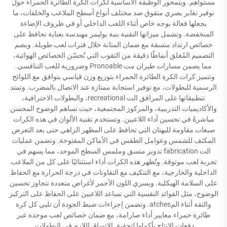
مستواهم. ويتمحور الوظيفة الأساسية لكرات الكرة الطائرة الحمراء حول
توفير تغاير بصري متفوق ضد مختلف أنواع أسطح الملاعب والخلفات، ما
يجعلها فعالة بوجه خاص أثناء اللعب الداخلي أو في ظروف الإضاءة
المنخفضة. وتشمل ميزاتها التقنية بنية بوليمر مهندسة بعناية تحافظ على
خصائص ارتداد متسقة مع ضمان المتانة خلال فترات لعب طويلة. ويضم
التصميم المُغلق أنماطًا دقيقة من الثقوب التي تُحسّن الخصائص الهوائية،
مما يضمن مسارات طيران مت Pronoable وضرورية للعب التنافسي.
وتتميز كرات الكرة الطائرة الحمراء بتوزيع وزن قياسي يتوافق مع اللوائح
الرسمية للبطولات، مع توفير استجابة ممتازة عند الاتصال بالمضرب. وتمتد
تتطبيقاتها على المرافق الت recreational، والبطولات الاحترافية،
والأكاديميات التدريبية، والمركوز المجتمعية، حيث تساهم الوضوح المحسن
مباشرةً في تحسين أداء اللاعبين. وتستخدم تقنية الألوان في هذه الكرات
صبغات مقاومة للبهتان التي تحافظ على المظهر الزاهي حتى بعد التعرض
المكثف للشمس وعوامل الطقس في الأماكن المفتوحة. وتضمن عمليات
الت fabrication تدوير متسق وملمس السطح الموحد، مما يسهم في
تجربة لعب موثوقة. وتُظهر هذه الكرات أداء استثنائيًا على كل من الملاعب
الداخلية والخارجية، مع التتكيف مع التفاوتات في درجة الحرارة مع الحفاظ
على السلامة الهيكلية. ويسري اللون الأحمر لأغراض متعددة تتجاوز تحسين
الوضوح، مثل الفوائد النفسية التي تساعد اللاعبين على الحفاظ على التركيز
والثقة أثناء المatches. وتضمن إجراءات ضبط الجودة أن تلبي كل كرة
طائرة حمراء معايير أداء صارامة، مع ضمان خصائص لعب موحدة عبر
دفعات الإنتاج بأكملها لتحقيق الاتساق اللازم في البطولات.