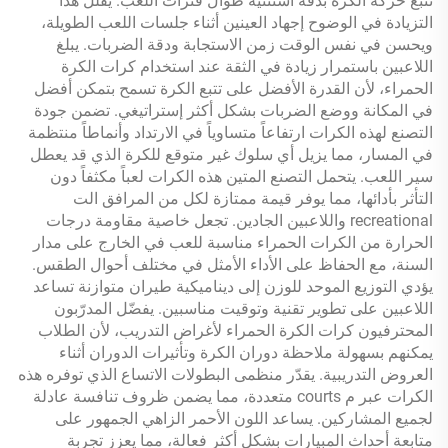
تتبع حركة الكرة بدقة استثنیة طوال فترات اللعب. یقلل هذا
التزیادة في الوضوح إجهاد العینین أثناء جلسات اللعب الطویلة،
ویحسن في نفس الوقت زمن الاستجابة ودقة الضربات. یبلغ
اللاعبین باستمرار زیادة في الثقة عند استخدام كرات الكرة
الحمراء، لأن القدرة الأفضل على تتبع الكرة تسمح بتمکن أفضل
في المکانة ووضع الضربات بشكل أکثر إستراتيغي. تضمن جودة
التصنع لهذه الكرات ارتفاعاً متساویاً في الارتداد وأنماطاً منتظمة
في المسار، مما یزيل أي سلوك غیر متوقع للكرة الذي قد یعطل
سیر اللعب. یتحمل التصنع المتین هذه الكرات لعباً مكثفاً دون
التأثر بأدائها، مما یوفر قيمة ممتازة لكل من المرافق الت
recreational واللاعبین الجادین. تجعل خاصیة مقاومة درجات
الحرارة من الكرات الحمراء مناسبة للعب في الخارج على مدار
السنة، مع الحفاظ على الأداء الأمثل في مختلف أحوال الطقس.
یؤدي التوزیع الموحد للوزن إلى دینامیکیة طيران متوازنة تساعد
اللاعبین على تطویر تقنیة وتوقيت مناسبین. یفضّل المدرّبون
المحترفیون كرات الكرة الحمراء لأغراض التدریب، لأن الطلاب
یمکنهم بسهولة ملاحظة دوران الكرة وتأثیرات الدوران أثناء
العروض التدریبیة. یقدّر منظمی البطولات الاتساع الذي توفره هذه
الكرات عبر م courts متعددة، مما یضمن ظروف تنافسة عادلة
لجمیع المشاركین. یساعد اللون الأحمر الزاهي الجمهور على
متابعة أحداث المبیارات بشكل أکثر فعالة، مما یعزز تجربة