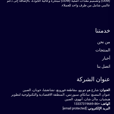
(OEM) وتصميم معدات أصلية (ODM) مبتكرة وعالية الجودة، بالإضافة إلى دعم
عالمي شامل من طرف واحد للعملاء.
خدمتنا
من نحن
المنتجات
أخبار
اتصل بنا
عنوان الشركة
العنوان:
شارع هو جو وو، مقاطعة فورونغ، تشانغشا، خونان، الصين
عنوان المصنع: سانكاي سبورتس، المنطقة الاقتصادية والتكنولوجية لتطوير
هيشيان، ماآن شان، آنهوي، الصين
الهاتف:
+86-13337319669
البريد الإلكتروني:
[email protected]