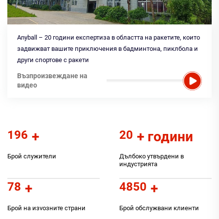
Anyball – 20 години експертиза в областта на ракетите, които
задвижват вашите приключения в бадминтона, пиклбола и
други спортове с ракети
Възпроизвеждане на
видео
200
20
+
+ години
Брой служители
Дълбоко утвърдени в
индустрията
80
5000
+
+
Брой на изvoзните страни
Брой обслужвани клиенти