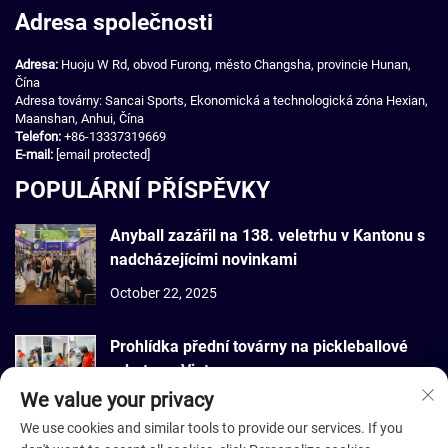
Adresa společnosti
Adresa:
Huoju W Rd, obvod Furong, město Changsha, provincie Hunan,
Čína
Adresa továrny: Sancai Sports, Ekonomická a technologická zóna Hexian,
Maanshan, Anhui, Čína
Telefon:
+86-13337319669
E-mail:
[email protected]
POPULÁRNÍ PŘÍSPĚVKY
Anyball zazářil na 138. veletrhu v Kantonu s
nadcházejícími novinkami
October 22, 2025
Prohlídka přední továrny na pickleballové
rakety ve Vietnamu
We value your privacy
September 22, 2025
We use cookies and similar tools to provide our services. If you