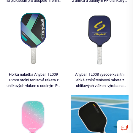
na pickleball pro dospělé Trénink
z uhlíku a odolným PP článkovým
Termoformovaná 18K T700 včelí
jádrem, certifikováno USAPA pro
plástev
zábavu
Horká nabídka Anyball TL009
Anyball TL008 vysoce kvalitní
16mm stolní tenisová raketa z
lehká stolní tenisová raketa z
uhlíkových vláken s odolným PP
uhlíkových vláken, výroba na
článkovým jádrem pro sportovní
zakázku OEM/ODM, vybavení pro
zábavu, dodávka z výrobního
stolní tenis, 14 mm
závodu