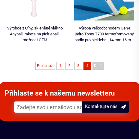
Výrobce z Číny, skleněné vlákno
Výroba velkoobchodem Gen4
Anyball, raketa na pickleball,
jádro Toray T700 termoformovaný
možnost OEM
padlo pro pickleball 14 mm 16 mm
s okraji z pěny EVA z uhlíkového
vlákna, certifikováno USAPA
Předchozí
1
2
3
4
Další
Přihlaste se k našemu newsletteru
Kontaktujte nás