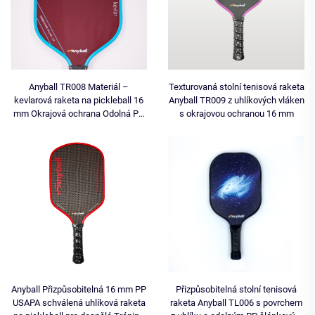
Anyball TR008 Materiál –
Texturovaná stolní tenisová raketa
kevlarová raketa na pickleball 16
Anyball TR009 z uhlíkových vláken
mm Okrajová ochrana Odolná PP
s okrajovou ochranou 16 mm
Zábava Přímý prodej z továrny
Anyball Přizpůsobitelná 16 mm PP
Přizpůsobitelná stolní tenisová
USAPA schválená uhlíková raketa
raketa Anyball TL006 s povrchem