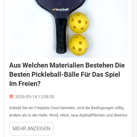
Aus Welchen Materialien Bestehen Die
Besten Pickleball-Bälle Für Das Spiel
Im Freien?
2026-05-14 13:08:00
Sobald Sie ein Freiplatz-Court betreten, sind die Bedingungen völlig
anders als in der Halle. Wind, Hitze, raue Asphaltflächen und direktes
Sonnenlicht stellen besondere Anforderungen an Ihre Ausrüstung –
MEHR ANZEIGEN
und der von Ihnen gewählte Pickleball-Ball bildet da keine