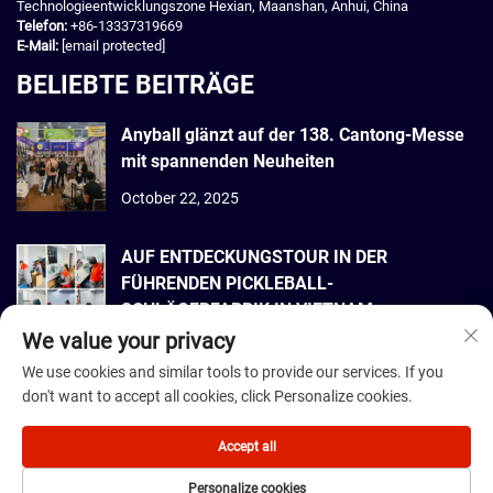
Technologieentwicklungszone Hexian, Maanshan, Anhui, China
Telefon:
+86-13337319669
E-Mail:
[email protected]
BELIEBTE BEITRÄGE
Anyball glänzt auf der 138. Cantong-Messe
mit spannenden Neuheiten
October 22, 2025
AUF ENTDECKUNGSTOUR IN DER
FÜHRENDEN PICKLEBALL-
SCHLÄGERFABRIK IN VIETNAM
We value your privacy
September 22, 2025
We use cookies and similar tools to provide our services. If you
don't want to accept all cookies, click Personalize cookies.
Urheberrecht © 2026 Dmantis Sports Goods Co., Ltd. Beijing Alle Rechte
vorbehalten. -
Datenschutzrichtlinie
Accept all
Personalize cookies