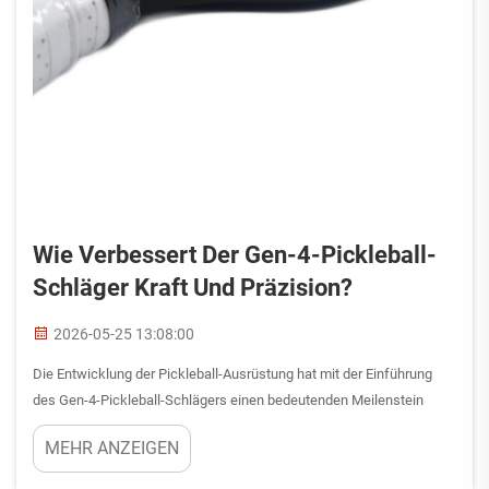
Wie Verbessert Der Gen-4-Pickleball-
Schläger Kraft Und Präzision?
2026-05-25 13:08:00
Die Entwicklung der Pickleball-Ausrüstung hat mit der Einführung
des Gen-4-Pickleball-Schlägers einen bedeutenden Meilenstein
erreicht – ein Design, das grundlegend verändert, wie Spieler auf
MEHR ANZEIGEN
dem Platz Kraft entfalten und ihre Schlagpräzision bewahren. Im
Unterschied zu früheren Generationen …