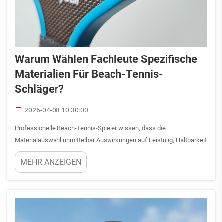
Warum Wählen Fachleute Spezifische
Materialien Für Beach-Tennis-
Schläger?
2026-04-08 10:30:00
Professionelle Beach-Tennis-Spieler wissen, dass die
Materialauswahl unmittelbar Auswirkungen auf Leistung, Haltbarkeit
und Wettkampfvorteil auf Sandplätzen hat. Die Wahl zwischen
MEHR ANZEIGEN
Kohlefaser, Fiberglas, Aluminium und Verbundwerkstoffen bei einem
Beach-Tennis-...