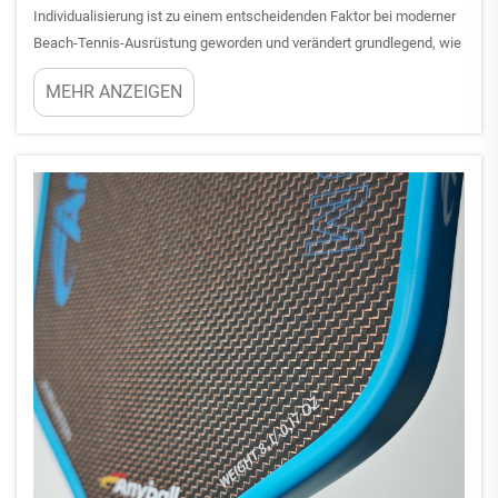
Individualisierung ist zu einem entscheidenden Faktor bei moderner
Beach-Tennis-Ausrüstung geworden und verändert grundlegend, wie
Spieler ihre Spielleistung optimieren. Ein individueller Beach-Tennis-
MEHR ANZEIGEN
Schläger ermöglicht es den Spielern, zentrale Leistungsmerkmale
wie Balance, Gewicht, Griffgröße und Oberflächenbeschaffenheit
gezielt anzupassen...