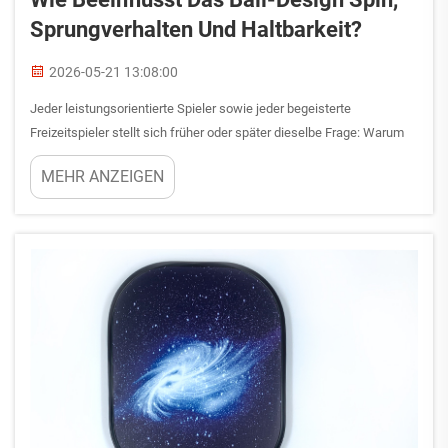
Sprungverhalten Und Haltbarkeit?
2026-05-21 13:08:00
Jeder leistungsorientierte Spieler sowie jeder begeisterte
Freizeitspieler stellt sich früher oder später dieselbe Frage: Warum
verhält sich ein Pickleball-Ball so anders als ein anderer? Die Antwort
MEHR ANZEIGEN
liegt nahezu vollständig im Design – von dem Durchmesser jedes
Lochs bis zur Wandstärke …