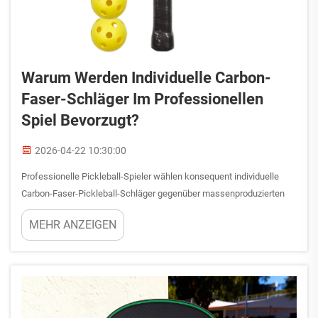
Warum Werden Individuelle Carbon-
Faser-Schläger Im Professionellen
Spiel Bevorzugt?
2026-04-22 10:30:00
Professionelle Pickleball-Spieler wählen konsequent individuelle
Carbon-Faser-Pickleball-Schläger gegenüber massenproduzierten
Alternativen aus überzeugenden Leistungsgründen. Die
MEHR ANZEIGEN
Entscheidung beruht auf der einzigartigen Kombination aus
Festigkeit und geringem Gewicht, die Carbon-Faser bietet...