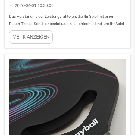
2026-04-01 10:30:00
Das Verständnis der Leistungsfaktoren, die Ihr Spiel mit einem
Beach-Tennis-Schläger beeinflussen, ist entscheidend, um Ihr Spiel
im Sand zu verbessern. Beach Tennis hat sich zu einer
MEHR ANZEIGEN
Wettkampfsportart entwickelt, die spezifische
Ausrüstungseigenschaften erfordert, um das Spielverhalten optimal
anzupassen...