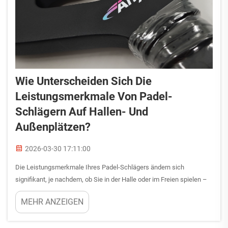
Wie Unterscheiden Sich Die
Leistungsmerkmale Von Padel-
Schlägern Auf Hallen- Und
Außenplätzen?
2026-03-30 17:11:00
Die Leistungsmerkmale Ihres Padel-Schlägers ändern sich
signifikant, je nachdem, ob Sie in der Halle oder im Freien spielen –
mit Auswirkungen auf alles von der Ballgeschwindigkeit bis zur Spin-
MEHR ANZEIGEN
Kontrolle. Umgebungsbedingungen wie Temperatur, Luftfeuchtigkeit
und Luftzirkulation...