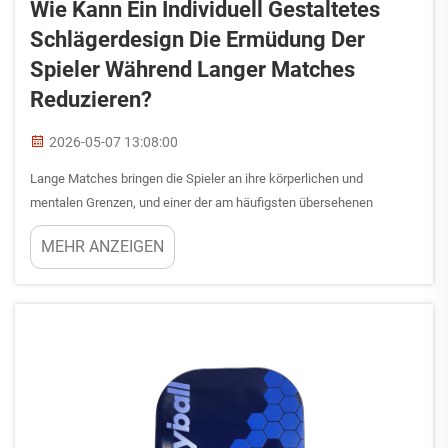
Wie Kann Ein Individuell Gestaltetes
Schlägerdesign Die Ermüdung Der
Spieler Während Langer Matches
Reduzieren?
2026-05-07 13:08:00
Lange Matches bringen die Spieler an ihre körperlichen und
mentalen Grenzen, und einer der am häufigsten übersehenen
Faktoren für Ermüdung ist die Ausrüstung selbst. Wenn ein Schläger
MEHR ANZEIGEN
schlecht ausbalanciert ist, zu schwer oder bei jedem Schlag stark
vibriert, belastet dies die Spieler im Laufe des Spiels zunehmend ...