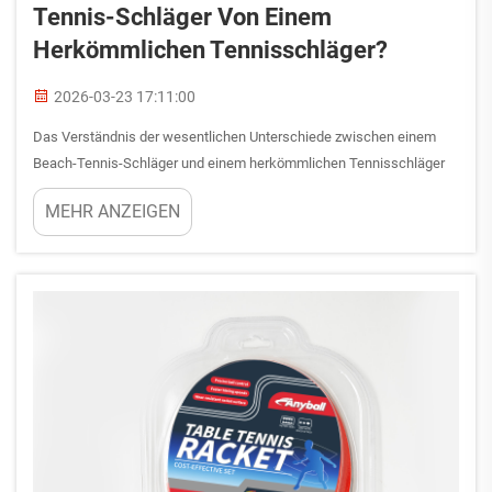
Tennis-Schläger Von Einem
Herkömmlichen Tennisschläger?
2026-03-23 17:11:00
Das Verständnis der wesentlichen Unterschiede zwischen einem
Beach-Tennis-Schläger und einem herkömmlichen Tennisschläger
ist für Spieler, die entweder Sportart in Erwägung ziehen, oder für
MEHR ANZEIGEN
alle, die sich für Ausrüstungsvarianten interessieren, unerlässlich.
Obwohl beide Sportarten das Schlagen eines Balls mit einem
Schläger beinhalten, unterscheiden sich die …