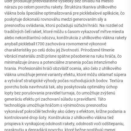
úder produkuje predvídateľné výsledky bez ohľadu na miesto
nárazu po celom povrchu rakety. Štruktúra tkaniva uhlíkového
vlákna bola špeciálne optimalizovaná pre picklebalové aplikácie, čo
poskytuje dokonalú rovnováhu medzi generovaním sily a
presnosťou ovládania, ktorú požadujú súťažní hráči. Na rozdiel od
tradičných čelí rakiet, ktoré môžu s časom vykazovať mŕtve miesta
alebo nekonštantnú odozvu, konštrukcia z uhlíkového vlákna rakety
anyball pickleball t700 zachováva rovnomerné výkonové
charakteristiky po celú dobu jej životnosti. Prirodzené tlmenie
vibrácií materiálu zníži prísne spätne pôsobenie na ruku hráča, čo
minimalizuje únavu a potenciálne zranenia počas intenzívneho
hrania. Profesionálni hráči obzvlášť ocenia, ako čelo z uhlíkového
vlákna umožňuje jemné varianty efektu, ktoré môžu oklamať súpera
a vytvárať stratigické výhody počas rozhodujúcich bodov. Textúra
povrchu bola navrhnutá tak, aby poskytovala optimálny úchop
lopty bez porušovania pravidiel turnaja, čo umožňuje zvýšenú
generáciu efektu pri zachovaní súladu s pravidlami. Táto
technológia umožňuje hráčom s výnimočnou presnosťou
vykonávať pokročilé techniky ako údery s efektom, krížne podania a
kontrolované drop šoty. Konštrukcia z uhlíkového vlákna tiež
prispieva k vynikajúcej odolnosti rakety, odolnosti voči odštiepaniu,
prasknutiu a degradácii povrchu, ktoré bežne postihujú menej