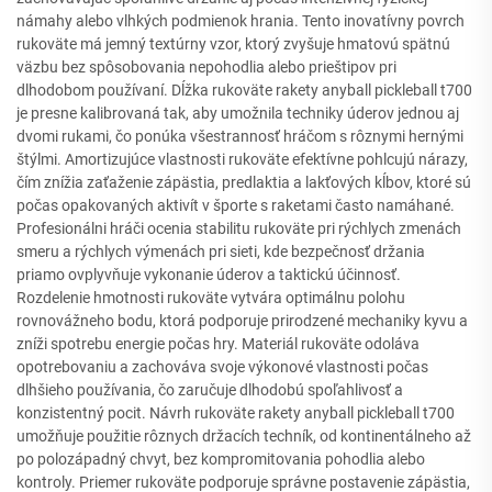
námahy alebo vlhkých podmienok hrania. Tento inovatívny povrch
rukoväte má jemný textúrny vzor, ktorý zvyšuje hmatovú spätnú
väzbu bez spôsobovania nepohodlia alebo prieštipov pri
dlhodobom používaní. Dĺžka rukoväte rakety anyball pickleball t700
je presne kalibrovaná tak, aby umožnila techniky úderov jednou aj
dvomi rukami, čo ponúka všestrannosť hráčom s rôznymi hernými
štýlmi. Amortizujúce vlastnosti rukoväte efektívne pohlcujú nárazy,
čím znížia zaťaženie zápästia, predlaktia a lakťových kĺbov, ktoré sú
počas opakovaných aktivít v športe s raketami často namáhané.
Profesionálni hráči ocenia stabilitu rukoväte pri rýchlych zmenách
smeru a rýchlych výmenách pri sieti, kde bezpečnosť držania
priamo ovplyvňuje vykonanie úderov a taktickú účinnosť.
Rozdelenie hmotnosti rukoväte vytvára optimálnu polohu
rovnovážneho bodu, ktorá podporuje prirodzené mechaniky kyvu a
zníži spotrebu energie počas hry. Materiál rukoväte odoláva
opotrebovaniu a zachováva svoje výkonové vlastnosti počas
dlhšieho používania, čo zaručuje dlhodobú spoľahlivosť a
konzistentný pocit. Návrh rukoväte rakety anyball pickleball t700
umožňuje použitie rôznych držacích techník, od kontinentálneho až
po polozápadný chvyt, bez kompromitovania pohodlia alebo
kontroly. Priemer rukoväte podporuje správne postavenie zápästia,