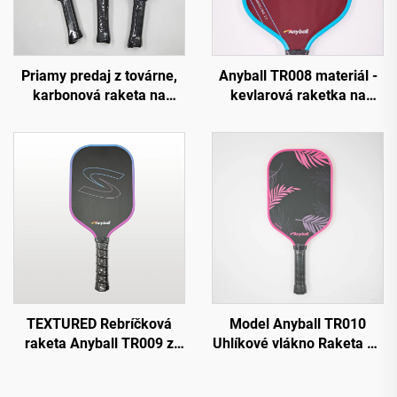
Priamy predaj z továrne,
Anyball TR008 materiál -
karbonová raketa na
kevlarová raketka na
padel, uhlíkové vlákno 18k
pickleball 16 mm okrajovo
EVA s drsným povrchom
chránená odolná PP
na tréning
zábava priamo z továrne
TEXTURED Rebríčková
Model Anyball TR010
raketa Anyball TR009 z
Uhlíkové vlákno Raketa na
uhlíkovej vlákny s
slaninu 16 mm s okrajovou
okrajovou ochranou 16
ochranou a texturovaným