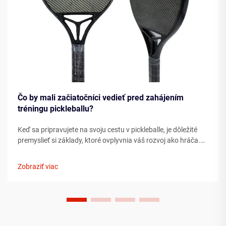
Čo by mali začiatočníci vedieť pred zahájením
tréningu pickleballu?
Keď sa pripravujete na svoju cestu v pickleballe, je dôležité
premyslieť si základy, ktoré ovplyvnia váš rozvoj ako hráča.
Porozumenie podstatným prvkom ešte pred tým, ako
vkročíte na ihrisko, môže výrazne urýchliť váš pokrok ...
Zobraziť viac