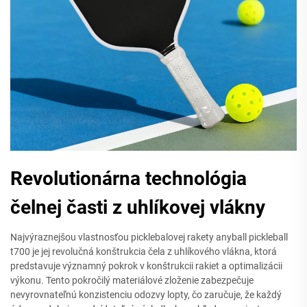
Revolutionárna technológia
čelnej časti z uhlíkovej vlákny
Najvýraznejšou vlastnosťou picklebalovej rakety anyball pickleball
t700 je jej revolučná konštrukcia čela z uhlíkového vlákna, ktorá
predstavuje významný pokrok v konštrukcii rakiet a optimalizácii
výkonu. Tento pokročilý materiálové zloženie zabezpečuje
nevyrovnateľnú konzistenciu odozvy lopty, čo zaručuje, že každý