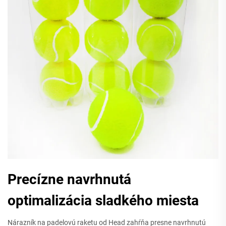
Precízne navrhnutá
optimalizácia sladkého miesta
Nárazník na padelovú raketu od Head zahŕňa presne navrhnutú