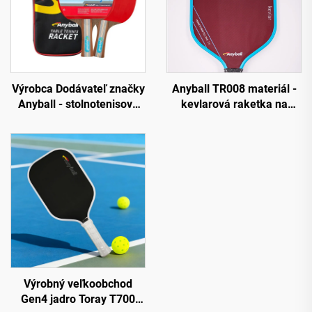
Výrobca Dodávateľ značky
Anyball TR008 materiál -
Anyball - stolnotenisová
kevlarová raketka na
raketa z Cassia Siamea 7
pickleball 16 mm okrajovo
mm, dve rakety s taškou
chránená odolná PP
zábava priamo z továrne
Výrobný veľkoobchod
Gen4 jadro Toray T700