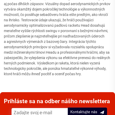
aj počas dlhších zápasov. Vizuálny dopad aerodynamických prvkov
vytvára okamžitý dojem pokročilej technológie a výkonnostných
možností, čo posilňuje sebadôveru hráča ešte predtým, ako vkročí
na ihrisko. Testovacie údaje ukazujú, že hráči používajúci
aerodynamicky optimalizovanú padlovú racketu Head dosahujú
merateľne vyššie rýchlosti swingu v porovnaní s bežnými návrhmi,
pričom zlepšenie je najzreteľnejšie pri nadhadzovaných úderoch
a agresívnych výmenách z bazovej čiary. Integrácia týchto
aerodynamických princípov si vyžadovala rozsiahlu spoluprácu
medzi inžinierskymi tímovi Headu a profesionálnymi hráčmi, aby sa
zabezpečilo, že vylepšenia výkonu sa efektívne prenesú do reálnych
herných podmienok. Výsledkom je raketa, ktorá nielen vyzerá
technologicky pokročile, ale ponúka hmatateľné výkonné výhody,
ktoré hráči môžu ihneď pocítiť a oceniť počas hry.
Prihláste sa na odber nášho newslettera
Kontaktujte nás