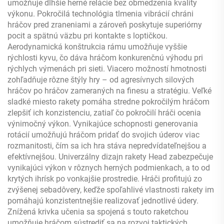
umožňuje dlhšie herné relácie bez obmedzenia kvality
výkonu. Pokročilá technológia tlmenia vibrácií chráni
hráčov pred zraneniami a zároveň poskytuje superiórny
pocit a spätnú väzbu pri kontakte s loptičkou.
Aerodynamická konštrukcia rámu umožňuje vyššie
rýchlosti kyvu, čo dáva hráčom konkurenčnú výhodu pri
rýchlych výmenách pri sieti. Viacero možností hmotnosti
zohľadňuje rôzne štýly hry – od agresívnych silových
hráčov po hráčov zameraných na finesu a stratégiu. Veľké
sladké miesto rakety pomáha stredne pokročilým hráčom
zlepšiť ich konzistenciu, zatiaľ čo pokročilí hráči ocenia
výnimočný výkon. Vynikajúce schopnosti generovania
rotácií umožňujú hráčom pridať do svojich úderov viac
rozmanitosti, čím sa ich hra stáva nepredvídateľnejšou a
efektívnejšou. Univerzálny dizajn rakety Head zabezpečuje
vynikajúci výkon v rôznych herných podmienkach, a to od
krytých ihrísk po vonkajšie prostredie. Hráči profitujú zo
zvýšenej sebadôvery, keďže spoľahlivé vlastnosti rakety im
pomáhajú konzistentnejšie realizovať jednotlivé údery.
Znížená krivka učenia sa spojená s touto raketchou
umožňuje hráčom sústrediť sa na rozvoj taktických