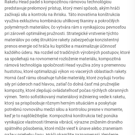
Raketu Head padel s kompozitnou rámovou technológiou
predstavuje prelomový prístup, ktorý mení spôsob, akým hráči
zažívajú silu a kontrolu na ihrisku. Táto inovatívna konštrukcia
využíva exkluzívnu kombináciu uhlíkovej tkaniny a pokročilých
polymérnych materiálov, čo vytvára rám s vynikajúcou pevnosťou
pri zároveň optimálnej pružnosti. Strategické vrstvenie týchto
materiálov po celej štruktúre rakety zabezpečuje konzistentný
prenos energie od hráča ku loptičke a maximalizuje účinnosť
každého úderu. Na rozdiel od tradičných výrobných postupov, ktoré
sa spoliehajú na rovnomerné rozloženie materiálu, kompozitná
rámová technológia spoločnosti Head využíva zóny s premennou
hustotou, ktoré optimalizujú výkon vo viacerých oblastiach rakety.
Horná časť rámu obsahuje tuhšie materiály, ktoré zvyšujú tvorbu
sily pri úderoch nad hlavou, zatiaľ čo dolná časť má pružnejšie
kompozity, ktoré zlepšujú ovládateľnosť počas rýchlych obranných
výmen. Tento sofistikovaný materiálový inžiniering vedie k raketu,
ktorý sa prispôsobuje rôznym herným situáciám a poskytuje
potrebnú rovnováhu medzi silou a kontrolou presne v momente,
keď je to najdôležitejšie. Kompozitná konštrukcia tiež ponúka
vynikajúce vlastnosti tlmenia vibrácií, výrazne znížením drsného
spätného pôsobenia, ktoré môže viesť k únave alebo zraneniam
paže v priebehu času. Hráči okamžite zaznamenajú zlepšenie