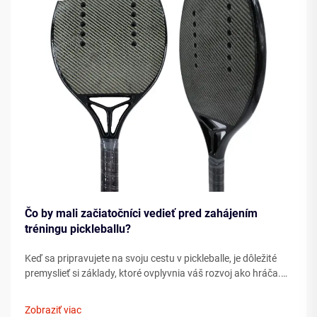
Čo by mali začiatočníci vedieť pred zahájením
tréningu pickleballu?
Keď sa pripravujete na svoju cestu v pickleballe, je dôležité
premyslieť si základy, ktoré ovplyvnia váš rozvoj ako hráča.
Porozumenie podstatným prvkom ešte pred tým, ako
vkročíte na ihrisko, môže výrazne urýchliť váš pokrok ...
Zobraziť viac