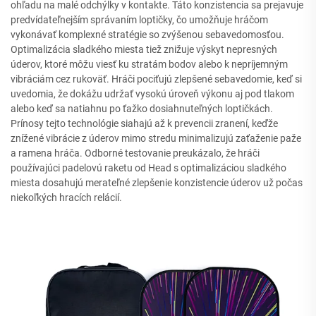
ohľadu na malé odchýlky v kontakte. Táto konzistencia sa prejavuje
predvídateľnejším správaním loptičky, čo umožňuje hráčom
vykonávať komplexné stratégie so zvýšenou sebavedomosťou.
Optimalizácia sladkého miesta tiež znižuje výskyt nepresných
úderov, ktoré môžu viesť ku stratám bodov alebo k nepríjemným
vibráciám cez rukoväť. Hráči pociťujú zlepšené sebavedomie, keď si
uvedomia, že dokážu udržať vysokú úroveň výkonu aj pod tlakom
alebo keď sa natiahnu po ťažko dosiahnuteľných loptičkách.
Prínosy tejto technológie siahajú až k prevencii zranení, keďže
znížené vibrácie z úderov mimo stredu minimalizujú zaťaženie paže
a ramena hráča. Odborné testovanie preukázalo, že hráči
používajúci padelovú raketu od Head s optimalizáciou sladkého
miesta dosahujú merateľné zlepšenie konzistencie úderov už počas
niekoľkých hracích relácií.