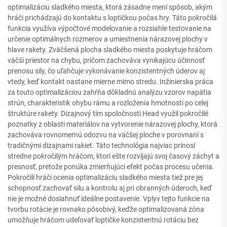
optimalizáciu sladkého miesta, ktorá zásadne mení spôsob, akým
hráči prichádzajú do kontaktu s loptičkou počas hry. Táto pokročilá
funkcia využíva výpočtové modelovanie a rozsiahle testovanie na
určenie optimálnych rozmerov a umiestnenia nárazovej plochy v
hlave rakety. Zväčšená plocha sladkého miesta poskytuje hráčom
väčší priestor na chybu, pričom zachováva vynikajúcu účinnosť
prenosu sily, čo uľahčuje vykonávanie konzistentných úderov aj
vtedy, keď kontakt nastane mierne mimo stredu. Inžinierska práca
za touto optimalizáciou zahŕňa dôkladnú analýzu vzorov napätia
strún, charakteristik ohybu rámu a rozloženia hmotnosti po celej
štruktúre rakety. Dizajnový tím spoločnosti Head využil pokročilé
poznatky z oblasti materiálov na vytvorenie nárazovej plochy, ktorá
zachováva rovnomernú odozvu na väčšej ploche v porovnaní s
tradičnými dizajnami rakiet. Táto technológia najviac prínosí
stredne pokročilým hráčom, ktorí ešte rozvíjajú svoj časový záchyt a
presnosť, pretože ponúka zmierňujúci efekt počas procesu učenia.
Pokročilí hráči ocenia optimalizáciu sladkého miesta tiež pre jej
schopnosť zachovať silu a kontrolu aj pri obranných úderoch, keď
nie je možné dosiahnuť ideálne postavenie. Vplyv tejto funkcie na
tvorbu rotácie je rovnako pôsobivý, keďže optimalizovaná zóna
umožňuje hráčom udeľovať loptičke konzistentnú rotáciu bez