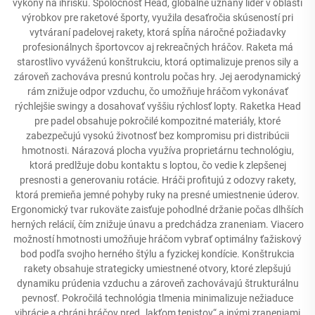
výkony na ihrisku. Spoločnosť Head, globálne uznaný líder v oblasti
výrobkov pre raketové športy, využila desaťročia skúseností pri
vytváraní padelovej rakety, ktorá spĺňa náročné požiadavky
profesionálnych športovcov aj rekreačných hráčov. Raketa má
starostlivo vyváženú konštrukciu, ktorá optimalizuje prenos sily a
zároveň zachováva presnú kontrolu počas hry. Jej aerodynamický
rám znižuje odpor vzduchu, čo umožňuje hráčom vykonávať
rýchlejšie swingy a dosahovať vyššiu rýchlosť lopty. Raketka Head
pre padel obsahuje pokročilé kompozitné materiály, ktoré
zabezpečujú vysokú životnosť bez kompromisu pri distribúcii
hmotnosti. Nárazová plocha využíva proprietárnu technológiu,
ktorá predlžuje dobu kontaktu s loptou, čo vedie k zlepšenej
presnosti a generovaniu rotácie. Hráči profitujú z odozvy rakety,
ktorá premieňa jemné pohyby ruky na presné umiestnenie úderov.
Ergonomický tvar rukoväte zaisťuje pohodlné držanie počas dlhších
herných relácií, čím znižuje únavu a predchádza zraneniam. Viacero
možností hmotnosti umožňuje hráčom vybrať optimálny ťažiskový
bod podľa svojho herného štýlu a fyzickej kondície. Konštrukcia
rakety obsahuje strategicky umiestnené otvory, ktoré zlepšujú
dynamiku prúdenia vzduchu a zároveň zachovávajú štrukturálnu
pevnosť. Pokročilá technológia tlmenia minimalizuje nežiaduce
vibrácie a chráni hráčov pred „lakťom tenistov“ a inými zraneniami