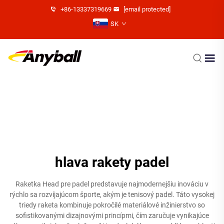
+86-13337319669
[email protected]
SK
hlava rakety padel
Raketka Head pre padel predstavuje najmodernejšiu inováciu v
rýchlo sa rozvíjajúcom športe, akým je tenisový padel. Táto vysokej
triedy raketa kombinuje pokročilé materiálové inžinierstvo so
sofistikovanými dizajnovými princípmi, čím zaručuje vynikajúce