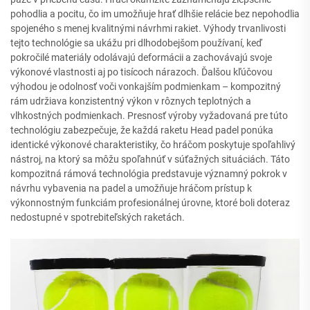
pohodlia a pocitu, čo im umožňuje hrať dlhšie relácie bez nepohodlia
spojeného s menej kvalitnými návrhmi rakiet. Výhody trvanlivosti
tejto technológie sa ukážu pri dlhodobejšom používaní, keď
pokročilé materiály odolávajú deformácii a zachovávajú svoje
výkonové vlastnosti aj po tisícoch nárazoch. Ďalšou kľúčovou
výhodou je odolnosť voči vonkajším podmienkam – kompozitný
rám udržiava konzistentný výkon v rôznych teplotných a
vlhkostných podmienkach. Presnosť výroby vyžadovaná pre túto
technológiu zabezpečuje, že každá raketu Head padel ponúka
identické výkonové charakteristiky, čo hráčom poskytuje spoľahlivý
nástroj, na ktorý sa môžu spoľahnúť v súťažných situáciách. Táto
kompozitná rámová technológia predstavuje významný pokrok v
návrhu vybavenia na padel a umožňuje hráčom prístup k
výkonnostným funkciám profesionálnej úrovne, ktoré boli doteraz
nedostupné v spotrebiteľských raketách.