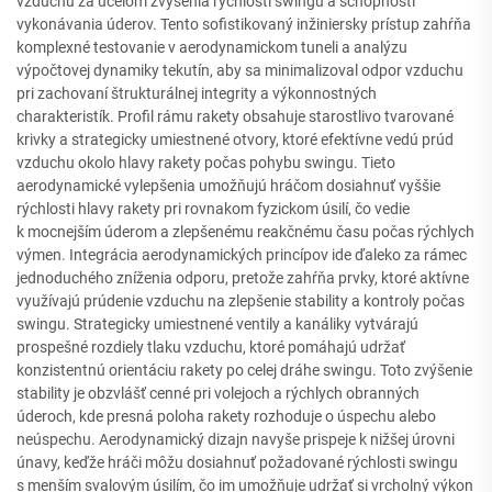
vzduchu za účelom zvýšenia rýchlosti swingu a schopnosti
vykonávania úderov. Tento sofistikovaný inžiniersky prístup zahŕňa
komplexné testovanie v aerodynamickom tuneli a analýzu
výpočtovej dynamiky tekutín, aby sa minimalizoval odpor vzduchu
pri zachovaní štrukturálnej integrity a výkonnostných
charakteristík. Profil rámu rakety obsahuje starostlivo tvarované
krivky a strategicky umiestnené otvory, ktoré efektívne vedú prúd
vzduchu okolo hlavy rakety počas pohybu swingu. Tieto
aerodynamické vylepšenia umožňujú hráčom dosiahnuť vyššie
rýchlosti hlavy rakety pri rovnakom fyzickom úsilí, čo vedie
k mocnejším úderom a zlepšenému reakčnému času počas rýchlych
výmen. Integrácia aerodynamických princípov ide ďaleko za rámec
jednoduchého zníženia odporu, pretože zahŕňa prvky, ktoré aktívne
využívajú prúdenie vzduchu na zlepšenie stability a kontroly počas
swingu. Strategicky umiestnené ventily a kanáliky vytvárajú
prospešné rozdiely tlaku vzduchu, ktoré pomáhajú udržať
konzistentnú orientáciu rakety po celej dráhe swingu. Toto zvýšenie
stability je obzvlášť cenné pri volejoch a rýchlych obranných
úderoch, kde presná poloha rakety rozhoduje o úspechu alebo
neúspechu. Aerodynamický dizajn navyše prispeje k nižšej úrovni
únavy, keďže hráči môžu dosiahnuť požadované rýchlosti swingu
s menším svalovým úsilím, čo im umožňuje udržať si vrcholný výkon