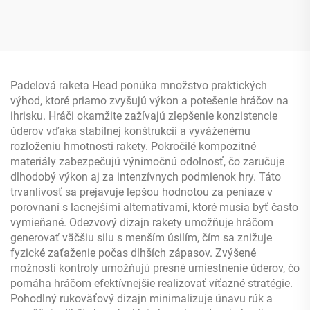
termoformovaná raketa
na slaninu 14 mm 16 mm
okraje z peny EVA
Uhlíkové vlákno
Certifikované USAPA
Padelová raketa Head ponúka množstvo praktických
výhod, ktoré priamo zvyšujú výkon a potešenie hráčov na
ihrisku. Hráči okamžite zažívajú zlepšenie konzistencie
úderov vďaka stabilnej konštrukcii a vyváženému
rozloženiu hmotnosti rakety. Pokročilé kompozitné
materiály zabezpečujú výnimočnú odolnosť, čo zaručuje
dlhodobý výkon aj za intenzívnych podmienok hry. Táto
trvanlivosť sa prejavuje lepšou hodnotou za peniaze v
porovnaní s lacnejšími alternatívami, ktoré musia byť často
vymieňané. Odezvový dizajn rakety umožňuje hráčom
generovať väčšiu silu s menším úsilím, čím sa znižuje
fyzické zaťaženie počas dlhších zápasov. Zvýšené
možnosti kontroly umožňujú presné umiestnenie úderov, čo
pomáha hráčom efektívnejšie realizovať víťazné stratégie.
Pohodlný rukoväťový dizajn minimalizuje únavu rúk a