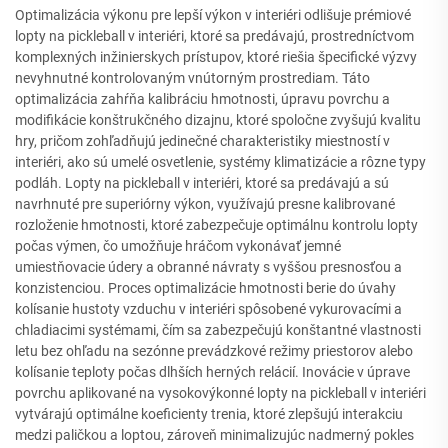
Optimalizácia výkonu pre lepší výkon v interiéri odlišuje prémiové
lopty na pickleball v interiéri, ktoré sa predávajú, prostredníctvom
komplexných inžinierskych prístupov, ktoré riešia špecifické výzvy
nevyhnutné kontrolovaným vnútorným prostrediam. Táto
optimalizácia zahŕňa kalibráciu hmotnosti, úpravu povrchu a
modifikácie konštrukčného dizajnu, ktoré spoločne zvyšujú kvalitu
hry, pričom zohľadňujú jedinečné charakteristiky miestností v
interiéri, ako sú umelé osvetlenie, systémy klimatizácie a rôzne typy
podláh. Lopty na pickleball v interiéri, ktoré sa predávajú a sú
navrhnuté pre superiórny výkon, využívajú presne kalibrované
rozloženie hmotnosti, ktoré zabezpečuje optimálnu kontrolu lopty
počas výmen, čo umožňuje hráčom vykonávať jemné
umiestňovacie údery a obranné návraty s vyššou presnosťou a
konzistenciou. Proces optimalizácie hmotnosti berie do úvahy
kolísanie hustoty vzduchu v interiéri spôsobené vykurovacími a
chladiacimi systémami, čím sa zabezpečujú konštantné vlastnosti
letu bez ohľadu na sezónne prevádzkové režimy priestorov alebo
kolísanie teploty počas dlhších herných relácií. Inovácie v úprave
povrchu aplikované na vysokovýkonné lopty na pickleball v interiéri
vytvárajú optimálne koeficienty trenia, ktoré zlepšujú interakciu
medzi paličkou a loptou, zároveň minimalizujúc nadmerný pokles