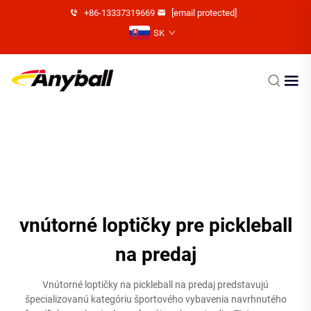
+86-13337319669
[email protected]
SK
vnútorné loptičky pre pickleball
na predaj
Vnútorné loptičky na pickleball na predaj predstavujú
špecializovanú kategóriu športového vybavenia navrhnutého