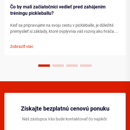
Čo by mali začiatočníci vedieť pred zahájením
tréningu pickleballu?
Keď sa pripravujete na svoju cestu v pickleballe, je dôležité
premyslieť si základy, ktoré ovplyvnia váš rozvoj ako hráča.
Porozumenie podstatným prvkom ešte pred tým, ako
vkročíte na ihrisko, môže výrazne urýchliť váš pokrok ...
Zobraziť viac
Získajte bezplatnú cenovú ponuku
Náš zástupca Vás bude kontaktovať čo najskôr.