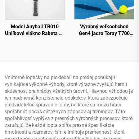
Model Anyball TR010
Výrobný veľkoobchod
Uhlíkové vlákno Raketa na
Gen4 jadro Toray T700
slaninu 16 mm s okrajovou
termoformovaná raketa
ochranou a texturovaným
na slaninu 14 mm 16 mm
hniezdovým jadrom pre
okraje z peny EVA
zábavu
Uhlíkové vlákno
Certifikované USAPA
Vnútorné loptičky na pickleball na predaj ponúkajú
vynikajúce výkonné výhody, ktoré výrazne zvyšujú hernú
skúsenosť pre hráčov všetkých úrovní. Hlavnou výhodou je
ich nadmerná konzistencia odskokov, ktorá zabezpečuje
predvídateľné správanie lopty, na ktoré sa môžu hráči
spoľahnúť počas súťažných zápasov aj tréningov. Táto
spoľahlivosť vyplýva z presných výrobných procesov, ktoré
zaručujú, že každá lopta spĺňa presné špecifikácie
hmotnosti a rozmerov, čím eliminuje premennosť, ktorá
môže hráčov frustrovať a ohroziť kvalitu hry. Zníženie