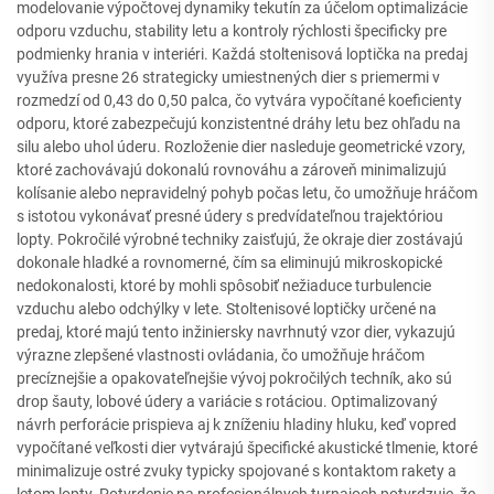
modelovanie výpočtovej dynamiky tekutín za účelom optimalizácie
odporu vzduchu, stability letu a kontroly rýchlosti špecificky pre
podmienky hrania v interiéri. Každá stoltenisová loptička na predaj
využíva presne 26 strategicky umiestnených dier s priemermi v
rozmedzí od 0,43 do 0,50 palca, čo vytvára vypočítané koeficienty
odporu, ktoré zabezpečujú konzistentné dráhy letu bez ohľadu na
silu alebo uhol úderu. Rozloženie dier nasleduje geometrické vzory,
ktoré zachovávajú dokonalú rovnováhu a zároveň minimalizujú
kolísanie alebo nepravidelný pohyb počas letu, čo umožňuje hráčom
s istotou vykonávať presné údery s predvídateľnou trajektóriou
lopty. Pokročilé výrobné techniky zaisťujú, že okraje dier zostávajú
dokonale hladké a rovnomerné, čím sa eliminujú mikroskopické
nedokonalosti, ktoré by mohli spôsobiť nežiaduce turbulencie
vzduchu alebo odchýlky v lete. Stoltenisové loptičky určené na
predaj, ktoré majú tento inžiniersky navrhnutý vzor dier, vykazujú
výrazne zlepšené vlastnosti ovládania, čo umožňuje hráčom
precíznejšie a opakovateľnejšie vývoj pokročilých techník, ako sú
drop šauty, lobové údery a variácie s rotáciou. Optimalizovaný
návrh perforácie prispieva aj k zníženiu hladiny hluku, keď vopred
vypočítané veľkosti dier vytvárajú špecifické akustické tlmenie, ktoré
minimalizuje ostré zvuky typicky spojované s kontaktom rakety a
letom lopty. Potvrdenie na profesionálnych turnajoch potvrdzuje, že