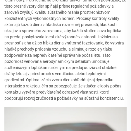
tieto presné vzory dier spĺňajú prísne regulačné požiadavky a
zároveň zvyšujú kvalitu súťažného hrania prostredníctvom
konzistentných výkonnostných noriem. Procesy kontroly kvality
skúmajú každú dieru z hľadiska rozmernéj presnosti, hladkosti
okrajov a správneho zarovnania, aby každá stoltenisová loptička
na predaj poskytovala identické výkonné vlastnosti. Inžinierska
presnosť siaha až po hĺbku dier a vnútorné fazetovanie, čo vytvára
hladké prechody prúdenia vzduchu a eliminuje rozdiely tlaku
zodpovedné za nepredvídateľné správanie počas letu. Táto
pozornosť venovaná aerodynamickým detailom umožňuje
stoltenisovým loptičkám určeným na predaj udržiavať stabilné
dráhy letu aj v priestoroch s ventiláciou alebo teplotnými
gradientmi. Optimalizácia vzoru dier zohľadňuje aj dynamiku
interakcie s raketou, čím sa zabezpečuje, že stlačenie lopty počas
kontaktu vytvára predvídateľné odrazové vlastnosti, ktoré
podporujú rozvoj zručností a požiadavky na súťažnú konzistenciu.