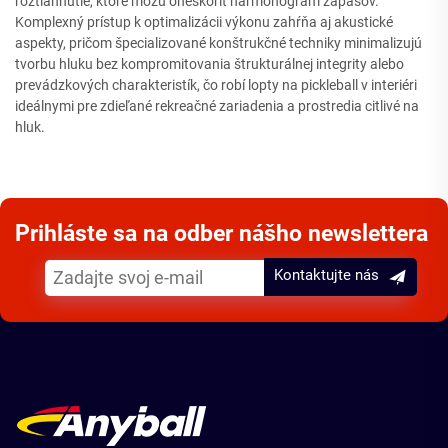
roztiahnutie, ktoré môžu oneskoriť harmonogram zápasov.
Komplexný prístup k optimalizácii výkonu zahŕňa aj akustické
aspekty, pričom špecializované konštrukčné techniky minimalizujú
tvorbu hluku bez kompromitovania štrukturálnej integrity alebo
prevádzkových charakteristík, čo robí lopty na pickleball v interiéri
ideálnymi pre zdieľané rekreačné zariadenia a prostredia citlivé na
hluk.
Prihláste sa na odber nášho newslettera
Kontaktujte nás