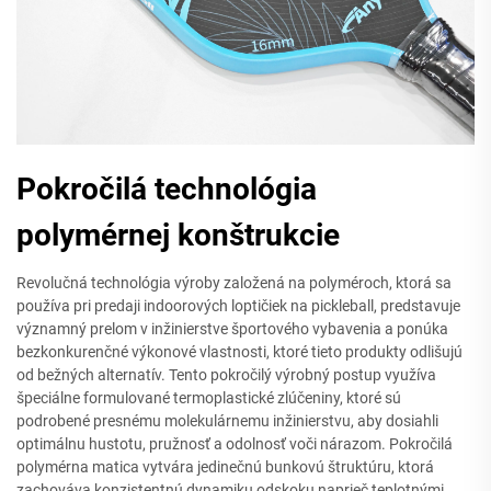
Pokročilá technológia
polymérnej konštrukcie
Revolučná technológia výroby založená na polyméroch, ktorá sa
používa pri predaji indoorových loptičiek na pickleball, predstavuje
významný prelom v inžinierstve športového vybavenia a ponúka
bezkonkurenčné výkonové vlastnosti, ktoré tieto produkty odlišujú
od bežných alternatív. Tento pokročilý výrobný postup využíva
špeciálne formulované termoplastické zlúčeniny, ktoré sú
podrobené presnému molekulárnemu inžinierstvu, aby dosiahli
optimálnu hustotu, pružnosť a odolnosť voči nárazom. Pokročilá
polymérna matica vytvára jedinečnú bunkovú štruktúru, ktorá
zachováva konzistentnú dynamiku odskoku naprieč teplotnými