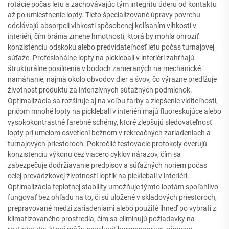
rotácie počas letu a zachovávajúc tým integritu úderu od kontaktu
až po umiestnenie lopty. Tieto špecializované úpravy povrchu
odolávajú absorpcii vlhkosti spôsobenej kolísaním vlhkosti v
interiéri, čím bránia zmene hmotnosti, ktorá by mohla ohroziť
konzistenciu odskoku alebo predvídateľnosť letu počas turnajovej
súťaže. Profesionálne lopty na pickleball v interiéri zahŕňajú
štrukturálne posilnenia v bodoch zameraných na mechanické
namáhanie, najmä okolo obvodov dier a švov, čo výrazne predlžuje
životnosť produktu za intenzívnych súťažných podmienok.
Optimalizácia sa rozširuje aj na voľbu farby a zlepšenie viditeľnosti,
pričom mnohé lopty na pickleball v interiéri majú fluoreskujúce alebo
vysokokontrastné farebné schémy, ktoré zlepšujú sledovateľnosť
lopty pri umelom osvetlení bežnom v rekreačných zariadeniach a
turnajových priestoroch. Pokročilé testovacie protokoly overujú
konzistenciu výkonu cez viacero cyklov nárazov, čím sa
zabezpečuje dodržiavanie predpisov a súťažných noriem počas
celej prevádzkovej životnosti loptík na pickleball v interiéri.
Optimalizácia teplotnej stability umožňuje týmto loptám spoľahlivo
fungovať bez ohľadu na to, či sú uložené v skladových priestoroch,
prepravované medzi zariadeniami alebo použité ihneď po vybratí z
klimatizovaného prostredia, čím sa eliminujú požiadavky na