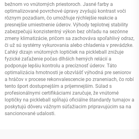
bežnom vo vnútorných priestoroch. Jasné farby a
optimalizované povrchové úpravy zvyšujú kontrast voči
rôznym pozadiam, čo umožňuje rýchlejšie reakcie a
presnejšie umiestnenie úderov. Výhody teplotnej stability
zabezpečujú konzistentný výkon bez ohľadu na sezónne
zmeny klimatizácie, pričom sa zachováva spoľahlivý odraz,
či už sú systémy vykurovania alebo chladenia v prevádzke.
Ľahký dizajn vnútorných loptičiek na pickleball znižuje
fyzické zaťaženie počas dlhších herných relácií a
podporuje lepšiu kontrolu a precíznosť úderov. Táto
optimalizácia hmotnosti je obzvlášť výhodná pre seniorov
a hráčov v procese rekonvalescencie po zraneniach, čo robí
tento šport dostupnejším a príjemnejším. Súlad s
profesionálnymi certifikáciami zaručuje, že vnútorné
loptičky na pickleball spĺňajú oficiálne štandardy turnajov a
poskytujú dôveru vážnym súťažiacim pripravujúcim sa na
sancionované udalosti.