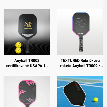
Anyball TR002
TEXTURED Rebríčková
certifikované USAPA 16
raketa Anyball TR009 z
mm hrubá plno-uhlíková
uhlíkovej vlákny s
raketka na padel raketka
okrajovou ochranou 16
na pickleball vysokej
mm
trvanlivosti nástroj na
tréning a zábavu