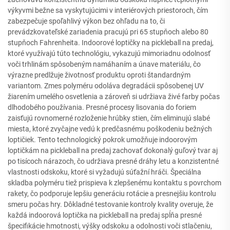
výkyvmi bežne sa vyskytujúcimi v interiérových priestoroch, čím
zabezpečuje spoľahlivý výkon bez ohľadu na to, či
prevádzkovateľské zariadenia pracujú pri 65 stupňoch alebo 80
stupňoch Fahrenheita. Indoorové loptičky na pickleball na predaj,
ktoré využívajú túto technológiu, vykazujú mimoriadnu odolnosť
voči trhlinám spôsobeným namáhaním a únave materiálu, čo
výrazne predlžuje životnosť produktu oproti štandardným
variantom. Zmes polyméru odoláva degradácii spôsobenej UV
žiarením umelého osvetlenia a zároveň si udržiava živé farby počas
dlhodobého používania. Presné procesy lisovania do foriem
zaisťujú rovnomerné rozloženie hrúbky stien, čím eliminujú slabé
miesta, ktoré zvyčajne vedú k predčasnému poškodeniu bežných
loptičiek. Tento technologický pokrok umožňuje indoorovým
loptičkám na pickleball na predaj zachovať dokonalý guľový tvar aj
po tisícoch nárazoch, čo udržiava presné dráhy letu a konzistentné
vlastnosti odskoku, ktoré si vyžadujú súťažní hráči. Špeciálna
skladba polyméru tiež prispieva k zlepšenému kontaktu s povrchom
rakety, čo podporuje lepšiu generáciu rotácie a presnejšiu kontrolu
smeru počas hry. Dôkladné testovanie kontroly kvality overuje, že
každá indoorová loptička na pickleball na predaj spĺňa presné
špecifikácie hmotnosti, výšky odskoku a odolnosti voči stlačeniu,