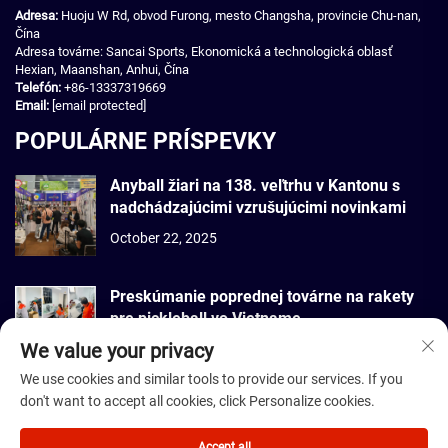
Adresa:
Huoju W Rd, obvod Furong, mesto Changsha, provincie Chu-nan,
Čína
Adresa továrne: Sancai Sports, Ekonomická a technologická oblasť
Hexian, Maanshan, Anhui, Čína
Telefón:
+86-13337319669
Email:
[email protected]
POPULÁRNE PRÍSPEVKY
Anyball žiari na 138. veľtrhu v Kantonu s
nadchádzajúcimi vzrušujúcimi novinkami
October 22, 2025
Preskúmanie poprednej továrne na rakety
pre pickleball vo Vietname
We value your privacy
September 22, 2025
We use cookies and similar tools to provide our services. If you
don't want to accept all cookies, click Personalize cookies.
Autorské práva © 2026 Dmantis Sports Goods Co., Ltd. Peking Všetky
práva vyhradené. -
Zásady ochrany súkromia
Accept all