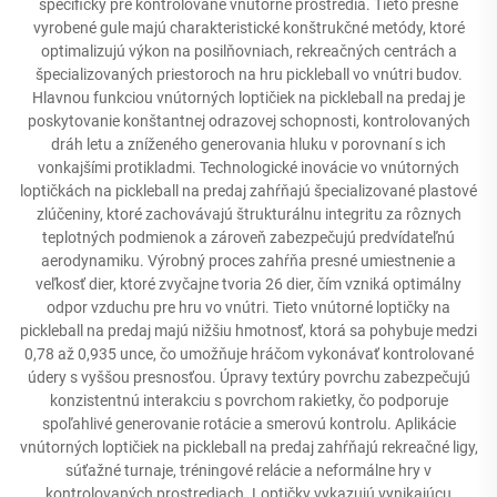
špecificky pre kontrolované vnútorné prostredia. Tieto presne
vyrobené gule majú charakteristické konštrukčné metódy, ktoré
optimalizujú výkon na posilňovniach, rekreačných centrách a
špecializovaných priestoroch na hru pickleball vo vnútri budov.
Hlavnou funkciou vnútorných loptičiek na pickleball na predaj je
poskytovanie konštantnej odrazovej schopnosti, kontrolovaných
dráh letu a zníženého generovania hluku v porovnaní s ich
vonkajšími protikladmi. Technologické inovácie vo vnútorných
loptičkách na pickleball na predaj zahŕňajú špecializované plastové
zlúčeniny, ktoré zachovávajú štrukturálnu integritu za rôznych
teplotných podmienok a zároveň zabezpečujú predvídateľnú
aerodynamiku. Výrobný proces zahŕňa presné umiestnenie a
veľkosť dier, ktoré zvyčajne tvoria 26 dier, čím vzniká optimálny
odpor vzduchu pre hru vo vnútri. Tieto vnútorné loptičky na
pickleball na predaj majú nižšiu hmotnosť, ktorá sa pohybuje medzi
0,78 až 0,935 unce, čo umožňuje hráčom vykonávať kontrolované
údery s vyššou presnosťou. Úpravy textúry povrchu zabezpečujú
konzistentnú interakciu s povrchom rakietky, čo podporuje
spoľahlivé generovanie rotácie a smerovú kontrolu. Aplikácie
vnútorných loptičiek na pickleball na predaj zahŕňajú rekreačné ligy,
súťažné turnaje, tréningové relácie a neformálne hry v
kontrolovaných prostrediach. Loptičky vykazujú vynikajúcu