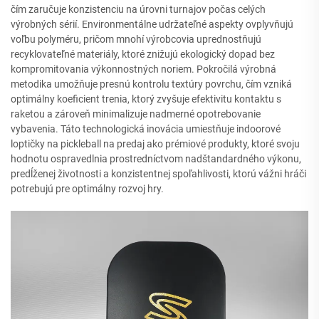
čím zaručuje konzistenciu na úrovni turnajov počas celých
výrobných sérií. Environmentálne udržateľné aspekty ovplyvňujú
voľbu polyméru, pričom mnohí výrobcovia uprednostňujú
recyklovateľné materiály, ktoré znižujú ekologický dopad bez
kompromitovania výkonnostných noriem. Pokročilá výrobná
metodika umožňuje presnú kontrolu textúry povrchu, čím vzniká
optimálny koeficient trenia, ktorý zvyšuje efektivitu kontaktu s
raketou a zároveň minimalizuje nadmerné opotrebovanie
vybavenia. Táto technologická inovácia umiestňuje indoorové
loptičky na pickleball na predaj ako prémiové produkty, ktoré svoju
hodnotu ospravedlnia prostredníctvom nadštandardného výkonu,
predĺženej životnosti a konzistentnej spoľahlivosti, ktorú vážni hráči
potrebujú pre optimálny rozvoj hry.