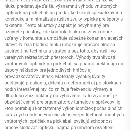
hluku predstavuje ďalšiu významnú výhodu vnútorných
loptičiek na pickleball na predaj, keďže ich špecializovaná
konštrukcia minimalizuje rušivé zvuky typické pre športy s
raketami. Tento akustický aspekt je nevyhnutný pre
uzavreté priestory, kde kontrola hluku udržiava dobré
vzťahy v komunite a umožňuje súbežné konanie viacerých
aktivít. Nižšia hladina hluku umožňuje hráčom plne sa
sústrediť na techniku a stratégiu bez toho, aby rušili vo
verejných rekreačných priestoroch. Výhody trvanlivosti
vnútorných loptičiek na pickleball sa priamo prekladajú na
úspory nákladov pre jednotlivých hráčov aj
prevádzkovateľov ihrísk. Materiály vysokej kvality
odolávajú praskaniu, deleniu a deformácii aj po stovkách
hodín intenzívnej hry, čo znižuje frekvenciu výmeny a
dlhodobo zníži náklady na vybavenie. Táto životnosť je
obzvlášť cenná pre organizátorov turnajov a správcov lig,
ktorí potrebujú konzistentný výkon loptičiek počas dlhších
súťažných období. Funkcie zlepšenej viditeľnosti mnohých
vnútorných loptičiek na pickleball zvyšujú schopnosť
hráčov sledovať loptičku, najmä pri umelom osvetlení