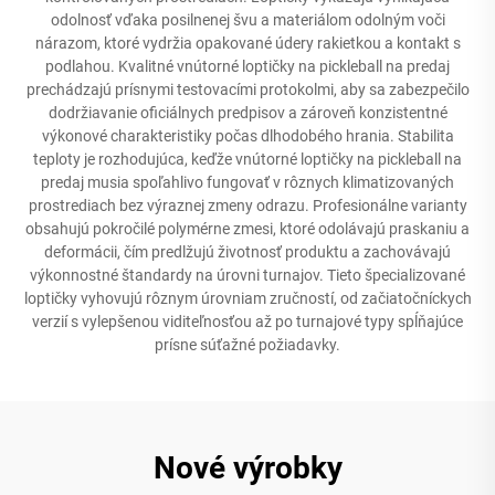
odolnosť vďaka posilnenej švu a materiálom odolným voči
nárazom, ktoré vydržia opakované údery rakietkou a kontakt s
podlahou. Kvalitné vnútorné loptičky na pickleball na predaj
prechádzajú prísnymi testovacími protokolmi, aby sa zabezpečilo
dodržiavanie oficiálnych predpisov a zároveň konzistentné
výkonové charakteristiky počas dlhodobého hrania. Stabilita
teploty je rozhodujúca, keďže vnútorné loptičky na pickleball na
predaj musia spoľahlivo fungovať v rôznych klimatizovaných
prostrediach bez výraznej zmeny odrazu. Profesionálne varianty
obsahujú pokročilé polymérne zmesi, ktoré odolávajú praskaniu a
deformácii, čím predlžujú životnosť produktu a zachovávajú
výkonnostné štandardy na úrovni turnajov. Tieto špecializované
loptičky vyhovujú rôznym úrovniam zručností, od začiatočníckych
verzií s vylepšenou viditeľnosťou až po turnajové typy spĺňajúce
prísne súťažné požiadavky.
Nové výrobky