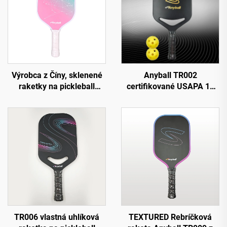
Výrobca z Číny, sklenené
Anyball TR002
raketky na pickleball
certifikované USAPA 16
značky Anyball, k
mm hrubá plno-uhlíková
dispozícii OEM
raketka na padel raketka
na pickleball vysokej
trvanlivosti nástroj na
tréning a zábavu
TR006 vlastná uhlíková
TEXTURED Rebríčková