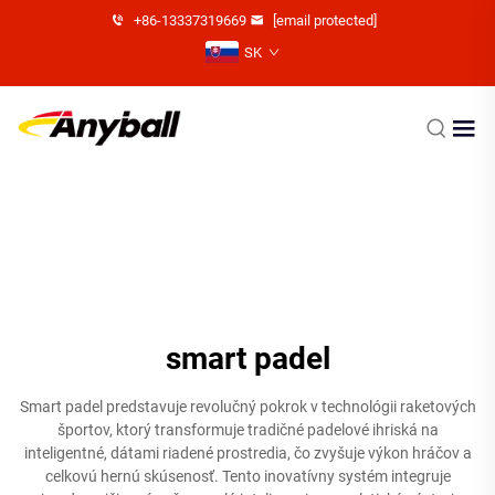
+86-13337319669
[email protected]
SK
smart padel
Smart padel predstavuje revolučný pokrok v technológii raketových
športov, ktorý transformuje tradičné padelové ihriská na
inteligentné, dátami riadené prostredia, čo zvyšuje výkon hráčov a
celkovú hernú skúsenosť. Tento inovatívny systém integruje