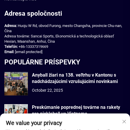
Adresa spoločnosti
Adresa:
Huoju W Rd, obvod Furong, mesto Changsha, provincie Chu-nan,
Čína
Adresa továrne: Sancai Sports, Ekonomická a technologická oblasť
Hexian, Maanshan, Anhui, Čína
Telefón:
+86-13337319669
Email:
[email protected]
POPULÁRNE PRÍSPEVKY
Anyball žiari na 138. veľtrhu v Kantonu s
nadchádzajúcimi vzrušujúcimi novinkami
October 22, 2025
Preskúmanie poprednej továrne na rakety
pre pickleball vo Vietname
We value your privacy
September 22, 2025