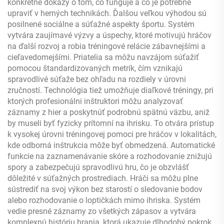
konkrétne dôkazy o tom, čo funguje a čo je potrebné
upraviť v herných technikách. Ďalšou veľkou výhodou sú
posilnené sociálne a súťažné aspekty športu. Systém
vytvára zaujímavé výzvy a úspechy, ktoré motivujú hráčov
na ďalší rozvoj a robia tréningové relácie zábavnejšími a
cieľavedomejšími. Priatelia sa môžu navzájom súťažiť
pomocou štandardizovaných metrík, čím vznikajú
spravodlivé súťaže bez ohľadu na rozdiely v úrovni
zručností. Technológia tiež umožňuje diaľkové tréningy, pri
ktorých profesionálni inštruktori môžu analyzovať
záznamy z hier a poskytnúť podrobnú spätnú väzbu, aniž
by museli byť fyzicky prítomní na ihrisku. To otvára prístup
k vysokej úrovni tréningovej pomoci pre hráčov v lokalitách,
kde odborná inštrukcia môže byť obmedzená. Automatické
funkcie na zaznamenávanie skóre a rozhodovanie znižujú
spory a zabezpečujú spravodlivú hru, čo je obzvlášť
dôležité v súťažných prostrediach. Hráči sa môžu plne
sústrediť na svoj výkon bez starostí o sledovanie bodov
alebo rozhodovanie o loptičkách mimo ihriska. Systém
vedie presné záznamy zo všetkých zápasov a vytvára
komplexnú históriu hrania, ktorá ukazuje dlhodobý pokrok