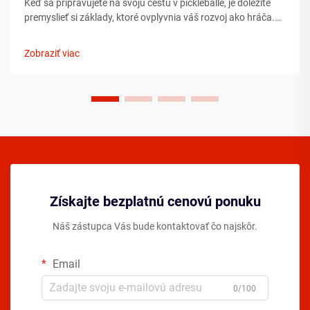
Keď sa pripravujete na svoju cestu v pickleballe, je dôležité
premyslieť si základy, ktoré ovplyvnia váš rozvoj ako hráča.
Porozumenie podstatným prvkom ešte pred tým, ako
vkročíte na ihrisko, môže výrazne urýchliť váš pokrok ...
Zobraziť viac
Získajte bezplatnú cenovú ponuku
Náš zástupca Vás bude kontaktovať čo najskôr.
Email
0/100