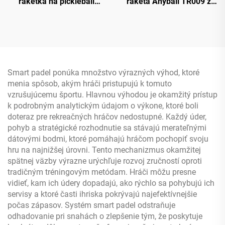
raketka na pickleball
raketa Anyball TR009 z
strednej hmotnosti
uhlíkovej vlákny s
vyvážená pre mierne
okrajovou ochranou 16
pokročilých hráčov 16 mm
mm
sila a kontrola vhodná na
tréning vonku
Smart padel ponúka množstvo výrazných výhod, ktoré
menia spôsob, akým hráči pristupujú k tomuto
vzrušujúcemu športu. Hlavnou výhodou je okamžitý prístup
k podrobným analytickým údajom o výkone, ktoré boli
doteraz pre rekreačných hráčov nedostupné. Každý úder,
pohyb a stratégické rozhodnutie sa stávajú merateľnými
dátovými bodmi, ktoré pomáhajú hráčom pochopiť svoju
hru na najnižšej úrovni. Tento mechanizmus okamžitej
spätnej väzby výrazne urýchľuje rozvoj zručností oproti
tradičným tréningovým metódam. Hráči môžu presne
vidieť, kam ich údery dopadajú, ako rýchlo sa pohybujú ich
servisy a ktoré časti ihriska pokrývajú najefektívnejšie
počas zápasov. Systém smart padel odstraňuje
odhadovanie pri snahách o zlepšenie tým, že poskytuje