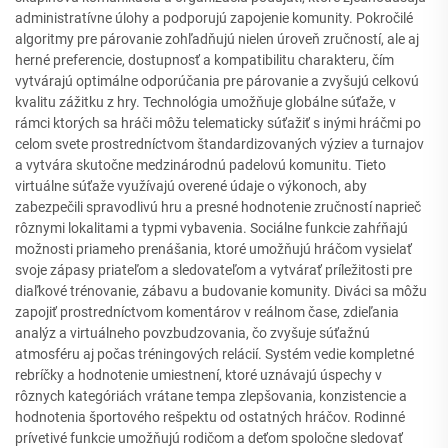
administratívne úlohy a podporujú zapojenie komunity. Pokročilé
algoritmy pre párovanie zohľadňujú nielen úroveň zručností, ale aj
herné preferencie, dostupnosť a kompatibilitu charakteru, čím
vytvárajú optimálne odporúčania pre párovanie a zvyšujú celkovú
kvalitu zážitku z hry. Technológia umožňuje globálne súťaže, v
rámci ktorých sa hráči môžu telematicky súťažiť s inými hráčmi po
celom svete prostredníctvom štandardizovaných výziev a turnajov
a vytvára skutočne medzinárodnú padelovú komunitu. Tieto
virtuálne súťaže využívajú overené údaje o výkonoch, aby
zabezpečili spravodlivú hru a presné hodnotenie zručností naprieč
rôznymi lokalitami a typmi vybavenia. Sociálne funkcie zahŕňajú
možnosti priameho prenášania, ktoré umožňujú hráčom vysielať
svoje zápasy priateľom a sledovateľom a vytvárať príležitosti pre
diaľkové trénovanie, zábavu a budovanie komunity. Diváci sa môžu
zapojiť prostredníctvom komentárov v reálnom čase, zdieľania
analýz a virtuálneho povzbudzovania, čo zvyšuje súťažnú
atmosféru aj počas tréningových relácií. Systém vedie kompletné
rebríčky a hodnotenie umiestnení, ktoré uznávajú úspechy v
rôznych kategóriách vrátane tempa zlepšovania, konzistencie a
hodnotenia športového rešpektu od ostatných hráčov. Rodinné
prívetivé funkcie umožňujú rodičom a deťom spoločne sledovať