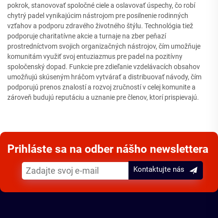
pokrok, stanovovať spoločné ciele a oslavovať úspechy, čo robí
chytrý padel vynikajúcim nástrojom pre posilnenie rodinných
vzťahov a podporu zdravého životného štýlu. Technológia tiež
podporuje charitatívne akcie a turnaje na zber peňazí
prostredníctvom svojich organizačných nástrojov, čím umožňuje
komunitám využiť svoj entuziazmus pre padel na pozitívny
spoločenský dopad. Funkcie pre zdieľanie vzdelávacích obsahov
umožňujú skúseným hráčom vytvárať a distribuovať návody, čím
podporujú prenos znalostí a rozvoj zručností v celej komunite a
zároveň budujú reputáciu a uznanie pre členov, ktorí prispievajú.
Prihláste sa na odber nášho newslettera
Kontaktujte nás