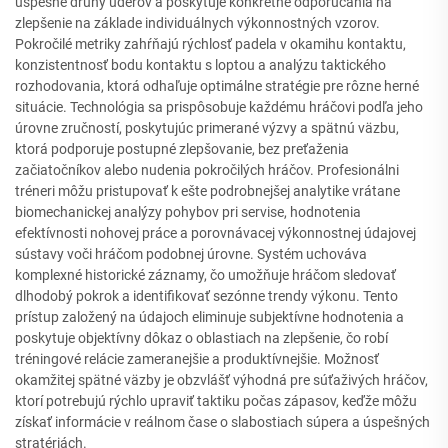
úspešné druhy úderov a poskytuje konkrétne odporúčania na
zlepšenie na základe individuálnych výkonnostných vzorov.
Pokročilé metriky zahŕňajú rýchlosť padela v okamihu kontaktu,
konzistentnosť bodu kontaktu s loptou a analýzu taktického
rozhodovania, ktorá odhaľuje optimálne stratégie pre rôzne herné
situácie. Technológia sa prispôsobuje každému hráčovi podľa jeho
úrovne zručností, poskytujúc primerané výzvy a spätnú väzbu,
ktorá podporuje postupné zlepšovanie, bez preťaženia
začiatočníkov alebo nudenia pokročilých hráčov. Profesionálni
tréneri môžu pristupovať k ešte podrobnejšej analytike vrátane
biomechanickej analýzy pohybov pri servise, hodnotenia
efektívnosti nohovej práce a porovnávacej výkonnostnej údajovej
sústavy voči hráčom podobnej úrovne. Systém uchováva
komplexné historické záznamy, čo umožňuje hráčom sledovať
dlhodobý pokrok a identifikovať sezónne trendy výkonu. Tento
prístup založený na údajoch eliminuje subjektívne hodnotenia a
poskytuje objektívny dôkaz o oblastiach na zlepšenie, čo robí
tréningové relácie zameranejšie a produktívnejšie. Možnosť
okamžitej spätné väzby je obzvlášť výhodná pre súťaživých hráčov,
ktorí potrebujú rýchlo upraviť taktiku počas zápasov, keďže môžu
získať informácie v reálnom čase o slabostiach súpera a úspešných
stratériách.