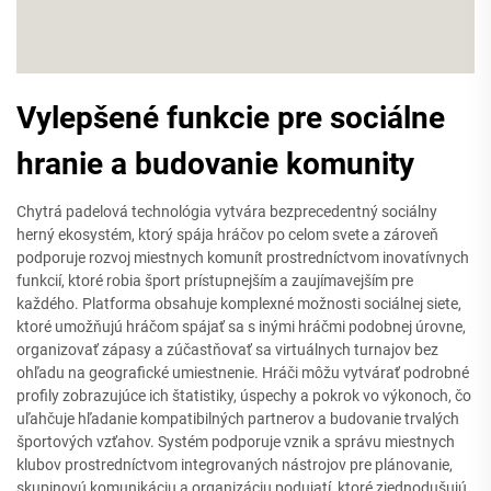
Vylepšené funkcie pre sociálne
hranie a budovanie komunity
Chytrá padelová technológia vytvára bezprecedentný sociálny
herný ekosystém, ktorý spája hráčov po celom svete a zároveň
podporuje rozvoj miestnych komunít prostredníctvom inovatívnych
funkcií, ktoré robia šport prístupnejším a zaujímavejším pre
každého. Platforma obsahuje komplexné možnosti sociálnej siete,
ktoré umožňujú hráčom spájať sa s inými hráčmi podobnej úrovne,
organizovať zápasy a zúčastňovať sa virtuálnych turnajov bez
ohľadu na geografické umiestnenie. Hráči môžu vytvárať podrobné
profily zobrazujúce ich štatistiky, úspechy a pokrok vo výkonoch, čo
uľahčuje hľadanie kompatibilných partnerov a budovanie trvalých
športových vzťahov. Systém podporuje vznik a správu miestnych
klubov prostredníctvom integrovaných nástrojov pre plánovanie,
skupinovú komunikáciu a organizáciu podujatí, ktoré zjednodušujú