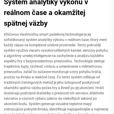
Systém analytiky výkonu v
reálnom čase a okamžitej
spätnej väzby
Kľúčovou vlastnosťou smart padelovej technológie je jej
sofistikovaný systém analytiky výkonu v reálnom čase, ktorý mení
každý zápas na komplexné učebné prostredie. Tento pokročilý
systém využíva viacero vysokorozlíšených kamier, senzory pohybu
a algoritmy umelej inteligencie na zachytenie a analýzu každého
aspektu hry s bezprecedentnou presnosťou. Technológia sleduje
trajektóriu lopty, rýchlosť, rotáciu a umiestnenie s milimetrovou
presnosťou, zatiaľ čo súčasne monitoruje vzory pohybu hráča,
pozíciu na ihrisku a reakčné časy. Čo tento systém odlišuje od
tradičných tréningových metód je jeho schopnosť poskytovať
okamžitú spätnú väzbu počas hry a ihneď po jej ukončení. Hráči
dostávajú podrobné štatistiky o presnosti ich servisov, efektivite
návratov a vzoroch výberu úderov do niekoľkých sekúnd po
ukončení bodu. Systém generuje vizuálne teplotné mapy
zobrazujúce pokrytie ihriska, identifikuje najúspešnejšie a najmenej