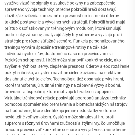
využíva vizuálne signály a zvukové pokyny na zabezpečenie
správneho vývoja techniky. Stredne pokročilí hráči dostávajú
zložitejšie cvičenia zamerané na presnosť umiestnenia úderov,
taktické postavenie a vývoj herných stratégií. Pokročilí hráči majú
prístup k sofistikovaným tréningovým modulom, ktoré simulujú
podmienky zápasov, analyzujú štýly hry súperov a vyvíjajú proti-
stratégie pre rôzne súťažné scenáre. Funkcia personalizovaného
tréningu vytvára špeciálne tréningové rutiny na základe
individuálnych cieľov, dostupného času na precvičovanie a
fyzických schopností. Hráči môžu stanoviť konkrétne ciele, ako
zvýšenie rýchlosti servy, zlepšenie presnosti úderov alebo rozšírenie
pokrytia ihriska, a systém navrhne cielené cvičenia na efektívne
dosiahnutie týchto cieľov. Technológia tiež obsahuje prvky hraní,
ktoré transformujú rutinné tréningy na zábavné výzvy s bodmi,
úrovňami a úspechmi, ktoré motivujú k trvalému zapojeniu.
Virtuálne tréningové relácie poskytujú podrobnú analýzu techniky
pomocou spomaleného prehrávania a biomechanických nástrojov
na hodnotenie, ktoré identifikujú jemné nedostatky vo forme
neviditeľné voľným okom. Systém môže simulovať hru proti
súperom s rôznymi úrovňami zručností a štýlmi hry, čo umožňuje
hráčom precvičovať konkrétne scenáre a vyvíjať všestranné herné