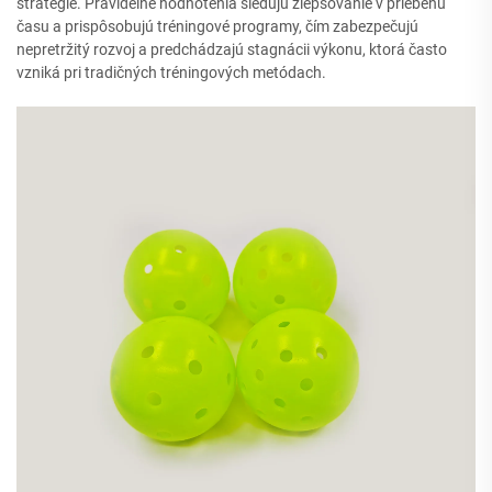
stratégie. Pravidelné hodnotenia sledujú zlepšovanie v priebehu
času a prispôsobujú tréningové programy, čím zabezpečujú
nepretržitý rozvoj a predchádzajú stagnácii výkonu, ktorá často
vzniká pri tradičných tréningových metódach.