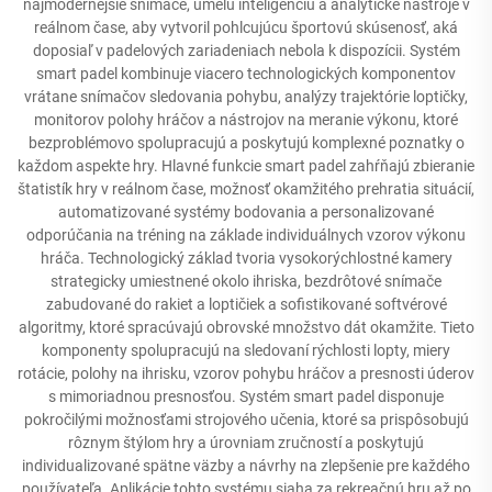
najmodernejšie snímače, umelú inteligenciu a analytické nástroje v
reálnom čase, aby vytvoril pohlcujúcu športovú skúsenosť, aká
doposiaľ v padelových zariadeniach nebola k dispozícii. Systém
smart padel kombinuje viacero technologických komponentov
vrátane snímačov sledovania pohybu, analýzy trajektórie loptičky,
monitorov polohy hráčov a nástrojov na meranie výkonu, ktoré
bezproblémovo spolupracujú a poskytujú komplexné poznatky o
každom aspekte hry. Hlavné funkcie smart padel zahŕňajú zbieranie
štatistík hry v reálnom čase, možnosť okamžitého prehratia situácií,
automatizované systémy bodovania a personalizované
odporúčania na tréning na základe individuálnych vzorov výkonu
hráča. Technologický základ tvoria vysokorýchlostné kamery
strategicky umiestnené okolo ihriska, bezdrôtové snímače
zabudované do rakiet a loptičiek a sofistikované softvérové
algoritmy, ktoré spracúvajú obrovské množstvo dát okamžite. Tieto
komponenty spolupracujú na sledovaní rýchlosti lopty, miery
rotácie, polohy na ihrisku, vzorov pohybu hráčov a presnosti úderov
s mimoriadnou presnosťou. Systém smart padel disponuje
pokročilými možnosťami strojového učenia, ktoré sa prispôsobujú
rôznym štýlom hry a úrovniam zručností a poskytujú
individualizované spätne väzby a návrhy na zlepšenie pre každého
používateľa. Aplikácie tohto systému siaha za rekreačnú hru až po