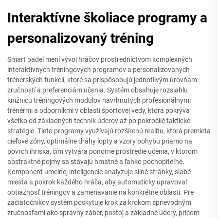
Interaktívne školiace programy a
personalizovaný tréning
Smart padel mení vývoj hráčov prostredníctvom komplexných
interaktívnych tréningových programov a personalizovaných
trénerských funkcií, ktoré sa prispôsobujú jednotlivým úrovňam
zručností a preferenciám učenia. Systém obsahuje rozsiahlu
knižnicu tréningových modulov navrhnutých profesionálnymi
trénérmi a odborníkmi v oblasti športovej vedy, ktorá pokrýva
všetko od základných techník úderov až po pokročilé taktické
stratégie. Tieto programy využívajú rozšírenú realitu, ktorá premieta
cieľové zóny, optimálne dráhy lopty a vzory pohybu priamo na
povrch ihriska, čím vytvára ponorne prostredie učenia, v ktorom
abstraktné pojmy sa stávajú hmatné a ľahko pochopiteľné.
Komponent umelnej inteligencie analyzuje silné stránky, slabé
miesta a pokrok každého hráča, aby automaticky upravoval
obtiažnosť tréningov a zameriavanie na konkrétne oblasti. Pre
začiatočníkov systém poskytuje krok za krokom sprievodným
zručnosťami ako správny záber, postoj a základné údery, pričom