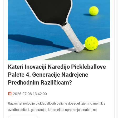
Kateri Inovaciji Naredijo Pickleballove
Palete 4. Generacije Nadrejene
Predhodnim Različicam?
2026-07-08 13:42:00
Razvoj tehnologije pickleballovih palic je dosegel izjemno mejnik z
uvedbo palic 4. generacije, ki temeljito spreminjajo način, na
katerega igralci doživljajo to igro. Te palice četrte generacije