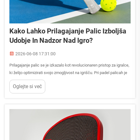
Kako Lahko Prilagajanje Palic Izboljša
Udobje In Nadzor Nad Igro?
2026-06-08 17:31:00
Prilagajanje palic se je izkazalo kot revolucionaren pristop za igralce,
ki želijo optimizirati svojo zmogljivost na igrišču. Pri padel palicah je
možnost prilagajanja opreme posameznim igralnim slogom in
Oglejte si več
fizičnim lastnostim...