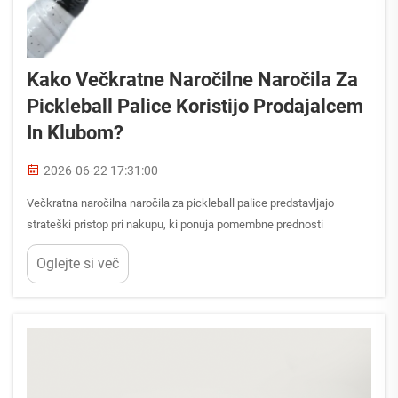
Kako Večkratne Naročilne Naročila Za
Pickleball Palice Koristijo Prodajalcem
In Klubom?
2026-06-22 17:31:00
Večkratna naročilna naročila za pickleball palice predstavljajo
strateški pristop pri nakupu, ki ponuja pomembne prednosti
prodajalcem in klubom, ki želijo optimizirati upravljanje zalog in
Oglejte si več
dobičkonosnost. Ko se industrija pickleballa nadaljuje v svoji
eksplodirajoči rasti, se tudi...