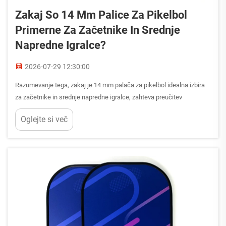
Zakaj So 14 Mm Palice Za Pikelbol
Primerne Za Začetnike In Srednje
Napredne Igralce?
2026-07-29 12:30:00
Razumevanje tega, zakaj je 14 mm palača za pikelbol idealna izbira
za začetnike in srednje napredne igralce, zahteva preučitev
posebnega ravnotežja med močjo, nadzorom in odpuščanjem, ki ga
Oglejte si več
ta določena debelina omogoča. Za razliko od tanjših palic, ki ...