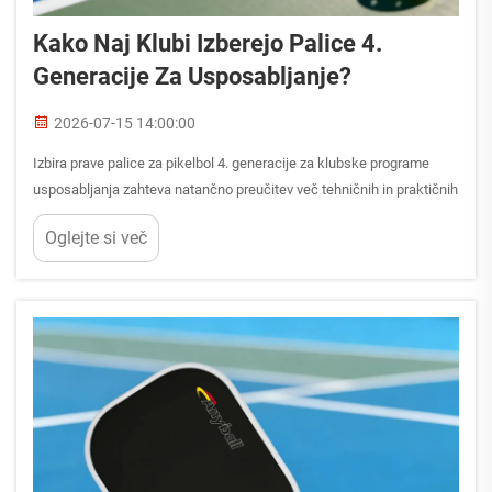
Kako Naj Klubi Izberejo Palice 4.
Generacije Za Usposabljanje?
2026-07-15 14:00:00
Izbira prave palice za pikelbol 4. generacije za klubske programe
usposabljanja zahteva natančno preučitev več tehničnih in praktičnih
dejavnikov, ki neposredno vplivajo na razvoj igralcev in učinkovitost
Oglejte si več
programa. Klubski menedžerji in trenerji se soočajo z ...