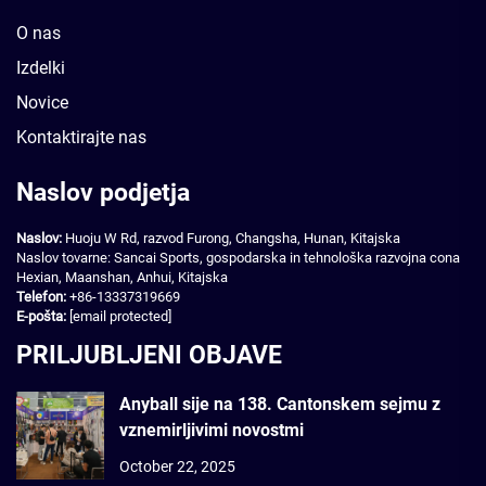
O nas
Izdelki
Novice
Kontaktirajte nas
Naslov podjetja
Naslov:
Huoju W Rd, razvod Furong, Changsha, Hunan, Kitajska
Naslov tovarne: Sancai Sports, gospodarska in tehnološka razvojna cona
Hexian, Maanshan, Anhui, Kitajska
Telefon:
+86-13337319669
E-pošta:
[email protected]
PRILJUBLJENI OBJAVE
Anyball sije na 138. Cantonskem sejmu z
vznemirljivimi novostmi
October 22, 2025