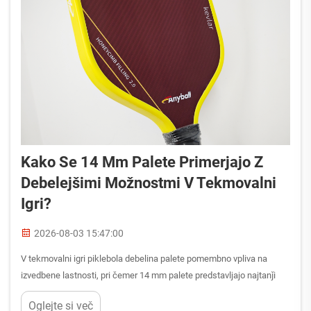
Kako Se 14 Mm Palete Primerjajo Z
Debelejšimi Možnostmi V Tekmovalni
Igri?
2026-08-03 15:47:00
V tekmovalni igri piklebola debelina palete pomembno vpliva na
izvedbene lastnosti, pri čemer 14 mm palete predstavljajo najtanǰi
konec lestvice debeline. Razumevanje tega, kako se 14 mm
Oglejte si več
pikelbolska palača obnese v primerjavi z debelejšimi alternativami...