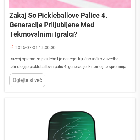
Zakaj So Pickleballove Palice 4.
Generacije Priljubljene Med
Tekmovalnimi Igralci?
2026-07-01 13:00:00
Razvoj opreme za pickleball je dosegel ključno točko z uvedbo
tehnologije pickleballovih palic 4. generacije, ki temeljito spreminja
način, na katerega tekmovalni igralci pristopajo k tej igri. Te napredne
Oglejte si več
palice predstavljajo vrhunec let...