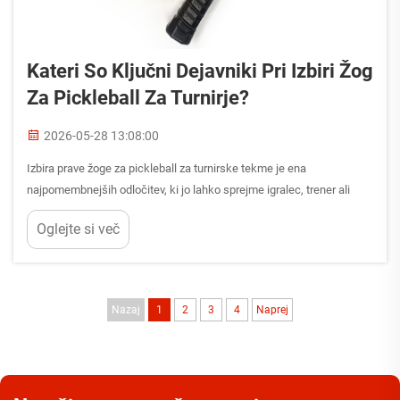
Kateri So Ključni Dejavniki Pri Izbiri Žog
Za Pickleball Za Turnirje?
2026-05-28 13:08:00
Izbira prave žoge za pickleball za turnirske tekme je ena
najpomembnejših odločitev, ki jo lahko sprejme igralec, trener ali
organizator dogodka. V nasprotju z rekreacijsko igro, kjer je primerna
Oglejte si več
katera koli žoga, za turnirske pogoje potrebujejo žogo za pickleball, ki
izpolnjuje...
Nazaj
1
2
3
4
Naprej