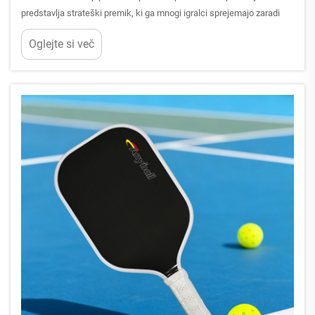
predstavlja strateški premik, ki ga mnogi igralci sprejemajo zaradi
ugodnih ekonomskih in kakovostnih razlogov. Ko šport nadaljuje
Oglejte si več
svojo eksplodirajočo rast, pametni potrošniki...