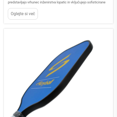
predstavljajo vrhunec inženirstva lopatic in vključujejo sofisticirane
oblikovne značilnosti, ki neposredno vplivajo na igralčevo zmogljivost
Oglejte si več
na igrišču. Razumevanje teh ključnih oblikovnih elementov je
bistveno za igralce ...