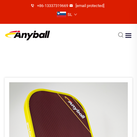
+86-13337319669
[email protected]
SL