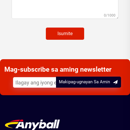
0/1000
Isumite
Mag-subscribe sa aming newsletter
Makipag-ugnayan Sa Amin