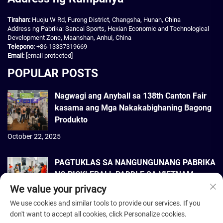
Tirahan:
Huoju W Rd, Furong District, Changsha, Hunan, China
Address ng Pabrika: Sancai Sports, Hexian Economic and Technological
Development Zone, Maanshan, Anhui, China
Telepono:
+86-13337319669
Email:
[email protected]
POPULAR POSTS
Nagwagi ang Anyball sa 138th Canton Fair
kasama ang Mga Nakakabighaning Bagong
Produkto
October 22, 2025
PAGTUKLAS SA NANGUNGUNANG PABRIKA
NG PICKLEBALL PADDLE SA VIETNAM
We value your privacy
September 22, 2025
We use cookies and similar tools to provide our services. If you
don't want to accept all cookies, click Personalize cookies.
Copyright © 2026 Dmantis Sports Goods Co., Ltd. Beijing. Nakareserba