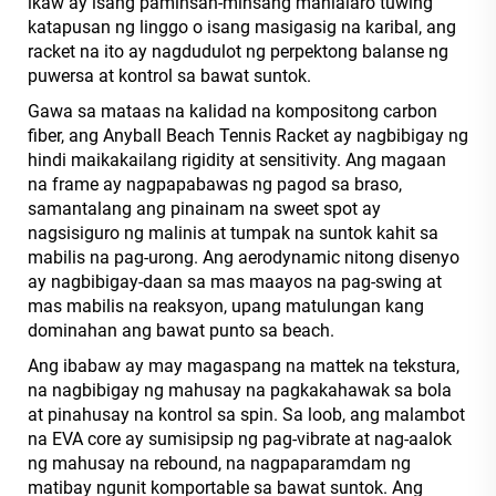
ikaw ay isang paminsan-minsang manlalaro tuwing
katapusan ng linggo o isang masigasig na karibal, ang
racket na ito ay nagdudulot ng perpektong balanse ng
puwersa at kontrol sa bawat suntok.
Gawa sa mataas na kalidad na kompositong carbon
fiber, ang Anyball Beach Tennis Racket ay nagbibigay ng
hindi maikakailang rigidity at sensitivity. Ang magaan
na frame ay nagpapabawas ng pagod sa braso,
samantalang ang pinainam na sweet spot ay
nagsisiguro ng malinis at tumpak na suntok kahit sa
mabilis na pag-urong. Ang aerodynamic nitong disenyo
ay nagbibigay-daan sa mas maayos na pag-swing at
mas mabilis na reaksyon, upang matulungan kang
dominahan ang bawat punto sa beach.
Ang ibabaw ay may magaspang na mattek na tekstura,
na nagbibigay ng mahusay na pagkakahawak sa bola
at pinahusay na kontrol sa spin. Sa loob, ang malambot
na EVA core ay sumisipsip ng pag-vibrate at nag-aalok
ng mahusay na rebound, na nagpaparamdam ng
matibay ngunit komportable sa bawat suntok. Ang