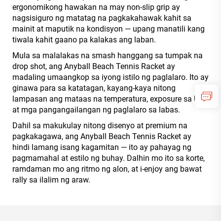
ergonomikong hawakan na may non-slip grip ay
nagsisiguro ng matatag na pagkakahawak kahit sa
mainit at maputik na kondisyon — upang manatili kang
tiwala kahit gaano pa kalakas ang laban.
Mula sa malalakas na smash hanggang sa tumpak na
drop shot, ang Anyball Beach Tennis Racket ay
madaling umaangkop sa iyong istilo ng paglalaro. Ito ay
ginawa para sa katatagan, kayang-kaya nitong
lampasan ang mataas na temperatura, exposure sa UV,
at mga pangangailangan ng paglalaro sa labas.
Dahil sa makukulay nitong disenyo at premium na
pagkakagawa, ang Anyball Beach Tennis Racket ay
hindi lamang isang kagamitan — ito ay pahayag ng
pagmamahal at estilo ng buhay. Dalhin mo ito sa korte,
ramdaman mo ang ritmo ng alon, at i-enjoy ang bawat
rally sa ilalim ng araw.