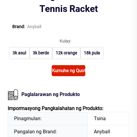
Tennis Racket
Brand:
Anyball
Kulay:
3k asul
3k berde
12k orange
18k pula
Kumuha ng Quote
Paglalarawan ng Produkto
Impormasyong Pangkalahatan ng Produkto:
Pinagmulan:
Tsina
Pangalan ng Brand:
Anyball