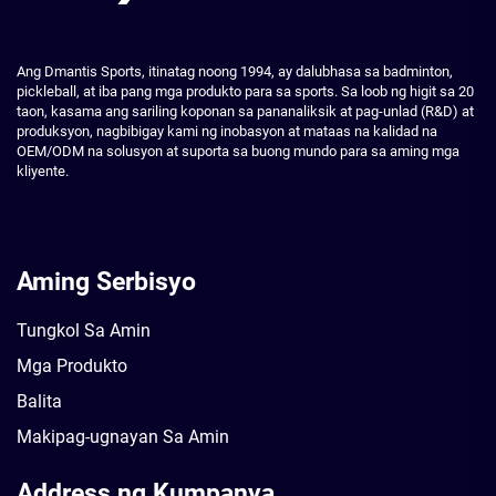
Ang Dmantis Sports, itinatag noong 1994, ay dalubhasa sa badminton,
pickleball, at iba pang mga produkto para sa sports. Sa loob ng higit sa 20
taon, kasama ang sariling koponan sa pananaliksik at pag-unlad (R&D) at
produksyon, nagbibigay kami ng inobasyon at mataas na kalidad na
OEM/ODM na solusyon at suporta sa buong mundo para sa aming mga
kliyente.
Aming Serbisyo
Tungkol Sa Amin
Mga Produkto
Balita
Makipag-ugnayan Sa Amin
Address ng Kumpanya