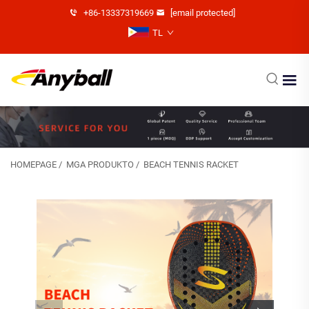
+86-13337319669
[email protected]
TL
HOMEPAGE
/
MGA PRODUKTO
/
BEACH TENNIS RACKET