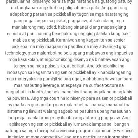
partikular na idinisenyo para sa mga matanda na gustong patuloy
na tangkapan ang sikat na paligsahan sa palo. Ang ganitong
adaptibong paraan sa pickleball ay tugon sa mga natatanging
pangangailangan sa pisikal, paggalaw, at kalsada ng mga
manlalarong may edad, habang pinanatid ang mapasiglang
espiritu at panlipunang benepaktong nagiging dahilan kung bakit
mabisa ang pickleball. Karaniwan ang kagamitan sa senior
pickleball na may magaan na paddles na may advanced grip
technology, mas malambot na bola upang mabawas ang impact sa
mga kasukolan, at ergonomikong disenyo na binabawasan ang
tensyon sa mga pulso, siko, at balikat. Ang teknolohikal na
inobasyon sa kagamitan ng senior pickleball ay kinabibilangan ng
mga materyales na pumigil sa pag-ugat, mahabang hawakan para
mas mabuting leverage, at espesyal na surface texture na
nagpabuti sa kontrol ng bola nang hindi nangangailangan ng labis
na puwersa. Ang mga court na idinisenyo para sa senior pickleball
ay madalas gumamit ng mas malambot na ibabaw, mapabuti na
sistema ng ilaw, at walang sagbab na pasukan upang maasuhan
ang mga manlalarong may iba-iba ang antas ng paggalaw. Ang
aplikasyon ng senior pickleball ay lumawak lampas sa libangan
patungo sa mga therapeutic exercise program, community wellness
initiative, at mga competitive league na partikular na inorganisar