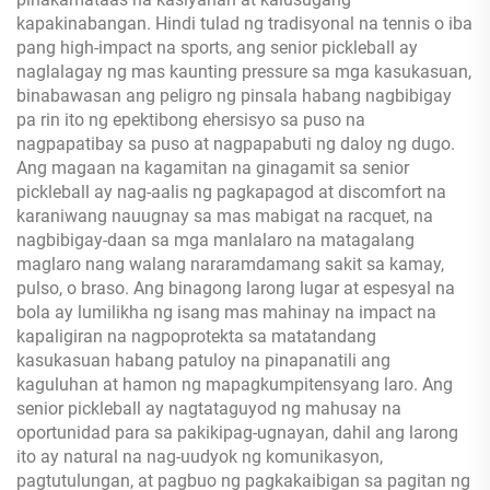
kapakinabangan. Hindi tulad ng tradisyonal na tennis o iba
pang high-impact na sports, ang senior pickleball ay
naglalagay ng mas kaunting pressure sa mga kasukasuan,
binabawasan ang peligro ng pinsala habang nagbibigay
pa rin ito ng epektibong ehersisyo sa puso na
nagpapatibay sa puso at nagpapabuti ng daloy ng dugo.
Ang magaan na kagamitan na ginagamit sa senior
pickleball ay nag-aalis ng pagkapagod at discomfort na
karaniwang nauugnay sa mas mabigat na racquet, na
nagbibigay-daan sa mga manlalaro na matagalang
maglaro nang walang nararamdamang sakit sa kamay,
pulso, o braso. Ang binagong larong lugar at espesyal na
bola ay lumilikha ng isang mas mahinay na impact na
kapaligiran na nagpoprotekta sa matatandang
kasukasuan habang patuloy na pinapanatili ang
kaguluhan at hamon ng mapagkumpitensyang laro. Ang
senior pickleball ay nagtataguyod ng mahusay na
oportunidad para sa pakikipag-ugnayan, dahil ang larong
ito ay natural na nag-uudyok ng komunikasyon,
pagtutulungan, at pagbuo ng pagkakaibigan sa pagitan ng