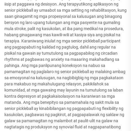
iisip at paggawa ng desisyon. Ang terapyutikong aplikasyon ng
senior pickleball ay umaabot sa mga setting ng rehabilitasyon, kung
saan ginagamit ng mga propesyonal sa kalusugan ang binagong
bersyon ng laro upang tulungan ang mga pasyente na gumaling
mula stroke, palit ng kasukolan, at iba pang medikal na prosedura,
habang ginagawang mas kawili-wili at kasiya-siya ang pisikal na
terapiya. Karaniwang iniulat ng mga senior pickleball participant
ang pagpapabuti ng kalidad ng pagtulog, dahil ang regular na
pisikal na gawain ay tumutulong sa pagpapabilog ng circadian
rhythms at pagbawas ng anxiety na maaaring makahadlang sa
pahinga. Ang mga panlipunang koneksyon na nabuo sa
pamamagitan ng paglalaro ng senior pickleball ay malaking ambag
sa emosyonal na kalusugan, na nagbibigbig ng mga pagkakataon
para makabuo ng makahulugang relasyon, pakikilahok sa
komunidad, at mga gawaing may layunin na tumutulong sa laban
kontra depresyon at pagkakaisolasyon na karaniwan sa mga
matanda. Ang mga benepityo sa pamamahala ng sakit mula sa
senior pickleball ay kinabibilangan ng pagpapabuti ng flexibility ng
kasukolan, pagbawas ng pagkirot, at pagpapalawak ng saklaw ng
galaw sa pamamagitan ng malambot at paulit-ulit na galaw na
nagtatagis ng produksyon ng synovial fluid at nagpapanatibong