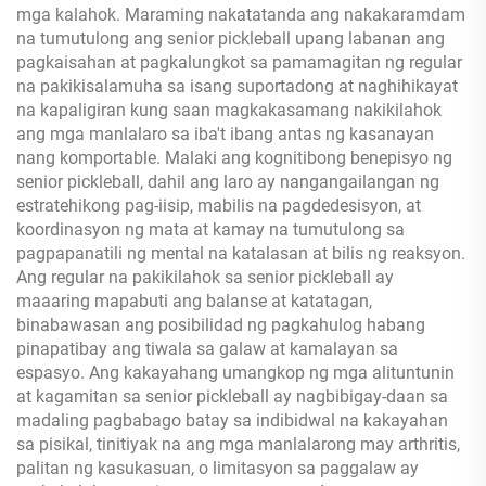
mga kalahok. Maraming nakatatanda ang nakakaramdam
na tumutulong ang senior pickleball upang labanan ang
pagkaisahan at pagkalungkot sa pamamagitan ng regular
na pakikisalamuha sa isang suportadong at naghihikayat
na kapaligiran kung saan magkakasamang nakikilahok
ang mga manlalaro sa iba't ibang antas ng kasanayan
nang komportable. Malaki ang kognitibong benepisyo ng
senior pickleball, dahil ang laro ay nangangailangan ng
estratehikong pag-iisip, mabilis na pagdedesisyon, at
koordinasyon ng mata at kamay na tumutulong sa
pagpapanatili ng mental na katalasan at bilis ng reaksyon.
Ang regular na pakikilahok sa senior pickleball ay
maaaring mapabuti ang balanse at katatagan,
binabawasan ang posibilidad ng pagkahulog habang
pinapatibay ang tiwala sa galaw at kamalayan sa
espasyo. Ang kakayahang umangkop ng mga alituntunin
at kagamitan sa senior pickleball ay nagbibigay-daan sa
madaling pagbabago batay sa indibidwal na kakayahan
sa pisikal, tinitiyak na ang mga manlalarong may arthritis,
palitan ng kasukasuan, o limitasyon sa paggalaw ay