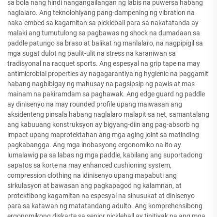
sa bola nang hindi nangangailangan ng labis na puwersa habang
naglalaro. Ang teknolohiyang pang-dampening ng vibration na
naka-embed sa kagamitan sa pickleball para sa nakatatanda ay
malaki ang tumutulong sa pagbawas ng shock na dumadaan sa
paddle patungo sa braso at balikat ng manlalaro, na nagpipigil sa
mga sugat dulot ng paulit-ulit na stress na karaniwan sa
tradisyonal na racquet sports. Ang espesyal na grip tape na may
antimicrobial properties ay nagagarantiya ng hygienic na paggamit
habang nagbibigay ng mahusay na pagsipsip ng pawis at mas
mainam na pakiramdam sa paghawak. Ang edge guard ng paddle
ay dinisenyo na may rounded profile upang maiwasan ang
aksidenteng pinsala habang naglalaro malapit sa net, samantalang
ang kabuuang konstruksyon ay bigyang-diin ang pag-absorb ng
impact upang maprotektahan ang mga aging joint sa matinding
pagkabangga. Ang mga inobasyong ergonomiko na ito ay
lumalawig pa sa labas ng mga paddle, kabilang ang suportadong
sapatos sa korte na may enhanced cushioning system,
compression clothing na idinisenyo upang mapabuti ang
sirkulasyon at bawasan ang pagkapagod ng kalamnan, at
protektibong kagamitan na espesyal na sinusukat at dinisenyo
para sa katawan ng matatandang adulto. Ang komprehensibong
ergonomikong diskarte sa senior pickleball ay tinitiyak na ang mga