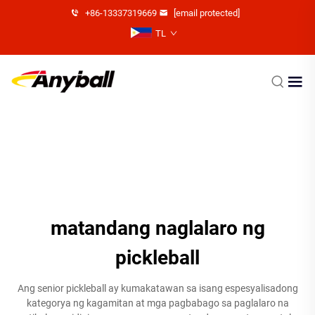
+86-13337319669
[email protected]
TL
matandang naglalaro ng
pickleball
Ang senior pickleball ay kumakatawan sa isang espesyalisadong
kategorya ng kagamitan at mga pagbabago sa paglalaro na