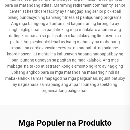
para sa matandang atleta. Maraming retirement community, senior
center, at healthcare facility ay tinanggap ang senior pickleball
bilang pundasyon ng kanilang fitness at panlipunang programa.
Ang mga binagong alituntunin at kagamitan ng larong ito ay
nagbibigbig daan sa paglahok ng mga manlalaro anuman ang
dating karanasan sa paligsahan o kasalukuyang limitasyon sa
pisikal. Ang senior pickleball ay isang mahusay na mababang
impact na cardiovascular exercise na nagpabuti ng balanse,
koordinasyon, at mental na kahusayan habang nagpapatibay ng
panlipunang ugnayan sa pagitan ng mga kalahok. Ang mas
mabagal na takbo at estratehikong elemento ng laro ay nagiging
lubhang angkop para sa mga matanda na maaaring hindi na
makakalahok sa mas mapagod na mga paligsahan, ngunit patuloy
ay nagnanasa sa mapasiglang at panlipunang aspekto ng
organisadong paligsahan.
Mga Populer na Produkto