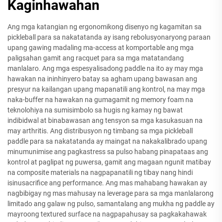
Kaginhawahan
Ang mga katangian ng ergonomikong disenyo ng kagamitan sa
pickleball para sa nakatatanda ay isang rebolusyonaryong paraan
upang gawing madaling ma-access at komportable ang mga
paligsahan gamit ang racquet para sa mga matatandang
manlalaro. Ang mga espesyalisadong paddle na ito ay may mga
hawakan na ininhinyero batay sa agham upang bawasan ang
presyur na kailangan upang mapanatili ang kontrol, na may mga
naka-buffer na hawakan na gumagamit ng memory foam na
teknolohiya na sumisimbolo sa hugis ng kamay ng bawat
indibidwal at binabawasan ang tensyon sa mga kasukasuan na
may arthritis. Ang distribusyon ng timbang sa mga pickleball
paddle para sa nakatatanda ay maingat na nakakalibrado upang
minumunimise ang pagkastress sa pulso habang pinapataas ang
kontrol at paglipat ng puwersa, gamit ang magaan ngunit matibay
na composite materials na nagpapanatili ng tibay nang hindi
isinusacrifice ang performance. Ang mas mahabang hawakan ay
nagbibigay ng mas mahusay na leverage para sa mga manlalarong
limitado ang galaw ng pulso, samantalang ang mukha ng paddle ay
mayroong textured surface na nagpapahusay sa pagkakahawak