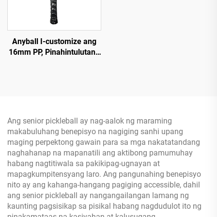
Anyball I-customize ang
16mm PP, Pinahintulutang
Carbon Fiber na Pickleball
Paddle ng USAPA para sa
Pagsasanay ng Mga
Matatanda,
Thermoformed 18K T700
Honeycomb
Ang senior pickleball ay nag-aalok ng maraming
makabuluhang benepisyo na nagiging sanhi upang
maging perpektong gawain para sa mga nakatatandang
naghahanap na mapanatili ang aktibong pamumuhay
habang nagtitiwala sa pakikipag-ugnayan at
mapagkumpitensyang laro. Ang pangunahing benepisyo
nito ay ang kahanga-hangang pagiging accessible, dahil
ang senior pickleball ay nangangailangan lamang ng
kaunting pagsisikap sa pisikal habang nagdudulot ito ng
pinakamataas na kasiyahan at kalusugang