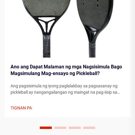
Ano ang Dapat Malaman ng mga Nagsisimula Bago
Magsimulang Mag-ensayo ng Pickleball?
Ang pagsisimula ng iyong paglalakbay sa pagsasanay ng
pickleball ay nangangailangan ng maingat na pag-iisip sa
mga pundamental na kaalaman na magpapabuo sa iyo
bilang manlalaro. Ang pag-unawa sa mga mahahalagang
TIGNAN PA
elemento bago lumapit sa korte ay maaaring makapagpabilis
nang malaki sa iyong pag-unlad ...