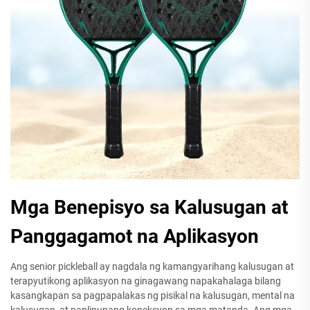
Mga Benepisyo sa Kalusugan at
Panggagamot na Aplikasyon
Ang senior pickleball ay nagdala ng kamangyarihang kalusugan at
terapyutikong aplikasyon na ginagawang napakahalaga bilang
kasangkapan sa pagpapalakas ng pisikal na kalusugan, mental na
kalusugan, at panlipunang koneksyon sa mga matanda. Ang mga