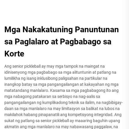
Mga Nakakatuning Panuntunan
sa Paglalaro at Pagbabago sa
Korte
Ang senior pickleball ay may mga tampok na maingat na
idinisenyong mga pagbabago sa mga alituntunin at patlang na
lumilikha ng isang inklusibong paligsahan na partikular na
inangkop batay sa mga pangangailangan at kakayahan ng mga
matatandang manlalaro. Kasama sa mga pagbabagong ito ang
mga nabagong patakaran sa serbisyo na nag-aalis sa
pangangailangan ng kumplikadong teknik sa ilalim, na nagbibigay-
daan sa mga manlalaro na may limitasyon sa balikat na lubos na
makilahok habang pinapanatili ang kompetisyong integridad. Ang
sukat ng patlang sa senior pickleball ay maaaring baguhin upang
akmatin ang mga manlalaro na may nabawasang paggalaw, na