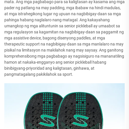
mata. Ang mga pagbabago para sa kaligtasan ay kasama ang mga
pader ng patlang na may padding, mga ibabaw na hindi madulas,
at mga istrahegikong lugar ng upuan na nagbibigay-daan sa mga
pahinga habang naglalaro nang matagal. Ang kakayahang
umangkop ng mga alituntunin sa senior pickleball ay umaabot sa
mga regulasyon sa kagamitan na nagbibigay-daan sa paggamit ng
mga assistive device, bagong disenyong paddles, at mga
therapeutic support na nagbibigay-daan sa mga manlalaro na may
pisikal na limitasyon na makilahok nang may saysay. Ang ganitong
komprehensibong mga pagbabago ay nagsisiguro na mananatiling
hamon at nakaka-engganyo ang senior pickleball habang
binibigyang-priyoridad ang kaligtasan, ginhawa, at
pangmatagalang pakikilahok sa sport.