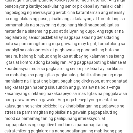
benepisyong kardiyobaskular ng senior pickleball ay malaki, dahil
nagbibigbig ng ehersisyong aerobic na katamtaman ang intensity
na nagpalakas ng puso, pinalin ang sirkulasyon, at tumutulong sa
pamamahala ng presyon ng dugo nang hindi nagpapabigat sa
matanda na sistema ng puso at daluyan ng dugo. Ang regular na
paglalaro ng senior pickleball ay nagpapalakas ng densidad ng
buto sa pamamagitan ng mga gawaing may bigat, tumutulong sa
pagpigil sa osteoporosis at pagbawas ng panganib ng buto na
masira, habang binubuo ang lakas at tibay ng kalamnan sa isang
ligtas at kontroladong kapaligiran. Ang pagpapabuti ng balanse at
koordinasyon mula sa paglalaro ng senior pickleball ay partikular
na mahalaga sa pagpigil sa pagkahulog, dahil kailangan ng mga
manlalaro na ililipat ang bigat, baguh ang direksyon, at mapanatad
ang katatagan habang sinusundin ang gumalaw na bola—mga
kasanayang direktang nakakaapeyo sa mas ligtas na paggalaw sa
pang-araw-araw na gawain. Ang mga benepityong mental na
kalusugan ng senior pickleball ay kinabibilangan ng pagbawas ng
stress sa pamamagitan ng pisikal na gawain, pagpapabuti ng
mood sa pamamagitan ng panlipunang interaksyon, at
pagpapalakas ng cognitive function sa pamamagitan ng
estratehikong paglalaro na nangangailangan ng mabilisang pag-