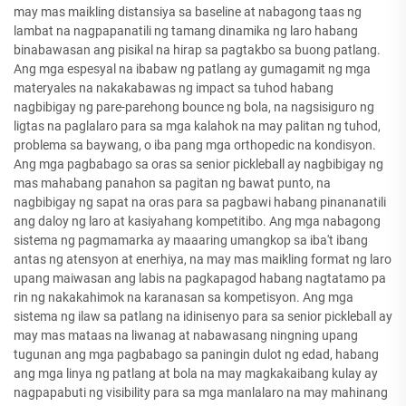
may mas maikling distansiya sa baseline at nabagong taas ng
lambat na nagpapanatili ng tamang dinamika ng laro habang
binabawasan ang pisikal na hirap sa pagtakbo sa buong patlang.
Ang mga espesyal na ibabaw ng patlang ay gumagamit ng mga
materyales na nakakabawas ng impact sa tuhod habang
nagbibigay ng pare-parehong bounce ng bola, na nagsisiguro ng
ligtas na paglalaro para sa mga kalahok na may palitan ng tuhod,
problema sa baywang, o iba pang mga orthopedic na kondisyon.
Ang mga pagbabago sa oras sa senior pickleball ay nagbibigay ng
mas mahabang panahon sa pagitan ng bawat punto, na
nagbibigay ng sapat na oras para sa pagbawi habang pinananatili
ang daloy ng laro at kasiyahang kompetitibo. Ang mga nabagong
sistema ng pagmamarka ay maaaring umangkop sa iba't ibang
antas ng atensyon at enerhiya, na may mas maikling format ng laro
upang maiwasan ang labis na pagkapagod habang nagtatamo pa
rin ng nakakahimok na karanasan sa kompetisyon. Ang mga
sistema ng ilaw sa patlang na idinisenyo para sa senior pickleball ay
may mas mataas na liwanag at nabawasang ningning upang
tugunan ang mga pagbabago sa paningin dulot ng edad, habang
ang mga linya ng patlang at bola na may magkakaibang kulay ay
nagpapabuti ng visibility para sa mga manlalaro na may mahinang