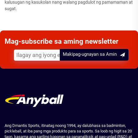
kalusugan ng kasukolan nang walang pagdulot ng pamamaman at
sugat.
Mag-subscribe sa aming newsletter
Makipag-ugnayan sa Amin
Ang Dmantis Sports, itinatag noong 1994, ay dalubhasa sa badminton,
pickleball, at iba pang mga produkto para sa sports. Sa loob ng higit sa 20
taon, kasama ang sariling koponan sa pananaliksik at pag-unlad (R&D) at