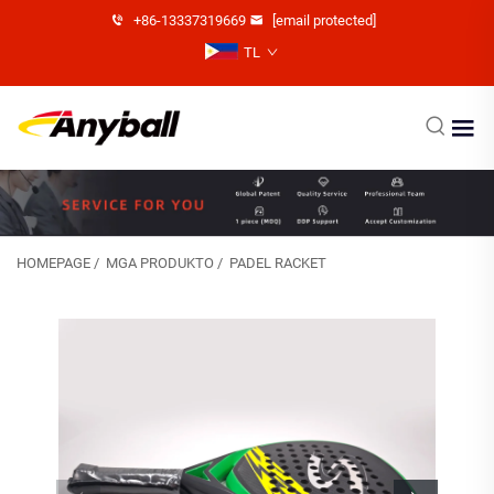
+86-13337319669
[email protected]
TL
HOMEPAGE
/
MGA PRODUKTO
/
PADEL RACKET