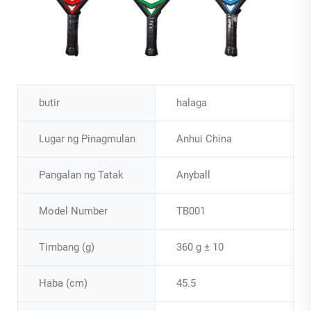
butir
halaga
Lugar ng Pinagmulan
Anhui China
Pangalan ng Tatak
Anyball
Model Number
TB001
Timbang (g)
360 g ± 10
Haba (cm)
45.5