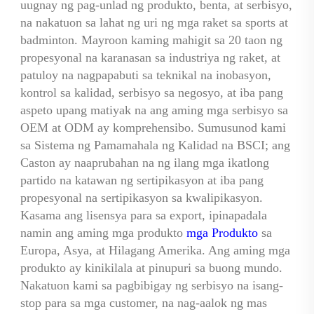
uugnay ng pag-unlad ng produkto, benta, at serbisyo, 
na nakatuon sa lahat ng uri ng mga raket sa sports at 
badminton. Mayroon kaming mahigit sa 20 taon ng 
propesyonal na karanasan sa industriya ng raket, at 
patuloy na nagpapabuti sa teknikal na inobasyon, 
kontrol sa kalidad, serbisyo sa negosyo, at iba pang 
aspeto upang matiyak na ang aming mga serbisyo sa 
OEM at ODM ay komprehensibo. Sumusunod kami 
sa Sistema ng Pamamahala ng Kalidad na BSCI; ang 
Caston ay naaprubahan na ng ilang mga ikatlong 
partido na katawan ng sertipikasyon at iba pang 
propesyonal na sertipikasyon sa kwalipikasyon. 
Kasama ang lisensya para sa export, ipinapadala 
namin ang aming mga produkto 
mga Produkto 
sa 
Europa, Asya, at Hilagang Amerika. Ang aming mga 
produkto ay kinikilala at pinupuri sa buong mundo. 
Nakatuon kami sa pagbibigay ng serbisyo na isang-
stop para sa mga customer, na nag-aalok ng mas 