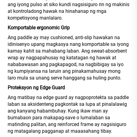
ang iyong pulso at siko kundi nagsisiguro rin ng makinis
at kontroladong hawak na hinahanap ng mga
kompetisyong manlalaro.
Komportable
ergonomic Grip
Ang paddle ay may cushioned, anti-slip hawakan na
idinisenyo upang magkasya nang komportable sa iyong
kamay kahit sa mahabang laban. Ang sweat-absorbent
wrap ay nagpapahusay ng katatagan ng hawak at
nababawasan ang pagkapagod, na nagbibigay sa iyo
ng kumpiyansa na laruin ang pinakamahusay mong
laro mula sa unang serve hanggang sa huling punto.
Proteksyon ng Edge Guard
Ang matibay na edge guard ay nagpoprotekta sa paddle
laban sa aksidenteng pagkontak sa lupa at pinalalawig
ang kanyang habambuhay. Kung ikaw man ay
bumabaon para makapag-save o lumalaban sa
matinding palitan, ang reinforced frame ay nagsisiguro
ng matagalang pagganap at maaasahang tibay.