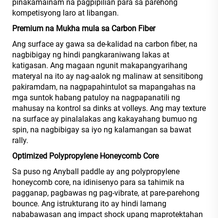
pinakamainam na pagpipilian para sa parehong
kompetisyong laro at libangan.
Premium na Mukha mula sa Carbon Fiber
Ang surface ay gawa sa de-kalidad na carbon fiber, na
nagbibigay ng hindi pangkaraniwang lakas at
katigasan. Ang magaan ngunit makapangyarihang
materyal na ito ay nag-aalok ng malinaw at sensitibong
pakiramdam, na nagpapahintulot sa mapangahas na
mga suntok habang patuloy na nagpapanatili ng
mahusay na kontrol sa dinks at volleys. Ang may texture
na surface ay pinalalakas ang kakayahang bumuo ng
spin, na nagbibigay sa iyo ng kalamangan sa bawat
rally.
Optimized Polypropylene Honeycomb Core
Sa puso ng Anyball paddle ay ang polypropylene
honeycomb core, na idinisenyo para sa tahimik na
pagganap, pagbawas ng pag-vibrate, at pare-parehong
bounce. Ang istrukturang ito ay hindi lamang
nababawasan ang impact shock upang maprotektahan