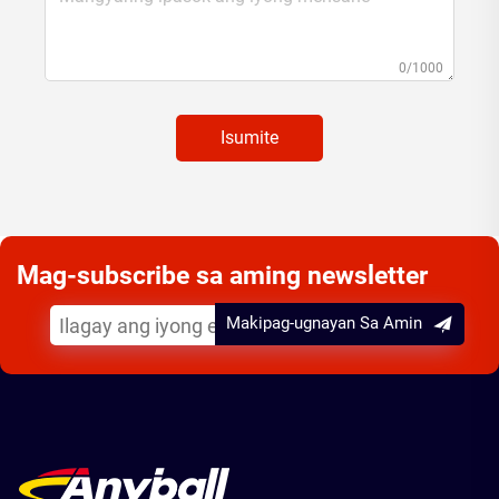
0/1000
Isumite
Mag-subscribe sa aming newsletter
Makipag-ugnayan Sa Amin