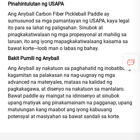
Pinahintulutan ng USAPA
Ang Anyball Carbon Fiber Pickleball Paddle ay
sumusunod sa mga pamantayan ng USAPA, kaya legal
ito para sa lahat ng paligsahan. Sinubok at
pinagkakatiwalaan ng mga propesyonal at mahilig sa
laruan, ito ang iyong mapagkakatiwalaang kasama sa
bawat korte—loob man o labas ng bahay.
Bakit Pumili ng Anyball
Ang Anyball ay nakatuon sa paghahatid ng inobatibong
kagamitan sa palakasan na nag-uugnay ng mga
advanced na materyales, mataas na kalidad ng
pagkakagawa, at disenyo na nakatuon sa manlalaro.
Bawat paddle ay maingat na idinisenyo at sinubok
upang matiyak ang pinakamainam na pagganap, upang
matulungan kang maabot ang iyong kabuuang
potensyal at masiyahan sa bawat sandali sa korte.