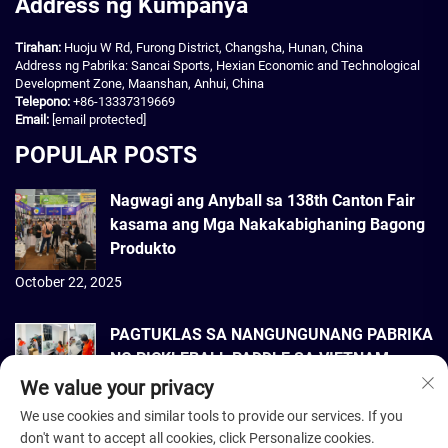
Address ng Kumpanya
Tirahan:
Huoju W Rd, Furong District, Changsha, Hunan, China
Address ng Pabrika: Sancai Sports, Hexian Economic and Technological
Development Zone, Maanshan, Anhui, China
Telepono:
+86-13337319669
Email:
[email protected]
POPULAR POSTS
Nagwagi ang Anyball sa 138th Canton Fair
kasama ang Mga Nakakabighaning Bagong
Produkto
October 22, 2025
PAGTUKLAS SA NANGUNGUNANG PABRIKA
NG PICKLEBALL PADDLE SA VIETNAM
We value your privacy
September 22, 2025
We use cookies and similar tools to provide our services. If you
don't want to accept all cookies, click Personalize cookies.
Copyright © 2026 Dmantis Sports Goods Co., Ltd. Beijing. Nakareserba