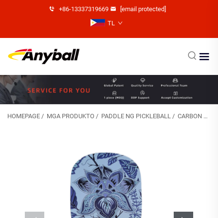
+86-13337319669
[email protected]
TL
HOMEPAGE
/
MGA PRODUKTO
/
PADDLE NG PICKLEBALL
/
CARBON FIBER PICKLEBALL PADDLE