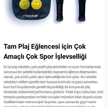
Tam Plaj Eğlencesi için Çok
Amaçlı Çok Spor İşlevselliği
En iyi plaj raketleri, çok çeşitli plaj aktiviteleri ve oyun formatlarında
sorunsuz bir şekilde kullanılabilen kapsamlı eğlence ekipmanları
olarak, çok yönlü çoklu spor işlevselliğinde öne çıkar. Bu raketler
rekabetçi rallilere gerekli olan hassas kontrolü ve gücü sunarken,
kum kort koşullarında gerekli dayanıklılığı da koruyarak plaj
tenisinde mükemmel performans gösterir. Palet topu tutkunları, hızlı
tempolu paslaşmaları ve hileli vuruşları mümkün kılan duyarlı yüzey
özelliklerinden memnuniyet duyarlar; aynı zamanda gayri resmi
oyuncular, aile gruplarındaki değişken beceri seviyelerine uyum