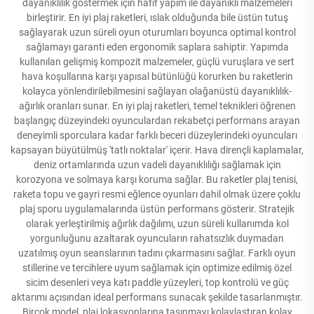
dayanıklılık göstermek için hafif yapım ile dayanıklı malzemeleri
birleştirir. En iyi plaj raketleri, ıslak olduğunda bile üstün tutuş
sağlayarak uzun süreli oyun oturumları boyunca optimal kontrol
sağlamayı garanti eden ergonomik saplara sahiptir. Yapımda
kullanılan gelişmiş kompozit malzemeler, güçlü vuruşlara ve sert
hava koşullarına karşı yapısal bütünlüğü korurken bu raketlerin
kolayca yönlendirilebilmesini sağlayan olağanüstü dayanıklılık-
ağırlık oranları sunar. En iyi plaj raketleri, temel teknikleri öğrenen
başlangıç düzeyindeki oyunculardan rekabetçi performans arayan
deneyimli sporculara kadar farklı beceri düzeylerindeki oyuncuları
kapsayan büyütülmüş 'tatlı noktalar' içerir. Hava dirençli kaplamalar,
deniz ortamlarında uzun vadeli dayanıklılığı sağlamak için
korozyona ve solmaya karşı koruma sağlar. Bu raketler plaj tenisi,
raketa topu ve gayri resmi eğlence oyunları dahil olmak üzere çoklu
plaj sporu uygulamalarında üstün performans gösterir. Stratejik
olarak yerleştirilmiş ağırlık dağılımı, uzun süreli kullanımda kol
yorgunluğunu azaltarak oyuncuların rahatsızlık duymadan
uzatılmış oyun seanslarının tadını çıkarmasını sağlar. Farklı oyun
stillerine ve tercihlere uyum sağlamak için optimize edilmiş özel
sicim desenleri veya katı paddle yüzeyleri, top kontrolü ve güç
aktarımı açısından ideal performans sunacak şekilde tasarlanmıştır.
Birçok model, plaj lokasyonlarına taşınmayı kolaylaştıran kolay