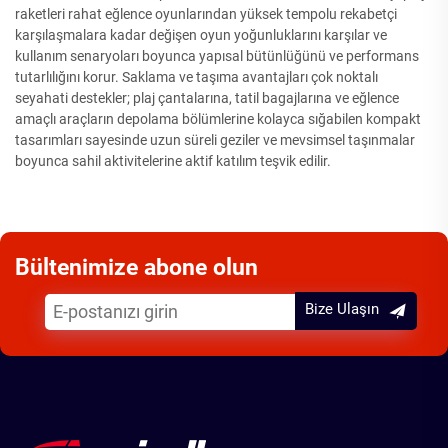
raketleri rahat eğlence oyunlarından yüksek tempolu rekabetçi
karşılaşmalara kadar değişen oyun yoğunluklarını karşılar ve
kullanım senaryoları boyunca yapısal bütünlüğünü ve performans
tutarlılığını korur. Saklama ve taşıma avantajları çok noktalı
seyahati destekler; plaj çantalarına, tatil bagajlarına ve eğlence
amaçlı araçların depolama bölümlerine kolayca sığabilen kompakt
tasarımları sayesinde uzun süreli geziler ve mevsimsel taşınmalar
boyunca sahil aktivitelerine aktif katılım teşvik edilir.
Bültenimize abone olun
Bize Ulaşın