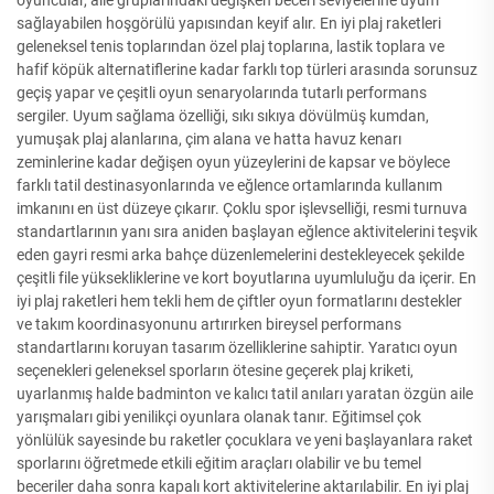
sağlayabilen hoşgörülü yapısından keyif alır. En iyi plaj raketleri
geleneksel tenis toplarından özel plaj toplarına, lastik toplara ve
hafif köpük alternatiflerine kadar farklı top türleri arasında sorunsuz
geçiş yapar ve çeşitli oyun senaryolarında tutarlı performans
sergiler. Uyum sağlama özelliği, sıkı sıkıya dövülmüş kumdan,
yumuşak plaj alanlarına, çim alana ve hatta havuz kenarı
zeminlerine kadar değişen oyun yüzeylerini de kapsar ve böylece
farklı tatil destinasyonlarında ve eğlence ortamlarında kullanım
imkanını en üst düzeye çıkarır. Çoklu spor işlevselliği, resmi turnuva
standartlarının yanı sıra aniden başlayan eğlence aktivitelerini teşvik
eden gayri resmi arka bahçe düzenlemelerini destekleyecek şekilde
çeşitli file yüksekliklerine ve kort boyutlarına uyumluluğu da içerir. En
iyi plaj raketleri hem tekli hem de çiftler oyun formatlarını destekler
ve takım koordinasyonunu artırırken bireysel performans
standartlarını koruyan tasarım özelliklerine sahiptir. Yaratıcı oyun
seçenekleri geleneksel sporların ötesine geçerek plaj kriketi,
uyarlanmış halde badminton ve kalıcı tatil anıları yaratan özgün aile
yarışmaları gibi yenilikçi oyunlara olanak tanır. Eğitimsel çok
yönlülük sayesinde bu raketler çocuklara ve yeni başlayanlara raket
sporlarını öğretmede etkili eğitim araçları olabilir ve bu temel
beceriler daha sonra kapalı kort aktivitelerine aktarılabilir. En iyi plaj