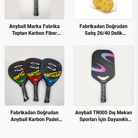
Anyball Marka Fabrika
Fabrikadan Doğrudan
Toptan Karbon Fiber
Satış 26/40 Delik
Pickleball Raket
Profesyonel Pickleball
Topları PE Malzeme
Pickleball Topları
Fabrikadan Doğrudan
Anyball TR005 Dış Mekan
Anyball Karbon Padel
Sporları İçin Dayanıklı
Raket 18k Karbon Fiber
Karbon Fiberli Pickleball
EVA Eğitici için Eğimli
Raket Özel Logo ile