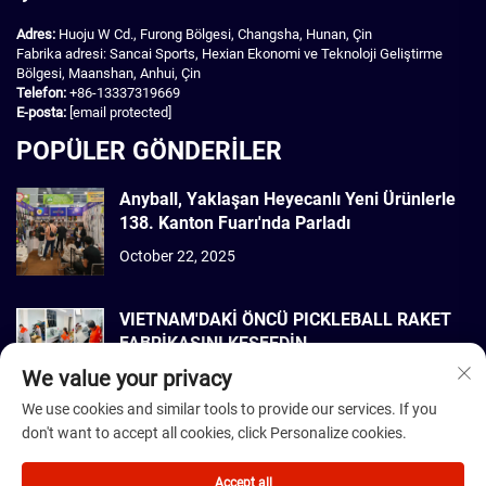
Adres:
Huoju W Cd., Furong Bölgesi, Changsha, Hunan, Çin
Fabrika adresi: Sancai Sports, Hexian Ekonomi ve Teknoloji Geliştirme
Bölgesi, Maanshan, Anhui, Çin
Telefon:
+86-13337319669
E-posta:
[email protected]
POPÜLER GÖNDERİLER
Anyball, Yaklaşan Heyecanlı Yeni Ürünlerle
138. Kanton Fuarı'nda Parladı
October 22, 2025
VIETNAM'DAKİ ÖNCÜ PICKLEBALL RAKET
FABRİKASINI KEŞFEDİN
We value your privacy
September 22, 2025
We use cookies and similar tools to provide our services. If you
don't want to accept all cookies, click Personalize cookies.
Telif Hakkı © 2026 Dmantis Sports Goods Co., Ltd. Beijing Tüm hakları
saklıdır. -
Gizlilik Politikası
Accept all