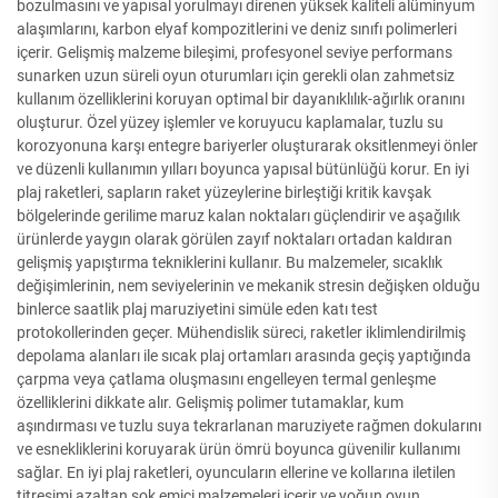
bozulmasını ve yapısal yorulmayı direnen yüksek kaliteli alüminyum
alaşımlarını, karbon elyaf kompozitlerini ve deniz sınıfı polimerleri
içerir. Gelişmiş malzeme bileşimi, profesyonel seviye performans
sunarken uzun süreli oyun oturumları için gerekli olan zahmetsiz
kullanım özelliklerini koruyan optimal bir dayanıklılık-ağırlık oranını
oluşturur. Özel yüzey işlemler ve koruyucu kaplamalar, tuzlu su
korozyonuna karşı entegre bariyerler oluşturarak oksitlenmeyi önler
ve düzenli kullanımın yılları boyunca yapısal bütünlüğü korur. En iyi
plaj raketleri, sapların raket yüzeylerine birleştiği kritik kavşak
bölgelerinde gerilime maruz kalan noktaları güçlendirir ve aşağılık
ürünlerde yaygın olarak görülen zayıf noktaları ortadan kaldıran
gelişmiş yapıştırma tekniklerini kullanır. Bu malzemeler, sıcaklık
değişimlerinin, nem seviyelerinin ve mekanik stresin değişken olduğu
binlerce saatlik plaj maruziyetini simüle eden katı test
protokollerinden geçer. Mühendislik süreci, raketler iklimlendirilmiş
depolama alanları ile sıcak plaj ortamları arasında geçiş yaptığında
çarpma veya çatlama oluşmasını engelleyen termal genleşme
özelliklerini dikkate alır. Gelişmiş polimer tutamaklar, kum
aşındırması ve tuzlu suya tekrarlanan maruziyete rağmen dokularını
ve esnekliklerini koruyarak ürün ömrü boyunca güvenilir kullanımı
sağlar. En iyi plaj raketleri, oyuncuların ellerine ve kollarına iletilen
titreşimi azaltan şok emici malzemeleri içerir ve yoğun oyun