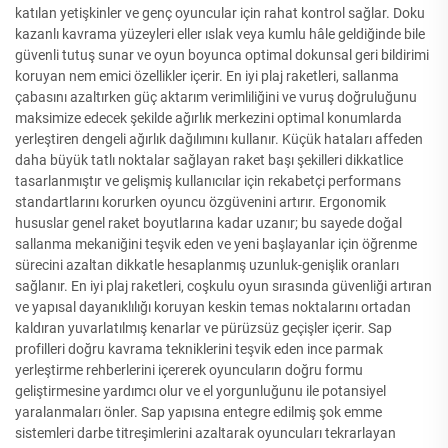
katılan yetişkinler ve genç oyuncular için rahat kontrol sağlar. Doku
kazanlı kavrama yüzeyleri eller ıslak veya kumlu hâle geldiğinde bile
güvenli tutuş sunar ve oyun boyunca optimal dokunsal geri bildirimi
koruyan nem emici özellikler içerir. En iyi plaj raketleri, sallanma
çabasını azaltırken güç aktarım verimliliğini ve vuruş doğruluğunu
maksimize edecek şekilde ağırlık merkezini optimal konumlarda
yerleştiren dengeli ağırlık dağılımını kullanır. Küçük hataları affeden
daha büyük tatlı noktalar sağlayan raket başı şekilleri dikkatlice
tasarlanmıştır ve gelişmiş kullanıcılar için rekabetçi performans
standartlarını korurken oyuncu özgüvenini artırır. Ergonomik
hususlar genel raket boyutlarına kadar uzanır; bu sayede doğal
sallanma mekaniğini teşvik eden ve yeni başlayanlar için öğrenme
sürecini azaltan dikkatle hesaplanmış uzunluk-genişlik oranları
sağlanır. En iyi plaj raketleri, coşkulu oyun sırasında güvenliği artıran
ve yapısal dayanıklılığı koruyan keskin temas noktalarını ortadan
kaldıran yuvarlatılmış kenarlar ve pürüzsüz geçişler içerir. Sap
profilleri doğru kavrama tekniklerini teşvik eden ince parmak
yerleştirme rehberlerini içererek oyuncuların doğru formu
geliştirmesine yardımcı olur ve el yorgunluğunu ile potansiyel
yaralanmaları önler. Sap yapısına entegre edilmiş şok emme
sistemleri darbe titreşimlerini azaltarak oyuncuları tekrarlayan