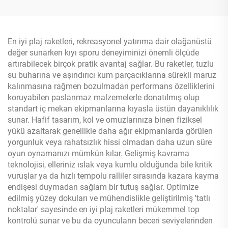
Yüzeyli
USAPA Onaylı Termoform
PP Bal Peteği
En iyi plaj raketleri, rekreasyonel yatırıma dair olağanüstü
değer sunarken kıyı sporu deneyiminizi önemli ölçüde
artırabilecek birçok pratik avantaj sağlar. Bu raketler, tuzlu
su buharına ve aşındırıcı kum parçacıklarına sürekli maruz
kalınmasına rağmen bozulmadan performans özelliklerini
koruyabilen paslanmaz malzemelerle donatılmış olup
standart iç mekan ekipmanlarına kıyasla üstün dayanıklılık
sunar. Hafif tasarım, kol ve omuzlarınıza binen fiziksel
yükü azaltarak genellikle daha ağır ekipmanlarda görülen
yorgunluk veya rahatsızlık hissi olmadan daha uzun süre
oyun oynamanızı mümkün kılar. Gelişmiş kavrama
teknolojisi, elleriniz ıslak veya kumlu olduğunda bile kritik
vuruşlar ya da hızlı tempolu ralliler sırasında kazara kayma
endişesi duymadan sağlam bir tutuş sağlar. Optimize
edilmiş yüzey dokuları ve mühendislikle geliştirilmiş 'tatlı
noktalar' sayesinde en iyi plaj raketleri mükemmel top
kontrolü sunar ve bu da oyuncuların beceri seviyelerinden