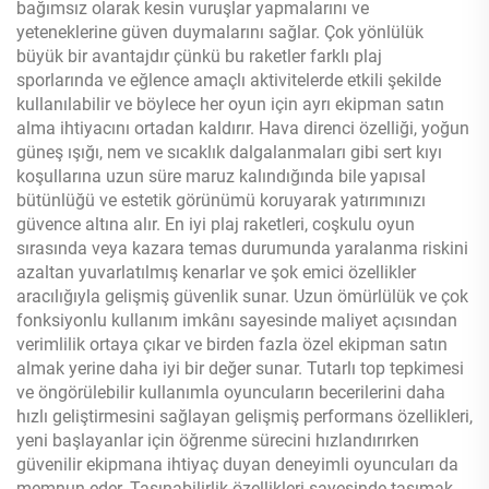
bağımsız olarak kesin vuruşlar yapmalarını ve
yeteneklerine güven duymalarını sağlar. Çok yönlülük
büyük bir avantajdır çünkü bu raketler farklı plaj
sporlarında ve eğlence amaçlı aktivitelerde etkili şekilde
kullanılabilir ve böylece her oyun için ayrı ekipman satın
alma ihtiyacını ortadan kaldırır. Hava direnci özelliği, yoğun
güneş ışığı, nem ve sıcaklık dalgalanmaları gibi sert kıyı
koşullarına uzun süre maruz kalındığında bile yapısal
bütünlüğü ve estetik görünümü koruyarak yatırımınızı
güvence altına alır. En iyi plaj raketleri, coşkulu oyun
sırasında veya kazara temas durumunda yaralanma riskini
azaltan yuvarlatılmış kenarlar ve şok emici özellikler
aracılığıyla gelişmiş güvenlik sunar. Uzun ömürlülük ve çok
fonksiyonlu kullanım imkânı sayesinde maliyet açısından
verimlilik ortaya çıkar ve birden fazla özel ekipman satın
almak yerine daha iyi bir değer sunar. Tutarlı top tepkimesi
ve öngörülebilir kullanımla oyuncuların becerilerini daha
hızlı geliştirmesini sağlayan gelişmiş performans özellikleri,
yeni başlayanlar için öğrenme sürecini hızlandırırken
güvenilir ekipmana ihtiyaç duyan deneyimli oyuncuları da
memnun eder. Taşınabilirlik özellikleri sayesinde taşımak