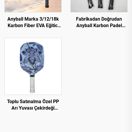
Anyball Marka 3/12/18k
Fabrikadan Doğrudan
Karbon Fiber EVA Eğitici
Anyball Karbon Padel
için Eğimli Yüzeyli Karbon
Raket 18k Karbon Fiber
Plaj Tenis Raketi
EVA Eğitici için Eğimli
Yüzeyli
Toplu Satınalma Özel PP
Arı Yuvası Çekirdeği
USAPA Onaylı Cam Karbon
Lif 13mm Termoformlu
Pickleball Paddle