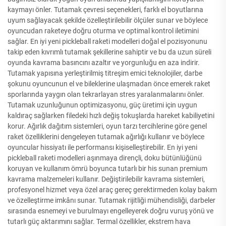
kaymayı önler. Tutamak çevresi seçenekleri, farklı el boyutlarına
uyum sağlayacak şekilde özelleştirilebilir ölçüler sunar ve böylece
oyuncudan raketeye doğru oturma ve optimal kontrol iletimini
sağlar. En iyi yeni pickleball raketi modelleri doğal el pozisyonunu
takip eden kıvrımlı tutamak şekillerine sahiptir ve bu da uzun süreli
oyunda kavrama basıncını azaltır ve yorgunluğu en aza indirir.
Tutamak yapısına yerleştirilmiş titreşim emici teknolojiler, darbe
şokunu oyuncunun el ve bileklerine ulaşmadan önce emerek raket
sporlarında yaygın olan tekrarlayan stres yaralanmalarını önler.
Tutamak uzunluğunun optimizasyonu, güç üretimi için uygun
kaldıraç sağlarken filedeki hızlı değiş tokuşlarda hareket kabiliyetini
korur. Ağırlık dağıtım sistemleri, oyun tarzı tercihlerine göre genel
raket özelliklerini dengeleyen tutamak ağırlığı kullanır ve böylece
oyuncular hissiyatı ile performansı kişiselleştirebilir. En iyi yeni
pickleball raketi modelleri aşınmaya dirençli, doku bütünlüğünü
koruyan ve kullanım ömrü boyunca tutarlı bir his sunan premium
kavrama malzemeleri kullanır. Değiştirilebilir kavrama sistemleri,
profesyonel hizmet veya özel araç gereç gerektirmeden kolay bakım
ve özelleştirme imkânı sunar. Tutamak rijitliği mühendisliği, darbeler
sırasında esnemeyi ve burulmayı engelleyerek doğru vuruş yönü ve
tutarlı güç aktarımını sağlar. Termal özellikler, ekstrem hava