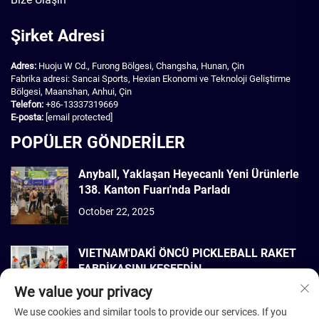
Şirket Adresi
Adres:
Huoju W Cd., Furong Bölgesi, Changsha, Hunan, Çin
Fabrika adresi: Sancai Sports, Hexian Ekonomi ve Teknoloji Geliştirme
Bölgesi, Maanshan, Anhui, Çin
Telefon:
+86-13337319669
E-posta:
[email protected]
POPÜLER GÖNDERİLER
Anyball, Yaklaşan Heyecanlı Yeni Ürünlerle
138. Kanton Fuarı'nda Parladı
October 22, 2025
VIETNAM'DAKİ ÖNCÜ PICKLEBALL RAKET
FABRİKASINI KEŞFEDİN
We value your privacy
September 22, 2025
We use cookies and similar tools to provide our services. If you