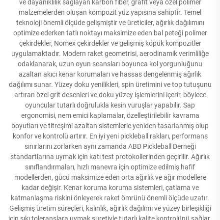
ve dayanıklılık sağlayan karbon fiber, grafit veya özel polimer
malzemelerden oluşan kompozit yüz yapısına sahiptir. Temel
teknoloji önemli ölçüde gelişmiştir ve üreticiler, ağırlık dağılımını
optimize ederken tatlı noktayı maksimize eden bal peteği polimer
çekirdekler, Nomex çekirdekler ve gelişmiş köpük kompozitler
uygulamaktadır. Modern raket geometrisi, aerodinamik verimliliğe
odaklanarak, uzun oyun seansları boyunca kol yorgunluğunu
azaltan akıcı kenar korumaları ve hassas dengelenmiş ağırlık
dağılımı sunar. Yüzey doku yenilikleri, spin üretimini ve top tutuşunu
artıran özel grit desenleri ve doku yüzey işlemlerini içerir, böylece
oyuncular tutarlı doğrulukla kesin vuruşlar yapabilir. Sap
ergonomisi, nem emici kaplamalar, özelleştirilebilir kavrama
boyutları ve titreşimi azaltan sistemlerle yeniden tasarlanmış olup
konfor ve kontrolü artırır. En iyi yeni pickleball rakları, performans
sınırlarını zorlarken aynı zamanda ABD Pickleball Derneği
standartlarına uymak için katı test protokollerinden geçirilir. Ağırlık
sınıflandırmaları, hızlı manevra için optimize edilmiş hafif
modellerden, gücü maksimize eden orta ağırlık ve ağır modellere
kadar değişir. Kenar koruma koruma sistemleri, çatlama ve
katmanlaşma riskini önleyerek raket ömrünü önemli ölçüde uzatır.
Gelişmiş üretim süreçleri, kalınlık, ağırlık dağılımı ve yüzey birleşikliği
için sıkı toleranslara uymak suretiyle tutarlı kalite kontrolünü sağlar.