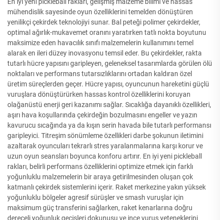
En iyi yeni pickleball rakları, gelişmiş malzeme bilimi ve hassas
mühendislik sayesinde oyun özelliklerini temelden dönüştüren
yenilikçi çekirdek teknolojiyi sunar. Bal peteği polimer çekirdekler,
optimal ağırlık-mukavemet oranını yaratırken tatlı nokta boyutunu
maksimize eden havacılık sınıfı malzemelerin kullanımını temel
alarak en ileri düzey inovasyonu temsil eder. Bu çekirdekler, rakta
tutarlı hücre yapısını garipleyen, geleneksel tasarımlarda görülen ölü
noktaları ve performans tutarsızlıklarını ortadan kaldıran özel
üretim süreçlerden geçer. Hücre yapısı, oyuncunun hareketini güçlü
vuruşlara dönüştürürken hassas kontrol özelliklerini koruyan
olağanüstü enerji geri kazanımı sağlar. Sıcaklığa dayanıklı özellikleri,
aşırı hava koşullarında çekirdeğin bozulmasını engeller ve yazın
kavurucu sıcağında ya da kışın serin havada bile tutarlı performansı
garipleyici. Titreşim sönümleme özellikleri darbe şokunun iletimini
azaltarak oyuncuları tekrarlı stres yaralanmalarına karşı korur ve
uzun oyun seansları boyunca konforu artırır. En iyi yeni pickleball
rakları, belirli performans özelliklerini optimize etmek için farklı
yoğunluklu malzemelerin bir araya getirilmesinden oluşan çok
katmanlı çekirdek sistemlerini içerir. Raket merkezine yakın yüksek
yoğunluklu bölgeler agresif sürüşler ve smash vuruşlar için
maksimum güç transferini sağlarken, raket kenarlarına doğru
dereceli yoğunluk geçişleri dokunuşu ve ince vuruş yeteneklerini