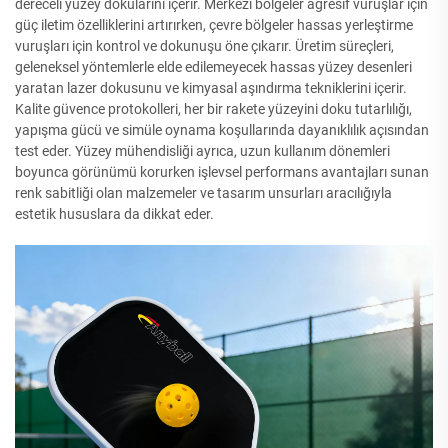
dereceli yüzey dokularını içerir. Merkezi bölgeler agresif vuruşlar için
güç iletim özelliklerini artırırken, çevre bölgeler hassas yerleştirme
vuruşları için kontrol ve dokunuşu öne çıkarır. Üretim süreçleri,
geleneksel yöntemlerle elde edilemeyecek hassas yüzey desenleri
yaratan lazer dokusunu ve kimyasal aşındırma tekniklerini içerir.
Kalite güvence protokolleri, her bir rakete yüzeyini doku tutarlılığı,
yapışma gücü ve simüle oynama koşullarında dayanıklılık açısından
test eder. Yüzey mühendisliği ayrıca, uzun kullanım dönemleri
boyunca görünümü korurken işlevsel performans avantajları sunan
renk sabitliği olan malzemeler ve tasarım unsurları aracılığıyla
estetik hususlara da dikkat eder.