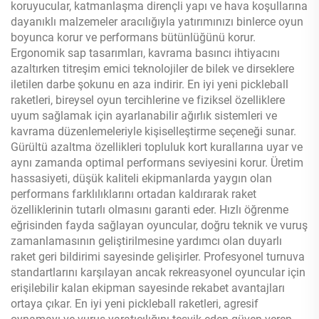
koruyucular, katmanlaşma dirençli yapı ve hava koşullarına
dayanıklı malzemeler aracılığıyla yatırımınızı binlerce oyun
boyunca korur ve performans bütünlüğünü korur.
Ergonomik sap tasarımları, kavrama basıncı ihtiyacını
azaltırken titreşim emici teknolojiler de bilek ve dirseklere
iletilen darbe şokunu en aza indirir. En iyi yeni pickleball
raketleri, bireysel oyun tercihlerine ve fiziksel özelliklere
uyum sağlamak için ayarlanabilir ağırlık sistemleri ve
kavrama düzenlemeleriyle kişiselleştirme seçeneği sunar.
Gürültü azaltma özellikleri topluluk kort kurallarına uyar ve
aynı zamanda optimal performans seviyesini korur. Üretim
hassasiyeti, düşük kaliteli ekipmanlarda yaygın olan
performans farklılıklarını ortadan kaldırarak raket
özelliklerinin tutarlı olmasını garanti eder. Hızlı öğrenme
eğrisinden fayda sağlayan oyuncular, doğru teknik ve vuruş
zamanlamasının geliştirilmesine yardımcı olan duyarlı
raket geri bildirimi sayesinde gelişirler. Profesyonel turnuva
standartlarını karşılayan ancak rekreasyonel oyuncular için
erişilebilir kalan ekipman sayesinde rekabet avantajları
ortaya çıkar. En iyi yeni pickleball raketleri, agresif