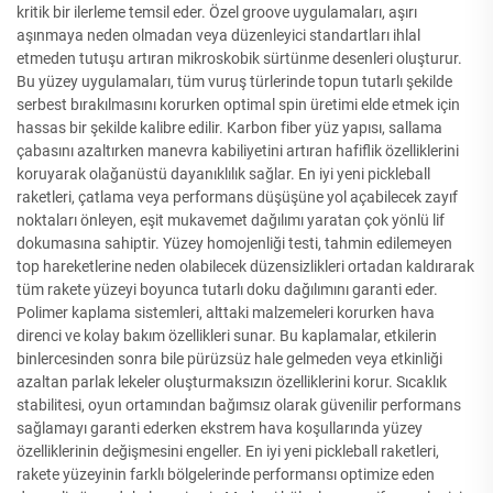
kritik bir ilerleme temsil eder. Özel groove uygulamaları, aşırı
aşınmaya neden olmadan veya düzenleyici standartları ihlal
etmeden tutuşu artıran mikroskobik sürtünme desenleri oluşturur.
Bu yüzey uygulamaları, tüm vuruş türlerinde topun tutarlı şekilde
serbest bırakılmasını korurken optimal spin üretimi elde etmek için
hassas bir şekilde kalibre edilir. Karbon fiber yüz yapısı, sallama
çabasını azaltırken manevra kabiliyetini artıran hafiflik özelliklerini
koruyarak olağanüstü dayanıklılık sağlar. En iyi yeni pickleball
raketleri, çatlama veya performans düşüşüne yol açabilecek zayıf
noktaları önleyen, eşit mukavemet dağılımı yaratan çok yönlü lif
dokumasına sahiptir. Yüzey homojenliği testi, tahmin edilemeyen
top hareketlerine neden olabilecek düzensizlikleri ortadan kaldırarak
tüm rakete yüzeyi boyunca tutarlı doku dağılımını garanti eder.
Polimer kaplama sistemleri, alttaki malzemeleri korurken hava
direnci ve kolay bakım özellikleri sunar. Bu kaplamalar, etkilerin
binlercesinden sonra bile pürüzsüz hale gelmeden veya etkinliği
azaltan parlak lekeler oluşturmaksızın özelliklerini korur. Sıcaklık
stabilitesi, oyun ortamından bağımsız olarak güvenilir performans
sağlamayı garanti ederken ekstrem hava koşullarında yüzey
özelliklerinin değişmesini engeller. En iyi yeni pickleball raketleri,
rakete yüzeyinin farklı bölgelerinde performansı optimize eden