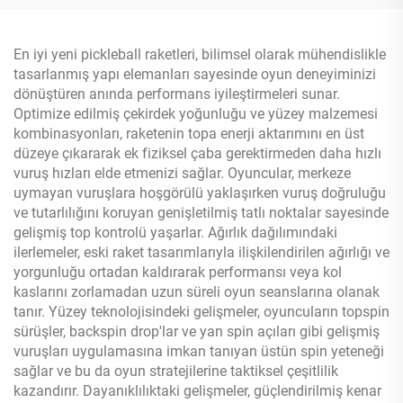
En iyi yeni pickleball raketleri, bilimsel olarak mühendislikle
tasarlanmış yapı elemanları sayesinde oyun deneyiminizi
dönüştüren anında performans iyileştirmeleri sunar.
Optimize edilmiş çekirdek yoğunluğu ve yüzey malzemesi
kombinasyonları, raketenin topa enerji aktarımını en üst
düzeye çıkararak ek fiziksel çaba gerektirmeden daha hızlı
vuruş hızları elde etmenizi sağlar. Oyuncular, merkeze
uymayan vuruşlara hoşgörülü yaklaşırken vuruş doğruluğu
ve tutarlılığını koruyan genişletilmiş tatlı noktalar sayesinde
gelişmiş top kontrolü yaşarlar. Ağırlık dağılımındaki
ilerlemeler, eski raket tasarımlarıyla ilişkilendirilen ağırlığı ve
yorgunluğu ortadan kaldırarak performansı veya kol
kaslarını zorlamadan uzun süreli oyun seanslarına olanak
tanır. Yüzey teknolojisindeki gelişmeler, oyuncuların topspin
sürüşler, backspin drop'lar ve yan spin açıları gibi gelişmiş
vuruşları uygulamasına imkan tanıyan üstün spin yeteneği
sağlar ve bu da oyun stratejilerine taktiksel çeşitlilik
kazandırır. Dayanıklılıktaki gelişmeler, güçlendirilmiş kenar