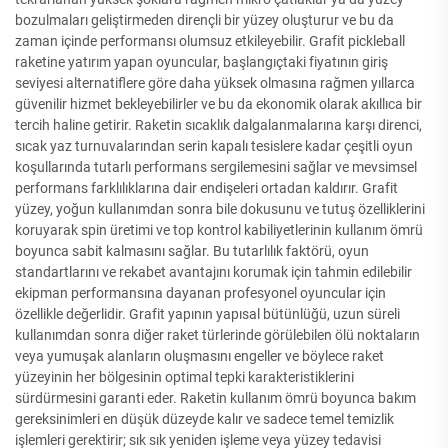
bozulmaları geliştirmeden dirençli bir yüzey oluşturur ve bu da
zaman içinde performansı olumsuz etkileyebilir. Grafit pickleball
raketine yatırım yapan oyuncular, başlangıçtaki fiyatının giriş
seviyesi alternatiflere göre daha yüksek olmasına rağmen yıllarca
güvenilir hizmet bekleyebilirler ve bu da ekonomik olarak akıllıca bir
tercih haline getirir. Raketin sıcaklık dalgalanmalarına karşı direnci,
sıcak yaz turnuvalarından serin kapalı tesislere kadar çeşitli oyun
koşullarında tutarlı performans sergilemesini sağlar ve mevsimsel
performans farklılıklarına dair endişeleri ortadan kaldırır. Grafit
yüzey, yoğun kullanımdan sonra bile dokusunu ve tutuş özelliklerini
koruyarak spin üretimi ve top kontrol kabiliyetlerinin kullanım ömrü
boyunca sabit kalmasını sağlar. Bu tutarlılık faktörü, oyun
standartlarını ve rekabet avantajını korumak için tahmin edilebilir
ekipman performansına dayanan profesyonel oyuncular için
özellikle değerlidir. Grafit yapının yapısal bütünlüğü, uzun süreli
kullanımdan sonra diğer raket türlerinde görülebilen ölü noktaların
veya yumuşak alanların oluşmasını engeller ve böylece raket
yüzeyinin her bölgesinin optimal tepki karakteristiklerini
sürdürmesini garanti eder. Raketin kullanım ömrü boyunca bakım
gereksinimleri en düşük düzeyde kalır ve sadece temel temizlik
işlemleri gerektirir; sık sık yeniden işleme veya yüzey tedavisi