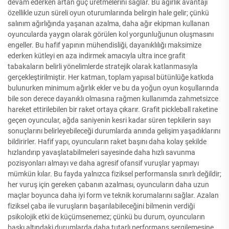
devam ederken artan güç üretmelerini sağlar. Bu ağırlık avantajı
özellikle uzun süreli oyun oturumlarında belirgin hale gelir; çünkü
salınım ağırlığında yaşanan azalma, daha ağır ekipman kullanan
oyuncularda yaygın olarak görülen kol yorgunluğunun oluşmasını
engeller. Bu hafif yapının mühendisliği, dayanıklılığı maksimize
ederken kütleyi en aza indirmek amacıyla ultra ince grafit
tabakaların belirli yönelimlerde stratejik olarak katlanmasıyla
gerçekleştirilmiştir. Her katman, toplam yapısal bütünlüğe katkıda
bulunurken minimum ağırlık ekler ve bu da yoğun oyun koşullarında
bile son derece dayanıklı olmasına rağmen kullanımda zahmetsizce
hareket ettirilebilen bir raket ortaya çıkarır. Grafit pickleball raketine
geçen oyuncular, ağda saniyenin kesri kadar süren tepkilerin sayı
sonuçlarını belirleyebileceği durumlarda anında gelişim yaşadıklarını
bildirirler. Hafif yapı, oyuncuların raket başını daha kolay şekilde
hızlandırıp yavaşlatabilmeleri sayesinde daha hızlı savunma
pozisyonları almayı ve daha agresif ofansif vuruşlar yapmayı
mümkün kılar. Bu fayda yalnızca fiziksel performansla sınırlı değildir;
her vuruş için gereken çabanın azalması, oyuncuların daha uzun
maçlar boyunca daha iyi form ve teknik korumalarını sağlar. Azalan
fiziksel çaba ile vuruşların başarılabileceğini bilmenin verdiği
psikolojik etki de küçümsenemez; çünkü bu durum, oyuncuların
baskı altındaki durumlarda daha tutarlı performans sergilemesine