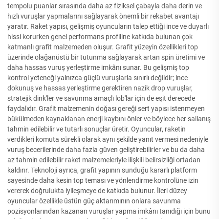
tempolu puanlar sırasında daha az fiziksel çabayla daha derin ve
hızlı vuruşlar yapmalarını sağlayarak önemli bir rekabet avantajı
yaratır. Raket yapısı, gelişmiş oyuncuların talep ettiği ince ve duyarlı
hissi korurken genel performans profiline katkıda bulunan çok
katmanlı grafit malzemeden oluşur. Grafit yüzeyin özellikleri top
üzerinde olağanüstü bir tutunma sağlayarak artan spin üretimi ve
daha hassas vuruş yerleştirme imkânı sunar. Bu gelişmiş top
kontrol yeteneği yalnızca güçlü vuruşlarla sınırlı değildir; ince
dokunuş ve hassas yerleştirme gerektiren nazik drop vuruşlar,
stratejik dink'ler ve savunma amaçlı lob'lar için de eşit derecede
faydalıdır. Grafit malzemenin doğası gereği sert yapısı istenmeyen
bükülmeden kaynaklanan enerji kaybını önler ve böylece her sallanış
tahmin edilebilir ve tutarlı sonuçlar üretir. Oyuncular, raketin
verdikleri komuta sürekli olarak aynı şekilde yanıt vermesi nedeniyle
vuruş becerilerinde daha fazla güven geliştirebilirler ve bu da daha
az tahmin edilebilir raket malzemeleriyle ilişkili belirsizliği ortadan
kaldırır. Teknoloji ayrıca, grafit yapının sunduğu kararlı platform
sayesinde daha kesin top teması ve yönlendirme kontrolüne izin
vererek doğrulukta iyileşmeye de katkıda bulunur. İleri düzey
oyuncular özellikle üstün güç aktarımının onlara savunma
pozisyonlarından kazanan vuruşlar yapma imkânı tanıdığı için bunu