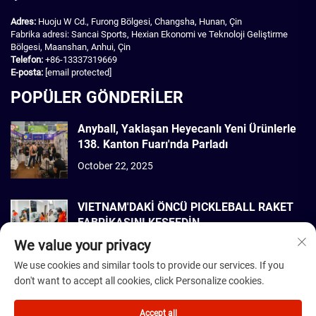
Adres:
Huoju W Cd., Furong Bölgesi, Changsha, Hunan, Çin
Fabrika adresi: Sancai Sports, Hexian Ekonomi ve Teknoloji Geliştirme
Bölgesi, Maanshan, Anhui, Çin
Telefon:
+86-13337319669
E-posta:
[email protected]
POPÜLER GÖNDERİLER
Anyball, Yaklaşan Heyecanlı Yeni Ürünlerle
138. Kanton Fuarı'nda Parladı
October 22, 2025
VIETNAM'DAKİ ÖNCÜ PICKLEBALL RAKET
FABRİKASINI KEŞFEDİN
We value your privacy
September 22, 2025
We use cookies and similar tools to provide our services. If you
don't want to accept all cookies, click Personalize cookies.
Telif Hakkı © 2026 Dmantis Sports Goods Co., Ltd. Beijing Tüm hakları
saklıdır. -
Gizlilik Politikası
Accept all