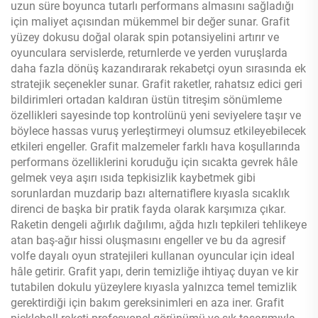
uzun süre boyunca tutarlı performans almasını sağladığı
için maliyet açısından mükemmel bir değer sunar. Grafit
yüzey dokusu doğal olarak spin potansiyelini artırır ve
oyunculara servislerde, returnlerde ve yerden vuruşlarda
daha fazla dönüş kazandırarak rekabetçi oyun sırasında ek
stratejik seçenekler sunar. Grafit raketler, rahatsız edici geri
bildirimleri ortadan kaldıran üstün titreşim sönümleme
özellikleri sayesinde top kontrolünü yeni seviyelere taşır ve
böylece hassas vuruş yerleştirmeyi olumsuz etkileyebilecek
etkileri engeller. Grafit malzemeler farklı hava koşullarında
performans özelliklerini koruduğu için sıcakta gevrek hâle
gelmek veya aşırı ısıda tepkisizlik kaybetmek gibi
sorunlardan muzdarip bazı alternatiflere kıyasla sıcaklık
direnci de başka bir pratik fayda olarak karşımıza çıkar.
Raketin dengeli ağırlık dağılımı, ağda hızlı tepkileri tehlikeye
atan baş-ağır hissi oluşmasını engeller ve bu da agresif
volfe dayalı oyun stratejileri kullanan oyuncular için ideal
hâle getirir. Grafit yapı, derin temizliğe ihtiyaç duyan ve kir
tutabilen dokulu yüzeylere kıyasla yalnızca temel temizlik
gerektirdiği için bakım gereksinimleri en aza iner. Grafit