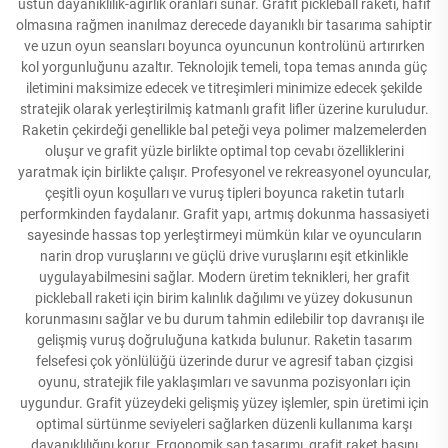
üstün dayanıklılık-ağırlık oranları sunar. Grafit pickleball raketi, hafif
olmasına rağmen inanılmaz derecede dayanıklı bir tasarıma sahiptir
ve uzun oyun seansları boyunca oyuncunun kontrolünü artırırken
kol yorgunluğunu azaltır. Teknolojik temeli, topa temas anında güç
iletimini maksimize edecek ve titreşimleri minimize edecek şekilde
stratejik olarak yerleştirilmiş katmanlı grafit lifler üzerine kuruludur.
Raketin çekirdeği genellikle bal peteği veya polimer malzemelerden
oluşur ve grafit yüzle birlikte optimal top cevabı özelliklerini
yaratmak için birlikte çalışır. Profesyonel ve rekreasyonel oyuncular,
çeşitli oyun koşulları ve vuruş tipleri boyunca raketin tutarlı
performkinden faydalanır. Grafit yapı, artmış dokunma hassasiyeti
sayesinde hassas top yerleştirmeyi mümkün kılar ve oyuncuların
narin drop vuruşlarını ve güçlü drive vuruşlarını eşit etkinlikle
uygulayabilmesini sağlar. Modern üretim teknikleri, her grafit
pickleball raketi için birim kalınlık dağılımı ve yüzey dokusunun
korunmasını sağlar ve bu durum tahmin edilebilir top davranışı ile
gelişmiş vuruş doğruluğuna katkıda bulunur. Raketin tasarım
felsefesi çok yönlülüğü üzerinde durur ve agresif taban çizgisi
oyunu, stratejik file yaklaşımları ve savunma pozisyonları için
uygundur. Grafit yüzeydeki gelişmiş yüzey işlemler, spin üretimi için
optimal sürtünme seviyeleri sağlarken düzenli kullanıma karşı
dayanıklılığını korur. Ergonomik sap tasarımı, grafit raket başını