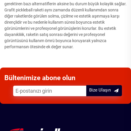
gerektiren bazı alternatiflerin aksine bu durum büyük kolaylık sağlar.
Grafit pickleball raketi aynı zamanda düzenli kullanımdan sonra
diğer raketlerde görülen solma, çizilme ve estetik aşınmaya karşı
dirençlidir ve bu nedenle kullanım süresi boyunca estetik
görünümlerini ve profesyonel görünüşlerini korurlar. Bu estetik
dayanıklılık, raketin satış sonrası değerini ve profesyonel
görüntüsünü kullanım ömrü boyunca koruyarak yalnızca
performansın ötesinde ek değer sunar.
Bültenimize abone olun
Bize Ulaşın