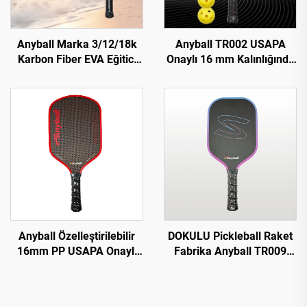
Anyball Marka 3/12/18k
Anyball TR002 USAPA
Karbon Fiber EVA Eğitici
Onaylı 16 mm Kalınlığında
için Eğimli Yüzeyli Karbon
Tam Karbon Padel Raketi
Plaj Tenis Raketi
Pickleball Raket Dayanıklı
Eğitim ve Eğlence Aracı
Anyball Özelleştirilebilir
DOKULU Pickleball Raket
16mm PP USAPA Onaylı
Fabrika Anyball TR009
Karbon Fiber Pickleball
Model Karbon Fiber
Raket Yetişkinler İçin
Pickleball Raket 16mm
Eğitim Termoform 18K
Kenar Korumalı