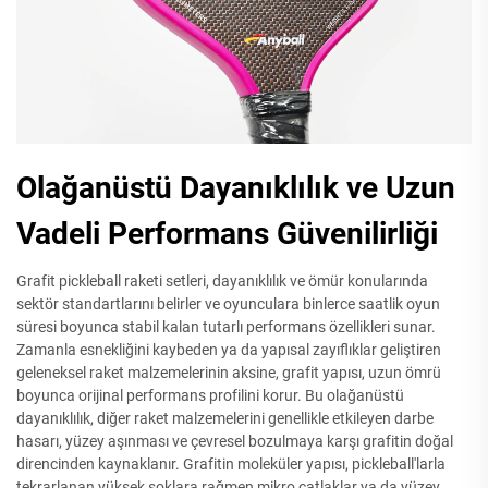
Olağanüstü Dayanıklılık ve Uzun
Vadeli Performans Güvenilirliği
Grafit pickleball raketi setleri, dayanıklılık ve ömür konularında
sektör standartlarını belirler ve oyunculara binlerce saatlik oyun
süresi boyunca stabil kalan tutarlı performans özellikleri sunar.
Zamanla esnekliğini kaybeden ya da yapısal zayıflıklar geliştiren
geleneksel raket malzemelerinin aksine, grafit yapısı, uzun ömrü
boyunca orijinal performans profilini korur. Bu olağanüstü
dayanıklılık, diğer raket malzemelerini genellikle etkileyen darbe
hasarı, yüzey aşınması ve çevresel bozulmaya karşı grafitin doğal
direncinden kaynaklanır. Grafitin moleküler yapısı, pickleball'larla
tekrarlanan yüksek şoklara rağmen mikro çatlaklar ya da yüzey