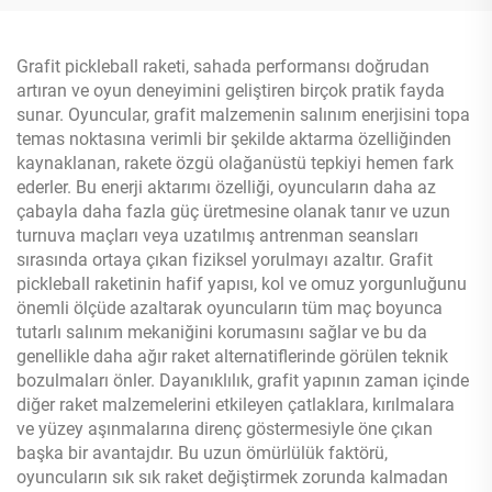
T700 Bal Peteği
Grafit pickleball raketi, sahada performansı doğrudan
artıran ve oyun deneyimini geliştiren birçok pratik fayda
sunar. Oyuncular, grafit malzemenin salınım enerjisini topa
temas noktasına verimli bir şekilde aktarma özelliğinden
kaynaklanan, rakete özgü olağanüstü tepkiyi hemen fark
ederler. Bu enerji aktarımı özelliği, oyuncuların daha az
çabayla daha fazla güç üretmesine olanak tanır ve uzun
turnuva maçları veya uzatılmış antrenman seansları
sırasında ortaya çıkan fiziksel yorulmayı azaltır. Grafit
pickleball raketinin hafif yapısı, kol ve omuz yorgunluğunu
önemli ölçüde azaltarak oyuncuların tüm maç boyunca
tutarlı salınım mekaniğini korumasını sağlar ve bu da
genellikle daha ağır raket alternatiflerinde görülen teknik
bozulmaları önler. Dayanıklılık, grafit yapının zaman içinde
diğer raket malzemelerini etkileyen çatlaklara, kırılmalara
ve yüzey aşınmalarına direnç göstermesiyle öne çıkan
başka bir avantajdır. Bu uzun ömürlülük faktörü,
oyuncuların sık sık raket değiştirmek zorunda kalmadan