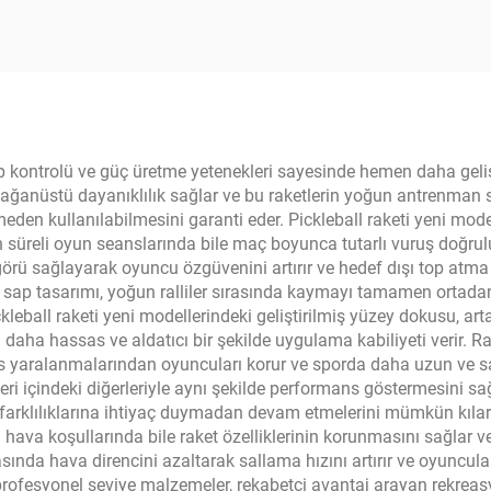
t Dayanıklı Eğitim
Çekirdek ve 16
e Eğlence Aracı
Kenar Koruma i
top kontrolü ve güç üretme yetenekleri sayesinde hemen daha gel
olağanüstü dayanıklılık sağlar ve bu raketlerin yoğun antrenman 
eden kullanılabilmesini garanti eder. Pickleball raketi yeni model
süreli oyun seanslarında bile maç boyunca tutarlı vuruş doğrulu
şgörü sağlayarak oyuncu özgüvenini artırır ve hedef dışı top a
ap tasarımı, yoğun ralliler sırasında kaymayı tamamen ortadan k
kleball raketi yeni modellerindeki geliştirilmiş yüzey dokusu, ar
rşı daha hassas ve aldatıcı bir şekilde uygulama kabiliyeti verir
tres yaralanmalarından oyuncuları korur ve sporda daha uzun ve sağ
 seri içindeki diğerleriyle aynı şekilde performans göstermesini 
klılıklarına ihtiyaç duymadan devam etmelerini mümkün kılar. Sı
n hava koşullarında bile raket özelliklerinin korunmasını sağlar 
rasında hava direncini azaltarak sallama hızını artırır ve oyuncu
 profesyonel seviye malzemeler, rekabetçi avantaj arayan rekreas