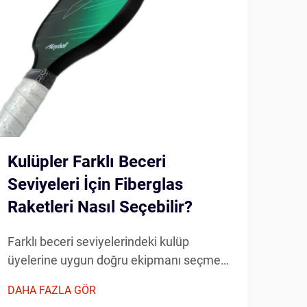
Kulüpler Farklı Beceri
Any
Seviyeleri İçin Fiberglas
Gel
Raketleri Nasıl Seçebilir?
Far
Farklı beceri seviyelerindeki kulüp
Mode
üyelerine uygun doğru ekipmanı seçmek,
oyun
performans özelliklerinin, dayanıklılığın ve
ekip
DAHA FAZLA GÖR
DAHA
maliyet etkinliğinin dikkatlice
önem