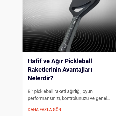
Hafif ve Ağır Pickleball
Raketlerinin Avantajları
Nelerdir?
Bir pickleball raketi ağırlığı, oyun
performansınızı, kontrolünüzü ve genel
oyun deneyiminizi önemli ölçüde etkiler.
DAHA FAZLA GÖR
Hafif pickleball raketi ile daha ağır