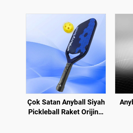
Çok Satan Anyball Siyah
Any
Pickleball Raket Orijinal
Fabrika Karbon Fiber
Kalın
T700 Yetişkinler İçin
Pade