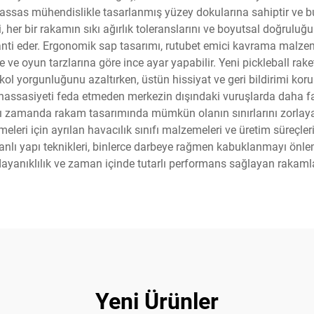
n hassas mühendislikle tasarlanmış yüzey dokularına sahiptir ve bu
, her bir rakamın sıkı ağırlık toleranslarını ve boyutsal doğrulu
anti eder. Ergonomik sap tasarımı, rutubet emici kavrama malzemeler
e ve oyun tarzlarına göre ince ayar yapabilir. Yeni pickleball ra
kol yorgunluğunu azaltırken, üstün hissiyat ve geri bildirimi korur.
 hassasiyeti feda etmeden merkezin dışındaki vuruşlarda daha f
zamanda rakam tasarımında mümkün olanın sınırlarını zorlayan k
zemeleri için ayrılan havacılık sınıfı malzemeleri ve üretim süreçl
anlı yapı teknikleri, binlerce darbeye rağmen kabuklanmayı ön
dayanıklılık ve zaman içinde tutarlı performans sağlayan rakamlar
Yeni Ürünler