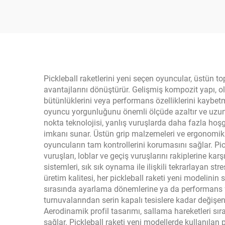
İç/Dış Mekan Sporları
Rake
16mm
v
Pickleball raketlerini yeni seçen oyuncular, üstün 
avantajlarını dönüştürür. Gelişmiş kompozit yapı, 
bütünlüklerini veya performans özelliklerini kaybetm
oyuncu yorgunluğunu önemli ölçüde azaltır ve uzun 
nokta teknolojisi, yanlış vuruşlarda daha fazla ho
imkanı sunar. Üstün grip malzemeleri ve ergonomik s
oyuncuların tam kontrollerini korumasını sağlar. Pic
vuruşları, loblar ve geçiş vuruşlarını rakiplerine ka
sistemleri, sık sık oynama ile ilişkili tekrarlayan s
üretim kalitesi, her pickleball raketi yeni modelinin
sırasında ayarlama dönemlerine ya da performans far
turnuvalarından serin kapalı tesislere kadar değişe
Aerodinamik profil tasarımı, sallama hareketleri sı
sağlar. Pickleball raketi yeni modellerde kullanılan