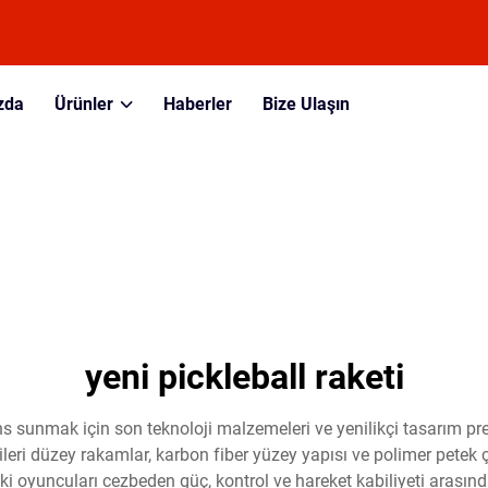
zda
Ürünler
Haberler
Bize Ulaşın
yeni pickleball raketi
ns sunmak için son teknoloji malzemeleri ve yenilikçi tasarım pre
u ileri düzey rakamlar, karbon fiber yüzey yapısı ve polimer petek
eki oyuncuları cezbeden güç, kontrol ve hareket kabiliyeti arasın