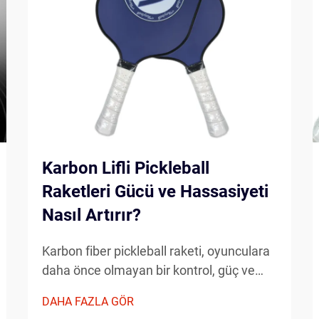
Karbon Lifli Pickleball
Raketleri Gücü ve Hassasiyeti
Nasıl Artırır?
Karbon fiber pickleball raketi, oyunculara
daha önce olmayan bir kontrol, güç ve
hassasiyet sunarak spora damga
DAHA FAZLA GÖR
vurmuştur. Bu gelişmiş raketler, hafif