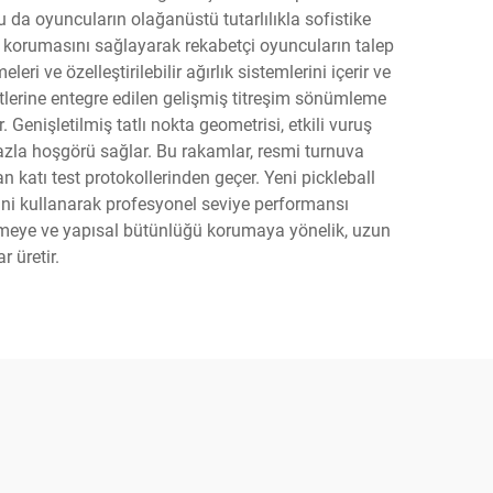
 da oyuncuların olağanüstü tutarlılıkla sofistike
ğu korumasını sağlayarak rekabetçi oyuncuların talep
i ve özelleştirilebilir ağırlık sistemlerini içerir ve
ketlerine entegre edilen gelişmiş titreşim sönümleme
 Genişletilmiş tatlı nokta geometrisi, etkili vuruş
azla hoşgörü sağlar. Bu rakamlar, resmi turnuva
atı test protokollerinden geçer. Yeni pickleball
erini kullanarak profesyonel seviye performansı
lemeye ve yapısal bütünlüğü korumaya yönelik, uzun
 üretir.