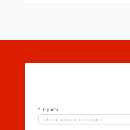
alternatifler arasında seçim yaparken
oyuncular, oynama tarzlarını, fiziksel...
E-posta