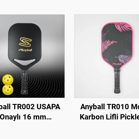
ball TR002 USAPA
Anyball TR010 M
Onaylı 16 mm
Karbon Lifli Pickl
lığında Tam Karbon
Raket, Eğlence İçi
l Raketi Pickleball
Kazanlı Bal Pet