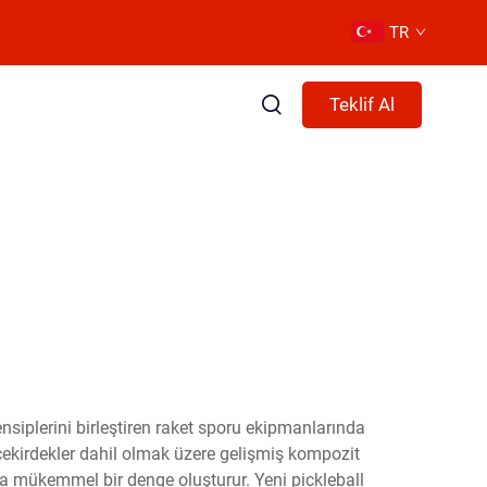
TR
Teklif Al
nsiplerini birleştiren raket sporu ekipmanlarında
 çekirdekler dahil olmak üzere gelişmiş kompozit
da mükemmel bir denge oluşturur. Yeni pickleball