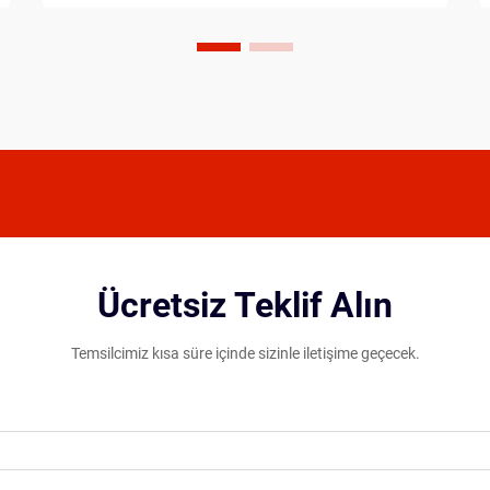
yapıyı olağanüstü dayanıklılıkla
birleştirerek profesyonel ve rekabetçi
oyuncuların tercih ettiği seçenek haline
gelmiştir...
Ücretsiz Teklif Alın
Temsilcimiz kısa süre içinde sizinle iletişime geçecek.