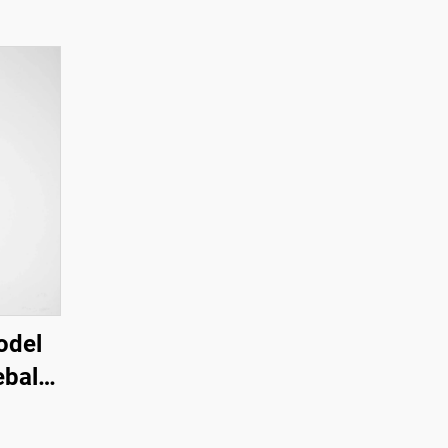
odel
eball
n Doku
eği