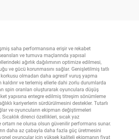
 mm
le
işmiş saha performansına erişir ve rekabet
seansları ve turnuva maçlarında yapısal
lerindeki ağırlık dağılımının optimize edilmesi,
ğu ve gücü korunmasını sağlar. Genişletilmiş tatlı
tma korkusu olmadan daha agresif vuruş yapma
aldırır ve terlemiş ellerle dahi zorlu durumlarda
tan spin oranları oluşturarak oyunculara düşüş
. Raket yapısına entegre edilmiş titreşim sönümleme
lıklı kariyerlerin sürdürülmesini destekler. Tutarlı
sağlar ve oyuncuların ekipman değiştirmeleri
caklık direnci özellikleri, sıcak yaz
ve ortam ne olursa olsun güvenilir performans sunar.
ların daha az çabayla daha fazla güç üretmesini
yonel oyuncular için yüksek kaliteli ekipmanın fiyat