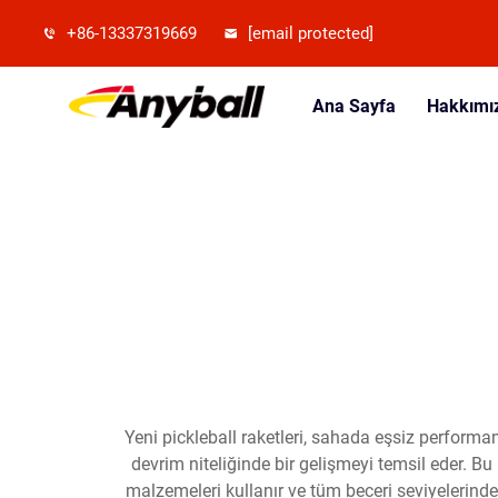
+86-13337319669
[email protected]
Ana Sayfa
Hakkımı
Yeni pickleball raketleri, sahada eşsiz performa
devrim niteliğinde bir gelişmeyi temsil eder. B
malzemeleri kullanır ve tüm beceri seviyelerind