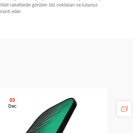
eli raketlerde görülen ölü noktaları ve tutarsız
ranti eder.
03
0
Dec
De