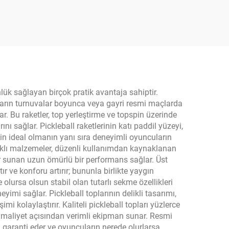
mm
Seviye Oyuncular İçin
eball
16mm Güç Kontrolü
Eğitim Kullanımı İçin Dış
Mekan
nlük sağlayan birçok pratik avantaja sahiptir.
uların turnuvalar boyunca veya gayri resmi maçlarda
r. Bu raketler, top yerleştirme ve topspin üzerinde
nı sağlar. Pickleball raketlerinin katı paddil yüzeyi,
için ideal olmanın yanı sıra deneyimli oyuncuların
yanıklı malzemeler, düzenli kullanımdan kaynaklanan
 sunan uzun ömürlü bir performans sağlar. Üst
 ve konforu artırır; bununla birlikte yaygın
e olursa olsun stabil olan tutarlı sekme özellikleri
mi sağlar. Pickleball toplarının delikli tasarımı,
imi kolaylaştırır. Kaliteli pickleball topları yüzlerce
maliyet açısından verimli ekipman sunar. Resmi
ğu garanti eder ve oyuncuların nerede olurlarsa