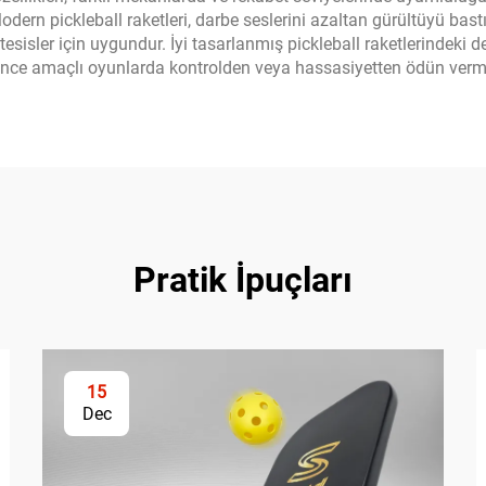
odern pickleball raketleri, darbe seslerini azaltan gürültüyü bastı
 tesisler için uygundur. İyi tasarlanmış pickleball raketlerindeki 
lence amaçlı oyunlarda kontrolden veya hassasiyetten ödün verm
Pratik İpuçları
15
Dec