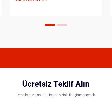
Hafif pickleball raketi ile daha ağır
alternatifler arasında seçim yaparken
oyuncular, oynama tarzlarını, fiziksel...
Ücretsiz Teklif Alın
Temsilcimiz kısa süre içinde sizinle iletişime geçecek.