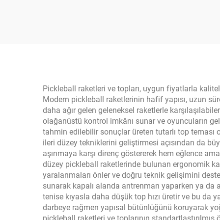
Karbon Plaj Tenis Raketi
7m
Masa
Ra
Pickleball raketleri ve topları, uygun fiyatlarla kal
Modern pickleball raketlerinin hafif yapısı, uzun s
daha ağır gelen geleneksel raketlerle karşılaşılabil
olağanüstü kontrol imkânı sunar ve oyuncuların gelişm
tahmin edilebilir sonuçlar üreten tutarlı top teması
ileri düzey tekniklerini geliştirmesi açısından da b
aşınmaya karşı direnç göstererek hem eğlence amaç
düzey pickleball raketlerinde bulunan ergonomik kavr
yaralanmaları önler ve doğru teknik gelişimini destekl
sunarak kapalı alanda antrenman yaparken ya da açık
tenise kıyasla daha düşük top hızı üretir ve bu da yaşl
darbeye rağmen yapısal bütünlüğünü koruyarak yoğu
pickleball raketleri ve toplarının standartlaştırılmı