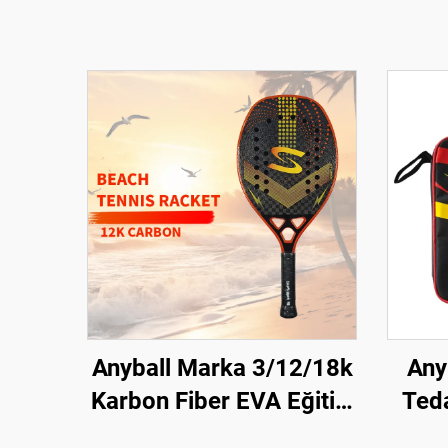
Anyball Marka 3/12/18k
Any
Karbon Fiber EVA Eğitici
Teda
için Eğimli Yüzeyli
To