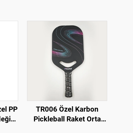
zel PP
TR006 Özel Karbon
deği
Pickleball Raket Orta
Cam
Ağırlık Denge Orta