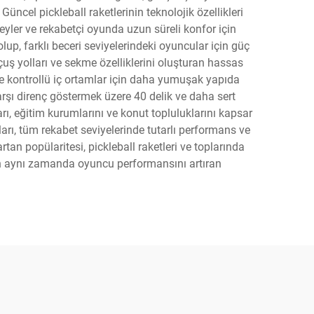
üncel pickleball raketlerinin teknolojik özellikleri
yler ve rekabetçi oyunda uzun süreli konfor için
lup, farklı beceri seviyelerindeki oyuncular için güç
 uçuş yolları ve sekme özelliklerini oluşturan hassas
kle kontrollü iç ortamlar için daha yumuşak yapıda
arşı direnç göstermek üzere 40 delik ve daha sert
arı, eğitim kurumlarını ve konut topluluklarını kapsar
pları, tüm rekabet seviyelerinde tutarlı performans ve
rtan popülaritesi, pickleball raketleri ve toplarında
rken aynı zamanda oyuncu performansını artıran