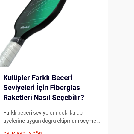
Kulüpler Farklı Beceri
Any
Seviyeleri İçin Fiberglas
Gel
Raketleri Nasıl Seçebilir?
Far
Farklı beceri seviyelerindeki kulüp
Mode
üyelerine uygun doğru ekipmanı seçmek,
oyun
performans özelliklerinin, dayanıklılığın ve
ekip
DAHA FAZLA GÖR
DAHA