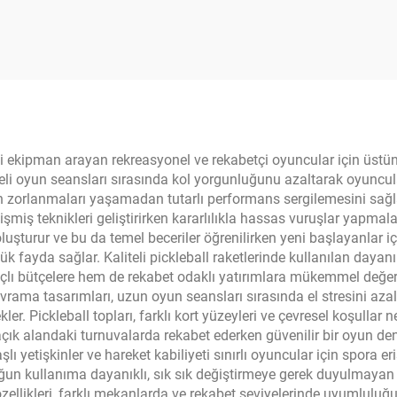
m Cassia Siamea
Karbon Lif 13
 Tenisi Raketi İki
Termoformlu Pickl
ket Çanta ile Set
Paddle
iteli ekipman arayan rekreasyonel ve rekabetçi oyuncular için üstü
üreli oyun seansları sırasında kol yorgunluğunu azaltarak oyunc
en zorlanmaları yaşamadan tutarlı performans sergilemesini sağla
iş teknikleri geliştirirken kararlılıkla hassas vuruşlar yapmaları
 oluşturur ve bu da temel beceriler öğrenilirken yeni başlayanlar 
üyük fayda sağlar. Kaliteli pickleball raketlerinde kullanılan da
lı bütçelere hem de rekabet odaklı yatırımlara mükemmel değer
ama tasarımları, uzun oyun seansları sırasında el stresini azaltır
er. Pickleball topları, farklı kort yüzeyleri ve çevresel koşullar n
 alandaki turnuvalarda rekabet ederken güvenilir bir oyun deneyi
ı yetişkinler ve hareket kabiliyeti sınırlı oyuncular için spora eriş
n kullanıma dayanıklı, sık sık değiştirmeye gerek duyulmayan 
ş özellikleri, farklı mekanlarda ve rekabet seviyelerinde uyumlulu