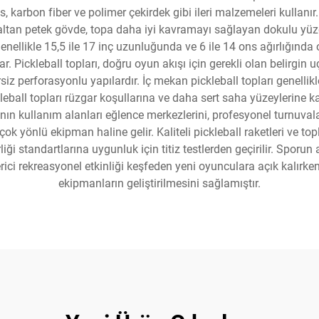
karbon fiber ve polimer çekirdek gibi ileri malzemeleri kullanır. G
altan petek gövde, topa daha iyi kavramayı sağlayan dokulu yüze
enellikle 15,5 ile 17 inç uzunluğunda ve 6 ile 14 ons ağırlığında o
ar. Pickleball topları, doğru oyun akışı için gerekli olan belirgin
iz perforasyonlu yapılardır. İç mekan pickleball topları genelli
kleball topları rüzgar koşullarına ve daha sert saha yüzeylerine k
rının kullanım alanları eğlence merkezlerini, profesyonel turnuval
ok yönlü ekipman haline gelir. Kaliteli pickleball raketleri ve to
i standartlarına uygunluk için titiz testlerden geçirilir. Sporun a
erici rekreasyonel etkinliği keşfeden yeni oyunculara açık kalı
ekipmanların geliştirilmesini sağlamıştır.