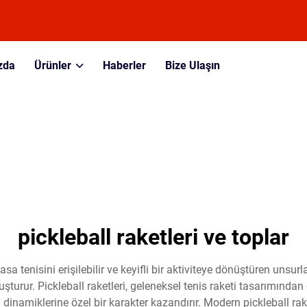
zda
Ürünler
Haberler
Bize Ulaşın
pickleball raketleri ve toplar
asa tenisini erişilebilir ve keyifli bir aktiviteye dönüştüren unsur
şturur. Pickleball raketleri, geleneksel tenis raketi tasarımından 
inamiklerine özel bir karakter kazandırır. Modern pickleball raket