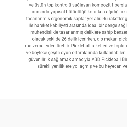
ve üstün top kontrolü sağlayan kompozit fiberglas, 
arasında yapısal bütünlüğü korurken ağırlığı az
tasarlanmış ergonomik saplar yer alır. Bu raketler g
ile hareket kabiliyeti arasında ideal bir denge sağl
mühendislikle tasarlanmış deliklere sahip benzers
olacak şekilde 26 delik içerirken, dış mekan pic
malzemelerden üretilir. Pickleball raketleri ve topla
ve böylece çeşitli oyun ortamlarında kullanılabilen ç
güvenilirlik sağlamak amacıyla ABD Pickleball Birliğ
sürekli yeniliklere yol açmış ve bu heyecan v