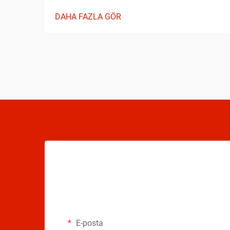
unsurları dikkate almak gerekir. Sahaya
DAHA FAZLA GÖR
çıkmadan önce temel unsurları anlamak,
ilerlemenizi önemli ölçüde hızlandırabilir...
E-posta