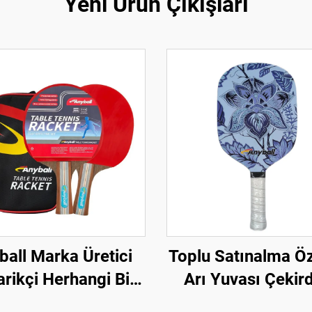
Yeni Ürün Çıkışları
ball Marka Üretici
Toplu Satınalma Ö
rikçi Herhangi Bir
Arı Yuvası Çekir
p Pingpong Raket
USAPA Onaylı 