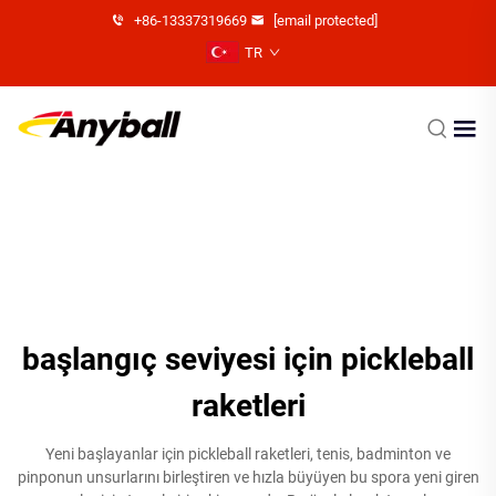
+86-13337319669
[email protected]
TR
başlangıç seviyesi için pickleball
raketleri
Yeni başlayanlar için pickleball raketleri, tenis, badminton ve
pinponun unsurlarını birleştiren ve hızla büyüyen bu spora yeni giren