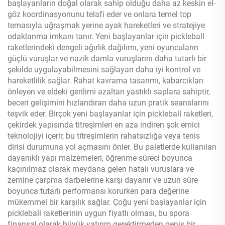
başlayanların doğal olarak sahip olduğu daha az keskin el-
göz koordinasyonunu telafi eder ve onlara temel top
temasıyla uğraşmak yerine ayak hareketleri ve stratejiye
odaklanma imkanı tanır. Yeni başlayanlar için pickleball
raketlerindeki dengeli ağırlık dağılımı, yeni oyuncuların
güçlü vuruşlar ve nazik damla vuruşlarını daha tutarlı bir
şekilde uygulayabilmesini sağlayan daha iyi kontrol ve
hareketlilik sağlar. Rahat kavrama tasarımı, kabarcıkları
önleyen ve eldeki gerilimi azaltan yastıklı saplara sahiptir,
beceri gelişimini hızlandıran daha uzun pratik seanslarını
teşvik eder. Birçok yeni başlayanlar için pickleball raketleri,
çekirdek yapısında titreşimleri en aza indiren şok emici
teknolojiyi içerir, bu titreşimlerin rahatsızlığa veya tenis
dirisi durumuna yol açmasını önler. Bu paletlerde kullanılan
dayanıklı yapı malzemeleri, öğrenme süreci boyunca
kaçınılmaz olarak meydana gelen hatalı vuruşlara ve
zemine çarpma darbelerine karşı dayanır ve uzun süre
boyunca tutarlı performansı korurken para değerine
mükemmel bir karşılık sağlar. Çoğu yeni başlayanlar için
pickleball raketlerinin uygun fiyatlı olması, bu spora
finansal olarak büyük yatırım gerektirmeden geniş bir