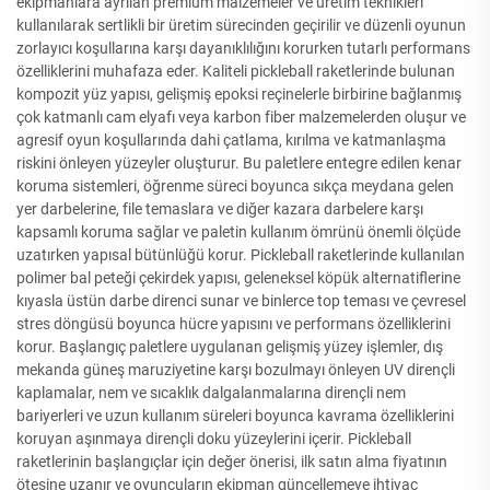
ekipmanlara ayrılan premium malzemeler ve üretim teknikleri
kullanılarak sertlikli bir üretim sürecinden geçirilir ve düzenli oyunun
zorlayıcı koşullarına karşı dayanıklılığını korurken tutarlı performans
özelliklerini muhafaza eder. Kaliteli pickleball raketlerinde bulunan
kompozit yüz yapısı, gelişmiş epoksi reçinelerle birbirine bağlanmış
çok katmanlı cam elyafı veya karbon fiber malzemelerden oluşur ve
agresif oyun koşullarında dahi çatlama, kırılma ve katmanlaşma
riskini önleyen yüzeyler oluşturur. Bu paletlere entegre edilen kenar
koruma sistemleri, öğrenme süreci boyunca sıkça meydana gelen
yer darbelerine, file temaslara ve diğer kazara darbelere karşı
kapsamlı koruma sağlar ve paletin kullanım ömrünü önemli ölçüde
uzatırken yapısal bütünlüğü korur. Pickleball raketlerinde kullanılan
polimer bal peteği çekirdek yapısı, geleneksel köpük alternatiflerine
kıyasla üstün darbe direnci sunar ve binlerce top teması ve çevresel
stres döngüsü boyunca hücre yapısını ve performans özelliklerini
korur. Başlangıç paletlere uygulanan gelişmiş yüzey işlemler, dış
mekanda güneş maruziyetine karşı bozulmayı önleyen UV dirençli
kaplamalar, nem ve sıcaklık dalgalanmalarına dirençli nem
bariyerleri ve uzun kullanım süreleri boyunca kavrama özelliklerini
koruyan aşınmaya dirençli doku yüzeylerini içerir. Pickleball
raketlerinin başlangıçlar için değer önerisi, ilk satın alma fiyatının
ötesine uzanır ve oyuncuların ekipman güncellemeye ihtiyaç