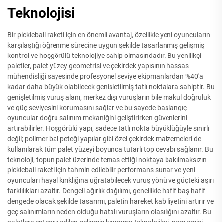
Teknolojisi
Bir pickleball raketi için en önemli avantaj, özellikle yeni oyuncuların
karşılaştığı öğrenme sürecine uygun şekilde tasarlanmış gelişmiş
kontrol ve hoşgörülü teknolojiye sahip olmasındadır. Bu yenilikçi
paletler, palet yüzey geometrisi ve çekirdek yapısının hassas
mühendisliği sayesinde profesyonel seviye ekipmanlardan %40'a
kadar daha büyük olabilecek genişletilmiş tatlı noktalara sahiptir. Bu
genişletilmiş vuruş alanı, merkez dışı vuruşların bile makul doğruluk
ve güç seviyesini korumasını sağlar ve bu sayede başlangıç
oyuncular doğru salınım mekaniğini geliştirirken güvenlerini
artırabilirler. Hoşgörülü yapı, sadece tatlı nokta büyüklüğüyle sınırlı
değil; polimer bal peteği yapılar gibi özel çekirdek malzemeleri de
kullanılarak tüm palet yüzeyi boyunca tutarlı top cevabı sağlanır. Bu
teknoloji, topun palet üzerinde temas ettiği noktaya bakılmaksızın
pickleball raketi için tahmin edilebilir performans sunar ve yeni
oyuncuları hayal kırıklığına uğratabilecek vuruş yönü ve güçteki aşırı
farklılıkları azaltır. Dengeli ağırlık dağılımı, genellikle hafif baş hafif
dengede olacak şekilde tasarımı, paletin hareket kabiliyetini artırır ve
geç salınımların neden olduğu hatalı vuruşların olasılığını azaltır. Bu
paletlere entegre edilen gelişmiş kavrama teknolojileri, nem emici