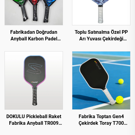
Fabrikadan Doğrudan
Toplu Satınalma Özel PP
Anyball Karbon Padel
Arı Yuvası Çekirdeği
Raket 18k Karbon Fiber
USAPA Onaylı Cam Karbon
EVA Eğitici için Eğimli
Lif 13mm Termoformlu
Yüzeyli
Pickleball Paddle
DOKULU Pickleball Raket
Fabrika Toptan Gen4
Fabrika Anyball TR009
Çekirdek Toray T700
Model Karbon Fiber
Termoform Pickleball