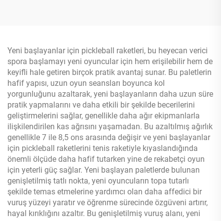
Pickleball Raket 16mm
Raket 14 mm 16 mm EVA
Kenar Korumalı
Köpük Kenarlar Karbon Lif
USAPA Onaylı
Yeni başlayanlar için pickleball raketleri, bu heyecan verici
spora başlamayı yeni oyuncular için hem erişilebilir hem de
keyifli hale getiren birçok pratik avantaj sunar. Bu paletlerin
hafif yapısı, uzun oyun seansları boyunca kol
yorgunluğunu azaltarak, yeni başlayanların daha uzun süre
pratik yapmalarını ve daha etkili bir şekilde becerilerini
geliştirmelerini sağlar, genellikle daha ağır ekipmanlarla
ilişkilendirilen kas ağrısını yaşamadan. Bu azaltılmış ağırlık
genellikle 7 ile 8,5 ons arasında değişir ve yeni başlayanlar
için pickleball raketlerini tenis raketiyle kıyaslandığında
önemli ölçüde daha hafif tutarken yine de rekabetçi oyun
için yeterli güç sağlar. Yeni başlayan paletlerde bulunan
genişletilmiş tatlı nokta, yeni oyuncuların topa tutarlı
şekilde temas etmelerine yardımcı olan daha affedici bir
vuruş yüzeyi yaratır ve öğrenme sürecinde özgüveni artırır,
hayal kırıklığını azaltır. Bu genişletilmiş vuruş alanı, yeni