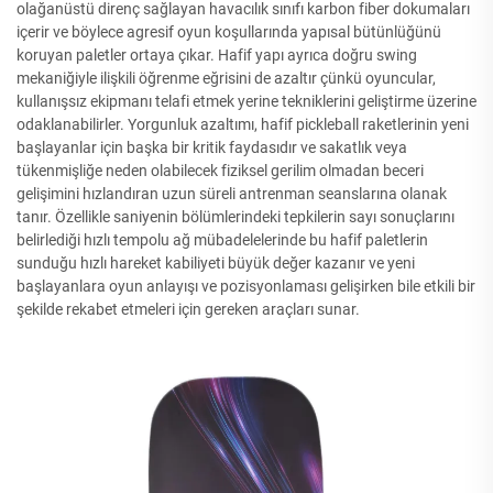
olağanüstü direnç sağlayan havacılık sınıfı karbon fiber dokumaları
içerir ve böylece agresif oyun koşullarında yapısal bütünlüğünü
koruyan paletler ortaya çıkar. Hafif yapı ayrıca doğru swing
mekaniğiyle ilişkili öğrenme eğrisini de azaltır çünkü oyuncular,
kullanışsız ekipmanı telafi etmek yerine tekniklerini geliştirme üzerine
odaklanabilirler. Yorgunluk azaltımı, hafif pickleball raketlerinin yeni
başlayanlar için başka bir kritik faydasıdır ve sakatlık veya
tükenmişliğe neden olabilecek fiziksel gerilim olmadan beceri
gelişimini hızlandıran uzun süreli antrenman seanslarına olanak
tanır. Özellikle saniyenin bölümlerindeki tepkilerin sayı sonuçlarını
belirlediği hızlı tempolu ağ mübadelelerinde bu hafif paletlerin
sunduğu hızlı hareket kabiliyeti büyük değer kazanır ve yeni
başlayanlara oyun anlayışı ve pozisyonlaması gelişirken bile etkili bir
şekilde rekabet etmeleri için gereken araçları sunar.