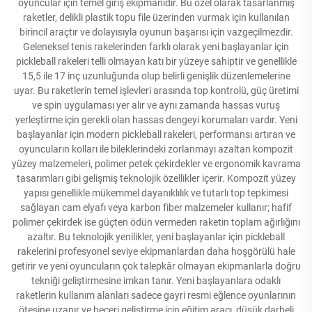
oyuncular için temel giriş ekipmanıdır. Bu özel olarak tasarlanmış
raketler, delikli plastik topu file üzerinden vurmak için kullanılan
birincil araçtır ve dolayısıyla oyunun başarısı için vazgeçilmezdir.
Geleneksel tenis rakelerinden farklı olarak yeni başlayanlar için
pickleball rakeleri telli olmayan katı bir yüzeye sahiptir ve genellikle
15,5 ile 17 inç uzunluğunda olup belirli genişlik düzenlemelerine
uyar. Bu raketlerin temel işlevleri arasında top kontrolü, güç üretimi
ve spin uygulaması yer alır ve aynı zamanda hassas vuruş
yerleştirme için gerekli olan hassas dengeyi korumaları vardır. Yeni
başlayanlar için modern pickleball rakeleri, performansı artıran ve
oyuncuların kolları ile bileklerindeki zorlanmayı azaltan kompozit
yüzey malzemeleri, polimer petek çekirdekler ve ergonomik kavrama
tasarımları gibi gelişmiş teknolojik özellikler içerir. Kompozit yüzey
yapısı genellikle mükemmel dayanıklılık ve tutarlı top tepkimesi
sağlayan cam elyafı veya karbon fiber malzemeler kullanır; hafif
polimer çekirdek ise güçten ödün vermeden raketin toplam ağırlığını
azaltır. Bu teknolojik yenilikler, yeni başlayanlar için pickleball
rakelerini profesyonel seviye ekipmanlardan daha hoşgörülü hale
getirir ve yeni oyuncuların çok talepkâr olmayan ekipmanlarla doğru
tekniği geliştirmesine imkan tanır. Yeni başlayanlara odaklı
raketlerin kullanım alanları sadece gayri resmi eğlence oyunlarının
ötesine uzanır ve beceri geliştirme için eğitim aracı, düşük darbeli