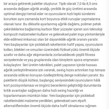
bir araya getirerek paletler oluşturur. Tipik olarak 7,0 ila 8,5 ons
arasında değişen ağırlık aralığı, çeviklik ile güç üretimi arasında
optimal dengiyi temsil eder ve oyuncuların hızlı tepki sürelerini
korurken aynı zamanda kort boyunca etkili vuruşlar yapmalarına
olanak tanır. Bu dikkatle ayarlanmış ağırlık dağılımı, polimer petek
çekirdeklerine bağlanmış karbon fiber yüzeyler içeren son teknoloji
kompozit malzemeleri kullanır ve geleneksel palet inşa yöntemleriyle
elde edilmesi imkansız olan bir dayanıklılık-ağırlık oranını yaratır.
Yeni başlayanlar için pickleball raketlerinin hafif yapısı, oyuncuların
kolları, bilekleri ve omuzları üzerindeki fiziksel yükü önemli ölçüde
azaltır ve daha ağır ekipmanlarla zorlanabilecek çeşitli fitness
seviyelerinde ve yaş gruplarında olan bireylerin spora erişmesini
kolaylaştırır. İleri üretim teknikleri, palet yapısının içinde hassas
ağırlık yerleştirilmesine izin vererek, swing hızını artırırken top teması
sırasında istikrarı koruyan özelleştirilmiş denge noktaları yaratır. Bu
paletlerin düşük kütlesi, başlangıç seviyesindeki oyuncuların hâlâ
kort pozisyonlaması ve öngörü becerilerini geliştirdiği durumlarda
kritik avantajlar sağlayan daha hızlı swing hazırlığı ve
toparlanmasını mümkün kılar. Yeni başlayanlar için pickleball
raketlerindeki malzeme yenilikleri, geleneksel cam elyaft
alternatiflerinden önemli ölçüde daha hafif olmalarına rağmen