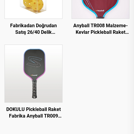
Fabrikadan Doğrudan
Anyball TR008 Malzeme-
Satış 26/40 Delik
Kevlar Pickleball Raket
Profesyonel Pickleball
16mm Kenar Korumalı
Topları PE Malzeme
Dayanıklı PP Eğlence
Pickleball Topları
Doğrudan Fabrikadan
DOKULU Pickleball Raket
Fabrika Anyball TR009
Model Karbon Fiber
Pickleball Raket 16mm