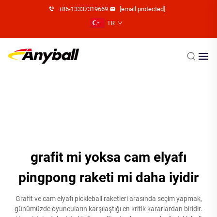
+86-13337319669
[email protected]
TR
grafit mi yoksa cam elyafı
pingpong raketi mi daha iyidir
Grafit ve cam elyafı pickleball raketleri arasında seçim yapmak,
günümüzde oyuncuların karşılaştığı en kritik kararlardan biridir.