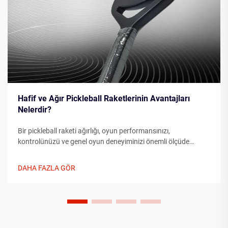
Hafif ve Ağır Pickleball Raketlerinin Avantajları
Nelerdir?
Bir pickleball raketi ağırlığı, oyun performansınızı,
kontrolünüzü ve genel oyun deneyiminizi önemli ölçüde
etkiler. Hafif pickleball raketi ile daha ağır alternatifler
arasında seçim yaparken oyuncular, oynama tarzlarını,
DAHA FAZLA GÖR
fiziksel...