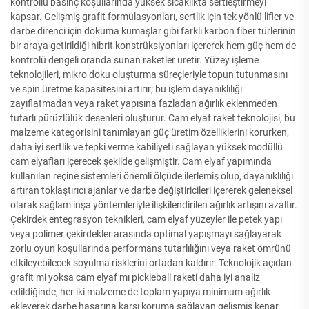
kontrollü basınç koşullarında yüksek sıcaklıkta sertleştirmeyi
kapsar. Gelişmiş grafit formülasyonları, sertlik için tek yönlü lifler ve
darbe direnci için dokuma kumaşlar gibi farklı karbon fiber türlerinin
bir araya getirildiği hibrit konstrüksiyonları içererek hem güç hem de
kontrolü dengeli oranda sunan raketler üretir. Yüzey işleme
teknolojileri, mikro doku oluşturma süreçleriyle topun tutunmasını
ve spin üretme kapasitesini artırır; bu işlem dayanıklılığı
zayıflatmadan veya raket yapısına fazladan ağırlık eklenmeden
tutarlı pürüzlülük desenleri oluşturur. Cam elyaf raket teknolojisi, bu
malzeme kategorisini tanımlayan güç üretim özelliklerini korurken,
daha iyi sertlik ve tepki verme kabiliyeti sağlayan yüksek modüllü
cam elyafları içerecek şekilde gelişmiştir. Cam elyaf yapımında
kullanılan reçine sistemleri önemli ölçüde ilerlemiş olup, dayanıklılığı
artıran toklaştırıcı ajanlar ve darbe değiştiricileri içererek geleneksel
olarak sağlam inşa yöntemleriyle ilişkilendirilen ağırlık artışını azaltır.
Çekirdek entegrasyon teknikleri, cam elyaf yüzeyler ile petek yapı
veya polimer çekirdekler arasında optimal yapışmayı sağlayarak
zorlu oyun koşullarında performans tutarlılığını veya raket ömrünü
etkileyebilecek soyulma risklerini ortadan kaldırır. Teknolojik açıdan
grafit mi yoksa cam elyaf mı pickleball raketi daha iyi analiz
edildiğinde, her iki malzeme de toplam yapıya minimum ağırlık
ekleyerek darbe hasarına karşı koruma sağlayan gelişmiş kenar