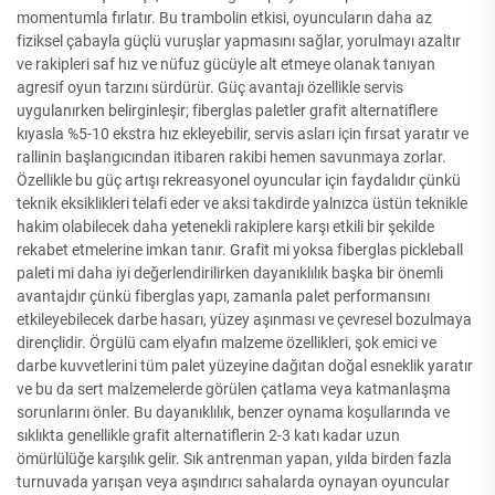
momentumla fırlatır. Bu trambolin etkisi, oyuncuların daha az
fiziksel çabayla güçlü vuruşlar yapmasını sağlar, yorulmayı azaltır
ve rakipleri saf hız ve nüfuz gücüyle alt etmeye olanak tanıyan
agresif oyun tarzını sürdürür. Güç avantajı özellikle servis
uygulanırken belirginleşir; fiberglas paletler grafit alternatiflere
kıyasla %5-10 ekstra hız ekleyebilir, servis asları için fırsat yaratır ve
rallinin başlangıcından itibaren rakibi hemen savunmaya zorlar.
Özellikle bu güç artışı rekreasyonel oyuncular için faydalıdır çünkü
teknik eksiklikleri telafi eder ve aksi takdirde yalnızca üstün teknikle
hakim olabilecek daha yetenekli rakiplere karşı etkili bir şekilde
rekabet etmelerine imkan tanır. Grafit mi yoksa fiberglas pickleball
paleti mi daha iyi değerlendirilirken dayanıklılık başka bir önemli
avantajdır çünkü fiberglas yapı, zamanla palet performansını
etkileyebilecek darbe hasarı, yüzey aşınması ve çevresel bozulmaya
dirençlidir. Örgülü cam elyafın malzeme özellikleri, şok emici ve
darbe kuvvetlerini tüm palet yüzeyine dağıtan doğal esneklik yaratır
ve bu da sert malzemelerde görülen çatlama veya katmanlaşma
sorunlarını önler. Bu dayanıklılık, benzer oynama koşullarında ve
sıklıkta genellikle grafit alternatiflerin 2-3 katı kadar uzun
ömürlülüğe karşılık gelir. Sık antrenman yapan, yılda birden fazla
turnuvada yarışan veya aşındırıcı sahalarda oynayan oyuncular