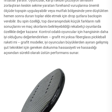
fırsatlar yaratır. Oyuncular, karşı rakibin pozisyon almasını
zorlaştıran keskin sekme yaratan forehand vuruşlarına önemli
ölçüde topspin uygulayabilir veya mutfak bölgesinde yere düştükten
hemen sonra duran toplar elde etmek için drop şutlara backspin
verebilir. Bu spin özelliği, top davranışındaki küçük farkların ralli
sonuçlarını ve maç skorlarını belirleyebildiği rekabetçi oyunlarda
özellikle değer kazanır. Kontrol odaklı oyuncular için hangisinin daha
iyi olduğunu değerlendirirken – grafit mi yoksa fiberglass pickleball
raketi mi – grafit modeller, iyi oyuncuları büyüklerden ayıran gelişmiş
şut teknikleri için gereken dokunma hassasiyeti ve hassaslığı
açısından sürekli olarak üstün performans sunar.