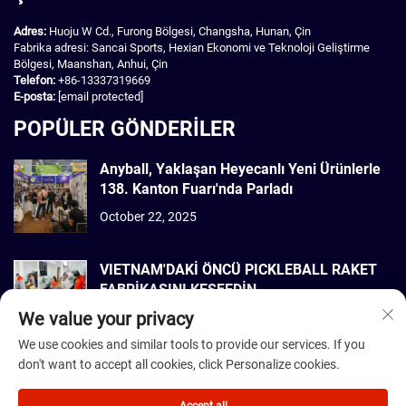
Adres:
Huoju W Cd., Furong Bölgesi, Changsha, Hunan, Çin
Fabrika adresi: Sancai Sports, Hexian Ekonomi ve Teknoloji Geliştirme
Bölgesi, Maanshan, Anhui, Çin
Telefon:
+86-13337319669
E-posta:
[email protected]
POPÜLER GÖNDERİLER
Anyball, Yaklaşan Heyecanlı Yeni Ürünlerle
138. Kanton Fuarı'nda Parladı
October 22, 2025
VIETNAM'DAKİ ÖNCÜ PICKLEBALL RAKET
FABRİKASINI KEŞFEDİN
We value your privacy
September 22, 2025
We use cookies and similar tools to provide our services. If you
don't want to accept all cookies, click Personalize cookies.
Telif Hakkı © 2026 Dmantis Sports Goods Co., Ltd. Beijing Tüm hakları
saklıdır. -
Gizlilik Politikası