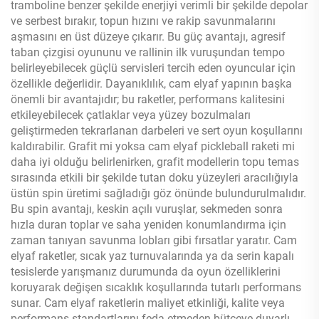
tramboline benzer şekilde enerjiyi verimli bir şekilde depolar
ve serbest bırakır, topun hızını ve rakip savunmalarını
aşmasını en üst düzeye çıkarır. Bu güç avantajı, agresif
taban çizgisi oyununu ve rallinin ilk vuruşundan tempo
belirleyebilecek güçlü servisleri tercih eden oyuncular için
özellikle değerlidir. Dayanıklılık, cam elyaf yapının başka
önemli bir avantajıdır; bu raketler, performans kalitesini
etkileyebilecek çatlaklar veya yüzey bozulmaları
geliştirmeden tekrarlanan darbeleri ve sert oyun koşullarını
kaldırabilir. Grafit mi yoksa cam elyaf pickleball raketi mi
daha iyi olduğu belirlenirken, grafit modellerin topu temas
sırasında etkili bir şekilde tutan doku yüzeyleri aracılığıyla
üstün spin üretimi sağladığı göz önünde bulundurulmalıdır.
Bu spin avantajı, keskin açılı vuruşlar, sekmeden sonra
hızla duran toplar ve saha yeniden konumlandırma için
zaman tanıyan savunma lobları gibi fırsatlar yaratır. Cam
elyaf raketler, sıcak yaz turnuvalarında ya da serin kapalı
tesislerde yarışmanız durumunda da oyun özelliklerini
koruyarak değişen sıcaklık koşullarında tutarlı performans
sunar. Cam elyaf raketlerin maliyet etkinliği, kalite veya
performans standartlarını feda etmeden bütçeye duyarlı