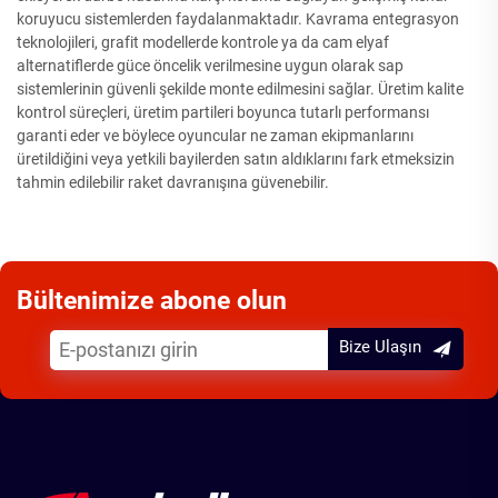
koruyucu sistemlerden faydalanmaktadır. Kavrama entegrasyon
teknolojileri, grafit modellerde kontrole ya da cam elyaf
alternatiflerde güce öncelik verilmesine uygun olarak sap
sistemlerinin güvenli şekilde monte edilmesini sağlar. Üretim kalite
kontrol süreçleri, üretim partileri boyunca tutarlı performansı
garanti eder ve böylece oyuncular ne zaman ekipmanlarını
üretildiğini veya yetkili bayilerden satın aldıklarını fark etmeksizin
tahmin edilebilir raket davranışına güvenebilir.
Bültenimize abone olun
Bize Ulaşın