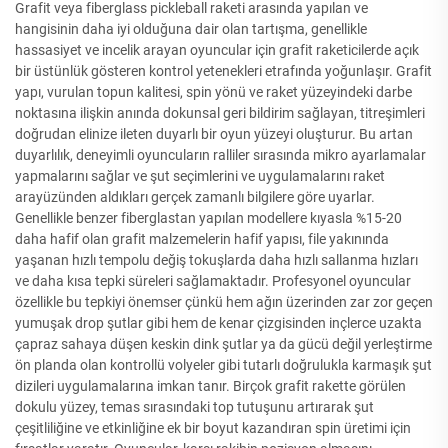
Grafit veya fiberglass pickleball raketi arasında yapılan ve
hangisinin daha iyi olduğuna dair olan tartışma, genellikle
hassasiyet ve incelik arayan oyuncular için grafit raketicilerde açık
bir üstünlük gösteren kontrol yetenekleri etrafında yoğunlaşır. Grafit
yapı, vurulan topun kalitesi, spin yönü ve raket yüzeyindeki darbe
noktasına ilişkin anında dokunsal geri bildirim sağlayan, titreşimleri
doğrudan elinize ileten duyarlı bir oyun yüzeyi oluşturur. Bu artan
duyarlılık, deneyimli oyuncuların ralliler sırasında mikro ayarlamalar
yapmalarını sağlar ve şut seçimlerini ve uygulamalarını raket
arayüzünden aldıkları gerçek zamanlı bilgilere göre uyarlar.
Genellikle benzer fiberglastan yapılan modellere kıyasla %15-20
daha hafif olan grafit malzemelerin hafif yapısı, file yakınında
yaşanan hızlı tempolu değiş tokuşlarda daha hızlı sallanma hızları
ve daha kısa tepki süreleri sağlamaktadır. Profesyonel oyuncular
özellikle bu tepkiyi önemser çünkü hem ağın üzerinden zar zor geçen
yumuşak drop şutlar gibi hem de kenar çizgisinden inçlerce uzakta
çapraz sahaya düşen keskin dink şutlar ya da gücü değil yerleştirme
ön planda olan kontrollü volyeler gibi tutarlı doğrulukla karmaşık şut
dizileri uygulamalarına imkan tanır. Birçok grafit rakette görülen
dokulu yüzey, temas sırasındaki top tutuşunu artırarak şut
çeşitliliğine ve etkinliğine ek bir boyut kazandıran spin üretimi için