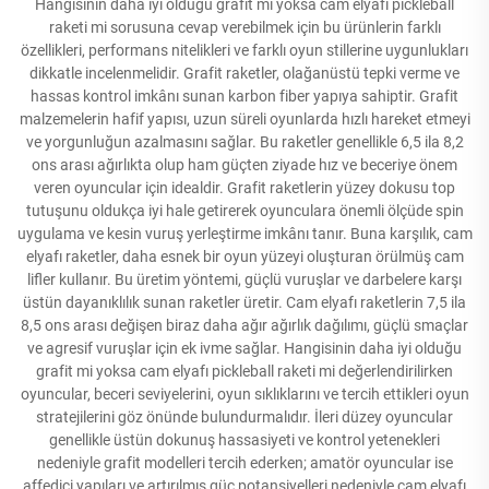
Hangisinin daha iyi olduğu grafit mi yoksa cam elyafı pickleball
raketi mi sorusuna cevap verebilmek için bu ürünlerin farklı
özellikleri, performans nitelikleri ve farklı oyun stillerine uygunlukları
dikkatle incelenmelidir. Grafit raketler, olağanüstü tepki verme ve
hassas kontrol imkânı sunan karbon fiber yapıya sahiptir. Grafit
malzemelerin hafif yapısı, uzun süreli oyunlarda hızlı hareket etmeyi
ve yorgunluğun azalmasını sağlar. Bu raketler genellikle 6,5 ila 8,2
ons arası ağırlıkta olup ham güçten ziyade hız ve beceriye önem
veren oyuncular için idealdir. Grafit raketlerin yüzey dokusu top
tutuşunu oldukça iyi hale getirerek oyunculara önemli ölçüde spin
uygulama ve kesin vuruş yerleştirme imkânı tanır. Buna karşılık, cam
elyafı raketler, daha esnek bir oyun yüzeyi oluşturan örülmüş cam
lifler kullanır. Bu üretim yöntemi, güçlü vuruşlar ve darbelere karşı
üstün dayanıklılık sunan raketler üretir. Cam elyafı raketlerin 7,5 ila
8,5 ons arası değişen biraz daha ağır ağırlık dağılımı, güçlü smaçlar
ve agresif vuruşlar için ek ivme sağlar. Hangisinin daha iyi olduğu
grafit mi yoksa cam elyafı pickleball raketi mi değerlendirilirken
oyuncular, beceri seviyelerini, oyun sıklıklarını ve tercih ettikleri oyun
stratejilerini göz önünde bulundurmalıdır. İleri düzey oyuncular
genellikle üstün dokunuş hassasiyeti ve kontrol yetenekleri
nedeniyle grafit modelleri tercih ederken; amatör oyuncular ise
affedici yapıları ve artırılmış güç potansiyelleri nedeniyle cam elyafı