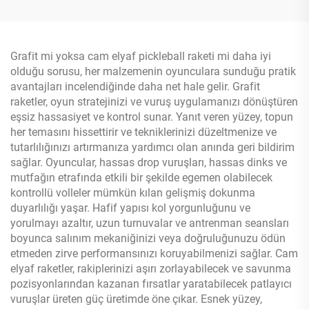
Kenar Korumalı
Grafit mi yoksa cam elyaf pickleball raketi mi daha iyi
olduğu sorusu, her malzemenin oyunculara sunduğu pratik
avantajları incelendiğinde daha net hale gelir. Grafit
raketler, oyun stratejinizi ve vuruş uygulamanızı dönüştüren
eşsiz hassasiyet ve kontrol sunar. Yanıt veren yüzey, topun
her temasını hissettirir ve tekniklerinizi düzeltmenize ve
tutarlılığınızı artırmanıza yardımcı olan anında geri bildirim
sağlar. Oyuncular, hassas drop vuruşları, hassas dinks ve
mutfağın etrafında etkili bir şekilde egemen olabilecek
kontrollü volleler mümkün kılan gelişmiş dokunma
duyarlılığı yaşar. Hafif yapısı kol yorgunluğunu ve
yorulmayı azaltır, uzun turnuvalar ve antrenman seansları
boyunca salınım mekaniğinizi veya doğruluğunuzu ödün
etmeden zirve performansınızı koruyabilmenizi sağlar. Cam
elyaf raketler, rakiplerinizi aşırı zorlayabilecek ve savunma
pozisyonlarından kazanan fırsatlar yaratabilecek patlayıcı
vuruşlar üreten güç üretimde öne çıkar. Esnek yüzey,