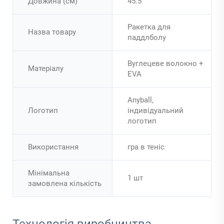
Довжина (см)
45.5
Ракетка для
Назва товару
паддлболу
Вуглецеве волокно +
Матеріалу
EVA
Anyball,
Логотип
індивідуальний
логотип
Використання
гра в теніс
Мінімальна
1 шт
замовлена кількість
Технологія виробництва