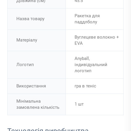
Довжина (см)
45.5
Ракетка для
Назва товару
паддлболу
Вуглецеве волокно +
Матеріалу
EVA
Anyball,
Логотип
індивідуальний
логотип
Використання
гра в теніс
Мінімальна
1 шт
замовлена кількість
Технологія виробництва