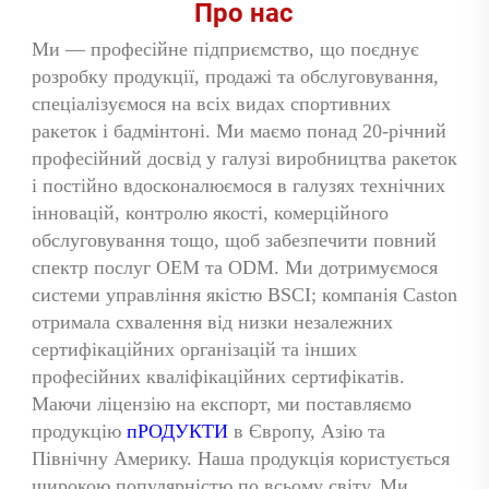
Про нас 
Ми — професійне підприємство, що поєднує 
розробку продукції, продажі та обслуговування, 
спеціалізуємося на всіх видах спортивних 
ракеток і 
бадмінтоні. Ми маємо понад 20-річний 
професійний досвід у галузі виробництва ракеток 
і постійно вдосконалюємося в галузях технічних 
інновацій, контролю якості, комерційного 
обслуговування тощо, щоб забезпечити повний 
спектр послуг OEM та ODM. Ми дотримуємося 
системи управління якістю BSCI; компанія Caston 
отримала схвалення від низки незалежних 
сертифікаційних організацій та інших 
професійних кваліфікаційних сертифікатів. 
Маючи ліцензію на експорт, ми поставляємо 
продукцію 
пРОДУКТИ 
в Європу, Азію та 
Північну Америку. Наша продукція користується 
широкою популярністю по всьому світу. Ми 