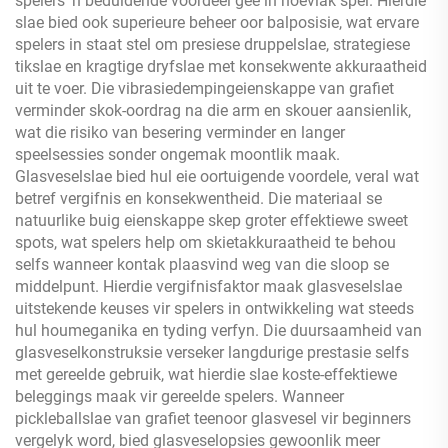
spelers 'n beduidende voordeel gee in hoëvlak spel. Hierdie
slae bied ook superieure beheer oor balposisie, wat ervare
spelers in staat stel om presiese druppelslae, strategiese
tikslae en kragtige dryfslae met konsekwente akkuraatheid
uit te voer. Die vibrasiedempingeienskappe van grafiet
verminder skok-oordrag na die arm en skouer aansienlik,
wat die risiko van besering verminder en langer
speelsessies sonder ongemak moontlik maak.
Glasveselslae bied hul eie oortuigende voordele, veral wat
betref vergifnis en konsekwentheid. Die materiaal se
natuurlike buig eienskappe skep groter effektiewe sweet
spots, wat spelers help om skietakkuraatheid te behou
selfs wanneer kontak plaasvind weg van die sloop se
middelpunt. Hierdie vergifnisfaktor maak glasveselslae
uitstekende keuses vir spelers in ontwikkeling wat steeds
hul houmeganika en tyding verfyn. Die duursaamheid van
glasveselkonstruksie verseker langdurige prestasie selfs
met gereelde gebruik, wat hierdie slae koste-effektiewe
beleggings maak vir gereelde spelers. Wanneer
pickleballslae van grafiet teenoor glasvesel vir beginners
vergelyk word, bied glasveselopsies gewoonlik meer