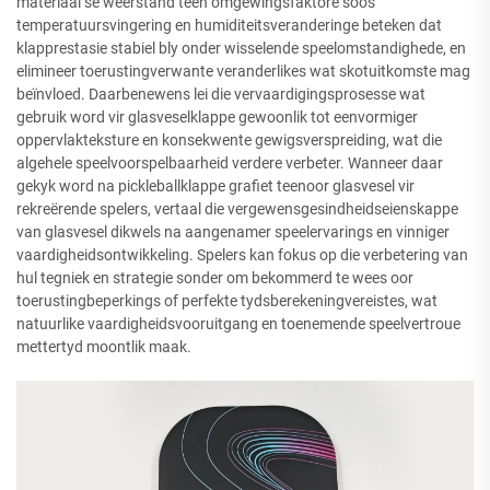
materiaal se weerstand teen omgewingsfaktore soos
temperatuursvingering en humiditeitsveranderinge beteken dat
klapprestasie stabiel bly onder wisselende speelomstandighede, en
elimineer toerustingverwante veranderlikes wat skotuitkomste mag
beïnvloed. Daarbenewens lei die vervaardigingsprosesse wat
gebruik word vir glasveselklappe gewoonlik tot eenvormiger
oppervlakteksture en konsekwente gewigsverspreiding, wat die
algehele speelvoorspelbaarheid verdere verbeter. Wanneer daar
gekyk word na pickleballklappe grafiet teenoor glasvesel vir
rekreërende spelers, vertaal die vergewensgesindheidseienskappe
van glasvesel dikwels na aangenamer speelervarings en vinniger
vaardigheidsontwikkeling. Spelers kan fokus op die verbetering van
hul tegniek en strategie sonder om bekommerd te wees oor
toerustingbeperkings of perfekte tydsberekeningvereistes, wat
natuurlike vaardigheidsvooruitgang en toenemende speelvertroue
mettertyd moontlik maak.