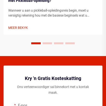
met Pickleball-opleiding?
Wanneer u aan u pickleball-opleidingsreis begin, moet u
versigtig rekening hou met die basiese beginsels wat u
ontwikkeling as speler sal vorm. Om die noodsaaklike
elemente te verstaan voordat u op die baan tree, kan u
MEER BEKYK
vordering aansienlik versnel ...
Kry 'n Gratis Kosteskatting
Ons verteenwoordiger sal binnekort met u kontak
maak.
E-pos