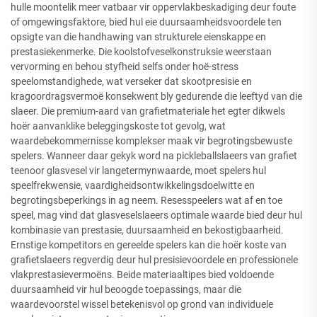
hulle moontelik meer vatbaar vir oppervlakbeskadiging deur foute
of omgewingsfaktore, bied hul eie duursaamheidsvoordele ten
opsigte van die handhawing van strukturele eienskappe en
prestasiekenmerke. Die koolstofveselkonstruksie weerstaan
vervorming en behou styfheid selfs onder hoë-stress
speelomstandighede, wat verseker dat skootpresisie en
kragoordragsvermoë konsekwent bly gedurende die leeftyd van die
slaeer. Die premium-aard van grafietmateriale het egter dikwels
hoër aanvanklike beleggingskoste tot gevolg, wat
waardebekommernisse komplekser maak vir begrotingsbewuste
spelers. Wanneer daar gekyk word na pickleballslaeers van grafiet
teenoor glasvesel vir langetermynwaarde, moet spelers hul
speelfrekwensie, vaardigheidsontwikkelingsdoelwitte en
begrotingsbeperkings in ag neem. Resesspeelers wat af en toe
speel, mag vind dat glasveselslaeers optimale waarde bied deur hul
kombinasie van prestasie, duursaamheid en bekostigbaarheid.
Ernstige kompetitors en gereelde spelers kan die hoër koste van
grafietslaeers regverdig deur hul presisievoordele en professionele
vlakprestasievermoëns. Beide materiaaltipes bied voldoende
duursaamheid vir hul beoogde toepassings, maar die
waardevoorstel wissel betekenisvol op grond van individuele