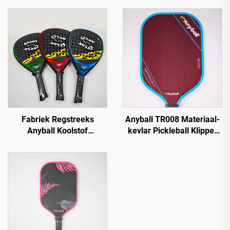
Fabriek Regstreeks
Anyball TR008 Materiaal-
Anyball Koolstof
kevlar Pickleball Klipper
Padelraket Koolstofvesel
16mm Randbeskerming
18k EVA met Ruwe
Duurzaam PP Ontspanning
Oppervlak vir Opleiding
Fabrieksregstreeks