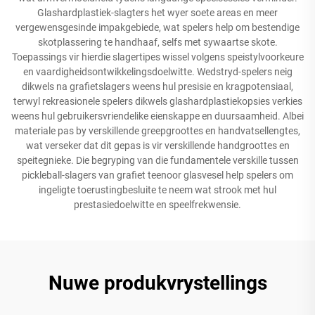
Glashardplastiek-slagters het wyer soete areas en meer
vergewensgesinde impakgebiede, wat spelers help om bestendige
skotplassering te handhaaf, selfs met sywaartse skote.
Toepassings vir hierdie slagertipes wissel volgens speistylvoorkeure
en vaardigheidsontwikkelingsdoelwitte. Wedstryd-spelers neig
dikwels na grafietslagers weens hul presisie en kragpotensiaal,
terwyl rekreasionele spelers dikwels glashardplastiekopsies verkies
weens hul gebruikersvriendelike eienskappe en duursaamheid. Albei
materiale pas by verskillende greepgroottes en handvatsellengtes,
wat verseker dat dit gepas is vir verskillende handgroottes en
speitegnieke. Die begryping van die fundamentele verskille tussen
pickleball-slagers van grafiet teenoor glasvesel help spelers om
ingeligte toerustingbesluite te neem wat strook met hul
prestasiedoelwitte en speelfrekwensie.
Nuwe produkvrystellings