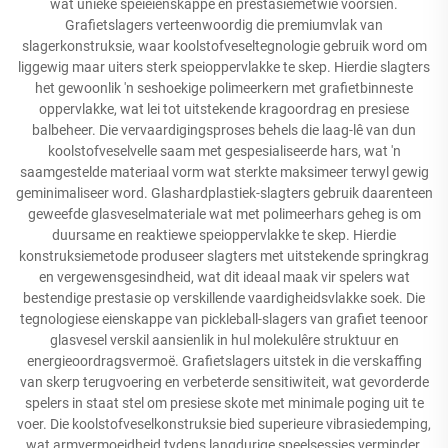
wat unieke speieienskappe en prestasiemetwie voorsien.
Grafietslagers verteenwoordig die premiumvlak van
slagerkonstruksie, waar koolstofveseltegnologie gebruik word om
liggewig maar uiters sterk speioppervlakke te skep. Hierdie slagters
het gewoonlik 'n seshoekige polimeerkern met grafietbinneste
oppervlakke, wat lei tot uitstekende kragoordrag en presiese
balbeheer. Die vervaardigingsproses behels die laag-lê van dun
koolstofveselvelle saam met gespesialiseerde hars, wat 'n
saamgestelde materiaal vorm wat sterkte maksimeer terwyl gewig
geminimaliseer word. Glashardplastiek-slagters gebruik daarenteen
geweefde glasveselmateriale wat met polimeerhars geheg is om
duursame en reaktiewe speioppervlakke te skep. Hierdie
konstruksiemetode produseer slagters met uitstekende springkrag
en vergewensgesindheid, wat dit ideaal maak vir spelers wat
bestendige prestasie op verskillende vaardigheidsvlakke soek. Die
tegnologiese eienskappe van pickleball-slagers van grafiet teenoor
glasvesel verskil aansienlik in hul molekulêre struktuur en
energieoordragsvermoë. Grafietslagers uitstek in die verskaffing
van skerp terugvoering en verbeterde sensitiwiteit, wat gevorderde
spelers in staat stel om presiese skote met minimale poging uit te
voer. Die koolstofveselkonstruksie bied superieure vibrasiedemping,
wat armvermoeidheid tydens langdurige speelsessies verminder.