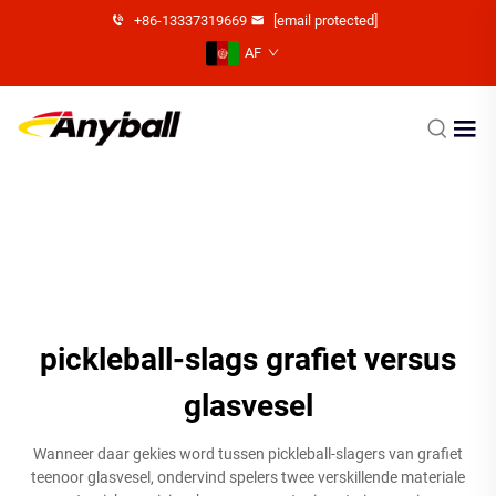
+86-13337319669
[email protected]
AF
pickleball-slags grafiet versus
glasvesel
Wanneer daar gekies word tussen pickleball-slagers van grafiet
teenoor glasvesel, ondervind spelers twee verskillende materiale