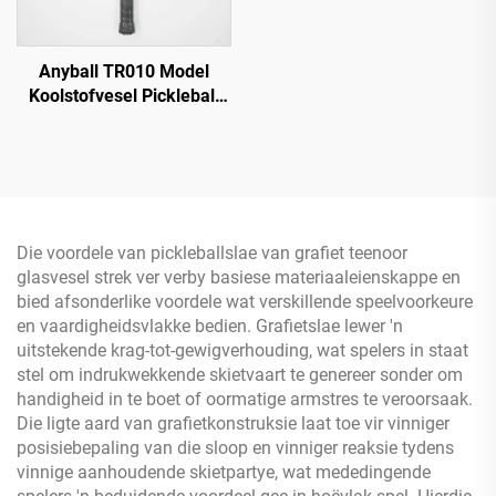
Anyball TR010 Model
Koolstofvesel Pickleball
Klip 16 mm
Randbeskerming met
Struktuurhoningraatkern
vir Vermaak
Die voordele van pickleballslae van grafiet teenoor
glasvesel strek ver verby basiese materiaaleienskappe en
bied afsonderlike voordele wat verskillende speelvoorkeure
en vaardigheidsvlakke bedien. Grafietslae lewer 'n
uitstekende krag-tot-gewigverhouding, wat spelers in staat
stel om indrukwekkende skietvaart te genereer sonder om
handigheid in te boet of oormatige armstres te veroorsaak.
Die ligte aard van grafietkonstruksie laat toe vir vinniger
posisiebepaling van die sloop en vinniger reaksie tydens
vinnige aanhoudende skietpartye, wat mededingende