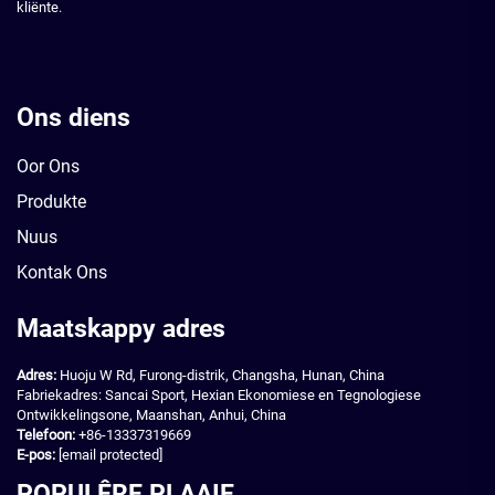
kliënte.
Ons diens
Oor Ons
Produkte
Nuus
Kontak Ons
Maatskappy adres
Adres:
Huoju W Rd, Furong-distrik, Changsha, Hunan, China
Fabriekadres: Sancai Sport, Hexian Ekonomiese en Tegnologiese
Ontwikkelingsone, Maanshan, Anhui, China
Telefoon:
+86-13337319669
E-pos:
[email protected]
POPULÊRE PLAAIE