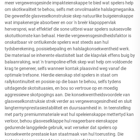
meer vergewensgesinde impakteienskappe te bied wat spelers help
om skotkwaliteit te behou, selfs met onvolmaakte halslagmeganika.
Die geweefde glasveselkonstruksie skep natuurlike buigeienskappe
wat impakenergie absorbeer en oor 'n breër klapoppervlak
herversprei, wat effektief die sone uitbrei waar spelers suksesvolle
skotuitkomste kan behaal. Hierdie vergewensgesindheidsfaktor is
onskatbaar vir ontluikende spelers wat steeds aan hul
tydsberekening, posisiebepaling en halslagkonsekwentheid werk.
Die materiaal se inherente elastisiteit laat die klapvlak effens buig by
balaanraking, wat 'n trampoline-effek skep wat help om voldoende
krag te genereer, selfs wanneer kontak plaasvind weg vanaf die
optimale trefsone. Hierdie eienskap stel spelers in staat om
rallykontinuïteit en posisie op die baan te behou, selfs tydens
uitdagende skotsituasies, en bou so vertroue op en moedig
aggressiewe skotpogings aan. Die konsekwentheidsvoordele van
glasveselkonstruksie strek verder as vergewensgesindheid en sluit
langtermynprestasiestabiliteit en duursaamheid in. In teenstelling
met party premiummateriale wat hul speleienskappe mettertyd kan
verloor, behou glasveselklappe hul reageerbare eienskappe
gedurende langgelede gebruik, wat verseker dat spelers op
konsekwente prestasie kan staatmaak van hul toerusting. Die