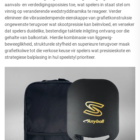
aanvals- en verdedigingsposisies toe, wat spelers in staat stel om
vinnig op veranderende wedstryddinamika te reageer. Verder
elimineer die vibrasiedempende eienskappe van grafietkonstruksie
ongewenste terugvoer wat skootpresisie kan beïnvloed, en verseker
dat spelers duidelike, bestendige taktiele inligting ontvang oor die
gehalte van balkontak. Hierdie kombinasie van liggewig-
beweeglikheid, strukturele styfheid en superieure terugvoer maak
grafietkolwe tot die verkose keuse vir spelers wat presisieskote en
strategiese balplasing in hul speelstyl prioriteer.