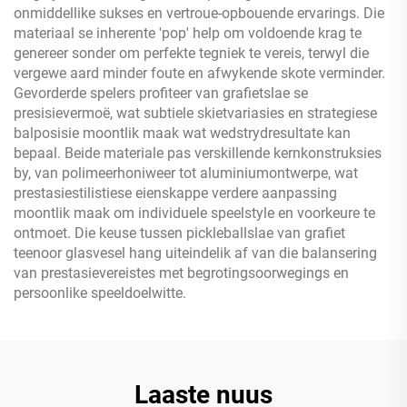
onmiddellike sukses en vertroue-opbouende ervarings. Die
materiaal se inherente 'pop' help om voldoende krag te
genereer sonder om perfekte tegniek te vereis, terwyl die
vergewe aard minder foute en afwykende skote verminder.
Gevorderde spelers profiteer van grafietslae se
presisievermoë, wat subtiele skietvariasies en strategiese
balposisie moontlik maak wat wedstrydresultate kan
bepaal. Beide materiale pas verskillende kernkonstruksies
by, van polimeerhoniweer tot aluminiumontwerpe, wat
prestasiestilistiese eienskappe verdere aanpassing
moontlik maak om individuele speelstyle en voorkeure te
ontmoet. Die keuse tussen pickleballslae van grafiet
teenoor glasvesel hang uiteindelik af van die balansering
van prestasievereistes met begrotingsoorwegings en
persoonlike speeldoelwitte.
Laaste nuus