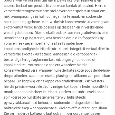
oordra, wat veroorsaak dat die impakte skerp en reaktief is en
spelers toelaat om presies te voel waar kontak plaasvind. Hierdie
verbeterde terugvoersisteem stel gevorderde spelers in staat om
mikro-aanpassings in hul houmeganika te maak, en sodoende
spierspanningsgeheue te ontwikkel vir konsekwente uitvoering van
skote vanuit verskillende posisies op die baan en in verskillende
wedstrydsituasies. Die molekulêre struktuur van grafietvesels bied
uitstekende rigtingsterkte, wat beteken dat die kolfoppervlak sy
vorm en reaksievermoë handhaaf selfs onder hoë-
impakomstandighede. Hierdie strukturele integriteit vertaal direk in
verbeterde skootakkuraatheid, aangesien die kolfoppervlak
bestendige terugslagkenmerke bied, ongeag hou-spoed of
impaksterkte. Professionele spelers waardeer hierdie
konsekwentheid veral wanneer hulle delikate skote soos derde-hou-
drops uitoefen, waar presiese balplasing die uitkoms van punte kan
bepaal. Die liggewig-eienskappe van grafietkonstruksie versterk
hierdie presisie-voordele deur vinniger kolfkopsnelhede moontlik te
maak sonder om beheer in te boet. Spelers kan indrukwekkende
spinkoerse op hul skote genereer terwyl hulle steeds
pynwysakkuraatheid behou, en sodoende uitdagende hoeke en
baltrajekte skep wat opponente sukkel om effektief terug te slaan.
Die verminderde kolfgewig laat ook vinniger oorgange tussen