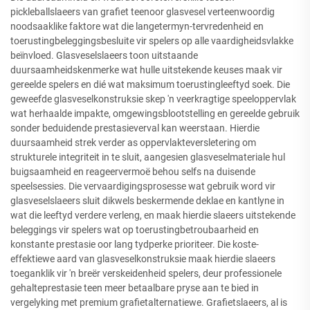
pickleballslaeers van grafiet teenoor glasvesel verteenwoordig
noodsaaklike faktore wat die langetermyn-tervredenheid en
toerustingbeleggingsbesluite vir spelers op alle vaardigheidsvlakke
beïnvloed. Glasveselslaeers toon uitstaande
duursaamheidskenmerke wat hulle uitstekende keuses maak vir
gereelde spelers en dié wat maksimum toerustingleeftyd soek. Die
geweefde glasveselkonstruksie skep 'n veerkragtige speeloppervlak
wat herhaalde impakte, omgewingsblootstelling en gereelde gebruik
sonder beduidende prestasieverval kan weerstaan. Hierdie
duursaamheid strek verder as oppervlakteversletering om
strukturele integriteit in te sluit, aangesien glasveselmateriale hul
buigsaamheid en reageervermoë behou selfs na duisende
speelsessies. Die vervaardigingsprosesse wat gebruik word vir
glasveselslaeers sluit dikwels beskermende deklae en kantlyne in
wat die leeftyd verdere verleng, en maak hierdie slaeers uitstekende
beleggings vir spelers wat op toerustingbetroubaarheid en
konstante prestasie oor lang tydperke prioriteer. Die koste-
effektiewe aard van glasveselkonstruksie maak hierdie slaeers
toeganklik vir 'n breër verskeidenheid spelers, deur professionele
gehalteprestasie teen meer betaalbare pryse aan te bied in
vergelyking met premium grafietalternatiewe. Grafietslaeers, al is