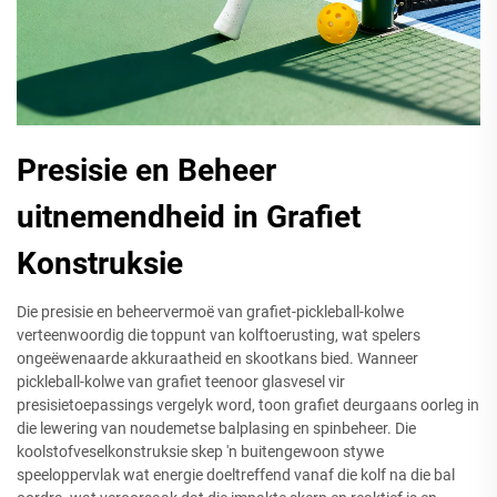
Presisie en Beheer
uitnemendheid in Grafiet
Konstruksie
Die presisie en beheervermoë van grafiet-pickleball-kolwe
verteenwoordig die toppunt van kolftoerusting, wat spelers
ongeëwenaarde akkuraatheid en skootkans bied. Wanneer
pickleball-kolwe van grafiet teenoor glasvesel vir
presisietoepassings vergelyk word, toon grafiet deurgaans oorleg in
die lewering van noudemetse balplasing en spinbeheer. Die
koolstofveselkonstruksie skep 'n buitengewoon stywe
speeloppervlak wat energie doeltreffend vanaf die kolf na die bal