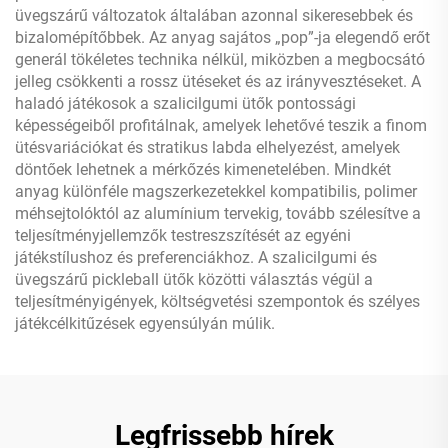
üvegszárű változatok általában azonnal sikeresebbek és
bizalomépítőbbek. Az anyag sajátos „pop”-ja elegendő erőt
generál tökéletes technika nélkül, miközben a megbocsátó
jelleg csökkenti a rossz ütéseket és az irányvesztéseket. A
haladó játékosok a szalicilgumi ütők pontossági
képességeiből profitálnak, amelyek lehetővé teszik a finom
ütésvariációkat és stratikus labda elhelyezést, amelyek
döntőek lehetnek a mérkőzés kimenetelében. Mindkét
anyag különféle magszerkezetekkel kompatibilis, polimer
méhsejtolóktól az alumínium tervekig, tovább szélesítve a
teljesítményjellemzők testreszszítését az egyéni
játékstílushoz és preferenciákhoz. A szalicilgumi és
üvegszárű pickleball ütők közötti választás végül a
teljesítményigények, költségvetési szempontok és szélyes
játékcélkitűzések egyensúlyán múlik.
Legfrissebb hírek