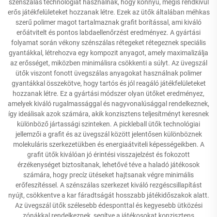
szénszálas technológiát használnak, hogy könnyű, mégis rendkívül
erős játékfelületeket hozzanak létre. Ezek az ütők általában méhkas
szerű polimer magot tartalmaznak grafit borítással, ami kiváló
erőátvitelt és pontos labdaellenőrzést eredményez. A gyártási
folyamat során vékony szénszálas rétegeket rétegeznek speciális
gyantákkal, létrehozva egy kompozit anyagot, amely maximalizálja
az erősséget, miközben minimálisra csökkenti a súlyt. Az üvegszál
ütők viszont fonott üvegszálas anyagokat használnak polimer
gyantákkal összekötve, hogy tartós és jól reagáló játékfelületeket
hozzanak létre. Ez a gyártási módszer olyan ütőket eredményez,
amelyek kiváló rugalmassággal és nagyvonalúsággal rendelkeznek,
így ideálisak azok számára, akik konzisztens teljesítményt keresnek
különböző jártassági szinteken. A pickleball ütők technológiai
jellemzői a grafit és az üvegszál között jelentősen különböznek
molekuláris szerkezetükben és energiaátviteli képességeikben. A
grafit ütők kiválóan jó érintési visszajelzést és fokozott
érzékenységet biztosítanak, lehetővé téve a haladó játékosok
számára, hogy precíz ütéseket hajtsanak végre minimális
erőfeszítéssel. A szénszálas szerkezet kiváló rezgéscsillapítást
nyújt, csökkentve a kar fáradtságát hosszabb játékidőszakok alatt.
Az üvegszál ütők szélesebb édesponttal és kegyesebb ütközési
zónákkal rendelkeznek, segítve a játékosokat konzisztens