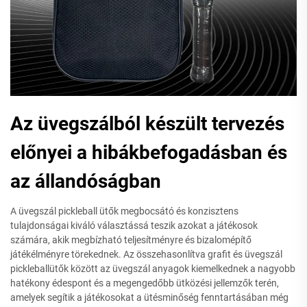
Az üvegszálból készült tervezés
előnyei a hibákbefogadásban és
az állandóságban
A üvegszál pickleball ütők megbocsátó és konzisztens
tulajdonságai kiváló választássá teszik azokat a játékosok
számára, akik megbízható teljesítményre és bizalomépítő
játékélményre törekednek. Az összehasonlítva grafit és üvegszál
pickleballütők között az üvegszál anyagok kiemelkednek a nagyobb
hatékony édespont és a megengedőbb ütközési jellemzők terén,
amelyek segítik a játékosokat a ütésminőség fenntartásában még