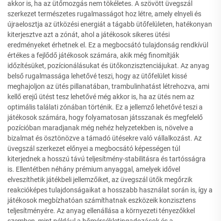
akkor is, ha az ütőmozgás nem tökéletes. A szövött üvegszál
szerkezet természetes rugalmasságot hoz létre, amely elnyeli és
újraelosztja az ütközési energiát a tágabb ütőfelületen, hatékonyan
kiterjesztve azt a zónát, ahol a játékosok sikeres ütési
eredményeket érhetnek el. Ez a megbocsátó tulajdonság rendkívül
értékes a fejlődő játékosok számára, akik még finomítják
időzítésüket, pozícionálásukat és ütőkonzisztenciájukat. Az anyag
belső rugalmassága lehetővé teszi, hogy az ütőfelület kissé
meghajoljon az ütés pillanatában, trambulinhatást létrehozva, ami
kellő erejű ütést tesz lehetővé még akkor is, ha az ütés nem az
optimális találati zónában történik. Ez a jellemző lehetővé teszi a
játékosok számára, hogy folyamatosan játsszanak és megfelelő
pozícióban maradjanak még nehéz helyzetekben is, növelve a
bizalmat és ösztönözve a támadó ütésekre való vállalkozást. Az
üvegszál szerkezet előnyei a megbocsátó képességen túl
kiterjednek a hosszú távú teljesítmény-stabilitásra és tartósságra
is. Ellentétben néhány prémium anyaggal, amelyek idővel
elveszíthetik játékbeli jellemzőiket, az üvegszál ütők megőrzik
reakcióképes tulajdonságaikat a hosszabb használat során is, így a
játékosok megbízhatóan számíthatnak eszközeik konzisztens
teljesítményére. Az anyag ellenállása a környezeti tényezőkkel
szemben, mint például a hőmérsékletingadozások és a