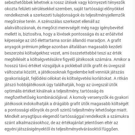
sebezhetőbbek lehetnek a rossz ütések vagy környezeti tényezők
okozta felületi sérülésekkel szemben, saját tartóssági előnyökkel
rendelkeznek a szerkezeti tulajdonságok és teljesítményjellemzők
megőrzése terén. A szénszálas szerkezet ellenáll az
alakváltozásnak, és megőrzi merevségét még nagy igénybevétel
mellett is, biztosítva, hogy a lövések pontossága és az erőátvitel
képessége az ütő élettartama során állandó maradjon. A grafit
anyagok prémium jellege azonban általában magasabb kezdeti
beszerzési költségekhez vezet, ami összetettebbé teszi az érték
megítélését a költségvetésükre figyelő játékosok számára. Amikor a
hosszú távú értéket vizsgáljuk a pickleball ütők grafit és üvegszál
változatai között, a játékosoknak figyelembe kell venniük játszás
gyakoriságát, fejlődési célokat és költségvetési korlátokat. A ritkán
játszó hobbijátékosok úgy találhatják, hogy az üvegszál ütők
optimális értéket kínálnak a teljesítmény, tartósság és
megfizethetőség kombinációjával. A komoly versenyzők és gyakori
játékosok indokolhatják a drágább grafit ütők magasabb költségét
a pontossági előnyök és profi szintű teljesítmény lehetősége miatt.
Mindkét anyagtípus elegendő tartóssággal rendelkezik a számukra
szánt alkalmazásokhoz, de az értékajánlat jelentősen eltér az
egyéni játszásigényektől és teljesítményelvárásoktól függően.