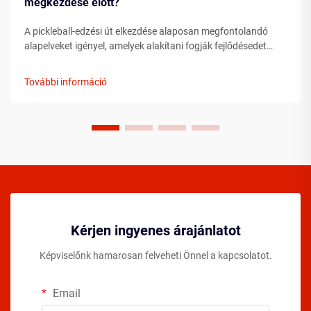
megkezdése előtt?
A pickleball-edzési út elkezdése alaposan megfontolandó
alapelveket igényel, amelyek alakítani fogják fejlődésedet
játékosként. Az alapvető elemek megértése még mielőtt a
pályára lépnél, jelentősen felgyorsíthatja az
További információ
előrehaladásodat...
Kérjen ingyenes árajánlatot
Képviselőnk hamarosan felveheti Önnel a kapcsolatot.
Email