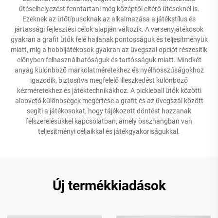
ütéselhelyezést fenntartani még középtől eltérő ütéseknél is.
Ezeknek az ütőtípusoknak az alkalmazása a játékstílus és
jártassági fejlesztési célok alapján változik. A versenyjátékosok
gyakran a grafit ütők felé hajlanak pontosságuk és teljesítményük
miatt, míg a hobbijátékosok gyakran az üvegszál opciót részesítik
előnyben felhasználhatóságuk és tartósságuk miatt. Mindkét
anyag különböző markolatméretekhez és nyélhosszúságokhoz
igazodik, biztosítva megfelelő illeszkedést különböző
kézméretekhez és játéktechnikákhoz. A pickleball ütők közötti
alapvető különbségek megértése a grafit és az üvegszál között
segíti a játékosokat, hogy tájékozott döntést hozzanak
felszerelésükkel kapcsolatban, amely összhangban van
teljesítményi céljaikkal és játékgyakoriságukkal.
Új termékkiadások