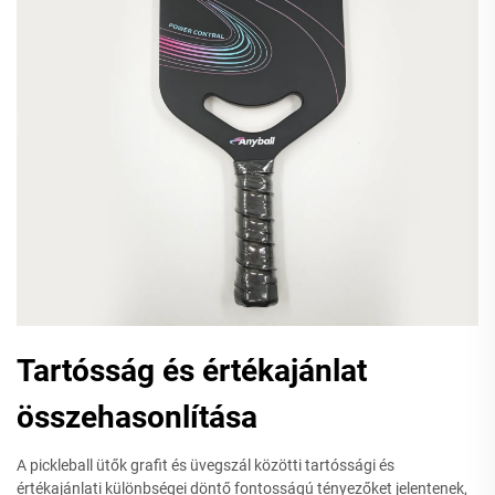
Tartósság és értékajánlat
összehasonlítása
A pickleball ütők grafit és üvegszál közötti tartóssági és
értékajánlati különbségei döntő fontosságú tényezőket jelentenek,