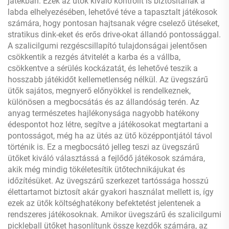
játékban. Ezek az ütők kiváló kontrollt is biztosítanak a
labda elhelyezésében, lehetővé téve a tapasztalt játékosok
számára, hogy pontosan hajtsanak végre cselező ütéseket,
stratikus dink-eket és erős drive-okat állandó pontossággal.
A szalicilgumi rezgéscsillapító tulajdonságai jelentősen
csökkentik a rezgés átvitelét a karba és a vállba,
csökkentve a sérülés kockázatát, és lehetővé teszik a
hosszabb játékidőt kellemetlenség nélkül. Az üvegszárű
ütők sajátos, megnyerő előnyökkel is rendelkeznek,
különösen a megbocsátás és az állandóság terén. Az
anyag természetes hajlékonysága nagyobb hatékony
édespontot hoz létre, segítve a játékosokat megtartani a
pontosságot, még ha az ütés az ütő középpontjától távol
történik is. Ez a megbocsátó jelleg teszi az üvegszárű
ütőket kiváló választássá a fejlődő játékosok számára,
akik még mindig tökéletesítik ütőtechnikájukat és
időzítésüket. Az üvegszárű szerkezet tartóssága hosszú
élettartamot biztosít akár gyakori használat mellett is, így
ezek az ütők költséghatékony befektetést jelentenek a
rendszeres játékosoknak. Amikor üvegszárű és szalicilgumi
pickleball ütőket hasonlítunk össze kezdők számára, az