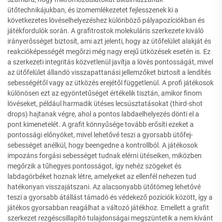
ütőtechnikájukban, és izomemlékezetet fejlesszenek ki a
következetes lövéselhelyezéshez különböző pályapozíciókban és
játékfordulók során. A grafitrostok molekuláris szerkezete kiváló
irányerősséget biztosít, ami azt jelenti, hogy az ütőfelület alakját és
reakcióképességét megőrzi még nagy erejű ütközések esetén is. Ez
a szerkezeti integritás közvetlenül javítja a lövés pontosságát, mivel
az ütőfelület állandó visszapattanási jellemzőket biztosít a lendítés
sebességétől vagy az ütközés erejétől függetlenül. A profi játékosok
különösen ezt az egyöntetűséget értékelik tisztán, amikor finom
lövéseket, például harmadik ütéses lecsúsztatásokat (third-shot
drops) hajtanak végre, ahol a pontos labdaelhelyezés dönti el a
pont kimenetelét. A grafit könnyűsége tovább erősíti ezeket a
pontossági előnyöket, mivel lehetővé teszi a gyorsabb ütőfej-
sebességet anélkül, hogy beengedne a kontrollból. A játékosok
impozáns forgási sebességet tudnak elérni ütéseiken, miközben
megőrzik a tűhegyes pontosságot, így nehéz szögeket és
labdagörbéket hoznak létre, amelyeket az ellenfél nehezen tud
hatékonyan visszajátszani. Az alacsonyabb ütőtömeg lehetővé
teszi a gyorsabb átállást támadó és védekező pozíciók között, így a
játékos gyorsabban reagálhat a változó játékhoz. Emellett a grafit
szerkezet rezgéscsillapító tulajdonságai megszüntetik a nem kívánt