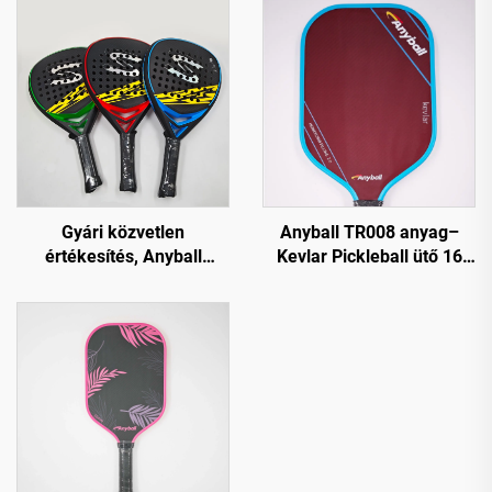
Gyári közvetlen
Anyball TR008 anyag–
értékesítés, Anyball
Kevlar Pickleball ütő 16
szénszálas padelütő, 18k
mm-es szélső védővel
szénszálas EVA, durva
ellátott tartós PP
felületű edzéshez
szórakoztató eszköz
közvetlenül a gyártól