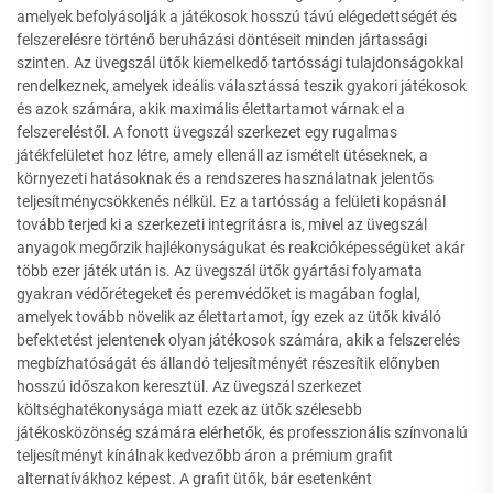
amelyek befolyásolják a játékosok hosszú távú elégedettségét és
felszerelésre történő beruházási döntéseit minden jártassági
szinten. Az üvegszál ütők kiemelkedő tartóssági tulajdonságokkal
rendelkeznek, amelyek ideális választássá teszik gyakori játékosok
és azok számára, akik maximális élettartamot várnak el a
felszereléstől. A fonott üvegszál szerkezet egy rugalmas
játékfelületet hoz létre, amely ellenáll az ismételt ütéseknek, a
környezeti hatásoknak és a rendszeres használatnak jelentős
teljesítménycsökkenés nélkül. Ez a tartósság a felületi kopásnál
tovább terjed ki a szerkezeti integritásra is, mivel az üvegszál
anyagok megőrzik hajlékonyságukat és reakcióképességüket akár
több ezer játék után is. Az üvegszál ütők gyártási folyamata
gyakran védőrétegeket és peremvédőket is magában foglal,
amelyek tovább növelik az élettartamot, így ezek az ütők kiváló
befektetést jelentenek olyan játékosok számára, akik a felszerelés
megbízhatóságát és állandó teljesítményét részesítik előnyben
hosszú időszakon keresztül. Az üvegszál szerkezet
költséghatékonysága miatt ezek az ütők szélesebb
játékosközönség számára elérhetők, és professzionális színvonalú
teljesítményt kínálnak kedvezőbb áron a prémium grafit
alternatívákhoz képest. A grafit ütők, bár esetenként