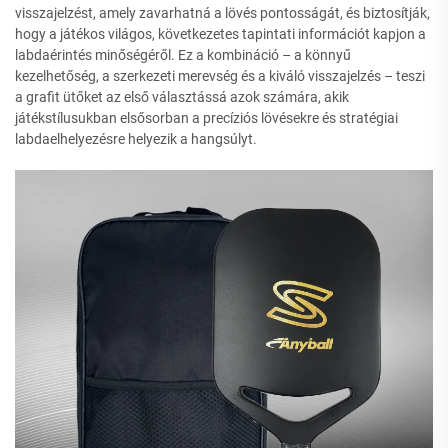
visszajelzést, amely zavarhatná a lövés pontosságát, és biztosítják,
hogy a játékos világos, következetes tapintati információt kapjon a
labdaérintés minőségéről. Ez a kombináció – a könnyű
kezelhetőség, a szerkezeti merevség és a kiváló visszajelzés – teszi
a grafit ütőket az első választássá azok számára, akik
játékstílusukban elsősorban a precíziós lövésekre és stratégiai
labdaelhelyezésre helyezik a hangsúlyt.