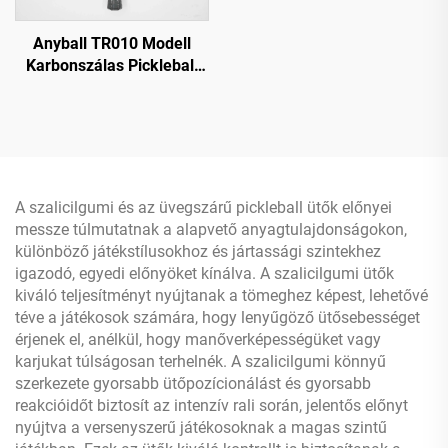
Anyball TR010 Modell
Karbonszálas Pickleball
Ütő, 16 mm Szegéllyel,
Textúrázott Méhsejtes
Maggal Szórakoztatás
céljára
A szalicilgumi és az üvegszárű pickleball ütők előnyei
messze túlmutatnak a alapvető anyagtulajdonságokon,
különböző játékstílusokhoz és jártassági szintekhez
igazodó, egyedi előnyöket kínálva. A szalicilgumi ütők
kiváló teljesítményt nyújtanak a tömeghez képest, lehetővé
téve a játékosok számára, hogy lenyűgöző ütősebességet
érjenek el, anélkül, hogy manőverképességüket vagy
karjukat túlságosan terhelnék. A szalicilgumi könnyű
szerkezete gyorsabb ütőpozícionálást és gyorsabb
reakcióidőt biztosít az intenzív rali során, jelentős előnyt
nyújtva a versenyszerű játékosoknak a magas szintű