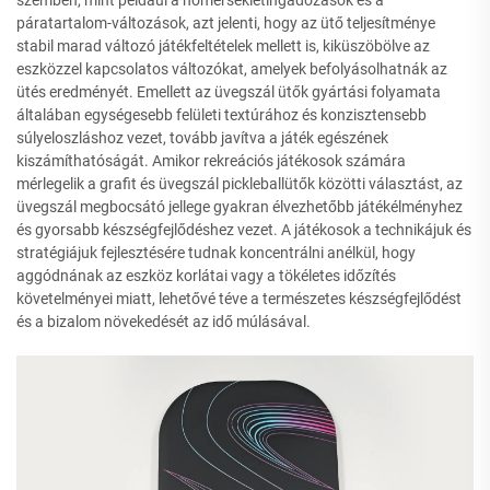
páratartalom-változások, azt jelenti, hogy az ütő teljesítménye
stabil marad változó játékfeltételek mellett is, kiküszöbölve az
eszközzel kapcsolatos változókat, amelyek befolyásolhatnák az
ütés eredményét. Emellett az üvegszál ütők gyártási folyamata
általában egységesebb felületi textúrához és konzisztensebb
súlyeloszláshoz vezet, tovább javítva a játék egészének
kiszámíthatóságát. Amikor rekreációs játékosok számára
mérlegelik a grafit és üvegszál pickleballütők közötti választást, az
üvegszál megbocsátó jellege gyakran élvezhetőbb játékélményhez
és gyorsabb készségfejlődéshez vezet. A játékosok a technikájuk és
stratégiájuk fejlesztésére tudnak koncentrálni anélkül, hogy
aggódnának az eszköz korlátai vagy a tökéletes időzítés
követelményei miatt, lehetővé téve a természetes készségfejlődést
és a bizalom növekedését az idő múlásával.