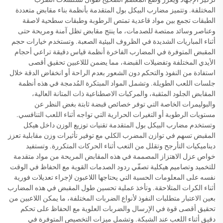
المختلفة. وتتميز مضارب البيكل بول المتقدمة بأنظمة بناء مقابض متعددة
الطبقات تجمع بين مواد قاعدية تمتص الرطوبة وطبقات سطحية لاصقة
وعناصر وسائد ممتصة للصدمات، ما ينتج مقابض تظل آمنة ومريحة حتى
أثناء المباريات الشديدة في الظروف البيئية الصعبة. وتستخدم خيارات حجم
المقبض المتوفرة في المضارب الفاخرة أنظمة قياس دقيقة تراعي أحجام
الأيدي المختلفة وتفضيلات القبضة، مما يضمن لللاعبين تحقيق أقصى
استفادة من النفوذ والتحكم دون الشعور بعدم الراحة أو انخفاض الدقة خلال
جلسات اللعب الطويلة. وتشمل المواد المبتكرة المُدمجة في هذه أنظمة
المقابض الجلود المثقبة، والمركبات الاصطناعية ذات المتانة العالية،
والبوليمرات الخاصة التي توفر خصائص قبضة ثابتة بغض النظر عن
مستويات الرطوبة أو التغيرات الحرارية التي تواجه أثناء اللعب التنافسي.
وتستخدم مضارب البيكل بول المتقدمة تقنيات توزيع الوزن داخل هيكل
المقبض تسهم في توازن المضرب الكلي مع توفير تأثيرات وزن مقابلية تعزز
ديناميكيات التأرجح وتقلل من التعب أثناء الحركات المتكررة. وتستفيد
خواص عزل الاهتزاز المصممة في هذه المقابض المريحة من مواد متقدمة
للتخميد وتصاميم هيكلية تصفّي ردود الصدمات القوية مع الحفاظ في الوقت
نفسه على المعلومات الحسية التي يحتاجها اللاعبون لإجراء تعديلات فورية
أثناء الكرات المتلاحقة. وتأخذ عملية تحسين طول المقبض في هذه المضارب
بعين الاعتبار متطلبات النفوذ لأنواع الضربات المختلفة، ما يمكن اللاعبين من
تحقيق أقصى قوة في الإرسال والضربات العلوية مع الحفاظ على تحكم
دقيق أثناء اللعب عند الشبكة. وتشمل ميزات التخصيص المتوفرة في