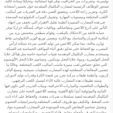
بوليمرية، وتعزيزات من الجرافيت توفر قوة استثنائية، وتحكّمًا ومتانة عالية.
تتمحور الوظائف الرئيسية لمضارب البكليبال المتقدمة حول تحسين استجابة
الكرة، وتعزيز راحة اللاعب، وتحقيق أقصى دقة في الضربات عبر أساليب
اللعب المختلفة ومستويات المهارة. وتشمل الميزات التكنولوجية المدمجة
في هذه المضارب المتميزة أنظمة تقليل الاهتزاز التي تخفف من إجهاد
التأثير على أذرع اللاعبين ومفاصلكم، وواقيات حواف مُشكَّلة حراريًا توفر
حماية فائقة من الاحتكاك بالملعب، وقوام سطحي متخصص يزيد من
إمكانية الدوران والتماسك مع الكرة. ويضمن توزيع الوزن التكنولوجي نقاط
توازن مثالية، مما يمكن اللاعبين من توليد أقصى سرعة ممكنة لرأس
المضرب مع الحفاظ على تحكم دقيق أثناء المواقف الحساسة عند الشبكة.
وتستخدم مضارب البكليبال المتقدمة تقنيات أساسية خاصة مثل هياكل خلايا
النحل البوليمرية، ومواد خلايا النحل نومكس، وتصاميم خلايا النحل الألومنيوم
التي تخلق خصائص لعب مميزة تناسب أساليب اللعب المختلفة. وغالبًا ما
تتضمن المعالجات السطحية لهذه المضارب تشطيبات نسيجية، ونسج ألياف
كربون، وأنظمة طبقات مركبة تعزز من قبضة الكرة وقدرات توليد الدوران.
وتمتد تطبيقات هذه المضارب عالية الأداء لتشمل اللعب الترفيهي،
والبطولات التنافسية، والمباريات الاحترافية، وبيئات التدريب التي تكون فيها
الثباتية والموثوقية أمرًا بالغ الأهمية. ويعتمد اللاعبون النخبة على مضارب
البكليبال المتقدمة لتنفيذ تسلسلات ضربات معقدة، والحفاظ على أداء ثابت
تحت الضغط، والتكيف مع ظروف الملعب المختلفة واستراتيجيات الخصوم.
وتشمل تصاميم المقابض المريحة الموجودة في المضارب المتميزة مواد
مقاومة للتعرق، وأحجام مقابض قابلة للتخصيص، وتكنولوجيات امتصاص