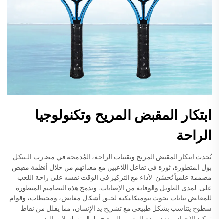
ابتكار المقبض المريح وتكنولوجيا
الراحة
يُحدث ابتكار المقبض المريح وتقنيات الراحة، المُدمجة في مضارب الـبيكل
بول المتطورة، ثورة في تفاعل اللاعبين مع معداتهم من خلال أنظمة مقبض
مصممة علمياً تُحسّن الأداء مع التركيز في الوقت نفسه على راحة اللعب
على المدى الطويل والوقاية من الإصابات. وتدمج هذه التصاميم المتطورة
للمقابض بيانات بحوث بيوميكانيكية لخلق أشكال مقابض، ومحيطات، وقوام
سطوح يتناسب بشكل طبيعي مع تشريح يد الإنسان، مما يقلل من نقاط
تركيز الإجهاد ويعزز وضع المعصم الصحيح طوال تسلسلات الضرب