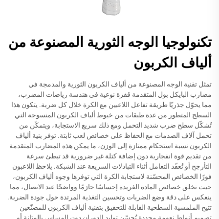
تكنولوجيا الوجه الثورية المصنوعة من
ألياف الكربون
تمثل تقنية الوجه المصنوعة من ألياف الكربون الثورية والمدمجة في
مضارب البايكل بول المتقدمة قفزة نوعية في هندسة رياضات المضرب،
مما يحوّل جذريًا طريقة تفاعل اللاعبين مع الكرة خلال كل ضربة. يتكون هذا
السطح المتطور من عدة طبقات من خيوط ألياف الكربون المنسوجة التي
تُشكّل سطح ضرب شديد التحمل ومع ذلك سريع الاستجابة، ويتمكّن من
تحمل آلاف الصدمات مع الحفاظ على خصائص لعب ثابتة. توفر بنية ألياف
الكربون نسبة استحكام ممتازة إلى الوزن، ما يمكن هذه المضارب المتقدمة
من تقديم قوة انفجارية دون إضافة كتلة غير ضرورية قد تبطئ سرعة
التأرجح أو تُعقّد التعامل أثناء التبادلات السريعة عند الشبكة. يلاحظ اللاعبون
فورًا الخصائص المحسّنة لاستجابة الكرة التي توفرها وجوه ألياف الكربون،
حيث تخلق خصائص المادة الفريدة إحساسًا حازمًا وواضحًا عند الاتصال، مما
ينعكس على دقة وضع الضربات وتحسين التغذية المرتدة حول جودة الضربة.
تتيح الملمسية السطحية القابلة للتحقيق بتقنية ألياف الكربون للمصنّعين
تصميم أنماط نعومة محددة تُحسّن توليد الدوران دون المساس بالمتانة أو