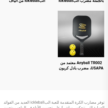
بالجملة مضرب البickleball
البickleball من ألياف
من ألياف الكربون
الزجاج متاح مع إمكانية
التصنيع حسب الطلب (OEM)
Anyball TR002 معتمد من
USAPA، مضرب بادل كربون
كامل بسمك 16 مم، مضرب
بيكليبال عالي المتانة، أداة
تدريب وترفيه
توفر مضارب الكرة المتقدمة للعبة البickleball العديد من الفوائد
العملية التي تنعكس مباشرةً على تحسين الأداء في الملعب وتعزيز