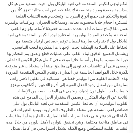
التكنولوجي للكبس المتقدمة في لعبة البايكل بول، حيث تستفيد من هياكل
سداسية معقدة ومواد متخصصة لإنشاء خصائص لعب مثالية تعزز كلًا من
القوة والتحكم في جميع أنواع الضربات. وتستخدم هذه التقنيات القلبية
المبتكرة أحجام خلايا محسوبة بعناية، وسماكات الجدران، وتركيبات بوليمرية
تعمل معًا لإنتاج سمات أداء محددة مصممة خصيصًا لأنماط ولوازم اللعب
المختلفة. وتُخضع المواد البوليمرية المختارة لهذه الكبس المتقدمة في لعبة
البايكل بول لاختبارات صارمة لضمان توفير خصائص ارتداد متسقة مع
الحفاظ على السلامة الهيكلية تحت الإجهادات المتكررة للعب التنافسي.
ويشتمل التصنيع الدقيق لبناء القلب على عمليات قطع ولصق يتم التحكم بها
عبر الحاسوب، ما يخلق أنماط خلايا موحدة في كامل هيكل الكبس الداخلي،
ويقضي على أي تناقضات قد تؤدي إلى مناطق ميتة أو استجابات غير متوقعة
للكرة خلال المواقف الحاسمة في المباراة. وتقدم الكبس المتقدمة المزودة
بهذه الأنظمة القلبية من البوليمر خصائص استثنائية في تقليل الاهتزازات،
مما يقلل من انتقال ردود الفعل القوية إلى أذرع اللاعبين وأكتافهم، ويعزز
جلسات لعب أطول دون إجهاد، ويحمي في الوقت نفسه من الإصابات
الناتجة عن الإجهاد المتكرر. ويضمن الاستقرار الحراري المدمج في هذه
القلوب البوليمرية أن تحافظ الكبس المتقدمة في لعبة البايكل بول على
خصائص لعب متسقة عبر مختلف الظروف الحرارية، ويمنع التغيرات في
الأداء التي قد تؤثر على دقة الضربات أثناء المباريات الخارجية أو المنافسات
في مناطق مناخية مختلفة. ويتيح تحقيق التوازن الأمثل للوزن من خلال هذه
التقنيات القلبية للمصنّعين وضع الكتلة بشكل استراتيجي في كامل هيكل