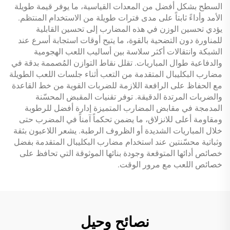
السطح بشكل أفضل من المعدات القياسية، ما يوفر قيمة طويلة
الأمد وأداءً ثابتاً على مدى فترات طويلة من الاستخدام المنتظم.
يؤدي تحسين الوزن في هذه المضارب إلى تحسين القابلية
للمناورة دون التضحية بالقوة، ما يتيح أوقات استجابة أسرع عند
الشبكة وانتقالات أكثر سلاسة بين أساليب اللعب الهجومية
والدفاعية طوال المباريات. تقلل نقاط التوازن المُصممة بدقة في
مضارب البكليبال المتقدمة من التعب أثناء جلسات اللعب الطويلة
مع الحفاظ على الرافعة اللازمة للضربات القوية من خط القاعدة
والضربات المرتدة الدقيقة. توفر تقنيات المقبض المحسّنة
المدمجة في مقابض المضارب المتميزة إدارة أفضل للرطوبة
ومقاومة أعلى للانزلاق، ما يضمن تحكماً آمناً في المضرب حتى
خلال المباريات الشديدة أو الظروف الرطبة. يشعر اللاعبون بثقة
وثباتية محسّنتين عند استخدام مضارب البكليبال المتقدمة بفضل
خصائص أدائها المتوقعة وجودة بنائها الموثوقة التي تحافظ على
خصائص اللعب مع مرور الوقت.
نصائح وحيل