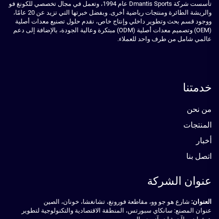
تأسست شركة Dmantis Sports عام 1994، وتعمل في مجال تخصصي للكونغ فو
والريشة الطائرة ومنتجات رياضية أخرى. وبفضل خبرتها التي تزيد عن 20 عامًا،
ووجود قسم بحث وتطوير داخلي وإنتاج خاص، نقدم حلول تصنيع معدات أصلية
(OEM) وتصميم معدات أصلية (ODM) مبتكرة وعالية الجودة، بالإضافة إلى دعم
عالمي شامل من طرف واحد للعملاء.
خدمتنا
من نحن
المنتجات
أخبار
اتصل بنا
عنوان الشركة
العنوان:
شارع هو جو وو، مقاطعة فورونغ، تشانغشا، خونان، الصين
عنوان المصنع: سانكاي سبورتس، المنطقة الاقتصادية والتكنولوجية لتطوير