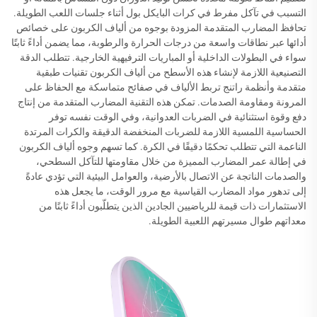
التسبب في تآكل مفرط في كرات البايكل بول أثناء جلسات اللعب الطويلة.
تحافظ المضارب المتقدمة المزودة بوجوه من ألياف الكربون على خصائص
أدائها عبر نطاقات واسعة من درجات الحرارة والرطوبة، مما يضمن أداءً ثابتًا
سواء في البطولات الداخلية أو المباريات الترفيهية الخارجية. تتطلب الدقة
التصنيعية اللازمة لإنشاء هذه الأسطح من ألياف الكربون تقنيات طبقية
متقدمة وأنظمة راتنج تربط الألياف في صفائح متماسكة مع الحفاظ على
المرونة ومقاومة الصدمات. تمكن هذه التقنية المضارب المتقدمة من إنتاج
دفع وقوة استثنائية في الضربات العدوانية، وفي الوقت نفسه توفر
الحساسية اللمسية اللازمة للضربات المنخفضة الدقيقة والكرات المرتدة
الناعمة التي تتطلب تحكمًا دقيقًا في الكرة. كما تسهم وجوه ألياف الكربون
في إطالة عمر المضارب المميزة من خلال مقاومتها للتآكل السطحي،
والصدمات الناتجة عن الاتصال بالأرضية، والعوامل البيئية التي تؤدي عادةً
إلى تدهور مواد المضارب القياسية مع مرور الوقت، ما يجعل هذه
الاستثمارات ذات قيمة للرياضيين الجادين الذين يتطلّبون أداءً ثابتًا من
معداتهم طوال مسيرتهم اللعبية الطويلة.