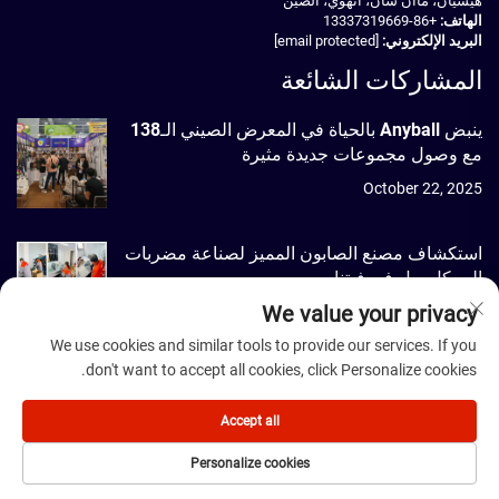
هيشيان، ماآن شان، آنهوي، الصين
الهاتف:
+86-13337319669
البريد الإلكتروني:
[email protected]
المشاركات الشائعة
ينبض Anyball بالحياة في المعرض الصيني الـ138
مع وصول مجموعات جديدة مثيرة
October 22, 2025
استكشاف مصنع الصابون المميز لصناعة مضربات
الـ بيكل بول في فيتنام
We value your privacy
September 22, 2025
We use cookies and similar tools to provide our services. If you
don't want to accept all cookies, click Personalize cookies.
حقوق النشر © 2026 شركة Dmantis Sports Goods المحدودة، بكين جميع
الحقوق محفوظة. -
سياسة الخصوصية
Accept all
Personalize cookies