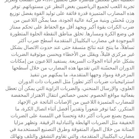
تجربة اللعب لجميع الرياضيين بغض النظر عن مستوياتهم. توفر
هذه المضارب المتميزة قدرة فائقة على توليد القوة بفضل توزيع
وزن مُحسّن وبنية مركبة عالية الجودة، مما يمكّن اللاعبين من
ضرب الكرات بقوة أكبر وبجهد أقل مع الحفاظ على تحكم ممتاز
في وضع الكرة ومسارها. تخلق مناطق النقطة الحلوة المتطورة
الموجودة في مضارب البكليبال المتقدمة أسطح ضرب أكثر
تساهلاً، ما ينتج عنه نتائج متسقة حتى عند حدوث الاتصال بشكل
غير مركزي قليلاً، ويقلل من الأخطاء ويحسن موثوقية الضربات
بشكل عام أثناء الجولات السريعة. يستفيد اللاعبون من إمكانات
الدوران المحسّنة التي تقدمها هذه المضارب من خلال أسطحها
المزخرفة ومواد وجهها المتقدمة، ما يمكنهم من تنفيذ
استراتيجيات ضربات أكثر تطوراً مثل الضربات ذات الدوران
العلوي، والإرسال المنحني، والضربات الزاوية التي يمكن أن تعطل
بفعالية مواقع الخصوم. تحمي خصائص انتقال الاهتزاز المخفضة
للمضارب المتميزة اللاعبين من الإصابات الناتجة عن الإجهاد
المتكرر، كما توفر شعوراً وتقديراً أفضل أثناء اتصال الكرة، ما
يسمح بصنع ضربات أكثر دقة وتحسناً في اللمسة على الضربات
الخفيفة مثل الضربات الهابطة والتبادلية الرقيقة. وتظهر مزايا
المتانة من خلال المواد المتفوقة وطرق التصنيع المستخدمة في
مضارب البكليبال المتقدمة، والتي تقاوم التشقق والتلف وتهالك