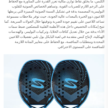
الكبس، ما يخلق نقاط توازن مثالية تعزز القدرة على المناورة مع الحفاظ
على الزخم اللازم للضربات القوية. وتساهم الخصائص الصوتية للقلوب
البوليمرية المصممة بدقة في تشكيل السمة الصوتية المميزة التي يربطها
اللاعبون ذوو الخبرة بالمعدات عالية الجودة، حيث توفر ملاحظات مسموعة
تساعد اللاعبين على تقييم جودة الضربة وتوقيتها خلال الجولات السريعة. كما
تتيح إمكانات التخصيص داخل هذه الأنظمة القلبية للمصنّعين ضبط سمات
الأداء بدقة من خلال تعديل كثافات الخلايا، وتركيبات البوليمر، والهندسات
الهيكلية، لإنتاج كبس متقدمة في لعبة البايكل بول تلبي تفضيلات اللاعبين
المحددة ومتطلبات المنافسة، مع الحفاظ على معايير المتانة اللازمة
للمنافسة على المستوى الاحترافي.