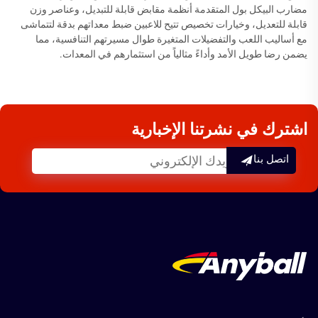
مضارب البيكل بول المتقدمة أنظمة مقابض قابلة للتبديل، وعناصر وزن
قابلة للتعديل، وخيارات تخصيص تتيح للاعبين ضبط معداتهم بدقة لتتماشى
مع أساليب اللعب والتفضيلات المتغيرة طوال مسيرتهم التنافسية، مما
يضمن رضا طويل الأمد وأداءً مثالياً من استثمارهم في المعدات.
اشترك في نشرتنا الإخبارية
اتصل بنا