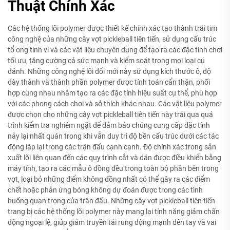
Thuật Chính Xác
Các hệ thống lõi polymer được thiết kế chính xác tạo thành trái tim
công nghệ của những cây vợt pickleball tiên tiến, sử dụng cấu trúc
tổ ong tinh vi và các vật liệu chuyên dụng để tạo ra các đặc tính chơi
tối ưu, tăng cường cả sức mạnh và kiểm soát trong mọi loại cú
đánh. Những công nghệ lõi đổi mới này sử dụng kích thước ô, độ
dày thành và thành phần polymer được tính toán cẩn thận, phối
hợp cùng nhau nhằm tạo ra các đặc tính hiệu suất cụ thể, phù hợp
với các phong cách chơi và sở thích khác nhau. Các vật liệu polymer
được chọn cho những cây vợt pickleball tiên tiến này trải qua quá
trình kiểm tra nghiêm ngặt để đảm bảo chúng cung cấp đặc tính
nảy lại nhất quán trong khi vẫn duy trì độ bền cấu trúc dưới các tác
động lặp lại trong các trận đấu cạnh cạnh. Độ chính xác trong sản
xuất lõi liên quan đến các quy trình cắt và dán được điều khiển bằng
máy tính, tạo ra các mẫu ô đồng đều trong toàn bộ phần bên trong
vợt, loại bỏ những điểm không đồng nhất có thể gây ra các điểm
chết hoặc phản ứng bóng không dự đoán được trong các tình
huống quan trọng của trận đấu. Những cây vợt pickleball tiên tiến
trang bị các hệ thống lõi polymer này mang lại tính năng giảm chấn
động ngoại lệ, giúp giảm truyền tải rung động mạnh đến tay và vai