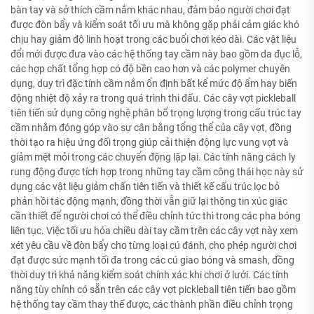
bàn tay và sở thích cầm nắm khác nhau, đảm bảo người chơi đạt
được đòn bẩy và kiểm soát tối ưu mà không gặp phải cảm giác khó
chịu hay giảm độ linh hoạt trong các buổi chơi kéo dài. Các vật liệu
đổi mới được đưa vào các hệ thống tay cầm này bao gồm da đục lỗ,
các hợp chất tổng hợp có độ bền cao hơn và các polymer chuyên
dụng, duy trì đặc tính cầm nắm ổn định bất kể mức độ ẩm hay biến
động nhiệt độ xảy ra trong quá trình thi đấu. Các cây vợt pickleball
tiên tiến sử dụng công nghệ phân bổ trọng lượng trong cấu trúc tay
cầm nhằm đóng góp vào sự cân bằng tổng thể của cây vợt, đồng
thời tạo ra hiệu ứng đối trọng giúp cải thiện động lực vung vợt và
giảm mệt mỏi trong các chuyển động lặp lại. Các tính năng cách ly
rung động được tích hợp trong những tay cầm công thái học này sử
dụng các vật liệu giảm chấn tiên tiến và thiết kế cấu trúc lọc bỏ
phản hồi tác động mạnh, đồng thời vẫn giữ lại thông tin xúc giác
cần thiết để người chơi có thể điều chỉnh tức thì trong các pha bóng
liên tục. Việc tối ưu hóa chiều dài tay cầm trên các cây vợt này xem
xét yêu cầu về đòn bẩy cho từng loại cú đánh, cho phép người chơi
đạt được sức mạnh tối đa trong các cú giao bóng và smash, đồng
thời duy trì khả năng kiểm soát chính xác khi chơi ở lưới. Các tính
năng tùy chỉnh có sẵn trên các cây vợt pickleball tiên tiến bao gồm
hệ thống tay cầm thay thế được, các thành phần điều chỉnh trọng