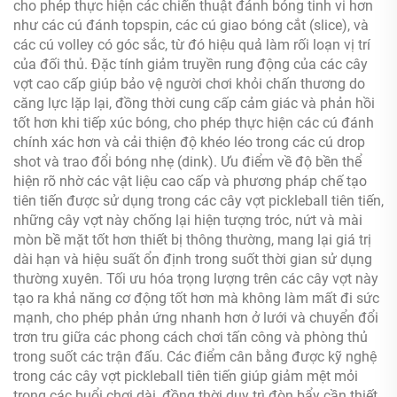
cho phép thực hiện các chiến thuật đánh bóng tinh vi hơn
như các cú đánh topspin, các cú giao bóng cắt (slice), và
các cú volley có góc sắc, từ đó hiệu quả làm rối loạn vị trí
của đối thủ. Đặc tính giảm truyền rung động của các cây
vợt cao cấp giúp bảo vệ người chơi khỏi chấn thương do
căng lực lặp lại, đồng thời cung cấp cảm giác và phản hồi
tốt hơn khi tiếp xúc bóng, cho phép thực hiện các cú đánh
chính xác hơn và cải thiện độ khéo léo trong các cú drop
shot và trao đổi bóng nhẹ (dink). Ưu điểm về độ bền thể
hiện rõ nhờ các vật liệu cao cấp và phương pháp chế tạo
tiên tiến được sử dụng trong các cây vợt pickleball tiên tiến,
những cây vợt này chống lại hiện tượng tróc, nứt và mài
mòn bề mặt tốt hơn thiết bị thông thường, mang lại giá trị
dài hạn và hiệu suất ổn định trong suốt thời gian sử dụng
thường xuyên. Tối ưu hóa trọng lượng trên các cây vợt này
tạo ra khả năng cơ động tốt hơn mà không làm mất đi sức
mạnh, cho phép phản ứng nhanh hơn ở lưới và chuyển đổi
trơn tru giữa các phong cách chơi tấn công và phòng thủ
trong suốt các trận đấu. Các điểm cân bằng được kỹ nghệ
trong các cây vợt pickleball tiên tiến giúp giảm mệt mỏi
trong các buổi chơi dài, đồng thời duy trì đòn bẩy cần thiết