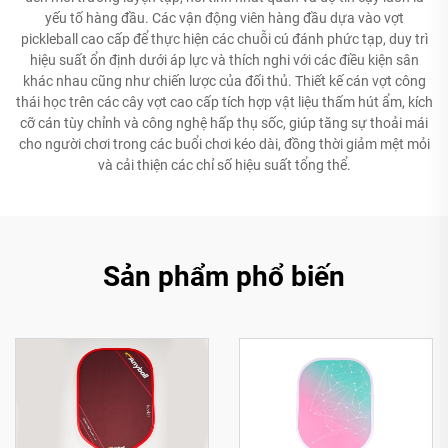
yếu tố hàng đầu. Các vận động viên hàng đầu dựa vào vợt
pickleball cao cấp để thực hiện các chuỗi cú đánh phức tạp, duy trì
hiệu suất ổn định dưới áp lực và thích nghi với các điều kiện sân
khác nhau cũng như chiến lược của đối thủ. Thiết kế cán vợt công
thái học trên các cây vợt cao cấp tích hợp vật liệu thấm hút ẩm, kích
cỡ cán tùy chỉnh và công nghệ hấp thụ sốc, giúp tăng sự thoải mái
cho người chơi trong các buổi chơi kéo dài, đồng thời giảm mệt mỏi
và cải thiện các chỉ số hiệu suất tổng thể.
Sản phẩm phổ biến