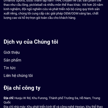
Dmantis Sports, được thành lập năm 1994, chuyên về các sản phẩm thể
thao như cầu lông, pickleball và nhiều môn thể thao khác. Với hơn 20 năm
kinh nghiệm, đội ngũ nghiên cứu và phát triển nội bộ cùng quy trình sản
xuất riêng, chúng tôi cung cấp các giải pháp OEM/ODM sáng tạo, chất
lượng cao và hỗ trợ trọn gói toàn cầu cho khách hàng.
Dịch vụ của Chúng tôi
Giới thiệu
Sản phẩm
Tin tức
Liên hệ chúng tôi
Địa chỉ công ty
Địa chỉ:
Huoju W Rd, Khu Furong, Thành phố Trường Sa, Hồ Nam, Trung
Quốc
Địa chỉ nhà máy: Khu phát triển kinh tế và công nghệ Hexian, khu thể thao