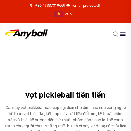
+86-13337319669
[email protected]
VI
vợt pickleball tiên tiến
Các cây vợt pickleball cao cấp đại diện cho đỉnh cao của công nghệ
thể thao vợt hiện đại, kết hợp giữa vật liệu đổi mới, kỹ thuật chính
xác và thiết kế hướng đến hiệu suất nhằm nâng cao lợi thế cạnh
tranh cho người chơi. Những thiết bị tinh vi này sử dụng các vật liệu