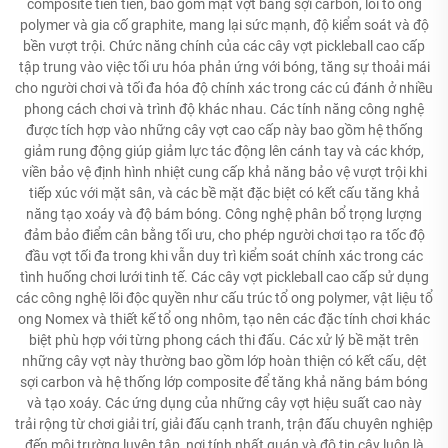
composite tiên tiến, bao gồm mặt vợt bằng sợi carbon, lõi tổ ong
polymer và gia cố graphite, mang lại sức mạnh, độ kiểm soát và độ
bền vượt trội. Chức năng chính của các cây vợt pickleball cao cấp
tập trung vào việc tối ưu hóa phản ứng với bóng, tăng sự thoải mái
cho người chơi và tối đa hóa độ chính xác trong các cú đánh ở nhiều
phong cách chơi và trình độ khác nhau. Các tính năng công nghệ
được tích hợp vào những cây vợt cao cấp này bao gồm hệ thống
giảm rung động giúp giảm lực tác động lên cánh tay và các khớp,
viền bảo vệ định hình nhiệt cung cấp khả năng bảo vệ vượt trội khi
tiếp xúc với mặt sân, và các bề mặt đặc biệt có kết cấu tăng khả
năng tạo xoáy và độ bám bóng. Công nghệ phân bổ trọng lượng
đảm bảo điểm cân bằng tối ưu, cho phép người chơi tạo ra tốc độ
đầu vợt tối đa trong khi vẫn duy trì kiểm soát chính xác trong các
tình huống chơi lưới tinh tế. Các cây vợt pickleball cao cấp sử dụng
các công nghệ lõi độc quyền như cấu trúc tổ ong polymer, vật liệu tổ
ong Nomex và thiết kế tổ ong nhôm, tạo nên các đặc tính chơi khác
biệt phù hợp với từng phong cách thi đấu. Các xử lý bề mặt trên
những cây vợt này thường bao gồm lớp hoàn thiện có kết cấu, dệt
sợi carbon và hệ thống lớp composite để tăng khả năng bám bóng
và tạo xoáy. Các ứng dụng của những cây vợt hiệu suất cao này
trải rộng từ chơi giải trí, giải đấu cạnh tranh, trận đấu chuyên nghiệp
đến môi trường luyện tập, nơi tính nhất quán và độ tin cậy luôn là