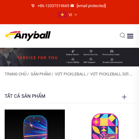
+86-13337319669
[email protected]
VI
TRANG CHỦ
/
SẢN PHẨM
/
VỢT PICKLEBALL
/
VỢT PICKLEBALL SỢI THỦY TINH
TẤT CẢ SẢN PHẨM