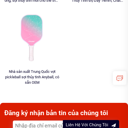
ong, sợi thủy tinh mới cho thể thao
Thủy Tinh Độ Dày 14mm, Chất
ngoài trời
Lượng Cao, Nhẹ, Dùng Trong Thể
Thao
Nhà sản xuất Trung Quốc vợt
pickleball sợi thủy tinh Anyball, có
sẵn OEM
Đăng ký nhận bản tin của chúng tôi
Liên Hệ Với Chúng Tôi