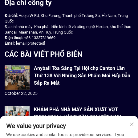
Địa chỉ công ty
Địa chỉ:
Huoju W Rd, Khu Furong, Thành phố Trường Sa, Hồ Nam, Trung
Quốc
Địa chỉ nhà máy: Khu phát triển kinh tế và công nghệ Hexian, khu thể thao
Sancai, Maanshan, An Huy, Trung Quốc
Điện thoại:
+86-13337319669
Email:
[email protected]
CÁC BÀI VIẾT PHỔ BIẾN
Anyball Tỏa Sáng Tại Hội chợ Canton Lần
Thứ 138 Với Những Sản Phẩm Mới Hấp Dẫn
Sắp Ra Mắt
October 22, 2025
KHÁM PHÁ NHÀ MÁY SẢN XUẤT VỢT
PICKLEBALL HÀNG ĐẦU TẠI VIỆT NAM
We value your privacy
September 22, 2025
We use cookies and similar tools to provide our services. If you