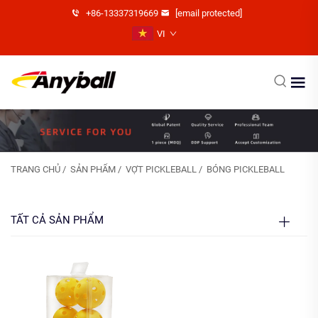
+86-13337319669
[email protected]
VI
TRANG CHỦ
/
SẢN PHẨM
/
VỢT PICKLEBALL
/
BÓNG PICKLEBALL
TẤT CẢ SẢN PHẨM