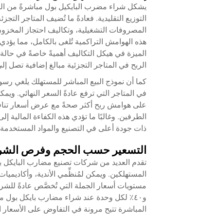
يشكل شراء مضرب البايكيل بول مباشرةً من المص
المصروفات التشغيلية، وتكاليف احتجاز المخزون
هذه الهوامش التراكمية تُلغى بالكامل، مما يؤدي
الميزة في هيكل التكاليف أهميةً خاصةً في حال
الربح في المتاجر التجزئية مبالغ إضافية تصل إل
كما أن نموذج البيع المباشر للمستهلك يلغي ر
في المتاجر التي ترفع عادةً السعر النهائي. وي
على هوامش ربح أكثر صحةً مع عرض أسعار تنافسي
الطرفين. وغالبًا ما تؤدي هذه الكفاءة المال
ذات جودة أعلى في التصنيع والمواد المستخدمة مقا
التسعير حسب الحجم وفرص الشراء
تقدم العديد من شركات تصنيع مضارب البايكل ب
المستهلكين. ويمكن لمُنظِّمي الأندية، وأكاديمي
و٤٠٪ لكل وحدة عند شراء مضارب بايكل بول م
المباشرة تتيح مرونة في التفاوض على الأسعار اس