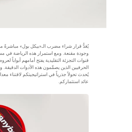
يُعَدُّ قرار شراء مضرب الـ«بيكل بول» مباشرةً من ا
وجودة مقنعة. ومع استمرار هذه الرياضة في مسا
قنوات التجزئة التقليدية يفتح أمامهم أبواباً 
الحرفيين الذين يصمِّمون هذه الأدوات الدقيقة. و
يُحدث تحولاً جذرياً في استراتيجيتكم لاقتناء مع
عائد استثماركم.