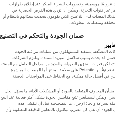
يان عروضًا موسمية، وخصومات للشراء المبكر عند إطلاق طرازات
وفر عبر قنوات التجزئة. ويمكن أن تؤدي هذه الفرص الحصرية في
متلاك المعدات لدى اللاعبين الذين يقومون بتحديث معدّاتهم بانتظام أو
ختلفة ومتطلبات البطولات.
ضمان الجودة والتحكم في التصنيع
ايير
ت المصنِّعة، يستفيد المستهلكون من عمليات مراقبة الجودة
محتمل قد يحدث بسبب سلاسل التوريد الممتدة. وتلتزم الشركات
اج، لكن فترات التخزين الطويلة، والعديد من مراحل التعامل مع المنتج،
وظروف المستودعات في قنوات التوزيع بالتجزئة قد تؤثِّر Potentially على سلامة المنتج. أما المبيعات المباشرة
ن في أفضل حالة ممكنة، مع الحفاظ على المواصفات الدقيقة
بشأن المخاوف المتعلقة بالجودة أو المشكلات الأداء، ما يسهّل الحل
ين. ويمكن للمصنّعين تتبع مقاييس الجودة بشكل أكثر فعالية عند البيع
ملة بسرعة واتخاذ الإجراءات التصحيحية قبل أن تتفشى هذه
الجودة أن تفي كل مضرب بيكلبول بالمعايير الدقيقة المطلوبة وأن