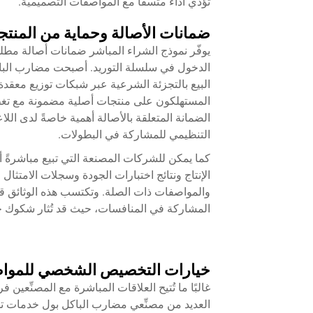
تؤدي أداءً متسقًا مع المواصفات التصميمية.
ضمانات الأصالة وحماية من المنتج
يوفّر نموذج الشراء المباشر ضمانات أصالة مطلقة
الدخول في سلسلة التوريد. أصبحت مضارب البايكل
البيع بالتجزئة الشرعية عبر شبكات توزيع معقد
المستهلكون على منتجات أصلية مضمونة مع تغطي
الضمانة المتعلقة بالأصالة أهمية خاصةً لدى الل
التنظيمي للمشاركة في البطولات.
كما يمكن للشركات المصنعة التي تبيع مباشرةً أ
الإنتاج ونتائج اختبارات الجودة وسجلات الامتثال
والمواصفات ذات الصلة. وتكتسب هذه الوثائق قي
المشاركة في المنافسات، حيث قد تُثار شكوك ح
خيارات التخصيص الشخصي للموا
غالبًا ما تُتيح العلاقات المباشرة مع المصنِّعين
العديد من مصنِّعي مضارب الباكل بول خدمات 