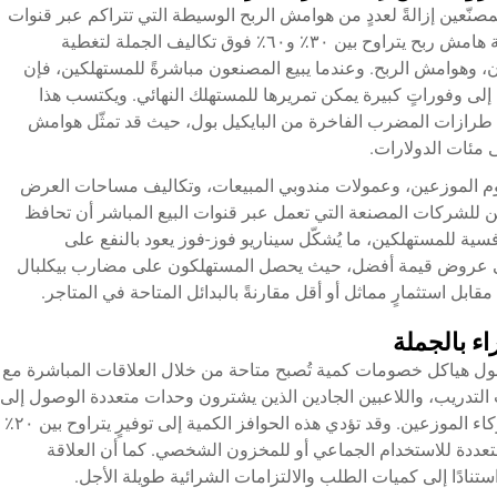
نّعين إزالةً لعددٍ من هوامش الربح الوسيطة التي تتراكم عبر قنوات
التوزيع التقليدية. فعادةً ما تُضيف المتاجر التجزئة هامش ربح يتراوح بين ٣٠٪ و٦٠٪ فوق تكاليف الجملة لتغطية
، وهوامش الربح. وعندما يبيع المصنعون مباشرةً للمستهلكين، فإن
 إلى وفوراتٍ كبيرة يمكن تمريرها للمستهلك النهائي. ويكتسب هذا
ة طرازات المضرب الفاخرة من البايكيل بول، حيث قد تمثّل هوامش
ى مئات الدولارات.
سوم الموزعين، وعمولات مندوبي المبيعات، وتكاليف مساحات العرض
مكن للشركات المصنعة التي تعمل عبر قنوات البيع المباشر أن تحافظ
ة للمستهلكين، ما يُشكّل سيناريو فوز-فوز يعود بالنفع على
ية إلى عروض قيمة أفضل، حيث يحصل المستهلكون على مضارب بيكلبال
بل استثمارٍ مماثل أو أقل مقارنةً بالبدائل المتاحة في المتاجر.
 بالجملة
ول هياكل خصومات كمية تُصبح متاحة من خلال العلاقات المباشرة مع
ات التدريب، واللاعبين الجادين الذين يشترون وحدات متعددة الوصول إلى
مستويات أسعار الجملة التي تُخصَّص عادةً للشركاء الموزعين. وقد تؤدي هذه الحوافز الكمية إلى توفيرٍ يتراوح بين ٢٠٪
تعددة للاستخدام الجماعي أو للمخزون الشخصي. كما أن العلاقة
تنادًا إلى كميات الطلب والالتزامات الشرائية طويلة الأجل.