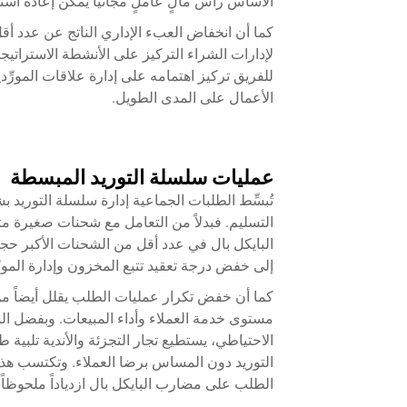
الأساس رأس مالٍ عاملٍ مجانيًّا يمكن إعادة اس
كما أن انخفاض العبء الإداري الناتج عن عدد أقل
لإدارات الشراء التركيز على الأنشطة الاستراتيجي
للفريق تركيز اهتمامه على إدارة علاقات المورِّ
الأعمال على المدى الطويل.
عمليات سلسلة التوريد المبسطة
تُبسِّط الطلبات الجماعية إدارة سلسلة التوريد
التسليم. فبدلاً من التعامل مع شحنات صغيرة م
البايكل بال في عدد أقل من الشحنات الأكبر حجماً،
إلى خفض درجة تعقيد تتبع المخزون وإدارة المورِ
كما أن خفض تكرار عمليات الطلب يقلل أيضاً م
مستوى خدمة العملاء وأداء المبيعات. وبفضل ال
الاحتياطي، يستطيع تجار التجزئة والأندية تلبي
التوريد دون المساس برضا العملاء. وتكتسب هذه 
الطلب على مضارب البايكل بال ازدياداً ملحوظاً.