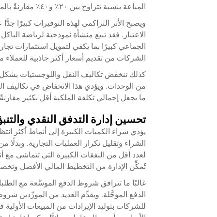
المباعة بنسبة تتراوح بين ٢٠٪ و٤٠٪ مقارنةً بالمشتريات الصغيرة الكمية، مما يحقّق تحسينات فورية في الربحية.
ويصبح الأثر التراكمي لهذه التوفيرات كبيرًا جدً
الاعتبار. فقد تبيع منشأة نموذجية لرياضة الباك
الجماعي كبيرًا بما يكفي لتمويل استثمارات تجاري
الشركات من تقديم أسعار أكثر جاذبية للعملاء
كذلك تنخفض تكاليف النقل واللوجستيات بشكل مت
من الوحدات. ويؤدي هذا الانخفاض في تكاليف اللو
ما يجعل إجمالي تكلفة الملكية أقل بكثير مقارنةً
تحسين إدارة التدفق النقدي والتنبؤ
يؤدي شراء الكميات الكبيرة إلى أنماط أكثر انتظا
الشراء وتقليل تكرار العمليات التجارية. وبدلً
لعدد أقل من النفقات الكبيرة التي تتماشى مع أن
تُمكِّن الإدارة من التخطيط المالي الأفضل وتخص
غالبًا ما تترافق شروط الدفع الموسَّعة مع الطلب
الدفع المؤجَّلة. ويقدِّم العديد من المورِّدين شر
للشركات بتوليد الإيرادات من المبيعات الأولية 