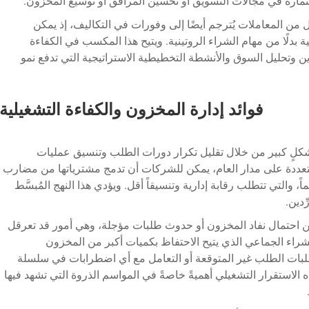
تثماره في مجالات التسويق أو تحسين المرافق أو توسيع المخزون.
 من المعاملات يُترجم أيضًا إلى وفورات في التكاليف، إذ يمكن
ة بدلًا من مهام الشراء الروتينية. ويتيح هذا المكسب في الكفاءة
دين وتحليل السوق والأنشطة التخطيطية الاستراتيجية التي تدفع نمو
فوائد إدارة المخزون والكفاءة التشغيلية
 بشكلٍ كبير من خلال تقليل تكرار دورات الطلب وتنسيق عمليات
تعددة على مدار العام، يمكن للشركات أن تدمج مشترياتها من مضارب
 والتي تتطلب رقابة إدارية وتنسيقاً أقل. ويؤدي هذا النهج المُبسَّط
ّدين.
ن احتمال نفاد المخزون أو حدوث طلبات مؤجلة، وهي أمور قد تعرقل
شراء الجماعي الذي يتيح الاحتفاظ بكميات أكبر من المخزون
ة طلبات الطلب غير المتوقعة أو التعامل مع أي اضطرابات في سلسلة
الاستقرار التشغيلي أهميةً خاصةً في المواسم الذروة التي تشهد فيها