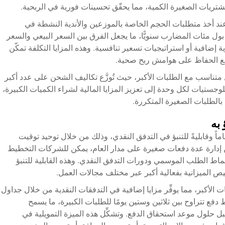
ّا عند أخذ متطلبات الحجم الخاصة بالموزعين والأندية النشطة في
ل بول مئات المضارب سنويًّا، ما يجعل الفرق بين السعر البيعي والسعر
ة إضافية أو استراتيجيات تسعير تنافسية. وهذه المزايا التكلفة تمكّن
 مع الحفاظ على هوامش ربح صحية.
ناسب مع الطلبات الأكبر، حيث تُوزَّع تكاليف الشحن على عدد أكبر
جستيات لكل وحدة إلى تعزيز المزايا المالية لشراء الكميات الكبيرة،
 بالطلبات الصغيرة المتكررة.
 به
ماً وقابليةً للتنبؤ في التدفق النقدي، وذلك من خلال توحيد توقيت
ا من إدارة عدة دفعات صغيرة على مدار العام، يمكن للشركات التخطيط
ماط الطلب الموسمي ودورات التدفق النقدي. وهذه القابلية للتنبؤ
يص الميزانية بفعالية أكبر عبر مختلف مجالات العمل.
ات الأكبر، مما يوفِّر مزايا إضافية في التدفقات النقدية من خلال جداول
وط دفع تتراوح بين ثلاثين وستين يومًا للطلبات الكبيرة، ما يسمح
قبل حلول موعد استحقاق الدفع. وتشكِّل هذه الميزة التمويلية في