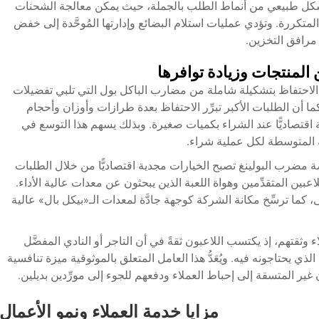
كل طبيعي من أنماط الطلب بالجملة، حيث يمكن معالجة الشحنات
المتكررة. وتؤدي عمليات استلام البضائع وإدارتها المُوحَّدة إلى خفض
مرافق التخزين.
 المنتجات وزيادة توافرها
ة الاحتفاظ بتشكيلة شاملة من مضارب الباكل بول التي تلبي تفضيلات
ا أن الطلبات الأكبر تبرِّر الاحتفاظ بعدة طرازات وأوزان وأحجام
تصاديًّا عند الشراء بكميات صغيرة. وبذلك يسهم هذا التوسع في
مة المتوسطة لكل عملية شراء.
صة
مضرب البولينغ
تصبح الخيارات مجدية اقتصاديًّا من خلال الطلبات
عبين المتقدِّمين وهواة اللعبة الذين يبحثون عن معدات عالية الأداء.
لى، كما ترسِّخ مكانة الشركة كوجهة جادَّة لمعدات الـ«بيكل بال» عالية
اء وثقتهم، إذ يكتسب اللاعبون ثقةً في أن التاجر أو النادي المفضَّل
ذي يحتاجونه فيه. ويُعَدُّ هذا العامل المتعلق بالموثوقية ميزة تنافسية
غير المتسقة إلى إحباط العملاء ودفعهم للجوء إلى مورِّدين بديلين.
مزايا خدمة العملاء ونمو الأعمال