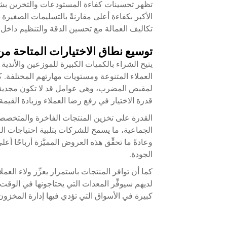
تظهر تحسينات كفاءة المستودعات والتخزين بش
الأكبر بكفاءة أعلى مقارنةً بالتسليمات الصغيرة 
تكاليف العمالة مع تحسين الدقة والتنظيم داخل 
توسيع نطاق الاختيارات المتاحة من
يتيح الشراء بالكميات الكبيرة للموزعين والأندي
العملاء المتنوعة ومستويات مهارتهم المختلفة. كم
لمقبض المضرب، وهي عوامل قد لا تكون مجدية اق
قدرة الاختيار في رفع رضا العملاء وزيادة القي
القدرة على تخزين المنتجات الفاخرة والمتخص
الجماعية، ما يسمح للشركات بتلبية احتياجات اللا
وعادةً ما تحقِّق هذه العروض المميَّزة أرباحًا أع
الجودة.
كما أن توافر المنتجات باستمرار يعزِّز ولاء العمل
لديهم سيوفِّر المعدات التي يحتاجونها في الوقت ال
كبيرة في الأسواق التي تؤدي فيها إدارة المخزون 