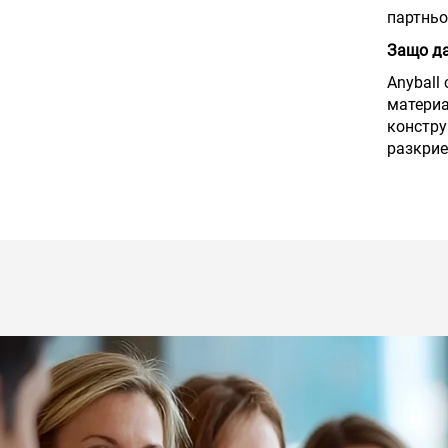
партньо
Защо да
Anyball
материа
констру
разкрие