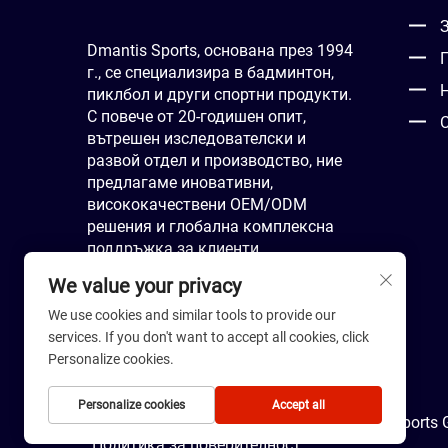
Dmantis Sports, основана през 1994
г., се специализира в бадминтон,
пиклбол и други спортни продукти.
С повече от 20-годишен опит,
С
вътрешен изследователски и
развой отдел и производство, ние
предлагаме иновативни,
висококачествени OEM/ODM
решения и глобална комплексна
поддръжка за клиенти.
We value your privacy
We use cookies and similar tools to provide our
services. If you don't want to accept all cookies, click
Personalize cookies.
Personalize cookies
Accept all
Всички права запазени. © 2026 Dmantis Sports Go
Политика за поверителност