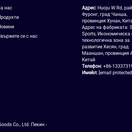
За нас
Адрес:
Huoju W Rd, ра
Фуронг, град Чанша,
Продукти
провинция Хунан, Кит
Новини
Адрес на фабриката: 
Sports, Икономическа 
вържете се с нас
технологична зона за
развитие Хесян, град
Мааншан, провинция А
Китай
Телефон:
+86-1333731
Имейл:
[email protected
ods Co., Ltd. Пекин -