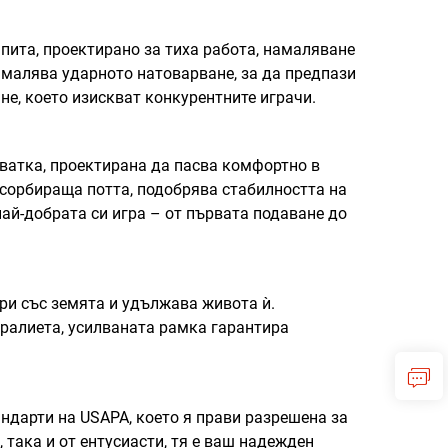
 пита, проектирано за тиха работа, намаляване
намалява ударното натоварване, за да предпази
не, което изискват конкурентните играчи.
ватка, проектирана да пасва комфортно в
бсорбираща потта, подобрява стабилността на
най-добрата си игра – от първата подаване до
и със земята и удължава живота ѝ.
 ралиета, усилваната рамка гарантира
андарти на USAPA, което я прави разрешена за
 така и от ентусиасти, тя е ваш надежден