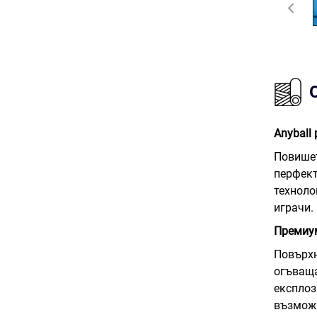
Anyball
Повишет
перфект
техноло
играчи.
Премиум
Повърхн
огъваща
експлоз
възможн