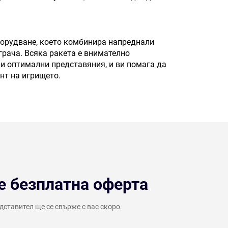
борудване, което комбинира напреднали
грача. Всяка ракета е внимателно
ри оптимални представяния, и ви помага да
нт на игрището.
е безплатна оферта
ставител ще се свърже с вас скоро.