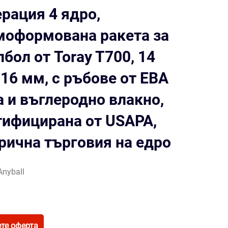
ерация 4 ядро,
моформована ракета за
бол от Toray T700, 14
 16 мм, с ръбове от ЕВА
а и въглеродно влакно,
тифицирана от USAPA,
рична търговия на едро
Anyball
те оферта