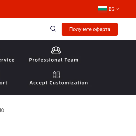
BG
Получете оферта
НО