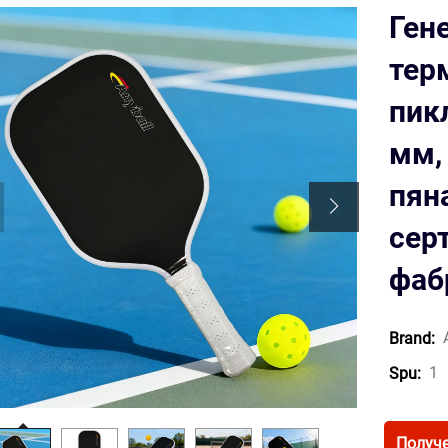
Ген
тер
пикл
мм,
пян
сер
фаб
Brand:
1
Spu:
Получе