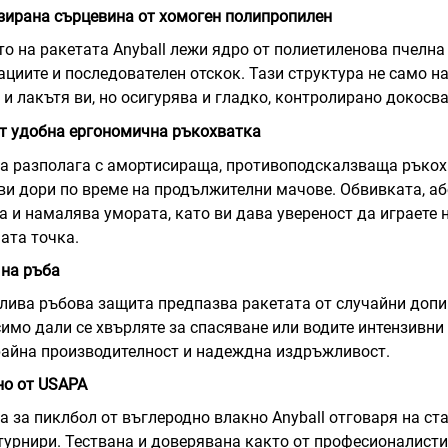
ирана сърцевина от хомоген полипропилен
то на ракетата Anyball лежи ядро от полиетиленова пчелна
ациите и последователен отскок. Тази структура не само 
 и лакътя ви, но осигурява и гладко, контролирано докосва
рт
удобна ергономична ръкохватка
а разполага с амортисираща, противоподскалзваща ръкох
ви дори по време на продължителни мачове. Обвивката, а
а и намалява умората, като ви дава увереност да играете 
ата точка.
на ръба
ива ръбова защита предпазва ракетата от случайни допир
имо дали се хвърляте за спасяване или водите интензивни
айна производителност и надеждна издръжливост.
о от USAPA
а за пиклбол от въглеродно влакно Anyball отговаря на ст
турнири. Тествана и доверявана както от професионалисти,