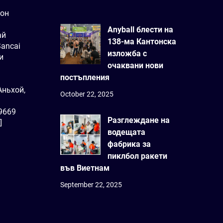
йон
Anyball блести на
ай
138-ма Кантонска
Sancai
изложба с
и
очаквани нови
постъпления
ньхой,
October 22, 2025
9669
Разглеждане на
]
водещата
фабрика за
пиклбол ракети
във Виетнам
September 22, 2025