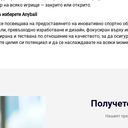
р на всяко игрище — закрито или открито.
 изберете Anyball
 се посвещава на предоставянето на иновативно спортно о
ли, превъзходно изработване и дизайн, фокусиран върху и
ирана и тествана по отношение на качеството, за да осигу
те целия си потенциал и да се наслаждавате на всеки моме
Получет
Нашият пред