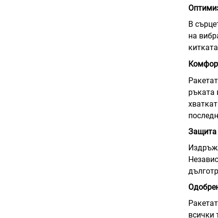
Оптимиз
В сърце
на вибр
китката
Комфо
Ракетат
ръката 
хваткат
последн
Защита 
Издръжл
Независ
дълготр
Одобрен
Ракетат
всички 