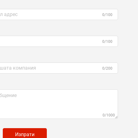
0/100
0/100
0/200
0/1000
Изпрати