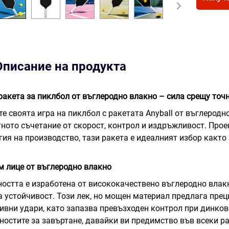
Описание на продукта
 ракета за пиклбол от въглеродно влакно – сила срещу точ
е своята игра на пиклбол с ракетата Anyball от въглеродн
ното съчетание от скорост, контрол и издръжливост. Прое
гия на производство, тази ракета е идеалният избор както 
 лице от въглеродно влакно
остта е изработена от висококачествено въглеродно влак
 устойчивост. Този лек, но мощен материал предлага прец
ивни удари, като запазва превъзходен контрол при динков
остите за завъртане, давайки ви предимство във всеки ра