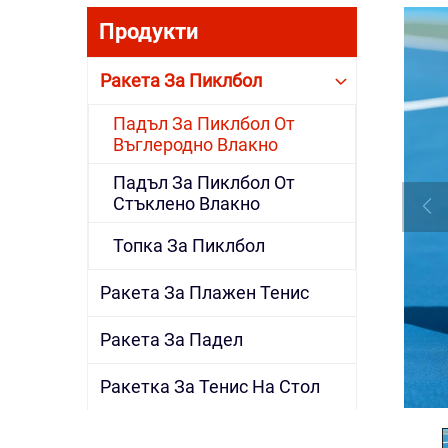
Продукти
Ракета За Пиклбол
Падъл За Пиклбол От
Въглеродно Влакно
Падъл За Пиклбол От
Стъклено Влакно
Топка За Пиклбол
Ракета За Плажен Тенис
Ракета За Падел
Ракетка За Тенис На Стол