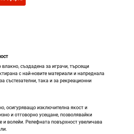
ност
о влакно, създадена за играчи, търсещи
ктирана с най-новите материали и напреднала
за състезателни, така и за рекреационни
но, осигуряващо изключителна якост и
изно и отговорно усещане, позволявайки
е и волейи. Релефната повърхност увеличава
ли.