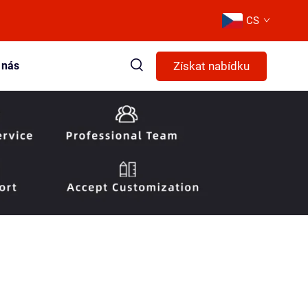
CS
Získat nabídku
 nás