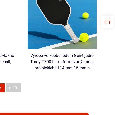
é vlákno
Výroba velkoobchodem Gen4 jádro
leball,
Toray T700 termoformovaný padlo
pro pickleball 14 mm 16 mm s
okraji z pěny EVA z uhlíkového
vlákna, certifikováno USAPA
3
Další