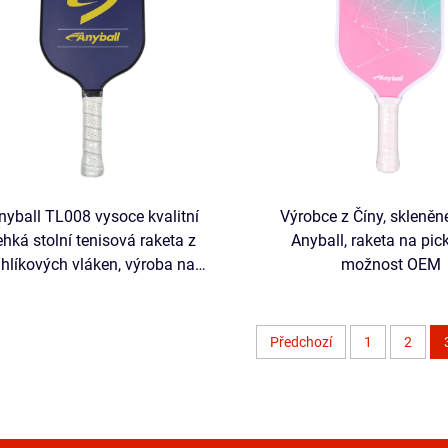
nyball TL008 vysoce kvalitní
Výrobce z Číny, skleněn
ehká stolní tenisová raketa z
Anyball, raketa na pick
hlíkových vláken, výroba na
možnost OEM
ázku OEM/ODM, vybavení pro
stolní tenis, 14 mm
Předchozí
1
2