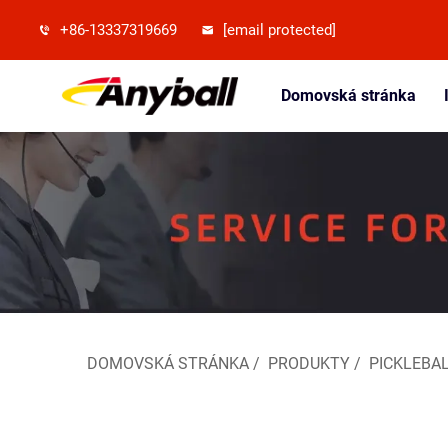
+86-13337319669
[email protected]
Domovská stránka
DOMOVSKÁ STRÁNKA
/
PRODUKTY
/
PICKLEBA