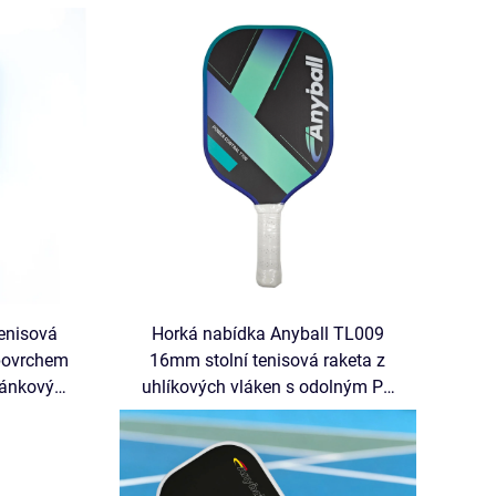
tenisová
Horká nabídka Anyball TL009
 povrchem
16mm stolní tenisová raketa z
článkovým
uhlíkových vláken s odolným PP
SAPA pro
článkovým jádrem pro sportovní
zábavu, dodávka z výrobního
závodu