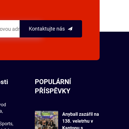
Kontaktujte nás
sti
POPULÁRNÍ
PŘÍSPĚVKY
vod
a,
Anyball zazářil na
138. veletrhu v
Sports,
Kantonu s