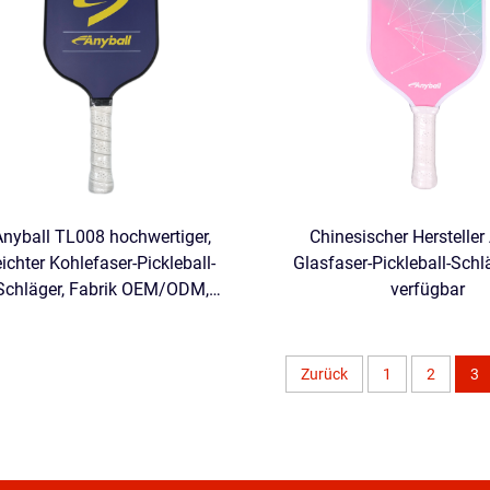
Anyball TL008 hochwertiger,
Chinesischer Hersteller
eichter Kohlefaser-Pickleball-
Glasfaser-Pickleball-Sch
Schläger, Fabrik OEM/ODM,
verfügbar
ickleball-Ausrüstung 14 mm
Zurück
1
2
3