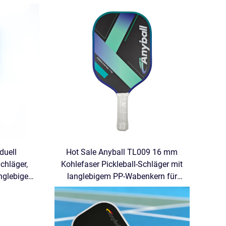
duell
Hot Sale Anyball TL009 16 mm
Schläger,
Kohlefaser Pickleball-Schläger mit
nglebiger
langlebigem PP-Wabenkern für
tifiziert
Sportunterhaltung, Fabriklieferung
g