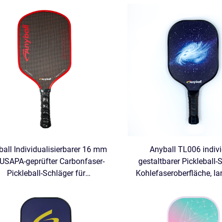
all Individualisierbarer 16 mm
Anyball TL006 indivi
USAPA-geprüfter Carbonfaser-
gestaltbarer Pickleball-
Pickleball-Schläger für
Kohlefaseroberfläche, la
Erwachsenentraining,
PP-Wabenkern, USAPA-zer
thermogeformt, 18K T700
für Unterhaltun
Wabenkern