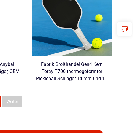
 Anyball
Fabrik Großhandel Gen4 Kern
läger, OEM
Toray T700 thermogeformter
Pickleball-Schläger 14 mm und 16
mm mit EVA-Schaumkanten,
Kohlefaser, USAPA-zertifiziert
Weiter