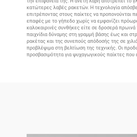
την επιφάνειά της. Η άνετη λαβή αποτρέπει το γ
κατώτερες λαβές ρακετών. Η τεχνολογία απόσβε
επιτρέποντας στους παίκτες να προπονούνται πε
επαφές με το γήπεδο χωρίς να εμφανίζει πρόωρα
καλοκαιρινές συνθήκες είτε σε δροσερά πρωινά π
παιχνίδια δύναμης στη γραμμή βάσης έως και στ
ρακέτας και της συνεπούς απόδοσής της σε χιλι
προβλέψιμα στη βελτίωση της τεχνικής. Οι προ
προσβασιμότητα για ψυχαγωγικούς παίκτες που 