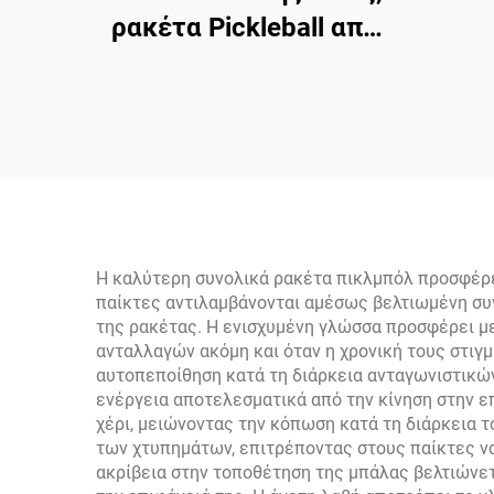
ρακέτα Pickleball από
γυάλινο νήμα της
επαγ
Anyball, διαθέσιμη OEM
Pickl
Η καλύτερη συνολικά ρακέτα πικλμπόλ προσφέρει
παίκτες αντιλαμβάνονται αμέσως βελτιωμένη σ
της ρακέτας. Η ενισχυμένη γλώσσα προσφέρει με
ανταλλαγών ακόμη και όταν η χρονική τους στιγμ
αυτοπεποίθηση κατά τη διάρκεια ανταγωνιστικών
ενέργεια αποτελεσματικά από την κίνηση στην ε
χέρι, μειώνοντας την κόπωση κατά τη διάρκεια
των χτυπημάτων, επιτρέποντας στους παίκτες να
ακρίβεια στην τοποθέτηση της μπάλας βελτιώνε