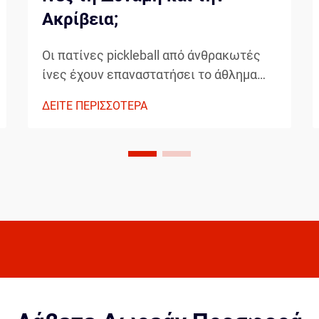
Ακρίβεια;
Οι πατίνες pickleball από άνθρακωτές
ίνες έχουν επαναστατήσει το άθλημα
προσφέροντας στους παίκτες
ΔΕΙΤΕ ΠΕΡΙΣΣΟΤΕΡΑ
απροηγούμενο έλεγχο, δύναμη και
ακρίβεια. Αυτές οι προηγμένες πατίνες
συνδυάζουν ελαφριά κατασκευή με
εξαιρετική αντοχή, κάνοντας την την
προτιμώμενη επιλογή για...