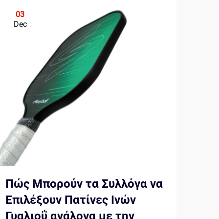
03
0
Dec
De
Πώς Μπορούν τα Συλλόγα να
Πώ
Επιλέξουν Πατίνες Ινών
Any
Γυαλιοΰ ανάλογα με την
Πα