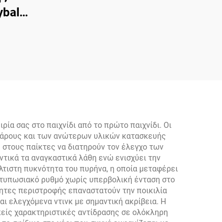
ball
Του
7mm
ακέτα
 Δύο
ετ
α σας στο παιχνίδι από το πρώτο παιχνίδι. Οι
βάρους και των ανώτερων υλικών κατασκευής
 στους παίκτες να διατηρούν τον έλεγχο των
ντικά τα αναγκαστικά λάθη ενώ ενισχύει την
λτιστη πυκνότητα του πυρήνα, η οποία μεταφέρει
εντυπωσιακό ρυθμό χωρίς υπερβολική ένταση στο
ητες περιστροφής επαναστατούν την ποικιλία
ι ελεγχόμενα ντινκ με σημαντική ακρίβεια. Η
πείς χαρακτηριστικές αντίδρασης σε ολόκληρη