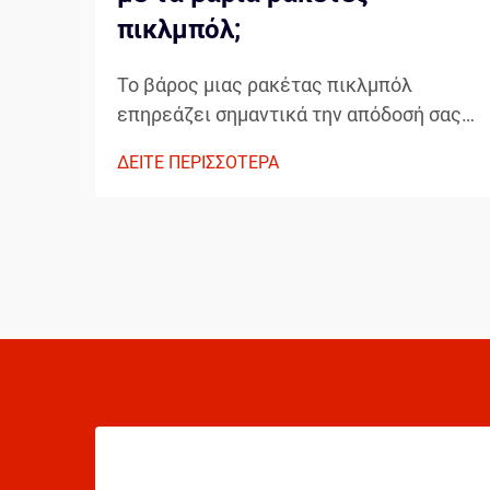
πικλμπόλ;
Το βάρος μιας ρακέτας πικλμπόλ
επηρεάζει σημαντικά την απόδοσή σας,
τον έλεγχο και τη συνολική εμπειρία
ΔΕΙΤΕ ΠΕΡΙΣΣΟΤΕΡΑ
παιχνιδιού. Κατά την επιλογή μεταξύ
ελαφρών και βαρύτερων ρακετών
πικλμπόλ, οι παίκτες πρέπει να
λαμβάνουν υπόψη το στυλ παιχνιδιού
τους, τη φυσική τους κατάσταση...