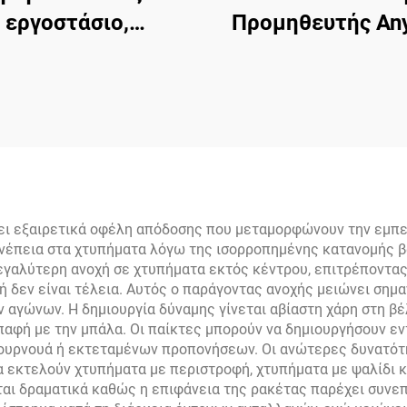
εργοστάσιο,
Προμηθευτής Any
γελματικές μπάλες
Μάρκας Ρακέτα 
eball 26/40 τρύπες,
Πινγκ-Πονγκ 
από υλικό PE
Cassia Siamea Ρ
Του Τέιμπλ Τένις
Ρακέτες με Σ
Τσάντας
 εξαιρετικά οφέλη απόδοσης που μεταμορφώνουν την εμπειρί
υνέπεια στα χτυπήματα λόγω της ισορροπημένης κατανομής 
γαλύτερη ανοχή σε χτυπήματα εκτός κέντρου, επιτρέποντας
ή δεν είναι τέλεια. Αυτός ο παράγοντας ανοχής μειώνει σημα
 αγώνων. Η δημιουργία δύναμης γίνεται αβίαστη χάρη στη βέ
παφή με την μπάλα. Οι παίκτες μπορούν να δημιουργήσουν 
 τουρνουά ή εκτεταμένων προπονήσεων. Οι ανώτερες δυνατότ
 εκτελούν χτυπήματα με περιστροφή, χτυπήματα με ψαλίδι κα
ται δραματικά καθώς η επιφάνεια της ρακέτας παρέχει συνε