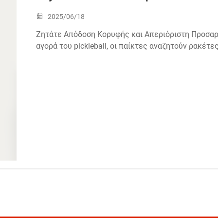
2025/06/18
Ζητάτε Απόδοση Κορυφής και Απεριόριστη Προσαρμ
αγορά του pickleball, οι παίκτες αναζητούν ρακέτε
μάρκες χρειάζονται εταίρους παραγωγής που προσ
Ως ο κορυφαίος σας&nbsp...