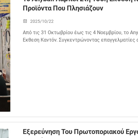
Προϊόντα Που Πλησιάζουν
2025/10/22
Από τις 31 Οκτωβρίου έως τις 4 Νοεμβρίου, το An
Έκθεση Καντόν. Συγκεντρώνοντας επαγγελματίες α
κλάδο από όλο τον κόσμο, το Anyball ξεχώρισε ως
μπαντμίντον και...
Εξερεύνηση Του Πρωτοποριακού Εργ