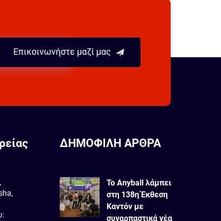
Επικοινωνήστε μαζί μας
ρείας
ΔΗΜΟΦΙΛΗ ΑΡΘΡΑ
,
Το Anyball λάμπει
sha,
στη 138η Έκθεση
Καντόν με
υ:
συναρπαστικά νέα