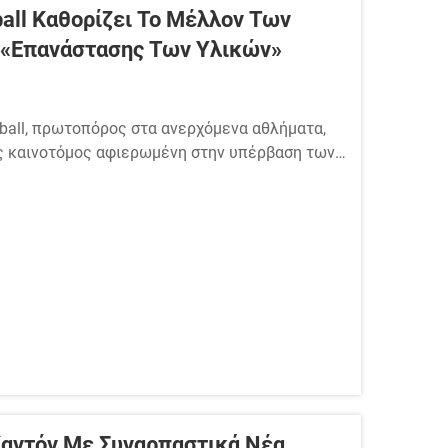
ball Καθορίζει Το Μέλλον Των
«Επανάστασης Των Υλικών»
yball, πρωτοπόρος στα ανερχόμενα αθλήματα,
ς καινοτόμος αφιερωμένη στην υπέρβαση των
αρουσίασε ολόκληρη γκάμα προϊόντων που
σμα, ...
Καντόν Με Συναρπαστικά Νέα