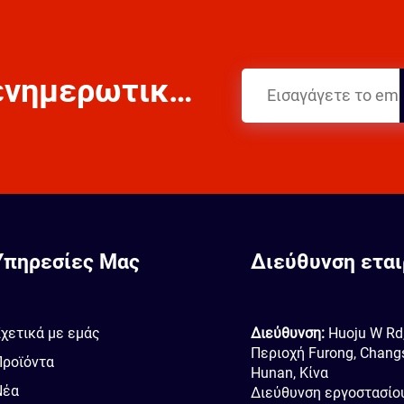
Εγγραφείτε στο ενημερωτικό δελτίο μας
Υπηρεσίες Μας
Διεύθυνση εται
χετικά με εμάς
Διεύθυνση:
Huoju W Rd
Περιοχή Furong, Chang
Προϊόντα
Hunan, Κίνα
Νέα
Διεύθυνση εργοστασίο