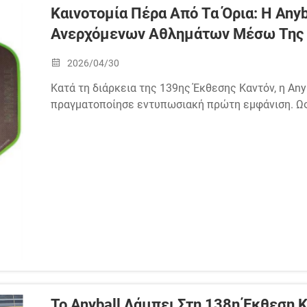
Καινοτομία Πέρα Από Τα Όρια: Η Any
Ανερχόμενων Αθλημάτων Μέσω Της 
2026/04/30
Κατά τη διάρκεια της 139ης Έκθεσης Καντόν, η An
πραγματοποίησε εντυπωσιακή πρώτη εμφάνιση. Ω
παραδοσιακών ορίων των αθλημάτων, η Anyball π
καλύπτουν το Pickleball, το Padel, το Τραπεζοσφαίρι
Το Anyball Λάμπει Στη 138η Έκθεση 