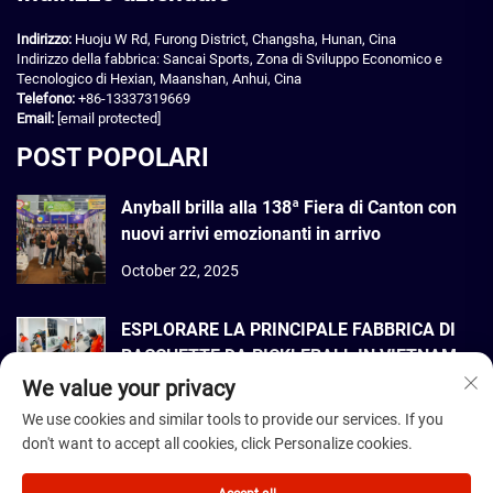
Indirizzo:
Huoju W Rd, Furong District, Changsha, Hunan, Cina
Indirizzo della fabbrica: Sancai Sports, Zona di Sviluppo Economico e
Tecnologico di Hexian, Maanshan, Anhui, Cina
Telefono:
+86-13337319669
Email:
[email protected]
POST POPOLARI
Anyball brilla alla 138ª Fiera di Canton con
nuovi arrivi emozionanti in arrivo
October 22, 2025
ESPLORARE LA PRINCIPALE FABBRICA DI
RACCHETTE DA PICKLEBALL IN VIETNAM
We value your privacy
September 22, 2025
We use cookies and similar tools to provide our services. If you
don't want to accept all cookies, click Personalize cookies.
Diritti d'autore © 2026 Dmantis Sports Goods Co., Ltd. Beijing Tutti i diritti
riservati. -
Informativa sulla privacy