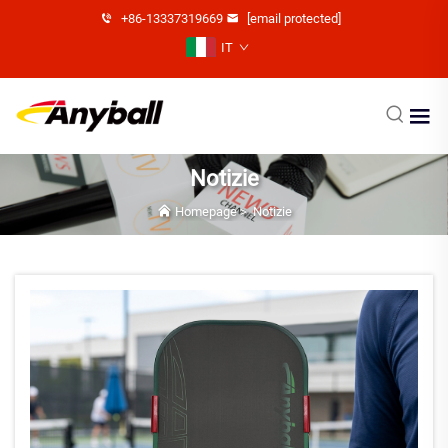
+86-13337319669
[email protected]
IT
Notizie
Homepage
>
Notizie