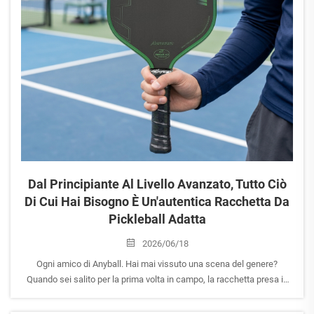
Dal Principiante Al Livello Avanzato, Tutto Ciò
Di Cui Hai Bisogno È Un'autentica Racchetta Da
Pickleball Adatta
2026/06/18
Ogni amico di Anyball. Hai mai vissuto una scena del genere?
Quando sei salito per la prima volta in campo, la racchetta presa in
prestito era sempre scomoda da usare e non riuscivi a esprimere
tutta la tua potenza. A guardare gli scambi fluidi dei giocatori esperti,