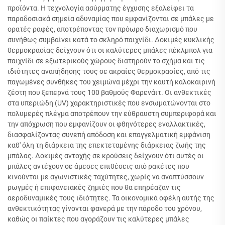
προϊόντα. Η τεχνολογία ασύρματης έγχυσης εξαλείφει τα
παραδοσιακά σημεία αδυναμίας που εμφανίζονται σε μπάλες με
ορατές ραφές, αποτρέποντας τον πρόωρο διαχωρισμό που
συνήθως συμβαίνει κατά το σκληρό παιχνίδι. Δοκιμές κυκλικής
θερμοκρασίας δείχνουν ότι οι καλύτερες μπάλες πέκλμπολ για
παιχνίδι σε εξωτερικούς χώρους διατηρούν το σχήμα και τις
ιδιότητες αναπήδησης τους σε ακραίες θερμοκρασίες, από τις
παγωμένες συνθήκες του χειμώνα μέχρι την καυτή καλοκαιρινή
ζέστη που ξεπερνά τους 100 βαθμούς Φαρενάιτ. Οι ανθεκτικές
στα υπεριώδη (UV) χαρακτηριστικές που ενσωματώνονται στο
πολυμερές πλέγμα αποτρέπουν την εύθραυστη συμπεριφορά και
την απόχρωση που εμφανίζουν οι φθηνότερες εναλλακτικές,
διασφαλίζοντας συνεπή απόδοση και επαγγελματική εμφάνιση
καθ' όλη τη διάρκεια της επεκτεταμένης διάρκειας ζωής της
μπάλας. Δοκιμές αντοχής σε κρούσεις δείχνουν ότι αυτές οι
μπάλες αντέχουν σε άμεσες επιθέσεις από ρακέτες που
κινούνται με αγωνιστικές ταχύτητες, χωρίς να αναπτύσσουν
ρωγμές ή επιφανειακές ζημιές που θα επηρέαζαν τις
αεροδυναμικές τους ιδιότητες. Τα οικονομικά οφέλη αυτής της
ανθεκτικότητας γίνονται φανερά με την πάροδο του χρόνου,
καθώς οι παίκτες που αγοράζουν τις καλύτερες μπάλες