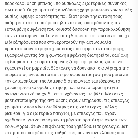
παρακολούθηση μπάλας υπό δύσκολες εξωτερικές συνθήκες
φωτισμού. Οι χρωματικές συνθέσεις χρησιμοποιούν χρωστικές
ουσίες υψηλής ορατότητας που διατηρούν την έντασή τους
ακόμη και κάτω από άμεσο ηλιακό φως, αποτρέποντας την
ξεπλυμένη εμφάνιση που καθιστά δύσκολη την παρακολούθηση
των κατώτερων μπάλων κατά τη διάρκεια του φωτεινού παιχν
Ειδικά πρόσθετα που σταθεροποιούν την ακτινοβολία
προστατεύουν τα μόρια χρώματος από τη φωτοκαταστροφή,
εξασφαλίζοντας ότι η ζωντανή εμφάνιση διατηρείται καθ' όλη
τη διάρκεια της παρατεταμένης ζωής της μπάλας χωρίς να
εξασθενεί σε βαρετές, δύσκολες να δουν απο Το φινίρισμα της
επιφάνειας ενσωματώνει μικρο-υφασματική υφή που μειώνει
την αντανάκλαση της λάμψης διατηρώντας ταυτόχρονα τα
χαρακτηριστικά ομαλής πτήσης που είναι απαραίτητα για
ανταγωνιστικό παιχνίδι, επιτυγχάνοντας μια βέλτι Μελέτες
βελτιστοποίησης της αντίθεσης έχουν επηρεάσει τις επιλογές
χρωμάτων που είναι διαθέσιμες στις καλύτερες μπάλες
pickleball για εξωτερικό παιχνίδι, με επιλογές που έχουν
σχεδιαστεί για να παρέχουν τη μέγιστη ορατότητα έναντι των
κοινών χρωμάτων επιφάνειας του γηπέδου, Η τεχνολογία ματ
φινίρισμα αποτρέπει τις καθρέφτες σαν αντανακλάσεις που