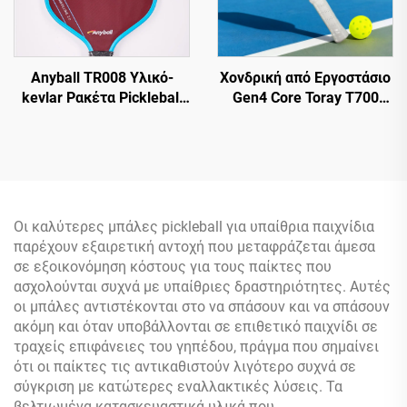
Anyball TR008 Υλικό-
Χονδρική από Εργοστάσιο
kevlar Ρακέτα Pickleball
Gen4 Core Toray T700
16mm Με Προστασία
Thermoformed Racket
Άκρων Ανθεκτική PP
Pickleball 14mm 16mm με
Διασκέδαση Από
Ακμές Από EVA Foam και
Εργοστάσιο Άμεση
Ίνες Άνθρακα,
Παράδοση
Πιστοποιημένο από την
USAPA
Οι καλύτερες μπάλες pickleball για υπαίθρια παιχνίδια
παρέχουν εξαιρετική αντοχή που μεταφράζεται άμεσα
σε εξοικονόμηση κόστους για τους παίκτες που
ασχολούνται συχνά με υπαίθριες δραστηριότητες. Αυτές
οι μπάλες αντιστέκονται στο να σπάσουν και να σπάσουν
ακόμη και όταν υποβάλλονται σε επιθετικό παιχνίδι σε
τραχείς επιφάνειες του γηπέδου, πράγμα που σημαίνει
ότι οι παίκτες τις αντικαθιστούν λιγότερο συχνά σε
σύγκριση με κατώτερες εναλλακτικές λύσεις. Τα
βελτιωμένα κατασκευαστικά υλικά που