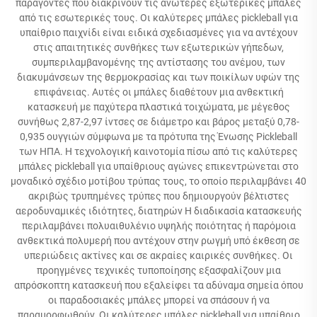
παράγοντες που διακρίνουν τις ανώτερες εξωτερικές μπάλες
από τις εσωτερικές τους. Οι καλύτερες μπάλες pickleball για
υπαίθριο παιχνίδι είναι ειδικά σχεδιασμένες για να αντέχουν
στις απαιτητικές συνθήκες των εξωτερικών γήπεδων,
συμπεριλαμβανομένης της αντίστασης του ανέμου, των
διακυμάνσεων της θερμοκρασίας και των ποικίλων υφών της
επιφάνειας. Αυτές οι μπάλες διαθέτουν μια ανθεκτική
κατασκευή με παχύτερα πλαστικά τοιχώματα, με μέγεθος
συνήθως 2,87-2,97 ίντσες σε διάμετρο και βάρος μεταξύ 0,78-
0,935 ουγγιών σύμφωνα με τα πρότυπα της Ένωσης Pickleball
των ΗΠΑ. Η τεχνολογική καινοτομία πίσω από τις καλύτερες
μπάλες pickleball για υπαίθριους αγώνες επικεντρώνεται στο
μοναδικό σχέδιο μοτίβου τρύπας τους, το οποίο περιλαμβάνει 40
ακριβώς τρυπημένες τρύπες που δημιουργούν βέλτιστες
αεροδυναμικές ιδιότητες, διατηρών Η διαδικασία κατασκευής
περιλαμβάνει πολυαιθυλένιο υψηλής ποιότητας ή παρόμοια
ανθεκτικά πολυμερή που αντέχουν στην ρωγμή υπό έκθεση σε
υπεριώδεις ακτίνες και σε ακραίες καιρικές συνθήκες. Οι
προηγμένες τεχνικές τυποποίησης εξασφαλίζουν μια
απρόσκοπτη κατασκευή που εξαλείφει τα αδύναμα σημεία όπου
οι παραδοσιακές μπάλες μπορεί να σπάσουν ή να
παραμορφωθούν. Οι καλύτερες μπάλες pickleball για υπαίθριο