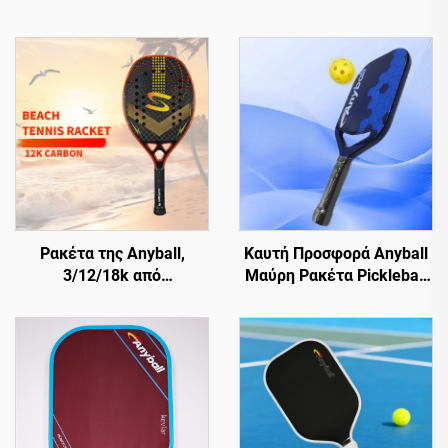
Ρακέτα της Anyball,
Καυτή Προσφορά Anyball
3/12/18k από
Μαύρη Ρακέτα Pickleball
ανθρακονήματα EVA με
Αρχική Εργοστασιακή
τραχιά επιφάνεια για
Ινών Άνθρακα T700 Για
προπόνηση, για την
Ενήλικες Εσωτερικού/
παραλία
Εξωτερικού Χώρου
Αθλητική 16mm