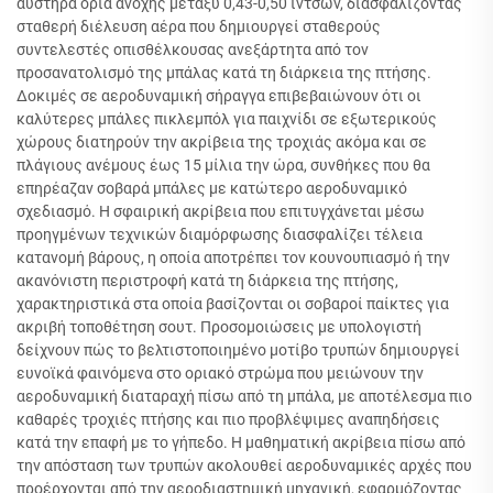
αυστηρά όρια ανοχής μεταξύ 0,43-0,50 ιντσών, διασφαλίζοντας
σταθερή διέλευση αέρα που δημιουργεί σταθερούς
συντελεστές οπισθέλκουσας ανεξάρτητα από τον
προσανατολισμό της μπάλας κατά τη διάρκεια της πτήσης.
Δοκιμές σε αεροδυναμική σήραγγα επιβεβαιώνουν ότι οι
καλύτερες μπάλες πικλεμπόλ για παιχνίδι σε εξωτερικούς
χώρους διατηρούν την ακρίβεια της τροχιάς ακόμα και σε
πλάγιους ανέμους έως 15 μίλια την ώρα, συνθήκες που θα
επηρέαζαν σοβαρά μπάλες με κατώτερο αεροδυναμικό
σχεδιασμό. Η σφαιρική ακρίβεια που επιτυγχάνεται μέσω
προηγμένων τεχνικών διαμόρφωσης διασφαλίζει τέλεια
κατανομή βάρους, η οποία αποτρέπει τον κουνουπιασμό ή την
ακανόνιστη περιστροφή κατά τη διάρκεια της πτήσης,
χαρακτηριστικά στα οποία βασίζονται οι σοβαροί παίκτες για
ακριβή τοποθέτηση σουτ. Προσομοιώσεις με υπολογιστή
δείχνουν πώς το βελτιστοποιημένο μοτίβο τρυπών δημιουργεί
ευνοϊκά φαινόμενα στο οριακό στρώμα που μειώνουν την
αεροδυναμική διαταραχή πίσω από τη μπάλα, με αποτέλεσμα πιο
καθαρές τροχιές πτήσης και πιο προβλέψιμες αναπηδήσεις
κατά την επαφή με το γήπεδο. Η μαθηματική ακρίβεια πίσω από
την απόσταση των τρυπών ακολουθεί αεροδυναμικές αρχές που
προέρχονται από την αεροδιαστημική μηχανική, εφαρμόζοντας