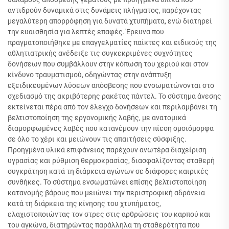
αντιδρούν δυναμικά στις δυνάμεις πλήγματος, παρέχοντας
μεγαλύτερη απορρόφηση για δυνατά χτυπήματα, ενώ διατηρεί
την ευαισθησία για λεπτές επαφές. Έρευνα που
πραγματοποιήθηκε με επαγγελματίες παίκτες και ειδικούς της
αθλητιατρικής ανέδειξε τις συγκεκριμένες συχνότητες
δονήσεων που συμβάλλουν στην κόπωση του χεριού και στον
κίνδυνο τραυματισμού, οδηγώντας στην ανάπτυξη
εξειδικευμένων λύσεων απόσβεσης που ενσωματώνονται στο
σχεδιασμό της ακριβότερης ρακέτας πάντελ. Το σύστημα άνεσης
εκτείνεται πέρα από τον έλεγχο δονήσεων και περιλαμβάνει τη
βελτιστοποίηση της εργονομικής λαβής, με ανατομικά
διαμορφωμένες λαβές που κατανέμουν την πίεση ομοιόμορφα
σε όλο το χέρι και μειώνουν τις απαιτήσεις σύσφιξης.
Προηγμένα υλικά επιφάνειας παρέχουν ανωτέρα διαχείριση
υγρασίας και ρύθμιση θερμοκρασίας, διασφαλίζοντας σταθερή
συγκράτηση κατά τη διάρκεια αγώνων σε διάφορες καιρικές
συνθήκες. Το σύστημα ενσωματώνει επίσης βελτιστοποίηση
κατανομής βάρους που μειώνει την περιστροφική αδράνεια
κατά τη διάρκεια της κίνησης του χτυπήματος,
ελαχιστοποιώντας τον στρες στις αρθρώσεις του καρπού και
του αγκώνα, διατηρώντας παράλληλα τη σταθερότητα που