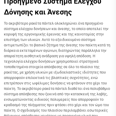
Προηγμένο Σύστημα Ελέγχου
Δόνησης και Άνεσης
Το ακριβότερο ρακέτα πάντελ ολοκληρώνει ένα προηγμένο
σύστημα ελέγχου δονήσεων και άνεσης, το οποίο αποτελεί την
κορυφή της εργονομικής έρευνας και της καινοτομίας στην
επιστήμη των υλικών. Αυτό το εξειδικευμένο σύστημα
αντιμετωπίζει το βασικό ζήτημα της άνεσης του παίκτη κατά τη
διάρκεια εκτεταμένων αγώνων, διατηρώντας παράλληλα την
απαραίτητη αισθητική ανάδραση για υψηλή απόδοση. Η
τεχνολογία ελέγχου δονήσεων χρησιμοποιεί στρατηγικά
τοποθετημένα στοιχεία απόσβεσης σε όλο το πλαίσιο της
ρακέτας, με χρήση υλικών με ιξωδοελαστικές ιδιότητες που
απορροφούν επιλεκτικά τις βλαπτικές συχνότητες, ενώ
επιτρέπουν στις ωφέλιμες δονήσεις να φτάνουν στο χέρι του
παίκτη. Το ακριβότερο ρακέτα πάντελ διαθέτει ένα πολυβάθμιο
σύστημα απόσβεσης που ξεκινά από την κατασκευή της λαβής,
ενσωματώνοντας ειδικούς πολυμερείς που απορροφούν το
κραδασμό της πλήγματος πριν φτάσει στο χέρι και τον ώμο του
παίκτη. Ο σχεδιασμός του πλαισίου περιλαμβάνει εσωτερικές
θάλαμους απόσβεσης γεμάτους με προηγμένα υλικά που