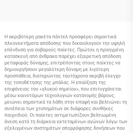
Thermoformed Racket
Pickleball 14mm 16mm με
Ακμές Από EVA Foam και
Ίνες Άνθρακα,
Πιστοποιημένο από την
USAPA
Η ακριβότερη ρακέτα πάντελ προσφέρει σημαντικά
πλεονεκτήματα απόδοσης που δικαιολογούν την υψηλή
επένδυση για σοβαρούς παίκτες. Πρώτον, η προηγμένη
κατασκευή από άνθρακα παρέχει εξαιρετική απόδοση
μεταφοράς δύναμης, επιτρέποντας στους παίκτες να
δημιουργήσουν μεγαλύτερη δύναμη με λιγότερη
προσπάθεια, διατηρώντας ταυτόχρονα ακριβή έλεγχο
της τοποθέτησης της μπάλας. Η επαύξηση της
επιφάνειας του «γλυκού σημείου», που επιτυγχάνεται
μέσω καινοτόμων τεχνολογιών κατανομής βάρους,
μειώνει σημαντικά τα λάθη στην επαφή και βελτιώνει τη
συνέπεια των χτυπημάτων σε διάφορες συνθήκες
παιχνιδιού. Οι παίκτες αντιμετωπίζουν βελτιωμένη
άνεση κατά τη διάρκεια εκτεταμένων αγώνων λόγω των
εξελιγμένων συστημάτων απορρόφησης δονήσεων που