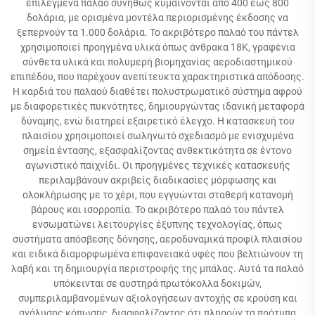
επιλεγμένα παλαό συνήθως κυμαίνονται από 400 έως 800
δολάρια, με ορισμένα μοντέλα περιορισμένης έκδοσης να
ξεπερνούν τα 1.000 δολάρια. Το ακριβότερο παλαό του πάντελ
χρησιμοποιεί προηγμένα υλικά όπως άνθρακα 18K, γραφένια
σύνθετα υλικά και πολυμερή βιομηχανίας αεροδιαστημικού
επιπέδου, που παρέχουν ανεπίτευκτα χαρακτηριστικά απόδοσης.
Η καρδιά του παλαού διαθέτει πολυστρωματικό σύστημα αφρού
με διαφορετικές πυκνότητες, δημιουργώντας ιδανική μεταφορά
δύναμης, ενώ διατηρεί εξαιρετικό έλεγχο. Η κατασκευή του
πλαισίου χρησιμοποιεί σωληνωτό σχεδιασμό με ενισχυμένα
σημεία έντασης, εξασφαλίζοντας ανθεκτικότητα σε έντονο
αγωνιστικό παιχνίδι. Οι προηγμένες τεχνικές κατασκευής
περιλαμβάνουν ακριβείς διαδικασίες μόρφωσης και
ολοκλήρωσης με το χέρι, που εγγυώνται σταθερή κατανομή
βάρους και ισορροπία. Το ακριβότερο παλαό του πάντελ
ενσωματώνει λειτουργίες έξυπνης τεχνολογίας, όπως
συστήματα απόσβεσης δόνησης, αεροδυναμικά προφίλ πλαισίου
και ειδικά διαμορφωμένα επιφανειακά υφές που βελτιώνουν τη
λαβή και τη δημιουργία περιστροφής της μπάλας. Αυτά τα παλαό
υπόκεινται σε αυστηρά πρωτόκολλα δοκιμών,
συμπεριλαμβανομένων αξιολογήσεων αντοχής σε κρούση και
ανάλυσης κόπωσης, διασφαλίζοντας ότι πληρούν τα πρότυπα