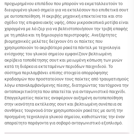
προχωρημένου επιπέδου που μπορούν να εκμεταλλευτούν το
διευρυμένο γλυκό σημείο για να εκτελέσουν πιο επιθετικά σουτ
με αυτοπεποίθηση. Η ακριβής μηχανική επεκτείνεται και στο
σχέδιο της επιφανειακής υφής, όπου μικροσκοπικά μοτίβα είναι
χαραγμένα με λέιζερ για να βελτιστοποιήσουν την τριβή επαφής
με τη μπάλα και τη δημιουργία περιστροφής. Ανεξάρτητες
βιομηχανικές μελέτες δείχνουν ότι οι παίκτες που
χρησιμοποιούν το ακριβότερο ρακέτα πάντελ με τεχνολογία
ενίσχυσης του γλυκού σημείου εμφανίζουν βελτιωμένη
ακρίβεια τοποθέτησης σουτ και μειωμένη κόπωση των μυών
κατά τη διάρκεια εκτεταμένων περιόδων παιχνιδιού. Το
σύστημα περιλαμβάνει επίσης στοιχεία απορρόφησης
κραδασμών που προστατεύουν τους παίκτες από τραυματισμούς
λόγω επαναλαμβανόμενης πίεσης, διατηρώντας ταυτόχρονα την
ανταποκριτικότητα που απαιτείται για ανταγωνιστικό παιχνίδι.
Επαγγελματίες παίκτες αναφέρουν αυξημένη αυτοπεποίθηση
στην ικανότητα εκτέλεσης σουτ και βελτιωμένη συνέπεια σε
συνθήκες τουρνουά όταν χρησιμοποιούν ρακέτες με αυτή την
προηγμένη τεχνολογία γλυκού σημείου, καθιστώντας την έναν
απαραίτητο παράγοντα για σοβαρό ανταγωνιστικό εξοπλισμό.