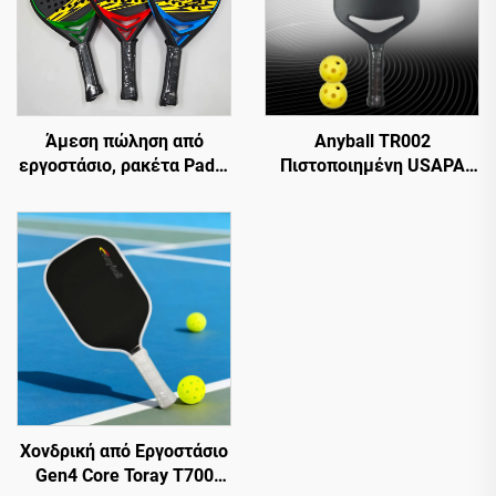
Άμεση πώληση από
Anyball TR002
εργοστάσιο, ρακέτα Padel
Πιστοποιημένη USAPA
από άνθρακα, 18k από
16mm Παχιά Πλήρης
ανθρακονήματα EVA με
Ρακέτα Padel Από
τραχιά επιφάνεια για
Άνθρακα Ρακέτα
προπόνηση
Pickleball Υψηλής
Αντοχής Εργαλείο Για
Εκπαίδευση και
Διασκέδαση
Χονδρική από Εργοστάσιο
Gen4 Core Toray T700