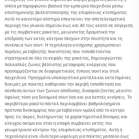
οποία μεταμορφώνει βασικά την εμπειρία παιχνιδιού μέσω
επιστημονικής βελτιστοποίησης της επιφάνειας κτυπήματος.
Αυτό το καινοτόμο σύστημα επεκτείνει την αποτελεσματική
περιοχή του γλυκού σημείου έως και 40 τοις εκατό σε σύγκριση
με τις συμβατικές ρακέτες, μειώνοντας δραματικά την
επίδραση των εκτός κέντρου πληγών στην ποιότητα και τη
συνέπεια των σουτ. Η τεχνολογία ενίσχυσης χρησιμοποιεί
πυρήνες μεταβλητής πυκνότητας που τοποθετούνται
στρατηγικά σε όλο το κεφάλι της ρακέτας, δημιουργώντας
πολλαπλές ζώνες βέλτιστης μεταφοράς ενέργειας που
προσαρμόζονται σε διαφορετικούς τύπους σουτ και στυλ
παιχνιδιού. Προηγμένα υπολογιστικά μοντέλα και εκτεταμένες
δοκιμές με παίκτες καθόρισαν την ακριβή τοποθέτηση και
σύνθεση αυτών των ζωνών απόδοσης, διασφαλίζοντας μέγιστο
όφελος τόσο για δυναμικά σουτ όσο και για λεπτές κινήσεις. Το
ακριβότερο ρακέτα πάντελ περιλαμβάνει βαθμολογημένα
πρότυπα δυσκαμψίας που μεταβαίνουν ομαλά από το κέντρο
προς τις άκρες, διατηρώντας τα χαρακτηριστικά δύναμης και
ελέγχου ακόμα και όταν η επαφή συμβαίνει εκτός του
γεωμετρικού κέντρου της επιφάνειας κτυπήματος. Αυτή η
τεχνολογία είναι ιδιαίτερα ωφέλιμη για παίκτες μεσαίου έως