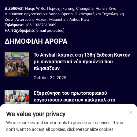
Διεύθυνση:
Huoju W Rd, Περιοχή Furong, Changsha, Hunan, Κίνα
Διεύθυνση εργοστασίου: Sancai Sports, Οικονομική και Τεχνολογική
Ζώνη Ανάπτυξης Hexian, Maanshan, Anhui, Κίνα
Τηλέφωνο:
+86-13337319669
Ηλ. ταχυδρομείο:
[email protected]
ΔΗΜΟΦΙΛΗ ΑΡΘΡΑ
Το Anyball λάμπει στη 138η Έκθεση Καντόν
με συναρπαστικά νέα προϊόντα που
πλησιάζουν
October 22, 2025
Εξερεύνηση του πρωτοποριακού
εργοστασίου ρακέτων πίκλμπολ στο
Βιετνάμ
We value your privacy
September 22, 2025
We use cookies and similar tools to provide our services. If you
don't want to accept all cookies, click Personalize cookies.
Πνευματικά δικαιώματα © 2026 Dmantis Sports Goods Co., Ltd. Πεκίνο