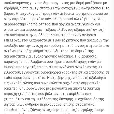
υπολογισμένες γωνίες, δημιουργώντας μια δομή μοιάζουσα με
κηρήθρα, η οποία μεγιστοποιεί την αντοχή ενώ ελαχιστοποιεί το
βάρος. Η τεχνολογία μήτρας ινών άνθρακα που χρησιμοποιείται
στην ακριβότερη ρακέτα πάντελ αξιοποιεί υλικά βιομηχανίας
αεροδιαστημικής ποιότητας, που αρχικά αναπτύχθηκαν για
στρατιωτικά αεροσκάφη, εξασφαλίζοντας εξαιρετική αντοχή
και συνέπεια στην απόδοση. Κάθε στρώση ινών άνθρακα
επεξεργάζεται ξεχωριστά με ειδικές ρητίνες που αυξάνουν την
ευελιξία και την αντοχή σε κρούση, επιτρέποντας στη ρακέτα να
αντέχει ισχυρά χτυπήματα ενώ διατηρεί τη δομική της
ακεραιότητα για μεγάλο χρονικό διάστημα. Η διαδικασία
παραγωγής περιλαμβάνει συστήματα τοποθέτησης ινών με
έλεγχο υπολογιστή, τα οποία επιτυγχάνουν ανοχές εντός 0,1
χιλιοστού, εγγυώντας ομοιόμορφα χαρακτηριστικά απόδοσης σε
κάθε παραγόμενη ρακέτα. Η ακριβής μηχανική αυτή εξαλείφει
τις νεκρές ζώνες που συναντώνται συχνά στις συμβατικές
ρακέτες, δημιουργώντας μια μεγαλύτερη αποτελεσματική
περιοχή χτυπήματος που βελτιώνει την ακρίβεια των
χτυπημάτων και τη μετάδοση της δύναμης. Ο σχεδιασμός της
μήτρας ινών άνθρακα περιλαμβάνει επίσης στρατηγικά
τοποθετημένες ζώνες ενίσχυσης σε περιοχές υψηλής τάσης,