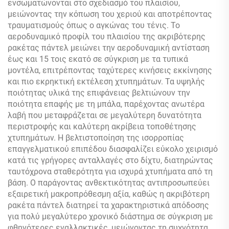
ενσωματώνονται στο σχεδιασμό του πλαισίου,
μειώνοντας την κόπωση του χεριού και αποτρέποντας
τραυματισμούς όπως ο αγκώνας του τένις. Το
αεροδυναμικό προφίλ του πλαισίου της ακριβότερης
ρακέτας πάντελ μειώνει την αεροδυναμική αντίσταση
έως και 15 τοις εκατό σε σύγκριση με τα τυπικά
μοντέλα, επιτρέποντας ταχύτερες κινήσεις εκκίνησης
και πιο εκρηκτική εκτέλεση χτυπημάτων. Τα υψηλής
ποιότητας υλικά της επιφάνειας βελτιώνουν την
ποιότητα επαφής με τη μπάλα, παρέχοντας ανωτέρα
λαβή που μεταφράζεται σε μεγαλύτερη δυνατότητα
περιστροφής και καλύτερη ακρίβεια τοποθέτησης
χτυπημάτων. Η βελτιστοποίηση της ισορροπίας
επαγγελματικού επιπέδου διασφαλίζει εύκολο χειρισμό
κατά τις γρήγορες ανταλλαγές στο δίχτυ, διατηρώντας
ταυτόχρονα σταθερότητα για ισχυρά χτυπήματα από τη
βάση. Ο παράγοντας ανθεκτικότητας αντιπροσωπεύει
εξαιρετική μακροπρόθεσμη αξία, καθώς η ακριβότερη
ρακέτα πάντελ διατηρεί τα χαρακτηριστικά απόδοσης
για πολύ μεγαλύτερο χρονικό διάστημα σε σύγκριση με
φθηνότερες εναλλακτικές, μειώνοντας τη συχνότητα