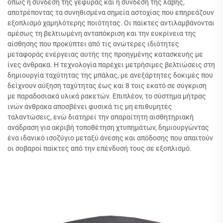
όπως η σύνδεση της γέφυρας και η σύνδεση της λαβής,
αποτρέποντας τα συνηθισμένα σημεία αστοχίας που επηρεάζουν
εξοπλισμό χαμηλότερης ποιότητας. Οι παίκτες αντιλαμβάνονται
αμέσως τη βελτιωμένη ανταπόκριση και την ευκρίνεια της
αίσθησης που προκύπτει από τις ανώτερες ιδιότητες
μεταφοράς ενέργειας αυτής της προηγμένης κατασκευής με
ίνες άνθρακα. Η τεχνολογία παρέχει μετρήσιμες βελτιώσεις στη
δημιουργία ταχύτητας της μπάλας, με ανεξάρτητες δοκιμές που
δείχνουν αύξηση ταχύτητας έως και 8 τοις εκατό σε σύγκριση
με παραδοσιακά υλικά ρακετών. Επιπλέον, το σύστημα μήτρας
ινών άνθρακα αποσβένει φυσικά τις μη επιθυμητές
ταλαντώσεις, ενώ διατηρεί την απαραίτητη αισθητηριακή
ανάδραση για ακριβή τοποθέτηση χτυπημάτων, δημιουργώντας
ένα ιδανικό ισοζύγιο μεταξύ άνεσης και απόδοσης που απαιτούν
οι σοβαροί παίκτες από την επένδυσή τους σε εξοπλισμό.