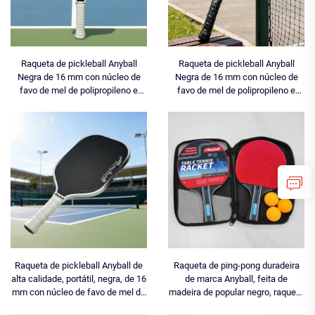
Raqueta de pickleball Anyball
Raqueta de pickleball Anyball
Negra de 16 mm con núcleo de
Negra de 16 mm con núcleo de
favo de mel de polipropileno e
favo de mel de polipropileno e
fibra de carbono, termoformada
fibra de carbono, termoformada
personalizada, de EVA, con fibra
personalizada, de EVA e T700,
de carbono Toray T700, potente e
para entretemento
duradeira
Raqueta de pickleball Anyball de
Raqueta de ping-pong duradeira
alta calidade, portátil, negra, de 16
de marca Anyball, feita de
mm con núcleo de favo de mel de
madeira de popular negro, raqueta
polipropileno e fibra de carbono,
de tenis de mesa, dúas raquetas