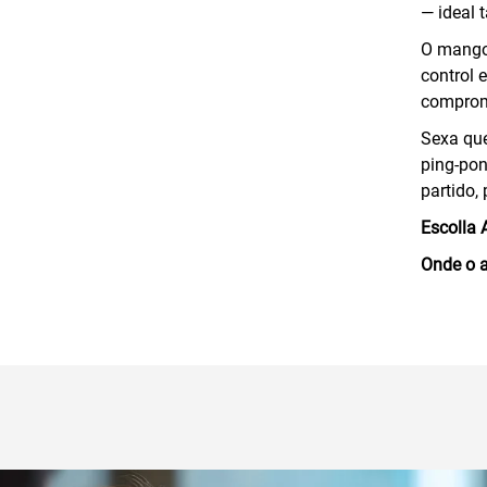
— ideal 
O mango 
control 
compromi
Sexa que
ping-pon
partido,
Escolla 
Onde o a