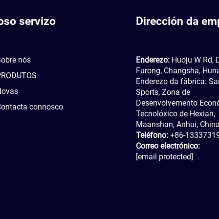
oso servizo
Dirección da em
obre nós
Enderezo:
Huoju W Rd, D
Furong, Changsha, Huna
PRODUTOS
Enderezo da fábrica: Sa
Novas
Sports, Zona de
Desenvolvemento Econ
Contacta connosco
Tecnolóxico de Hexian,
Maanshan, Anhui, Chin
Teléfono:
+86-1333731
Correo electrónico:
[email protected]