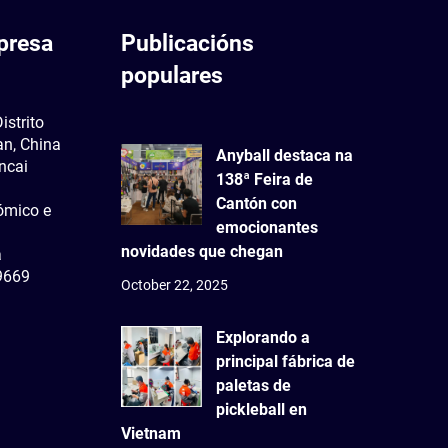
presa
Publicacións
populares
istrito
n, China
Anyball destaca na
ncai
138ª Feira de
Cantón con
ómico e
emocionantes
novidades que chegan
a
9669
October 22, 2025
Explorando a
principal fábrica de
paletas de
pickleball en
Vietnam