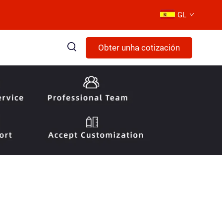
GL
Obter unha cotización