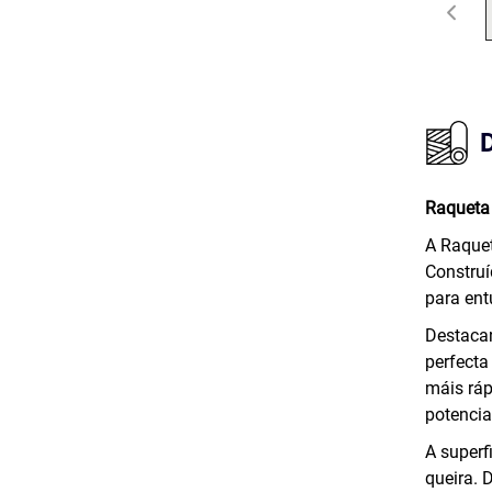
Raqueta 
A Raquet
Construí
para ent
Destacan
perfecta
máis ráp
potencia
A superf
queira. 