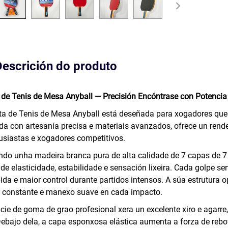
Descrición do produto
de Tenis de Mesa Anyball — Precisión Encóntrase con Potencia
a de Tenis de Mesa Anyball está deseñada para xogadores que 
da con artesanía precisa e materiais avanzados, ofrece un ren
usiastas e xogadores competitivos.
do unha madeira branca pura de alta calidade de 7 capas de 
 de elasticidade, estabilidade e sensación lixeira. Cada golpe se
ida e maior control durante partidos intensos. A súa estrutura
 constante e manexo suave en cada impacto.
icie de goma de grao profesional xera un excelente xiro e agar
Debajo dela, a capa esponxosa elástica aumenta a forza de rebo