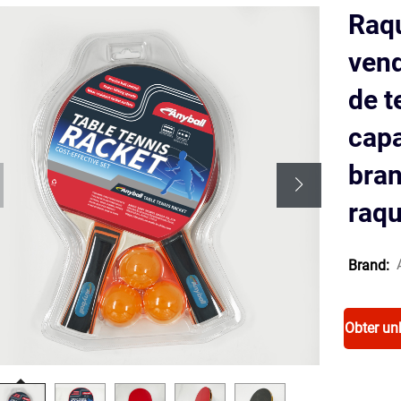
Raqu
vend
de t
capa
bran
raqu
Brand:
Obter un