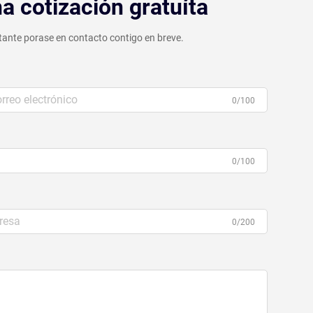
a cotización gratuíta
ante porase en contacto contigo en breve.
0/100
0/100
0/200