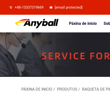
+86-13337319669
[email protected]
Páxina de inicio
Sob
PÁXINA DE INICIO
/
PRODUTOS
/
RAQUETA DE P