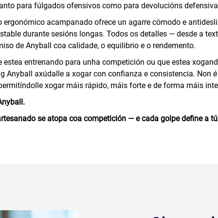
tanto para fúlgados ofensivos como para devolucións defensiva
ergonómico acampanado ofrece un agarre cómodo e antidesliz
estable durante sesións longas. Todos os detalles — desde a tex
so de Anyball coa calidade, o equilibrio e o rendemento.
 estea entrenando para unha competición ou que estea xogando
g Anyball axúdalle a xogar con confianza e consistencia. Non 
 permitíndolle xogar máis rápido, máis forte e de forma máis inte
Anyball.
rtesanado se atopa coa competición — e cada golpe define a tú