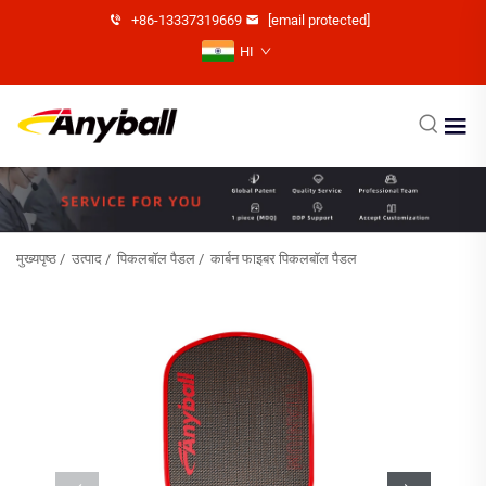
+86-13337319669
[email protected]
HI
मुख्यपृष्ठ
/
उत्पाद
/
पिकलबॉल पैडल
/
कार्बन फाइबर पिकलबॉल पैडल