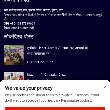
पता:
हुओजू डब्ल्यू रोड, फुरोंग जिला, चांगशा, हुनान, चीन
फैक्टरी पता: संकाई स्पोर्ट्स, हेक्सियन आर्थिक एवं तकनीकी विकास क्षेत्र, माआनशान, अन्हुई,
चीन
फ़ोन:
+86-13337319669
ईमेल:
[email protected]
लोकप्रिय पोस्ट
एनीबॉल कैंटन फेयर में रोमांचक नए उत्पादों के
साथ चमकता रहा
October 22, 2025
वियतनाम में पिकलबॉल पैडल
फैक्ट्री तक पहुंचना
We value your privacy
September 22, 2025
We use cookies and similar tools to provide our services. If you
don't want to accept all cookies, click Personalize cookies.
कॉपीराइट © 2026 डीमेंटिस स्पोर्ट्स गुड्स कंपनी, लिमिटेड। बीजिंग सर्वाधिकार सुरक्षित। -
गोपनीयता नीति