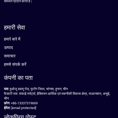
समर्थन प्रदान करते हैं।
हमारी सेवा
हमारे बारे में
उत्पाद
समाचार
हमसे संपर्क करें
कंपनी का पता
पता:
हुओजू डब्ल्यू रोड, फुरोंग जिला, चांगशा, हुनान, चीन
फैक्टरी पता: संकाई स्पोर्ट्स, हेक्सियन आर्थिक एवं तकनीकी विकास क्षेत्र, माआनशान, अन्हुई,
चीन
फ़ोन:
+86-13337319669
ईमेल:
[email protected]
लोकप्रिय पोस्ट