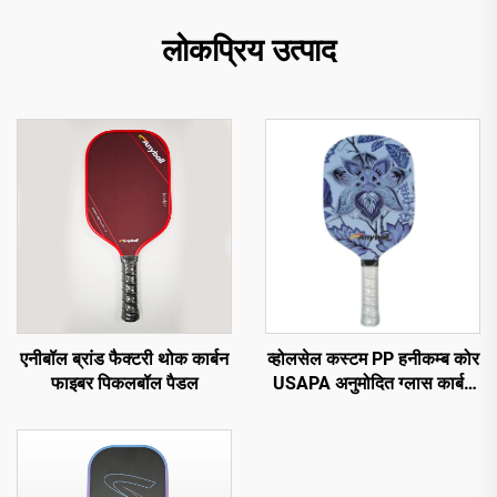
लोकप्रिय उत्पाद
एनीबॉल ब्रांड फैक्टरी थोक कार्बन
व्होलसेल कस्टम PP हनीकम्ब कोर
फाइबर पिकलबॉल पैडल
USAPA अनुमोदित ग्लास कार्बन
फाइबर 13mm थर्मोफॉर्म्ड
पिकलबॉल पैडल