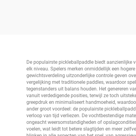
Dik Volledig Koolstof
P
Padel Racket Pickleball
Koo
Paddle Hoge
ma
Duurzaamheid Training
USA
Recreatie Tool
Th
De populairste pickleballpaddle biedt aanzienlijke 
elk niveau. Spelers merken onmiddellijk een hogere
gewichtsverdeling uitzonderlijke controle geven ov
vergelijking met traditionele paddles, waardoor sp
tegenstanders uit balans houden. Het genereren va
vanuit verdedigende posities, terwijl ze toch uits
greepdruk en minimaliseert handmoeheid, waardoor 
ander groot voordeel: de populairste pickleballpa
verloop van tijd verliezen. De vochtbestendige mat
ongeacht weersomstandigheden of opslagcondities. V
voelen, wat leidt tot betere slagtijden en meer zel
blinken in alle aspecten van het spel, van agressie