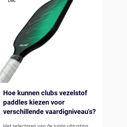
Dec
De
Hoe kunnen clubs vezelstof
Hoe
paddles kiezen voor
Pic
verschillende vaardigniveau's?
tra
Het selecteren van de juiste uitrusting
Het 