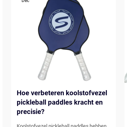
Dec
Hoe verbeteren koolstofvezel
pickleball paddles kracht en
precisie?
Koolstofvezel pickleball paddles hebben