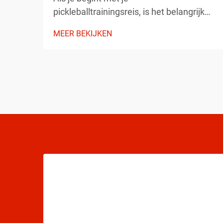
pickleballtrainingsreis, is het belangrijk
om de basisprincipes goed te overwegen
MEER BEKIJKEN
die jouw ontwikkeling als speler zullen
vormgeven. Het begrijpen van de
essentiële elementen voordat je het veld
betreedt, kan jouw vooruitgang
aanzienlijk versnellen ...