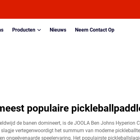
ns
Producten
Nieuws
Neem Contact Op
meest populaire pickleballpaddl
reldwijd de banen domineert, is de JOOLA Ben Johns Hyperion CF
it slagje vertegenwoordigt het summum van moderne pickleballt
ongeëvenaarde speelervaring. Het populairste pickleballslagje