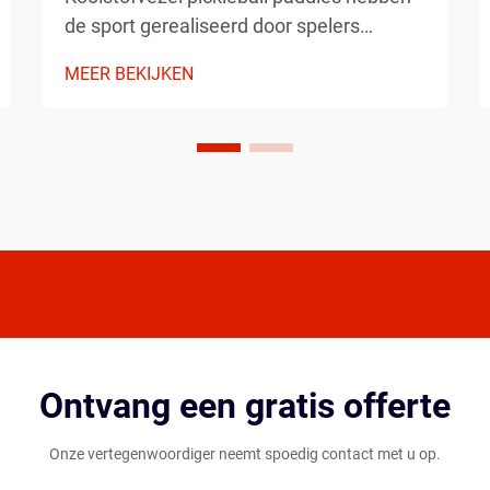
de sport gerealiseerd door spelers
ongekende controle, kracht en precisie te
MEER BEKIJKEN
bieden. Deze geavanceerde paddles
combineren een lichtgewicht constructie
met uitzonderlijke sterkte, waardoor ze
de voorkeur zijn voor com...
Ontvang een gratis offerte
Onze vertegenwoordiger neemt spoedig contact met u op.