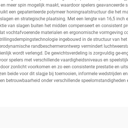
al en meer spin mogelijk maakt, waardoor spelers geavanceerde 
ruikt een gepatenteerde polymeer honingraatstructuur die het ma
slagen en strategische plaatsing. Met een lengte van 16,5 inch e
ktie van slagen buiten het midden compenseert en consistent pre
 dat vochtafvoerende materialen en ergonomische vormgeving co
trillingsdempingstechnologie ingebouwd in de structuur van het 
 aerodynamische randbeschermerontwerp vermindert luchtweersta
nlijk wordt verlengd. De gewichtsverdeling is zorgvuldig ge-eng
voor spelers met verschillende vaardigheidsniveaus en speelstijle
 door zonlicht voorkomen en zo een consistente prestatie en uit
ezen beide voor dit slagje bij toernooien, informele wedstrijden
d en betrouwbaarheid onder verschillende speelomstandigheden 