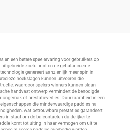
es en een betere speelervaring voor gebruikers op
t uitgebreide zoete punt en de gebalanceerde
technologie genereert aanzienlijk meer spin in
 precieze hoekslagen kunnen uitvoeren die
tructie, waardoor spelers winners kunnen slaan
omische handvast ontwerp vermindert de benodigde
r ongemak of prestatieverlies. Duurzaamheid is een
ie-eigenschappen die minderwaardige paddles na
andigheden, wat betrouwbare prestaties garandeert
s in staat om de balcontacten duidelijker te
paddle komt tot uiting in haar vermogen om uit te
e gespecialiseerde paddles overbodig worden.