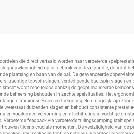
addle Duurzame
lstofvezel met Op
at gemaakt Logo
PA Gecertificeerd
ermo-gevormd PP
Zeshoek
voordelen die direct vertaald worden naar verbeterde spelprestati
 slagnauwkeurigheid op bij gebruik van deze paddle, doordat he
er de plaatsing en baan van de bal. De geavanceerde oppervlakte
elers krachtige topspin-slagen, verdedigende backspin-slagen en
n kracht wordt moeiteloos dankzij de geoptimaliseerde kerncons
tekende beheersing behouden in zachte spelsituaties. Het ergon
langere trainingssessies en toernooispelen mogelijk zijn zonde
ddle weerstaat duizenden slagen en behoudt consistente prestat
erialen voorkomen vervorming en afschilfering in vochtige omst
erbeterde feedback via verbeterde trillingsdemping stelt speler
fvertrouwen tijdens cruciale momenten. De veelzijdigheid van de 
ve baseline-uitwisselingen tot fijne netplays, waardoor meerder