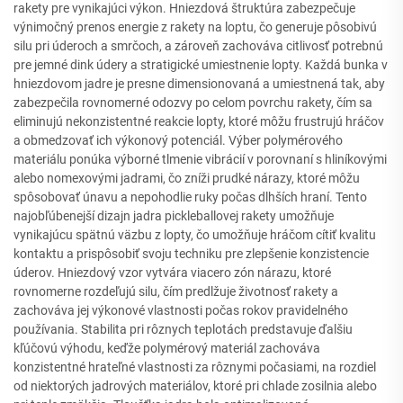
rakety pre vynikajúci výkon. Hniezdová štruktúra zabezpečuje
výnimočný prenos energie z rakety na loptu, čo generuje pôsobivú
silu pri úderoch a smrčoch, a zároveň zachováva citlivosť potrebnú
pre jemné dink údery a stratigické umiestnenie lopty. Každá bunka v
hniezdovom jadre je presne dimensionovaná a umiestnená tak, aby
zabezpečila rovnomerné odozvy po celom povrchu rakety, čím sa
eliminujú nekonzistentné reakcie lopty, ktoré môžu frustrujú hráčov
a obmedzovať ich výkonový potenciál. Výber polymérového
materiálu ponúka výborné tlmenie vibrácií v porovnaní s hliníkovými
alebo nomexovými jadrami, čo zníži prudké nárazy, ktoré môžu
spôsobovať únavu a nepohodlie ruky počas dlhších hraní. Tento
najobľúbenejší dizajn jadra pickleballovej rakety umožňuje
vynikajúcu spätnú väzbu z lopty, čo umožňuje hráčom cítiť kvalitu
kontaktu a prispôsobiť svoju techniku pre zlepšenie konzistencie
úderov. Hniezdový vzor vytvára viacero zón nárazu, ktoré
rovnomerne rozdeľujú silu, čím predlžuje životnosť rakety a
zachováva jej výkonové vlastnosti počas rokov pravidelného
používania. Stabilita pri rôznych teplotách predstavuje ďalšiu
kľúčovú výhodu, keďže polymérový materiál zachováva
konzistentné hrateľné vlastnosti za rôznymi počasiami, na rozdiel
od niektorých jadrových materiálov, ktoré pri chlade zosilnia alebo