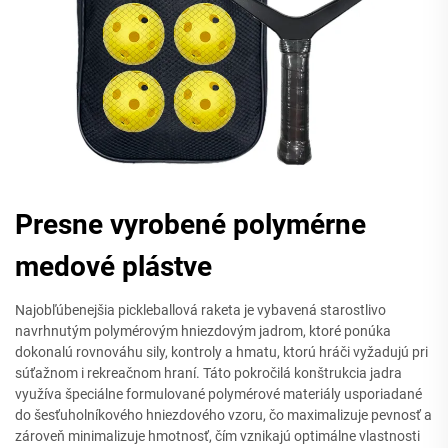
Presne vyrobené polymérne
medové plástve
Najobľúbenejšia pickleballová raketa je vybavená starostlivo
navrhnutým polymérovým hniezdovým jadrom, ktoré ponúka
dokonalú rovnováhu sily, kontroly a hmatu, ktorú hráči vyžadujú pri
súťažnom i rekreačnom hraní. Táto pokročilá konštrukcia jadra
využíva špeciálne formulované polymérové materiály usporiadané
do šesťuholníkového hniezdového vzoru, čo maximalizuje pevnosť a
zároveň minimalizuje hmotnosť, čím vznikajú optimálne vlastnosti