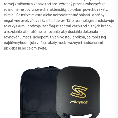
rozvoj zručností a zábavu pri hre. Výrobný proces zabezpečuje
rovnomerné povrchové charakteristiky po celom povrchu rakety,
eliminujúc mŕtve miesta alebo nekonzistentné oblasti, ktoré by
negatívne ovplyvňovali kvalitu úderov. Táto technológia predstavuje
roky výskumu a vývoja, zahŕňajúc spätnú väzbu od elitných hráčov
a rozsiahle laboratórne testovanie, aby dosiahla dokonalú
rovnováhu medzi úchopom, trvanlivosťou a výkon, čo robí z nej
najdôveryhodnejšiu voľbu rakety medzi vážnymi nadšencami
pickleballu po celom svete.