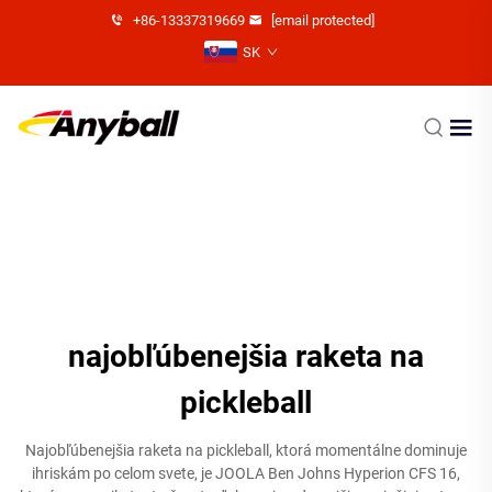
+86-13337319669
[email protected]
SK
najobľúbenejšia raketa na
pickleball
Najobľúbenejšia raketa na pickleball, ktorá momentálne dominuje
ihriskám po celom svete, je JOOLA Ben Johns Hyperion CFS 16,