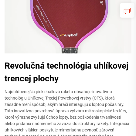
Revolučná technológia uhlíkovej
trencej plochy
Najobľúbenejšia pickleballová raketa obsahuje inovatívnu
technológiu Uhlíkovej Treciej Povrchovej vrstvy (CFS), ktorá
zásadne mení spôsob, akým hráči interagujú s loptou počas hry.
Táto inovatívna povrchová úprava vytvára mikroskopické textúry,
ktoré výrazne zvyšujú úchop lopty, bez poškodenia trvanlivosti
alebo pridania nadmerného závažia do štruktúry rakety. Integrácia
uhlíkových vlákien poskytuje mimoriadnu pevnosť, zároveň