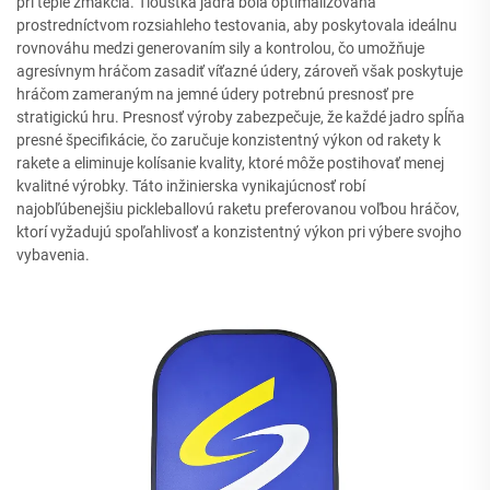
pri teple zmäkčia. Tloušťka jadra bola optimalizovaná
prostredníctvom rozsiahleho testovania, aby poskytovala ideálnu
rovnováhu medzi generovaním sily a kontrolou, čo umožňuje
agresívnym hráčom zasadiť víťazné údery, zároveň však poskytuje
hráčom zameraným na jemné údery potrebnú presnosť pre
stratigickú hru. Presnosť výroby zabezpečuje, že každé jadro spĺňa
presné špecifikácie, čo zaručuje konzistentný výkon od rakety k
rakete a eliminuje kolísanie kvality, ktoré môže postihovať menej
kvalitné výrobky. Táto inžinierska vynikajúcnosť robí
najobľúbenejšiu pickleballovú raketu preferovanou voľbou hráčov,
ktorí vyžadujú spoľahlivosť a konzistentný výkon pri výbere svojho
vybavenia.