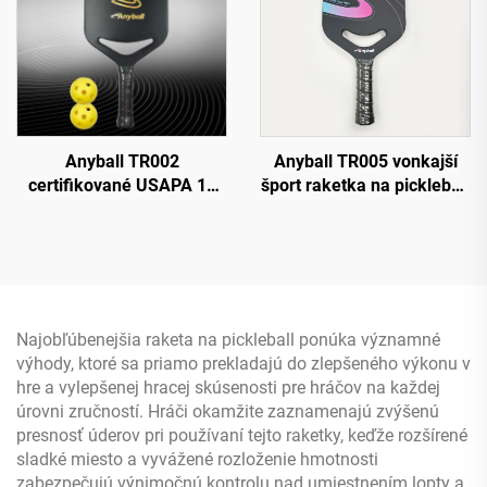
Anyball TR002
Anyball TR005 vonkajší
certifikované USAPA 16
šport raketka na pickleball
mm hrubá plno-uhlíková
odolné uhlíkové vlákno s
raketka na padel raketka
vlastným logom
na pickleball vysokej
certifikované USAPA
trvanlivosti nástroj na
termoformované PP
tréning a zábavu
hniezdo
Najobľúbenejšia raketa na pickleball ponúka významné
výhody, ktoré sa priamo prekladajú do zlepšeného výkonu v
hre a vylepšenej hracej skúsenosti pre hráčov na každej
úrovni zručností. Hráči okamžite zaznamenajú zvýšenú
presnosť úderov pri používaní tejto raketky, keďže rozšírené
sladké miesto a vyvážené rozloženie hmotnosti
zabezpečujú výnimočnú kontrolu nad umiestnením lopty a