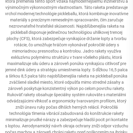
ktorá premenila tento šport vďaka najmodernejšiemu inžinierstvu a
výnimočným výkonnostným vlastnostiam. Táto raketa predstavuje
vrchol modernej technológie pickleballu, ktorá kombinuje inovatívne
materiály s precíznym remeselným spracovaním, čím zaručuje
nezrovnateľné hrateľské skúsenosti. Najobľúbenejšia raketa na
pickleball disponuje jedinečnou technológiou uhlíkovej trencej
plochy (CFS), ktorá zabezpečuje vynikajúce držanie lopty a tvorbu
rotácie, čo umožňuje hráčom vykonávať pokročilé údery s
mimoriadnou presnosťou a kontrolou. Jadro rakety využíva
exkluzívnu polymérnu struktúru v tvare včelieho plástu, ktorá
maximalizuje silu úderu a zároveň ponúka vynikajúcu citlivosť pre
jemné dink údery a stratégiu umiestnenia lopty. S dĺžkou 16,5 palca
a šírkou 8,5 palca táto najobľúbenejšia raketa na pickleball ponúka
zväčšené sladké miesto, ktoré odpušťa mimo stredné zásahy a
zároveň poskytuje konzistentný výkon po celom povrchu rakety.
Rukoväť rakety obsahuje špeciálny systém rukoväte s materiálmi
odvádzajúcimi vlhkosť a ergonomicky tvarovaným profilom, ktorý
zníži únavu ruky počas dlhších herných relácií. Pokročilá
technológia tlmenia vibrácií zabudovaná do konštrukcie rakety
minimalizuje prudké nárazy a zabezpečuje hladší pocit pri kontakte
s loptou. Aerodynamický návrh okraja ochrany zníži odpor vzduchu
počas machov a zároveň chráni raketu pred poškozením na ihrisku,