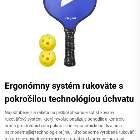
Ergonómny systém rukoväte s
pokročilou technológiou úchvatu
Najobľúbenejšia raketa na piklbol obsahuje sofistikovaný
rukoväťový systém, ktorý revolucionalizuje pohodlie a kontrolu
hráča prostredníctvom pokročilého ergonomického dizajnu a
najmodernejšej technológie príjmu. Táto odborne vyrobená rukoväť
má presné obvodové rozmery a starostlivo tvarované povrchy,