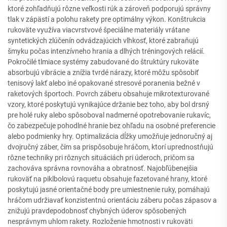
ktoré zohľadňujú rôzne veľkosti rúk a zároveň podporujú správny
tlak v zápästí a polohu rakety pre optimálny výkon. Konštrukcia
rukoväte využíva viacvrstvové špeciálne materiály vrátane
syntetických zlúčenín odvádzajúcich vlhkosť, ktoré zabraňujú
šmyku počas intenzívneho hrania a dlhých tréningových relácií.
Pokročilé tlmiace systémy zabudované do štruktúry rukoväte
absorbujú vibrácie a znížia tvrdé nárazy, ktoré môžu spôsobiť
tenisový lakť alebo iné opakované stresové poranenia bežné v
raketových športoch. Povrch záberu obsahuje mikrotexturované
vzory, ktoré poskytujú vynikajúce držanie bez toho, aby bol drsný
pre holé ruky alebo spôsoboval nadmerné opotrebovanie rukavíc,
čo zabezpečuje pohodlné hranie bez ohľadu na osobné preferencie
alebo podmienky hry. Optimalizácia dĺžky umožňuje jednoručný aj
dvojručný záber, čím sa prispôsobuje hráčom, ktorí uprednostňujú
rôzne techniky pri rôznych situáciách pri úderoch, pričom sa
zachováva správna rovnováha a obratnosť. Najobľúbenejšia
rukoväť na piklbolovú raquetu obsahuje fazetované hrany, ktoré
poskytujú jasné orientačné body pre umiestnenie ruky, pomáhajú
hráčom udržiavať konzistentnú orientáciu záberu počas zápasov a
znižujú pravdepodobnosť chybných úderov spôsobených
nesprávnym uhlom rakety. Rozloženie hmotnosti v rukoväti