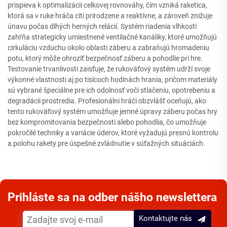
prispieva k optimalizácii celkovej rovnováhy, čím vzniká raketica,
ktorá sa v ruke hráča cíti prirodzene a reaktívne, a zároveň znižuje
únavu počas dlhých herných relácií. Systém riadenia vlhkosti
zahŕňa strategicky umiestnené ventilačné kanáliky, ktoré umožňujú
cirkuláciu vzduchu okolo oblasti záberu a zabraňujú hromadeniu
potu, ktorý môže ohroziť bezpečnosť záberu a pohodlie pri hre.
Testovanie trvanlivosti zaisťuje, že rukoväťový systém udrží svoje
výkonné vlastnosti aj po tisícoch hodinách hrania, pričom materiály
sú vybrané špeciálne pre ich odolnosť voči stlačeniu, opotrebeniu a
degradácii prostredia. Profesionálni hráči obzvlášť oceňujú, ako
tento rukoväťový systém umožňuje jemné úpravy záberu počas hry
bez kompromitovania bezpečnosti alebo pohodlia, čo umožňuje
pokročilé techniky a variácie úderov, ktoré vyžadujú presnú kontrolu
a polohu rakety pre úspešné zvládnutie v súťažných situáciách.
Prihláste sa na odber nášho newslettera
Kontaktujte nás