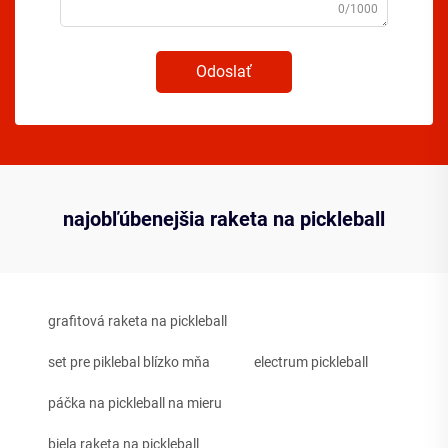
0/1000
Odoslať
najobľúbenejšia raketa na pickleball
grafitová raketa na pickleball
set pre piklebal blízko mňa
electrum pickleball
páčka na pickleball na mieru
biela raketa na pickleball