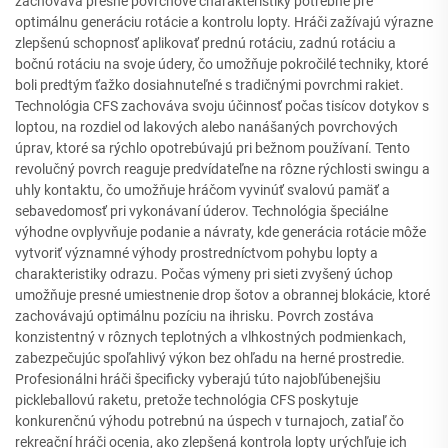
zachováva presné povrchové charakteristiky potrebné pre
optimálnu generáciu rotácie a kontrolu lopty. Hráči zažívajú výrazne
zlepšenú schopnosť aplikovať prednú rotáciu, zadnú rotáciu a
bočnú rotáciu na svoje údery, čo umožňuje pokročilé techniky, ktoré
boli predtým ťažko dosiahnuteľné s tradičnými povrchmi rakiet.
Technológia CFS zachováva svoju účinnosť počas tisícov dotykov s
loptou, na rozdiel od lakových alebo nanášaných povrchových
úprav, ktoré sa rýchlo opotrebúvajú pri bežnom používaní. Tento
revolučný povrch reaguje predvídateľne na rôzne rýchlosti swingu a
uhly kontaktu, čo umožňuje hráčom vyvinúť svalovú pamäť a
sebavedomosť pri vykonávaní úderov. Technológia špeciálne
výhodne ovplyvňuje podanie a návraty, kde generácia rotácie môže
vytvoriť významné výhody prostredníctvom pohybu lopty a
charakteristiky odrazu. Počas výmeny pri sieti zvyšený úchop
umožňuje presné umiestnenie drop šotov a obrannej blokácie, ktoré
zachovávajú optimálnu pozíciu na ihrisku. Povrch zostáva
konzistentný v rôznych teplotných a vlhkostných podmienkach,
zabezpečujúc spoľahlivý výkon bez ohľadu na herné prostredie.
Profesionálni hráči špecificky vyberajú túto najobľúbenejšiu
pickleballovú raketu, pretože technológia CFS poskytuje
konkurenčnú výhodu potrebnú na úspech v turnajoch, zatiaľ čo
rekreační hráči ocenia, ako zlepšená kontrola lopty urýchľuje ich