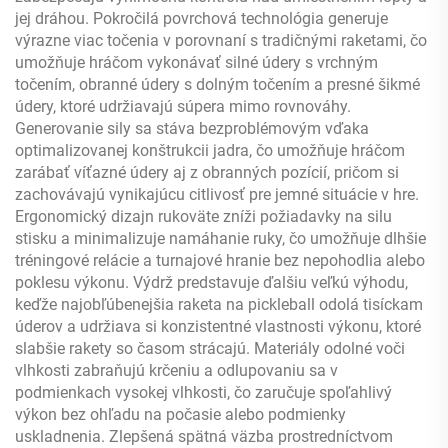
jej dráhou. Pokročilá povrchová technológia generuje
výrazne viac točenia v porovnaní s tradičnými raketami, čo
umožňuje hráčom vykonávať silné údery s vrchným
točením, obranné údery s dolným točením a presné šikmé
údery, ktoré udržiavajú súpera mimo rovnováhy.
Generovanie sily sa stáva bezproblémovým vďaka
optimalizovanej konštrukcii jadra, čo umožňuje hráčom
zarábať víťazné údery aj z obranných pozícií, pričom si
zachovávajú vynikajúcu citlivosť pre jemné situácie v hre.
Ergonomický dizajn rukoväte zníži požiadavky na silu
stisku a minimalizuje namáhanie ruky, čo umožňuje dlhšie
tréningové relácie a turnajové hranie bez nepohodlia alebo
poklesu výkonu. Výdrž predstavuje ďalšiu veľkú výhodu,
keďže najobľúbenejšia raketa na pickleball odolá tisíckam
úderov a udržiava si konzistentné vlastnosti výkonu, ktoré
slabšie rakety so časom strácajú. Materiály odolné voči
vlhkosti zabraňujú krčeniu a odlupovaniu sa v
podmienkach vysokej vlhkosti, čo zaručuje spoľahlivý
výkon bez ohľadu na počasie alebo podmienky
uskladnenia. Zlepšená spätná väzba prostredníctvom