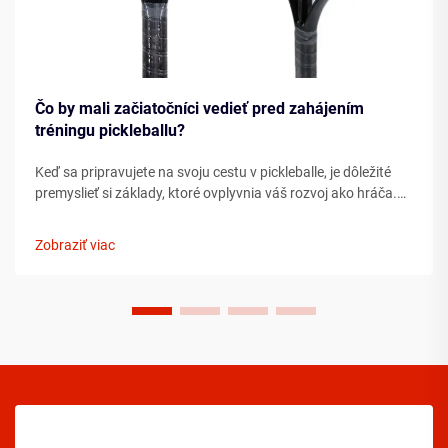
Čo by mali začiatočníci vedieť pred zahájením
tréningu pickleballu?
Keď sa pripravujete na svoju cestu v pickleballe, je dôležité
premyslieť si základy, ktoré ovplyvnia váš rozvoj ako hráča.
Porozumenie podstatným prvkom ešte pred tým, ako
vkročíte na ihrisko, môže výrazne urýchliť váš pokrok ...
Zobraziť viac