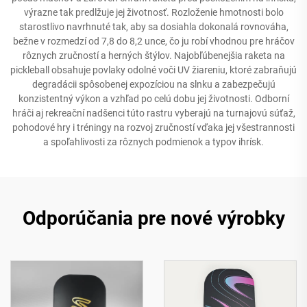
výrazne tak predlžuje jej životnosť. Rozloženie hmotnosti bolo
starostlivo navrhnuté tak, aby sa dosiahla dokonalá rovnováha,
bežne v rozmedzí od 7,8 do 8,2 unce, čo ju robí vhodnou pre hráčov
rôznych zručností a herných štýlov. Najobľúbenejšia raketa na
pickleball obsahuje povlaky odolné voči UV žiareniu, ktoré zabraňujú
degradácii spôsobenej expozíciou na slnku a zabezpečujú
konzistentný výkon a vzhľad po celú dobu jej životnosti. Odborní
hráči aj rekreační nadšenci túto rastru vyberajú na turnajovú súťaž,
pohodové hry i tréningy na rozvoj zručností vďaka jej všestrannosti
a spoľahlivosti za rôznych podmienok a typov ihrísk.
Odporúčania pre nové výrobky