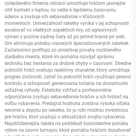
vylepšeného tlmenia vibrácií umožňuje hráčom jasnejšie
cítiť kontakt s loptou, čo vedie k lepšiemu časovaniu
úderov a zvyšuje ich sebavedomie v kľúčových
momentoch. Univerzálnosť raketky vyniká v jej schopnosti
excelovať vo všetkých aspektoch hry, od agresívnych
výmen z pozície zadnej čiary až po jemné hranie pri sieti,
čím eliminuje potrebu viacerých špecializovaných raketiek.
Začiatočníci profitujú zo zmierlivej povahy rozšíreného
sladkého miesta, ktoré im pomáha rozvíjať správnu
techniku bez trestania za drobné chyby v časovaní. Stredne
pokročilí hráči oceňujú reaktívny charakter, ktorý umožňuje
progres zručností, zatiaľ čo pokročilí hráči využívajú presnú
kontrolu a schopnosť generovania točenia na dosiahnutie
súťažnej výhody. Estetický vzhľad a profesionálne
odporúčania zvyšujú sebavedomie hráčov a ich hrdosť na
voľbu vybavenia. Predajná hodnota zostáva vysoká vďaka
renomé a dopytu po raketke, čo ju robí múdrou investíciou
pre hráčov, ktorí uvažujú o aktualizácii svojho vybavenia.
Najobľúbenejšia raketa na pickleball konzistentne ponúka
výkon na úrovni turnajov, ktorý pomáha hráčom dosahovať