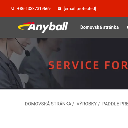
+86-13337319669
[email protected]
Domovská stránka
DOMOVSKÁ STRÁNKA
/
VÝROBKY
/
PADDLE PRE