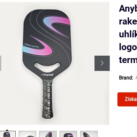
Anyb
rake
uhlí
log
ter
Brand:
Získa