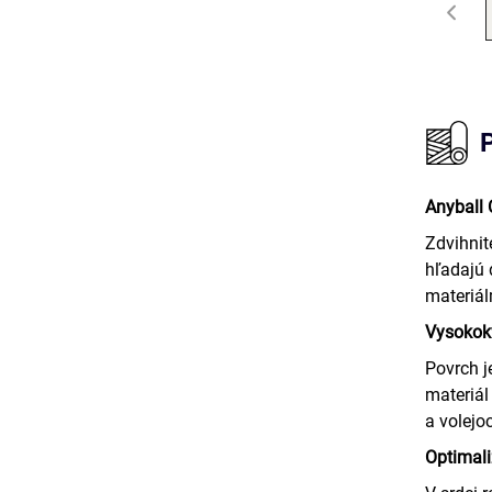
Anyball 
Zdvihnit
hľadajú 
materiál
Vysokokv
Povrch j
materiál
a volejo
Optimali