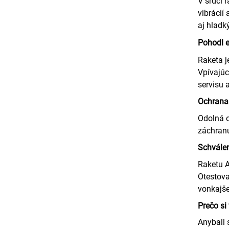
V srdci 
vibrácií
aj hladk
Pohodl
Raketa j
Vpívajúc
servisu 
Ochrana
Odolná o
záchranu
Schvále
Raketu A
Otestova
vonkajše
Prečo si
Anyball 