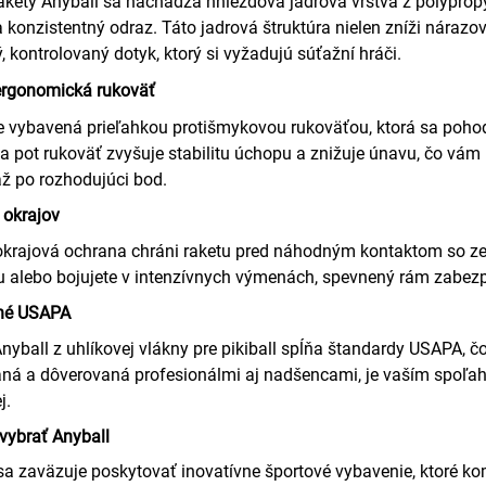
rakety Anyball sa nachádza hniezdová jadrová vrstva z polypropyl
 a konzistentný odraz. Táto jadrová štruktúra nielen zníži náraz
ý, kontrolovaný dotyk, ktorý si vyžadujú súťažní hráči.
ergonomická rukoväť
e vybavená prieľahkou protišmykovou rukoväťou, ktorá sa pohod
a pot rukoväť zvyšuje stabilitu úchopu a znižuje únavu, čo vám 
až po rozhodujúci bod.
 okrajov
krajová ochrana chráni raketu pred náhodným kontaktom so zemo
 alebo bojujete v intenzívnych výmenách, spevnený rám zabezpe
né USAPA
nyball z uhlíkovej vlákny pre pikiball spĺňa štandardy USAPA, čo 
ná a dôverovaná profesionálmi aj nadšencami, je vaším spoľahli
j.
 vybrať Anyball
sa zaväzuje poskytovať inovatívne športové vybavenie, ktoré kom