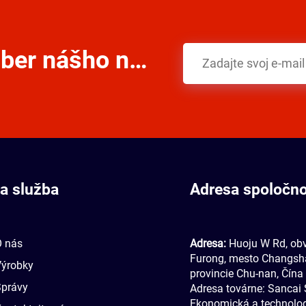
Prihláste sa na odber nášho newslettera
a služba
Adresa spoločno
O nás
Adresa:
Huoju W Rd, ob
Furong, mesto Changsh
Výrobky
provincie Chu-nan, Čína
Správy
Adresa továrne: Sancai 
Ekonomická a technolo