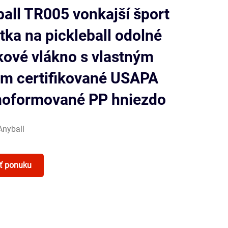
all TR005 vonkajší šport
tka na pickleball odolné
kové vlákno s vlastným
om certifikované USAPA
moformované PP hniezdo
Anyball
ť ponuku