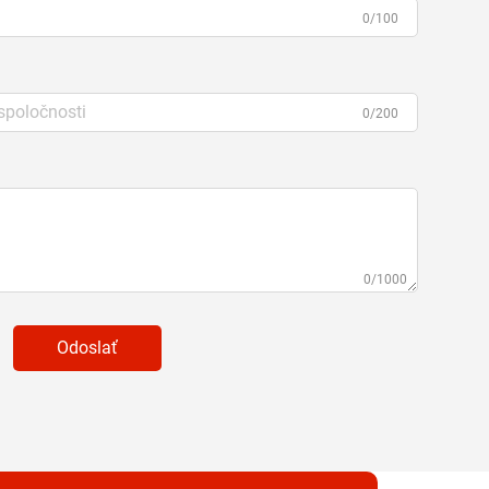
0/100
0/200
0/1000
Odoslať