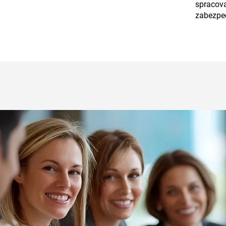
spracova
zabezpeč