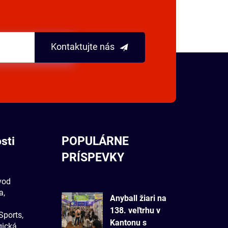
Kontaktujte nás
sti
POPULÁRNE
PRÍSPEVKY
vod
a,
Anyball žiari na
138. veľtrhu v
Sports,
Kantonu s
gická