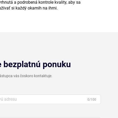
rhnutá a podrobená kontrole kvality, aby sa
žívať si každý okamih na ihrni.
e bezplatnú ponuku
ástupca vás čoskoro kontaktuje.
0/100