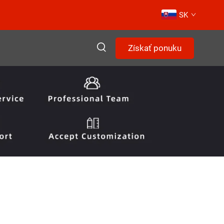
SK
Získať ponuku