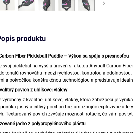
Popis produktu
Carbon Fiber Pickleball Paddle – Výkon sa spája s presnosťou
e svoj picklebal na vyššiu úroveň s raketou Anyball Carbon Fiber 
dokonalú rovnováhu medzi rýchlosťou, kontrolou a odolnosťou. 
mi a pokročilou konštrukčnou technológiou a predstavuje ideáln
alitný povrch z uhlíkovej vlákny
e vyrobený z kvalitnej uhlíkovej vlákny, ktorá zabezpečuje vynik
 ponúka jasný a citlivý pocit pri hre, umožňujúc explozívne úde
ch. Texturovaný povrch zvyšuje možnosti rotácie, čo vám posk
zované jadro z polypropylénového plástu