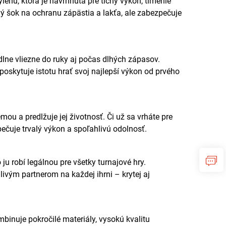
énu, ktorá je navrhnutá pre tichý výkon, tlmenie
ový šok na ochranu zápästia a lakťa, ale zabezpečuje
lne vliezne do ruky aj počas dlhých zápasov.
poskytuje istotu hrať svoj najlepší výkon od prvého
u a predlžuje jej životnosť. Či už sa vrháte pre
čuje trvalý výkon a spoľahlivú odolnosť.
ju robí legálnou pre všetky turnajové hry.
vým partnerom na každej ihrni – krytej aj
binuje pokročilé materiály, vysokú kvalitu