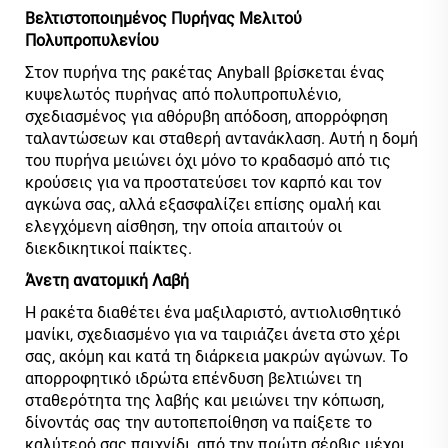
Βελτιστοποιημένος Πυρήνας Μελιτού
Πολυπροπυλενίου
Στον πυρήνα της ρακέτας Anyball βρίσκεται ένας
κυψελωτός πυρήνας από πολυπροπυλένιο,
σχεδιασμένος για αθόρυβη απόδοση, απορρόφηση
ταλαντώσεων και σταθερή αντανάκλαση. Αυτή η δομή
του πυρήνα μειώνει όχι μόνο το κραδασμό από τις
κρούσεις για να προστατεύσει τον καρπό και τον
αγκώνα σας, αλλά εξασφαλίζει επίσης ομαλή και
ελεγχόμενη αίσθηση, την οποία απαιτούν οι
διεκδικητικοί παίκτες.
Άνετη
ανατομική Λαβή
Η ρακέτα διαθέτει ένα μαξιλαριστό, αντιολισθητικό
μανίκι, σχεδιασμένο για να ταιριάζει άνετα στο χέρι
σας, ακόμη και κατά τη διάρκεια μακρών αγώνων. Το
απορροφητικό ιδρώτα επένδυση βελτιώνει τη
σταθερότητα της λαβής και μειώνει την κόπωση,
δίνοντάς σας την αυτοπεποίθηση να παίξετε το
καλύτερό σας παιχνίδι, από την πρώτη σέρβις μέχρι