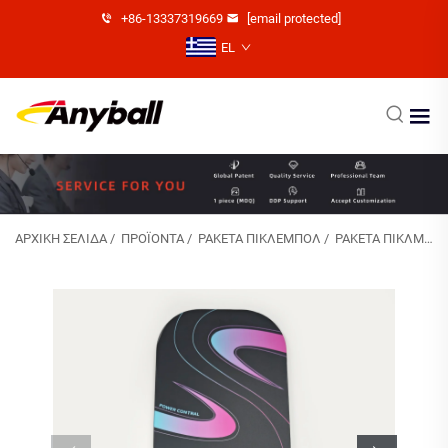
+86-13337319669
[email protected]
EL
ΑΡΧΙΚΉ ΣΕΛΊΔΑ
/
ΠΡΟΪΌΝΤΑ
/
ΡΑΚΈΤΑ ΠΙΚΛΕΜΠΌΛ
/
ΡΑΚΈΤΑ ΠΊΚΛΜΠΟΛ ΑΠΌ ΊΝΕΣ ΆΝΘΡΑΚΑ